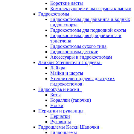
Короткие ласты
Комплектующие и аксессуары к ластам
Гидрокостюмы
Гидрокостюмы для дайвинга и водных
видов спорта
Гидрокостюмы для подводной охоты
Гидрокостюмы для фридайвинга и
триатлона
Гидрокостюмы сухого типа
Гидрокостюмы детские
Аксессуары к гидрокостюмам
Лайкры Утеплители Поддевы
Лайкра
Майки и шорты
Утеплители поддевы для сухих
гидрокостюмов
Гидрообувь и носки
Боты
Кораллки (тапочки)
Носки
Перчатки и рукавицы
Перчатки
Рукавицы
Гидрошлемы Каски Шапочки
Гидрошлемы