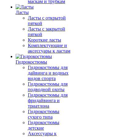
маскам и трубкам
Ласты
Ласты с открытой
пяткой
Ласты с закрытой
пяткой
Короткие ласты
Комплектующие и
аксессуары к ластам
Гидрокостюмы
Гидрокостюмы для
дайвинга и водных
видов спорта
Гидрокостюмы для
подводной охоты
Гидрокостюмы для
фридайвинга и
триатлона
Гидрокостюмы
сухого типа
Гидрокостюмы
детские
Аксессуары к