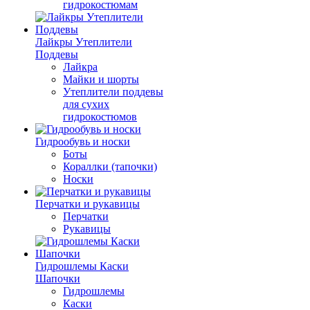
гидрокостюмам
Лайкры Утеплители
Поддевы
Лайкра
Майки и шорты
Утеплители поддевы
для сухих
гидрокостюмов
Гидрообувь и носки
Боты
Кораллки (тапочки)
Носки
Перчатки и рукавицы
Перчатки
Рукавицы
Гидрошлемы Каски
Шапочки
Гидрошлемы
Каски