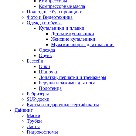
Компрессоры
Компрессорные масла
Подводные буксировщики
Фото и Видеотехника
Одежда и обувь
Купальники и плавки
Детские купальники
Женские купальники
Мужские шорты для плавания
Одежда
Обувь
Бассейн
Очки
Шапочки
Лопатки, перчатки и тренажеры
Беруши и зажимы для носа
Полотенца
Ребризеры
SUP-доски
Карты и подарочные сертификаты
Дайвинг
Маски
Трубки
Ласты
Гидрокостюмы