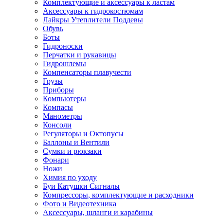
Комплектующие и аксессуары к ластам
Аксессуары к гидрокостюмам
Лайкры Утеплители Поддевы
Обувь
Боты
Гидроноски
Перчатки и рукавицы
Гидрошлемы
Компенсаторы плавучести
Грузы
Приборы
Компьютеры
Компасы
Манометры
Консоли
Регуляторы и Октопусы
Баллоны и Вентили
Сумки и рюкзаки
Фонари
Ножи
Химия по уходу
Буи Катушки Сигналы
Компрессоры, комплектующие и расходники
Фото и Видеотехника
Аксессуары, шланги и карабины