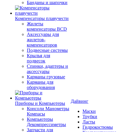
Банданы и шапочки
Компенсаторы плавучести
Жилеты
компенсаторы BCD
Аксессуары для
жилетов-
компенсаторов
Подвесные системы
Крылья для
подвесок
Спинки, адаптеры и
аксессуары
Карманы грузовые
Карманы для
оборудования
Дайвинг
Приборы и Компьютеры
Консоли Манометры
Маски
Компасы
Трубки
Компьютеры
Ласты
Декомпрессиметры
Гидрокостюмы
Запчасти для