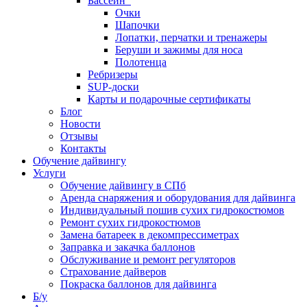
Бассейн
Очки
Шапочки
Лопатки, перчатки и тренажеры
Беруши и зажимы для носа
Полотенца
Ребризеры
SUP-доски
Карты и подарочные сертификаты
Блог
Новости
Отзывы
Контакты
Обучение дайвингу
Услуги
Обучение дайвингу в СПб
Аренда снаряжения и оборудования для дайвинга
Индивидуальный пошив сухих гидрокостюмов
Ремонт сухих гидрокостюмов
Замена батареек в декомпрессиметрах
Заправка и закачка баллонов
Обслуживание и ремонт регуляторов
Страхование дайверов
Покраска баллонов для дайвинга
Б/у