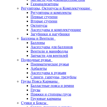
Газоанализаторы
Регуляторы, Октопусы и Комплектующие
Регуляторы и комплекты
Первые ступени
Вторые ступени
Октопусы
Аксессуары и комплектующие
Загубники и нагубники
Баллоны и Вентили
Баллоны
Аксессуары для баллонов
Вентили и манифолды
Запчасти для вентилей
Подводные ружья
Пневматические ружья
Арбалеты
Аксессуары к ружьям
Слинги, гарпуны, трезубцы
Грузы Пояса Карманы
Балластные пояса и ремни
Грузы
Пряжки и стопоры груза
Грузовые карманы
Сумки и Боксы