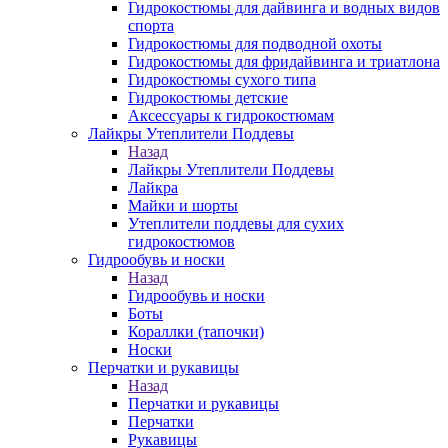
Гидрокостюмы для дайвинга и водных видов
спорта
Гидрокостюмы для подводной охоты
Гидрокостюмы для фридайвинга и триатлона
Гидрокостюмы сухого типа
Гидрокостюмы детские
Аксессуары к гидрокостюмам
Лайкры Утеплители Поддевы
Назад
Лайкры Утеплители Поддевы
Лайкра
Майки и шорты
Утеплители поддевы для сухих
гидрокостюмов
Гидрообувь и носки
Назад
Гидрообувь и носки
Боты
Кораллки (тапочки)
Носки
Перчатки и рукавицы
Назад
Перчатки и рукавицы
Перчатки
Рукавицы