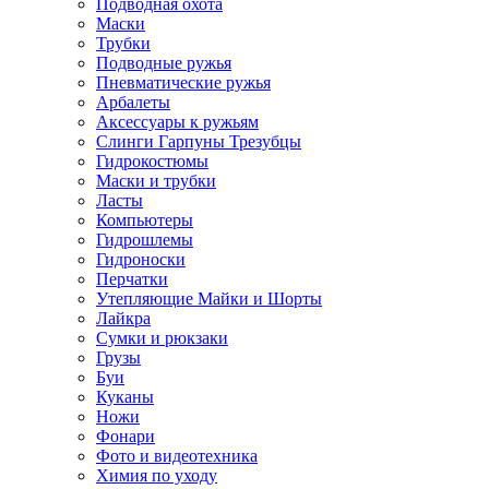
Подводная охота
Маски
Трубки
Подводные ружья
Пневматические ружья
Арбалеты
Аксессуары к ружьям
Слинги Гарпуны Трезубцы
Гидрокостюмы
Маски и трубки
Ласты
Компьютеры
Гидрошлемы
Гидроноски
Перчатки
Утепляющие Майки и Шорты
Лайкра
Сумки и рюкзаки
Грузы
Буи
Куканы
Ножи
Фонари
Фото и видеотехника
Химия по уходу