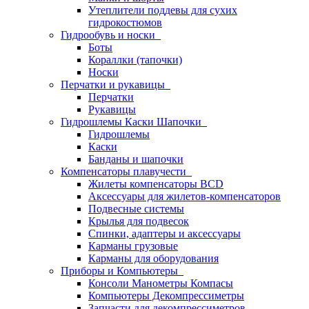
Утеплители поддевы для сухих
гидрокостюмов
Гидрообувь и носки
Боты
Кораллки (тапочки)
Носки
Перчатки и рукавицы
Перчатки
Рукавицы
Гидрошлемы Каски Шапочки
Гидрошлемы
Каски
Банданы и шапочки
Компенсаторы плавучести
Жилеты компенсаторы BCD
Аксессуары для жилетов-компенсаторов
Подвесные системы
Крылья для подвесок
Спинки, адаптеры и аксессуары
Карманы грузовые
Карманы для оборудования
Приборы и Компьютеры
Консоли Манометры Компасы
Компьютеры Декомпрессиметры
Запчасти для декомпрессиметров