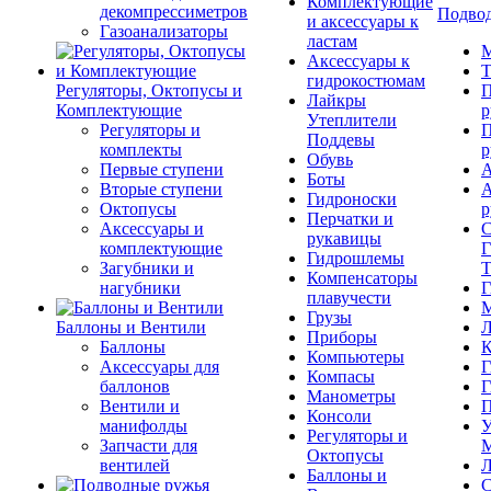
Комплектующие
декомпрессиметров
Подвод
и аксессуары к
Газоанализаторы
ластам
М
Аксессуары к
Т
гидрокостюмам
Регуляторы, Октопусы и
П
Лайкры
Комплектующие
р
Утеплители
Регуляторы и
П
Поддевы
комплекты
р
Обувь
Первые ступени
А
Боты
Вторые ступени
А
Гидроноски
Октопусы
р
Перчатки и
Аксессуары и
С
рукавицы
комплектующие
Г
Гидрошлемы
Загубники и
Т
Компенсаторы
нагубники
Г
плавучести
М
Грузы
Баллоны и Вентили
Л
Приборы
Баллоны
К
Компьютеры
Аксессуары для
Г
Компасы
баллонов
Г
Манометры
Вентили и
П
Консоли
манифолды
У
Регуляторы и
Запчасти для
М
Октопусы
вентилей
Л
Баллоны и
С