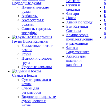
Вентили
Подводные ружья
р
Сумки и
Пневматические
Г
рюкзаки
ружья
Б
Фонари
Арбалеты
К
Ножи
Аксессуары к
Химия по уходу
ружьям
Ф
Буи Катушки
Слинги, гарпуны,
Ф
Сигналы
трезубцы
в
Компрессоры,
Х
комплектующие
Грузы Пояса Карманы
и расходники
Балластные пояса и
Фото и
ремни
Видеотехника
Грузы
Аксессуары,
Пряжки и стопоры
шланги и
груза
карабины
Грузовые карманы
Сумки и Боксы
Сумки, рюкзаки и
чехлы
Сумки для
регуляторов
Водонепроницаемые
сумки, боксы и
чехлы