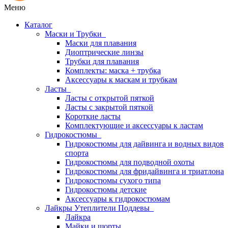
Меню
Каталог
Маски и Трубки
Маски для плавания
Диоптрические линзы
Трубки для плавания
Комплекты: маска + трубка
Аксессуары к маскам и трубкам
Ласты
Ласты с открытой пяткой
Ласты с закрытой пяткой
Короткие ласты
Комплектующие и аксессуары к ластам
Гидрокостюмы
Гидрокостюмы для дайвинга и водных видов
спорта
Гидрокостюмы для подводной охоты
Гидрокостюмы для фридайвинга и триатлона
Гидрокостюмы сухого типа
Гидрокостюмы детские
Аксессуары к гидрокостюмам
Лайкры Утеплители Поддевы
Лайкра
Майки и шорты