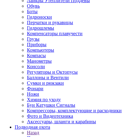
Лайкры Утеплители Поддевы
Обувь
Боты
Гидроноски
Перчатки и рукавицы
Гидрошлемы
Компенсаторы плавучести
Грузы
Приборы
Компьютеры
Компасы
Манометры
Консоли
Регуляторы и Октопусы
Баллоны и Вентили
Сумки и рюкзаки
Фонари
Ножи
Химия по уходу
Буи Катушки Сигналы
Компрессоры, комплектующие и расходники
Фото и Видеотехника
Аксессуары, шланги и карабины
Подводная охота
Назад