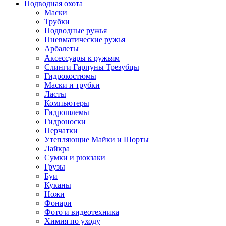
Подводная охота
Маски
Трубки
Подводные ружья
Пневматические ружья
Арбалеты
Аксессуары к ружьям
Слинги Гарпуны Трезубцы
Гидрокостюмы
Маски и трубки
Ласты
Компьютеры
Гидрошлемы
Гидроноски
Перчатки
Утепляющие Майки и Шорты
Лайкра
Сумки и рюкзаки
Грузы
Буи
Куканы
Ножи
Фонари
Фото и видеотехника
Химия по уходу