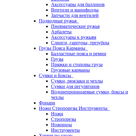
Аксессуары для баллонов
Вентили и манифолды
Запчасти для вентилей
Подводные ружья
Пневматические ружья
Арбалеты
Аксессуары к ружьям
Слинги, гарпуны, трезубцы
Грузы Пояса Карманы
Балластные пояса и ремни
Грузы
Пряжки и стопоры груза
Грузовые карманы
Сумки и Боксы
Сумки, рюкзаки и чехлы
Сумки для регуляторов
Водонепроницаемые сумки, боксы и
чехлы
Фонари
Ножи Стропорезы Инструменты
Ножи
Стропорезы
Ножницы
Инструменты
Химия по уходу