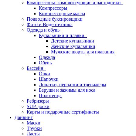
Компрессоры, комплектующие и расходники
Компрессоры
Компрессорные масла
Подводные буксировщики
Фото и Видеотехника
Одежда и обувь
Купальники и плавки
Детские купальники
Женские купальники
Мужские шорты для плавания
Одежда
Обувь
Бассейн
Очки
Шапочки
Лопатки, перчатки и тренажеры
Беруши и зажимы для носа
Полотенца
Ребризеры
SUP-доски
Карты и подарочные сертификаты
Дайвинг
Маски
Трубки
Ласты