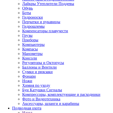
Лайкры Утеплители Поддевы
Обувь
Боты
Гидроноски
Перчатки и рукавицы
Гидрошлемы
Компенсаторы плавучести
Грузы
Приборы
Компьютеры
Компасы
Манометры
Консоли
Регуляторы и Октопусы
Баллоны и Вентили
Сумки и рюкзаки
Фонари
Ножи
Химия по уходу
Буи Катушки Сигналы
Компрессоры, комплектующие и расходники
Фото и Видеотехника
Аксессуары, шланги и карабины
Подводная охота
Назад