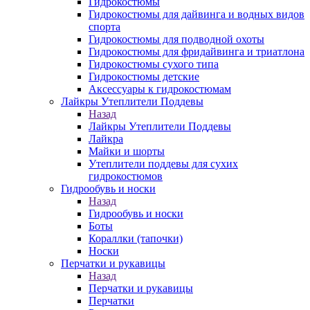
Гидрокостюмы
Гидрокостюмы для дайвинга и водных видов
спорта
Гидрокостюмы для подводной охоты
Гидрокостюмы для фридайвинга и триатлона
Гидрокостюмы сухого типа
Гидрокостюмы детские
Аксессуары к гидрокостюмам
Лайкры Утеплители Поддевы
Назад
Лайкры Утеплители Поддевы
Лайкра
Майки и шорты
Утеплители поддевы для сухих
гидрокостюмов
Гидрообувь и носки
Назад
Гидрообувь и носки
Боты
Кораллки (тапочки)
Носки
Перчатки и рукавицы
Назад
Перчатки и рукавицы
Перчатки