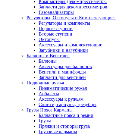
Компьютеры Декомпрессиметры
Запчасти для декомпрессиметров
Газоанализаторы
Регуляторы, Октопусы и Комплектующие
Регуляторы и комплекты
Первые ступени
Вторые ступени
Октопусы
Аксессуары и комплектующие
Загубники и нагубники
Баллоны и Вентили
Баллоны
Аксессуары для баллонов
Вентили и манифолды
Запчасти для вентилей
Подводные ружья
Пневматические ружья
Арбалеты
Аксессуары к ружьям
Слинги, гарпуны, трезубцы
Грузы Пояса Карманы
Балластные пояса и ремни
Грузы
Пряжки и стопоры груза
Грузовые карманы