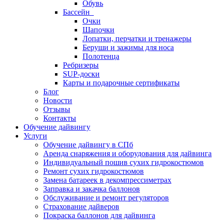
Обувь
Бассейн
Очки
Шапочки
Лопатки, перчатки и тренажеры
Беруши и зажимы для носа
Полотенца
Ребризеры
SUP-доски
Карты и подарочные сертификаты
Блог
Новости
Отзывы
Контакты
Обучение дайвингу
Услуги
Обучение дайвингу в СПб
Аренда снаряжения и оборудования для дайвинга
Индивидуальный пошив сухих гидрокостюмов
Ремонт сухих гидрокостюмов
Замена батареек в декомпрессиметрах
Заправка и закачка баллонов
Обслуживание и ремонт регуляторов
Страхование дайверов
Покраска баллонов для дайвинга