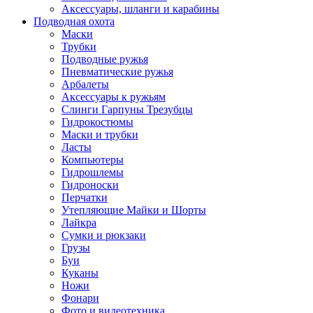
Аксессуары, шланги и карабины
Подводная охота
Маски
Трубки
Подводные ружья
Пневматические ружья
Арбалеты
Аксессуары к ружьям
Слинги Гарпуны Трезубцы
Гидрокостюмы
Маски и трубки
Ласты
Компьютеры
Гидрошлемы
Гидроноски
Перчатки
Утепляющие Майки и Шорты
Лайкра
Сумки и рюкзаки
Грузы
Буи
Куканы
Ножи
Фонари
Фото и видеотехника