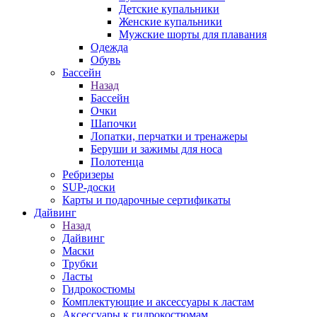
Детские купальники
Женские купальники
Мужские шорты для плавания
Одежда
Обувь
Бассейн
Назад
Бассейн
Очки
Шапочки
Лопатки, перчатки и тренажеры
Беруши и зажимы для носа
Полотенца
Ребризеры
SUP-доски
Карты и подарочные сертификаты
Дайвинг
Назад
Дайвинг
Маски
Трубки
Ласты
Гидрокостюмы
Комплектующие и аксессуары к ластам
Аксессуары к гидрокостюмам