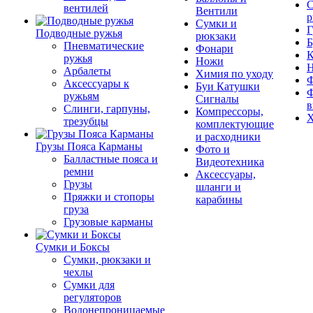
С
вентилей
Вентили
р
Сумки и
Г
Подводные ружья
рюкзаки
Б
Пневматические
Фонари
К
ружья
Ножи
Арбалеты
Химия по уходу
Ф
Аксессуары к
Буи Катушки
Ф
ружьям
Сигналы
в
Слинги, гарпуны,
Компрессоры,
Х
трезубцы
комплектующие
и расходники
Грузы Пояса Карманы
Фото и
Балластные пояса и
Видеотехника
ремни
Аксессуары,
Грузы
шланги и
Пряжки и стопоры
карабины
груза
Грузовые карманы
Сумки и Боксы
Сумки, рюкзаки и
чехлы
Сумки для
регуляторов
Водонепроницаемые