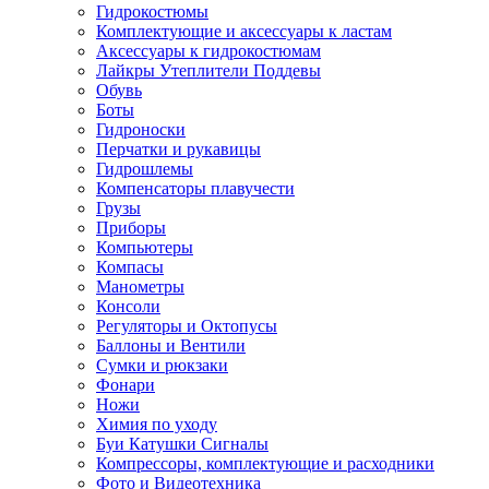
Гидрокостюмы
Комплектующие и аксессуары к ластам
Аксессуары к гидрокостюмам
Лайкры Утеплители Поддевы
Обувь
Боты
Гидроноски
Перчатки и рукавицы
Гидрошлемы
Компенсаторы плавучести
Грузы
Приборы
Компьютеры
Компасы
Манометры
Консоли
Регуляторы и Октопусы
Баллоны и Вентили
Сумки и рюкзаки
Фонари
Ножи
Химия по уходу
Буи Катушки Сигналы
Компрессоры, комплектующие и расходники
Фото и Видеотехника