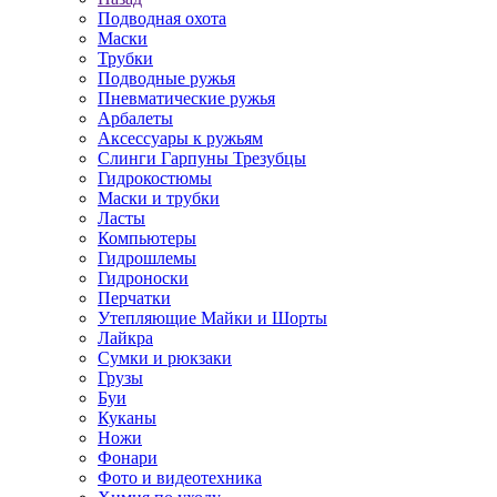
Подводная охота
Маски
Трубки
Подводные ружья
Пневматические ружья
Арбалеты
Аксессуары к ружьям
Слинги Гарпуны Трезубцы
Гидрокостюмы
Маски и трубки
Ласты
Компьютеры
Гидрошлемы
Гидроноски
Перчатки
Утепляющие Майки и Шорты
Лайкра
Сумки и рюкзаки
Грузы
Буи
Куканы
Ножи
Фонари
Фото и видеотехника