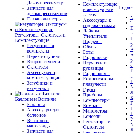
Декомпрессиметры
Комплектующие
Подвод
Запчасти для
и аксессуары к
декомпрессиметров
ластам
М
Газоанализаторы
Аксессуары к
Т
гидрокостюмам
П
Лайкры
р
Регуляторы, Октопусы и
Утеплители
П
Комплектующие
Поддевы
р
Регуляторы и
Обувь
А
комплекты
Боты
А
Первые ступени
Гидроноски
р
Вторые ступени
Перчатки и
С
Октопусы
рукавицы
Г
Аксессуары и
Гидрошлемы
Т
комплектующие
Компенсаторы
Г
Загубники и
плавучести
М
нагубники
Грузы
Л
Приборы
К
Баллоны и Вентили
Компьютеры
Г
Баллоны
Компасы
Г
Аксессуары для
Манометры
П
баллонов
Консоли
У
Вентили и
Регуляторы и
М
манифолды
Октопусы
Л
Запчасти для
Баллоны и