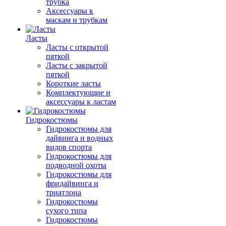
трубка
Аксессуары к
маскам и трубкам
Ласты
Ласты с открытой
пяткой
Ласты с закрытой
пяткой
Короткие ласты
Комплектующие и
аксессуары к ластам
Гидрокостюмы
Гидрокостюмы для
дайвинга и водных
видов спорта
Гидрокостюмы для
подводной охоты
Гидрокостюмы для
фридайвинга и
триатлона
Гидрокостюмы
сухого типа
Гидрокостюмы