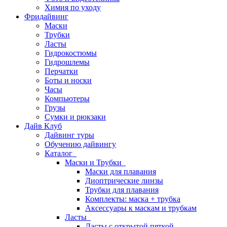
Химия по уходу
Фридайвинг
Маски
Трубки
Ласты
Гидрокостюмы
Гидрошлемы
Перчатки
Боты и носки
Часы
Компьютеры
Грузы
Сумки и рюкзаки
Дайв Клуб
Дайвинг туры
Обучению дайвингу
Каталог
Маски и Трубки
Маски для плавания
Диоптрические линзы
Трубки для плавания
Комплекты: маска + трубка
Аксессуары к маскам и трубкам
Ласты
Ласты с открытой пяткой