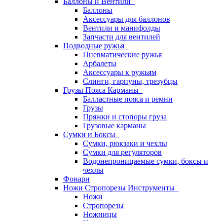
Баллоны и Вентили
Баллоны
Аксессуары для баллонов
Вентили и манифолды
Запчасти для вентилей
Подводные ружья
Пневматические ружья
Арбалеты
Аксессуары к ружьям
Слинги, гарпуны, трезубцы
Грузы Пояса Карманы
Балластные пояса и ремни
Грузы
Пряжки и стопоры груза
Грузовые карманы
Сумки и Боксы
Сумки, рюкзаки и чехлы
Сумки для регуляторов
Водонепроницаемые сумки, боксы и
чехлы
Фонари
Ножи Стропорезы Инструменты
Ножи
Стропорезы
Ножницы