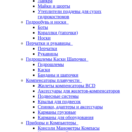
Лайкра
Майки и шорты
Утеплители поддевы для сухих
гидрокостюмов
Гидрообувь и носки
Боты
Кораллки (тапочки)
Носки
Перчатки и рукавицы
Перчатки
Рукавицы
Гидрошлемы Каски Шапочки
Гидрошлемы
Каски
Банданы и шапочки
Компенсаторы плавучести
Жилеты компенсаторы BCD
Аксессуары для жилетов-компенсаторов
Подвесные системы
Крылья для подвесок
Спинки, адаптеры и аксессуары
Карманы грузовые
Карманы для оборудования
Приборы и Компьютеры
Консоли Манометры Компасы