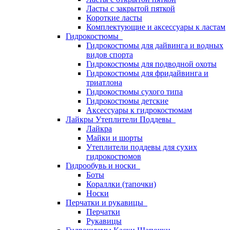
Ласты с закрытой пяткой
Короткие ласты
Комплектующие и аксессуары к ластам
Гидрокостюмы
Гидрокостюмы для дайвинга и водных
видов спорта
Гидрокостюмы для подводной охоты
Гидрокостюмы для фридайвинга и
триатлона
Гидрокостюмы сухого типа
Гидрокостюмы детские
Аксессуары к гидрокостюмам
Лайкры Утеплители Поддевы
Лайкра
Майки и шорты
Утеплители поддевы для сухих
гидрокостюмов
Гидрообувь и носки
Боты
Кораллки (тапочки)
Носки
Перчатки и рукавицы
Перчатки
Рукавицы