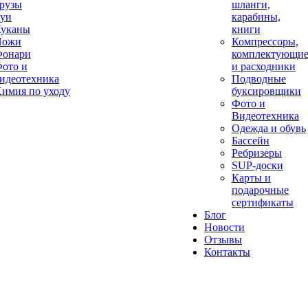
рузы
шланги,
уи
карабины,
уканы
книги
Ножи
Компрессоры,
онари
комплектующи
ото и
и расходники
идеотехника
Подводные
имия по уходу
буксировщики
Фото и
Видеотехника
Одежда и обувь
Бассейн
Ребризеры
SUP-доски
Карты и
подарочные
сертификаты
Блог
Новости
Отзывы
Контакты