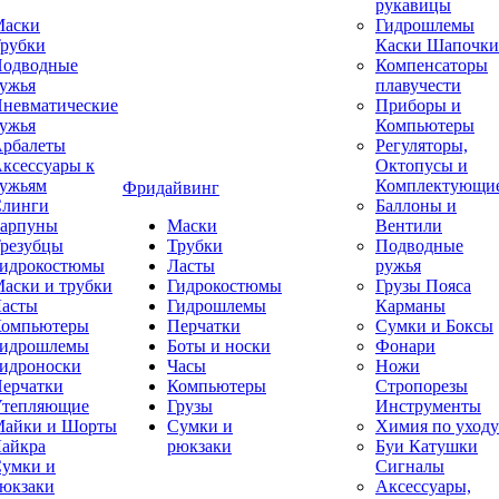
рукавицы
аски
Гидрошлемы
рубки
Каски Шапочки
одводные
Компенсаторы
ужья
плавучести
невматические
Приборы и
ужья
Компьютеры
рбалеты
Регуляторы,
ксессуары к
Октопусы и
ужьям
Комплектующи
Фридайвинг
линги
Баллоны и
арпуны
Маски
Вентили
резубцы
Трубки
Подводные
идрокостюмы
Ласты
ружья
аски и трубки
Гидрокостюмы
Грузы Пояса
асты
Гидрошлемы
Карманы
омпьютеры
Перчатки
Сумки и Боксы
идрошлемы
Боты и носки
Фонари
идроноски
Часы
Ножи
ерчатки
Компьютеры
Стропорезы
тепляющие
Грузы
Инструменты
айки и Шорты
Сумки и
Химия по уходу
айкра
рюкзаки
Буи Катушки
умки и
Сигналы
юкзаки
Аксессуары,