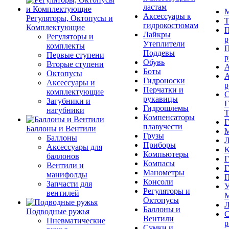
ластам
М
Аксессуары к
Регуляторы, Октопусы и
Т
гидрокостюмам
Комплектующие
П
Лайкры
Регуляторы и
р
Утеплители
комплекты
П
Поддевы
Первые ступени
р
Обувь
Вторые ступени
А
Боты
Октопусы
А
Гидроноски
Аксессуары и
р
Перчатки и
комплектующие
С
рукавицы
Загубники и
Г
Гидрошлемы
нагубники
Т
Компенсаторы
Г
плавучести
Баллоны и Вентили
М
Грузы
Баллоны
Л
Приборы
Аксессуары для
К
Компьютеры
баллонов
Г
Компасы
Вентили и
Г
Манометры
манифолды
П
Консоли
Запчасти для
У
Регуляторы и
вентилей
М
Октопусы
Л
Баллоны и
Подводные ружья
С
Вентили
Пневматические
р
Сумки и