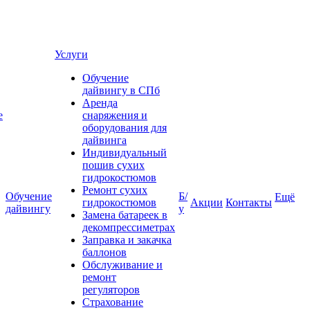
Услуги
Обучение
дайвингу в СПб
Аренда
е
снаряжения и
оборудования для
дайвинга
Индивидуальный
пошив сухих
гидрокостюмов
Ремонт сухих
Обучение
Б/
Ещё
гидрокостюмов
Акции
Контакты
дайвингу
у
Замена батареек в
декомпрессиметрах
Заправка и закачка
баллонов
Обслуживание и
ремонт
регуляторов
Страхование