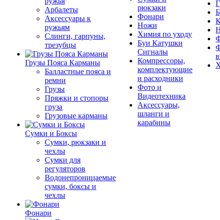
ружья
Г
рюкзаки
Арбалеты
Б
Фонари
Аксессуары к
К
Ножи
ружьям
Химия по уходу
Слинги, гарпуны,
Ф
Буи Катушки
трезубцы
Ф
Сигналы
в
Компрессоры,
Грузы Пояса Карманы
Х
комплектующие
Балластные пояса и
и расходники
ремни
Фото и
Грузы
Видеотехника
Пряжки и стопоры
Аксессуары,
груза
шланги и
Грузовые карманы
карабины
Сумки и Боксы
Сумки, рюкзаки и
чехлы
Сумки для
регуляторов
Водонепроницаемые
сумки, боксы и
чехлы
Фонари