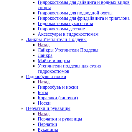
Гидрокостюмы для дайвинга и водных видов
спорта
Гидрокостюмы для подводной охоты
Гидрокостюмы для фридайвинга и триатлона
Гидрокостюмы сухого типа
Гидрокостюмы детские
Аксессуары к гидрокостюмам
Лайкры Утеплители Поддевы
Назад
Лайкры Утеплители Поддевы
Лайкра
Майки и шорты
Утеплители поддевы для сухих
гидрокостюмов
Гидрообувь и носки
Назад
Гидрообувь и носки
Боты
Кораллки (тапочки)
Носки
Перчатки и рукавицы
Назад
Перчатки и рукавицы
Перчатки
Рукавицы