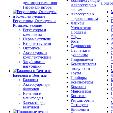
Комплектующие
декомпрессиметров
Подвод
и аксессуары к
Газоанализаторы
ластам
М
Аксессуары к
Т
гидрокостюмам
Регуляторы, Октопусы и
П
Лайкры
Комплектующие
р
Утеплители
Регуляторы и
П
Поддевы
комплекты
р
Обувь
Первые ступени
А
Боты
Вторые ступени
А
Гидроноски
Октопусы
р
Перчатки и
Аксессуары и
С
рукавицы
комплектующие
Г
Гидрошлемы
Загубники и
Т
Компенсаторы
нагубники
Г
плавучести
М
Грузы
Баллоны и Вентили
Л
Приборы
Баллоны
К
Компьютеры
Аксессуары для
Г
Компасы
баллонов
Г
Манометры
Вентили и
П
Консоли
манифолды
У
Регуляторы и
Запчасти для
М
Октопусы
вентилей
Л
Баллоны и
С