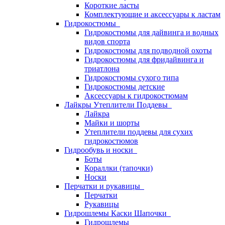
Короткие ласты
Комплектующие и аксессуары к ластам
Гидрокостюмы
Гидрокостюмы для дайвинга и водных
видов спорта
Гидрокостюмы для подводной охоты
Гидрокостюмы для фридайвинга и
триатлона
Гидрокостюмы сухого типа
Гидрокостюмы детские
Аксессуары к гидрокостюмам
Лайкры Утеплители Поддевы
Лайкра
Майки и шорты
Утеплители поддевы для сухих
гидрокостюмов
Гидрообувь и носки
Боты
Кораллки (тапочки)
Носки
Перчатки и рукавицы
Перчатки
Рукавицы
Гидрошлемы Каски Шапочки
Гидрошлемы