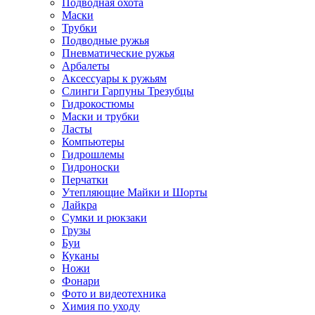
Подводная охота
Маски
Трубки
Подводные ружья
Пневматические ружья
Арбалеты
Аксессуары к ружьям
Слинги Гарпуны Трезубцы
Гидрокостюмы
Маски и трубки
Ласты
Компьютеры
Гидрошлемы
Гидроноски
Перчатки
Утепляющие Майки и Шорты
Лайкра
Сумки и рюкзаки
Грузы
Буи
Куканы
Ножи
Фонари
Фото и видеотехника
Химия по уходу