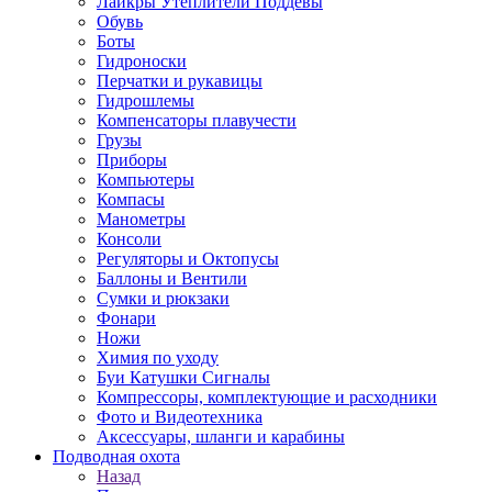
Лайкры Утеплители Поддевы
Обувь
Боты
Гидроноски
Перчатки и рукавицы
Гидрошлемы
Компенсаторы плавучести
Грузы
Приборы
Компьютеры
Компасы
Манометры
Консоли
Регуляторы и Октопусы
Баллоны и Вентили
Сумки и рюкзаки
Фонари
Ножи
Химия по уходу
Буи Катушки Сигналы
Компрессоры, комплектующие и расходники
Фото и Видеотехника
Аксессуары, шланги и карабины
Подводная охота
Назад