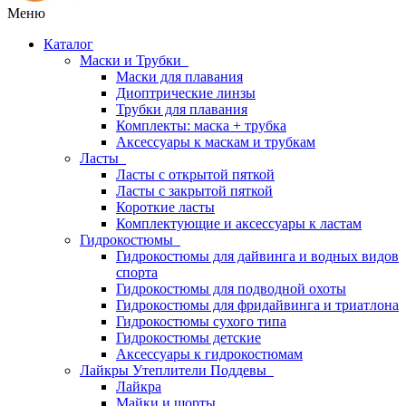
Меню
Каталог
Маски и Трубки
Маски для плавания
Диоптрические линзы
Трубки для плавания
Комплекты: маска + трубка
Аксессуары к маскам и трубкам
Ласты
Ласты с открытой пяткой
Ласты с закрытой пяткой
Короткие ласты
Комплектующие и аксессуары к ластам
Гидрокостюмы
Гидрокостюмы для дайвинга и водных видов
спорта
Гидрокостюмы для подводной охоты
Гидрокостюмы для фридайвинга и триатлона
Гидрокостюмы сухого типа
Гидрокостюмы детские
Аксессуары к гидрокостюмам
Лайкры Утеплители Поддевы
Лайкра
Майки и шорты