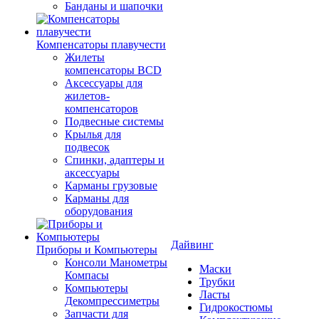
Банданы и шапочки
Компенсаторы плавучести
Жилеты
компенсаторы BCD
Аксессуары для
жилетов-
компенсаторов
Подвесные системы
Крылья для
подвесок
Спинки, адаптеры и
аксессуары
Карманы грузовые
Карманы для
оборудования
Дайвинг
Приборы и Компьютеры
Консоли Манометры
Маски
Компасы
Трубки
Компьютеры
Ласты
Декомпрессиметры
Гидрокостюмы
Запчасти для