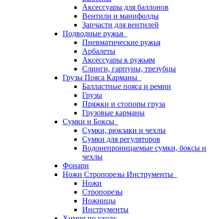
Аксессуары для баллонов
Вентили и манифолды
Запчасти для вентилей
Подводные ружья
Пневматические ружья
Арбалеты
Аксессуары к ружьям
Слинги, гарпуны, трезубцы
Грузы Пояса Карманы
Балластные пояса и ремни
Грузы
Пряжки и стопоры груза
Грузовые карманы
Сумки и Боксы
Сумки, рюкзаки и чехлы
Сумки для регуляторов
Водонепроницаемые сумки, боксы и
чехлы
Фонари
Ножи Стропорезы Инструменты
Ножи
Стропорезы
Ножницы
Инструменты
Химия по уходу