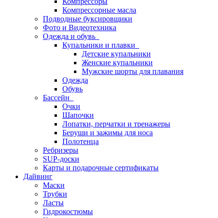
Компрессоры
Компрессорные масла
Подводные буксировщики
Фото и Видеотехника
Одежда и обувь
Купальники и плавки
Детские купальники
Женские купальники
Мужские шорты для плавания
Одежда
Обувь
Бассейн
Очки
Шапочки
Лопатки, перчатки и тренажеры
Беруши и зажимы для носа
Полотенца
Ребризеры
SUP-доски
Карты и подарочные сертификаты
Дайвинг
Маски
Трубки
Ласты
Гидрокостюмы