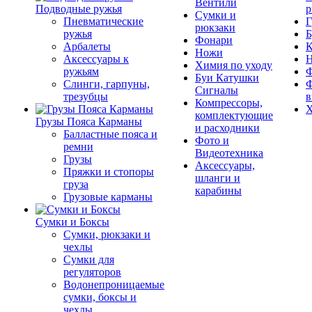
Вентили
Подводные ружья
р
Сумки и
Пневматические
Г
рюкзаки
ружья
Б
Фонари
Арбалеты
К
Ножи
Аксессуары к
Химия по уходу
ружьям
Ф
Буи Катушки
Слинги, гарпуны,
Ф
Сигналы
трезубцы
в
Компрессоры,
Х
комплектующие
Грузы Пояса Карманы
и расходники
Балластные пояса и
Фото и
ремни
Видеотехника
Грузы
Аксессуары,
Пряжки и стопоры
шланги и
груза
карабины
Грузовые карманы
Сумки и Боксы
Сумки, рюкзаки и
чехлы
Сумки для
регуляторов
Водонепроницаемые
сумки, боксы и
чехлы