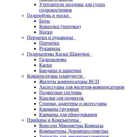
Утеплители поддевы для сухих
гидрокостюмов
Гидрообувь и носки
Боты
Кораллки (тапочки)
Носки
Перчатки и рукавицы
Перчатки
Рукавицы
Гидрошлемы Каски Шапочки
Гидрошлемы
Каски
Банданы и шапочки
Компенсаторы плавучести
Жилеты компенсаторы BCD
Аксессуары для жилетов-компенсаторов
Подвесные системы
Крылья для подвесок
Спинки, адаптеры и аксессуары
Карманы грузовые
Карманы для оборудования
Приборы и Компьютеры
Консоли Манометры Компасы
Компьютеры Декомпрессиметры
Запчасти для декомпрессиметров