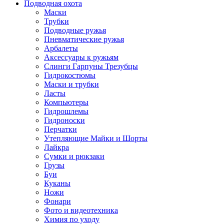
Подводная охота
Маски
Трубки
Подводные ружья
Пневматические ружья
Арбалеты
Аксессуары к ружьям
Слинги Гарпуны Трезубцы
Гидрокостюмы
Маски и трубки
Ласты
Компьютеры
Гидрошлемы
Гидроноски
Перчатки
Утепляющие Майки и Шорты
Лайкра
Сумки и рюкзаки
Грузы
Буи
Куканы
Ножи
Фонари
Фото и видеотехника
Химия по уходу