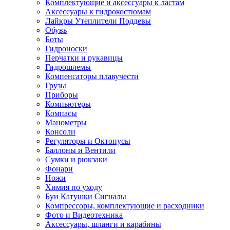
Комплектующие и аксессуары к ластам
Аксессуары к гидрокостюмам
Лайкры Утеплители Поддевы
Обувь
Боты
Гидроноски
Перчатки и рукавицы
Гидрошлемы
Компенсаторы плавучести
Грузы
Приборы
Компьютеры
Компасы
Манометры
Консоли
Регуляторы и Октопусы
Баллоны и Вентили
Сумки и рюкзаки
Фонари
Ножи
Химия по уходу
Буи Катушки Сигналы
Компрессоры, комплектующие и расходники
Фото и Видеотехника
Аксессуары, шланги и карабины