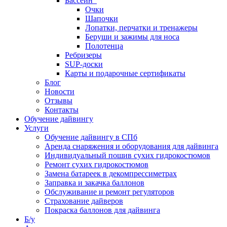
Бассейн
Очки
Шапочки
Лопатки, перчатки и тренажеры
Беруши и зажимы для носа
Полотенца
Ребризеры
SUP-доски
Карты и подарочные сертификаты
Блог
Новости
Отзывы
Контакты
Обучение дайвингу
Услуги
Обучение дайвингу в СПб
Аренда снаряжения и оборудования для дайвинга
Индивидуальный пошив сухих гидрокостюмов
Ремонт сухих гидрокостюмов
Замена батареек в декомпрессиметрах
Заправка и закачка баллонов
Обслуживание и ремонт регуляторов
Страхование дайверов
Покраска баллонов для дайвинга
Б/у