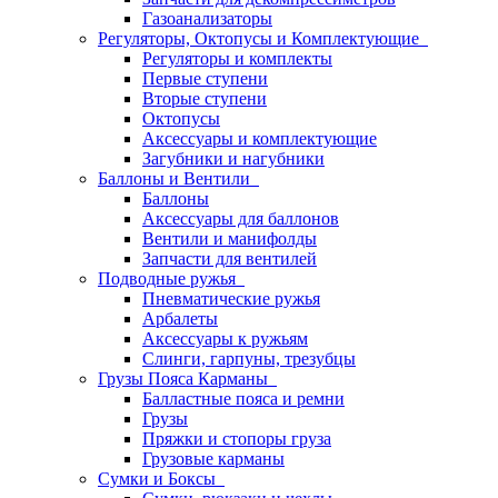
Газоанализаторы
Регуляторы, Октопусы и Комплектующие
Регуляторы и комплекты
Первые ступени
Вторые ступени
Октопусы
Аксессуары и комплектующие
Загубники и нагубники
Баллоны и Вентили
Баллоны
Аксессуары для баллонов
Вентили и манифолды
Запчасти для вентилей
Подводные ружья
Пневматические ружья
Арбалеты
Аксессуары к ружьям
Слинги, гарпуны, трезубцы
Грузы Пояса Карманы
Балластные пояса и ремни
Грузы
Пряжки и стопоры груза
Грузовые карманы
Сумки и Боксы