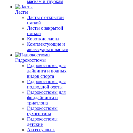
маскам и трубкам
Ласты
Ласты с открытой
пяткой
Ласты с закрытой
пяткой
Короткие ласты
Комплектующие и
аксессуары к ластам
Гидрокостюмы
Гидрокостюмы для
дайвинга и водных
видов спорта
Гидрокостюмы для
подводной охоты
Гидрокостюмы для
фридайвинга и
триатлона
Гидрокостюмы
сухого типа
Гидрокостюмы
детские
Аксессуары к