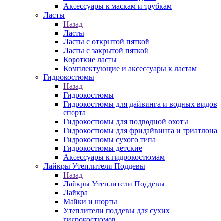
Аксессуары к маскам и трубкам
Ласты
Назад
Ласты
Ласты с открытой пяткой
Ласты с закрытой пяткой
Короткие ласты
Комплектующие и аксессуары к ластам
Гидрокостюмы
Назад
Гидрокостюмы
Гидрокостюмы для дайвинга и водных видов
спорта
Гидрокостюмы для подводной охоты
Гидрокостюмы для фридайвинга и триатлона
Гидрокостюмы сухого типа
Гидрокостюмы детские
Аксессуары к гидрокостюмам
Лайкры Утеплители Поддевы
Назад
Лайкры Утеплители Поддевы
Лайкра
Майки и шорты
Утеплители поддевы для сухих
гидрокостюмов