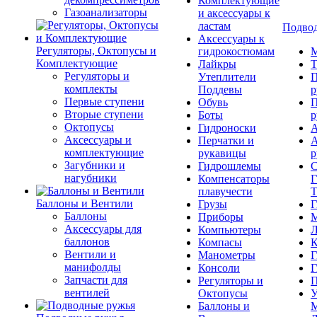
Комплектующие
Газоанализаторы
и аксессуары к
ластам
Подвод
Аксессуары к
Регуляторы, Октопусы и
гидрокостюмам
М
Комплектующие
Лайкры
Т
Регуляторы и
Утеплители
П
комплекты
Поддевы
р
Первые ступени
Обувь
П
Вторые ступени
Боты
р
Октопусы
Гидроноски
А
Аксессуары и
Перчатки и
А
комплектующие
рукавицы
р
Загубники и
Гидрошлемы
С
нагубники
Компенсаторы
Г
плавучести
Т
Баллоны и Вентили
Грузы
Г
Баллоны
Приборы
М
Аксессуары для
Компьютеры
Л
баллонов
Компасы
К
Вентили и
Манометры
Г
манифолды
Консоли
Г
Запчасти для
Регуляторы и
П
вентилей
Октопусы
У
Баллоны и
М