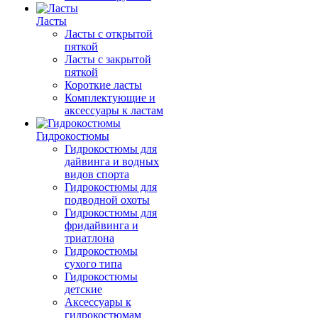
Ласты
Ласты с открытой
пяткой
Ласты с закрытой
пяткой
Короткие ласты
Комплектующие и
аксессуары к ластам
Гидрокостюмы
Гидрокостюмы для
дайвинга и водных
видов спорта
Гидрокостюмы для
подводной охоты
Гидрокостюмы для
фридайвинга и
триатлона
Гидрокостюмы
сухого типа
Гидрокостюмы
детские
Аксессуары к
гидрокостюмам