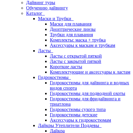
Дайвинг туры
Обучению дайвингу
Каталог
Маски и Трубки
Маски для плавания
Диоптрические линзы
Трубки для плавания
Комплекты: маска + трубка
Аксессуары к маскам и трубкам
Ласты
Ласты с открытой пяткой
Ласты с закрытой пяткой
Короткие ласты
Комплектующие и аксессуары к ластам
Гидрокостюмы
Гидрокостюмы для дайвинга и водных
видов спорта
Гидрокостюмы для подводной охоты
Гидрокостюмы для фридайвинга и
триатлона
Гидрокостюмы сухого типа
Гидрокостюмы детские
Аксессуары к гидрокостюмам
Лайкры Утеплители Поддевы
Лайкра