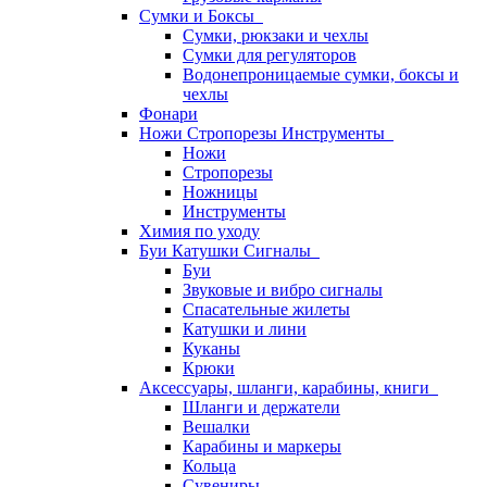
Сумки и Боксы
Сумки, рюкзаки и чехлы
Сумки для регуляторов
Водонепроницаемые сумки, боксы и
чехлы
Фонари
Ножи Стропорезы Инструменты
Ножи
Стропорезы
Ножницы
Инструменты
Химия по уходу
Буи Катушки Сигналы
Буи
Звуковые и вибро сигналы
Спасательные жилеты
Катушки и лини
Куканы
Крюки
Аксессуары, шланги, карабины, книги
Шланги и держатели
Вешалки
Карабины и маркеры
Кольца
Сувениры