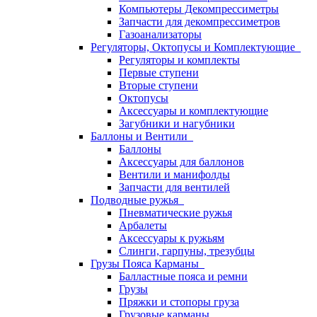
Компьютеры Декомпрессиметры
Запчасти для декомпрессиметров
Газоанализаторы
Регуляторы, Октопусы и Комплектующие
Регуляторы и комплекты
Первые ступени
Вторые ступени
Октопусы
Аксессуары и комплектующие
Загубники и нагубники
Баллоны и Вентили
Баллоны
Аксессуары для баллонов
Вентили и манифолды
Запчасти для вентилей
Подводные ружья
Пневматические ружья
Арбалеты
Аксессуары к ружьям
Слинги, гарпуны, трезубцы
Грузы Пояса Карманы
Балластные пояса и ремни
Грузы
Пряжки и стопоры груза
Грузовые карманы