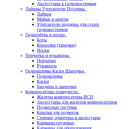
Аксессуары к гидрокостюмам
Лайкры Утеплители Поддевы
Лайкра
Майки и шорты
Утеплители поддевы для сухих
гидрокостюмов
Гидрообувь и носки
Боты
Кораллки (тапочки)
Носки
Перчатки и рукавицы
Перчатки
Рукавицы
Гидрошлемы Каски Шапочки
Гидрошлемы
Каски
Банданы и шапочки
Компенсаторы плавучести
Жилеты компенсаторы BCD
Аксессуары для жилетов-компенсаторов
Подвесные системы
Крылья для подвесок
Спинки, адаптеры и аксессуары
Карманы грузовые
Карманы для оборудования