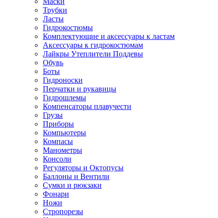
Маски
Трубки
Ласты
Гидрокостюмы
Комплектующие и аксессуары к ластам
Аксессуары к гидрокостюмам
Лайкры Утеплители Поддевы
Обувь
Боты
Гидроноски
Перчатки и рукавицы
Гидрошлемы
Компенсаторы плавучести
Грузы
Приборы
Компьютеры
Компасы
Манометры
Консоли
Регуляторы и Октопусы
Баллоны и Вентили
Сумки и рюкзаки
Фонари
Ножи
Стропорезы