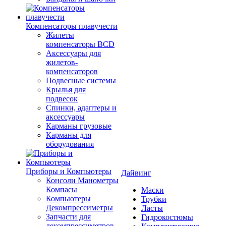
Компенсаторы плавучести
Жилеты
компенсаторы BCD
Аксессуары для
жилетов-
компенсаторов
Подвесные системы
Крылья для
подвесок
Спинки, адаптеры и
аксессуары
Карманы грузовые
Карманы для
оборудования
Приборы и Компьютеры
Дайвинг
Консоли Манометры
Компасы
Маски
Компьютеры
Трубки
Декомпрессиметры
Ласты
Запчасти для
Гидрокостюмы
декомпрессиметров