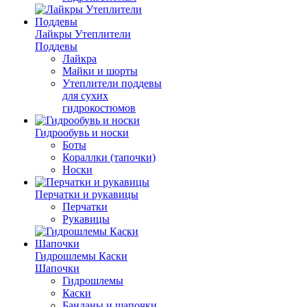
Лайкры Утеплители
Поддевы
Лайкра
Майки и шорты
Утеплители поддевы
для сухих
гидрокостюмов
Гидрообувь и носки
Боты
Кораллки (тапочки)
Носки
Перчатки и рукавицы
Перчатки
Рукавицы
Гидрошлемы Каски
Шапочки
Гидрошлемы
Каски
Банданы и шапочки