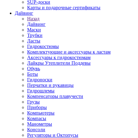
SUP-доски
Карты и подарочные сертификаты
Дайвинг
Назад
Дайвинг
Маски
Трубки
Ласты
Гидрокостюмы
Комплектующие и аксессуары к ластам
Аксессуары к гидрокостюмам
Лайкры Утеплители Поддевы
Обувь
Боты
Гидроноски
Перчатки и рукавицы
Гидрошлемы
Компенсаторы плавучести
Грузы
Приборы
Компьютеры
Компасы
Манометры
Консоли
Регуляторы и Октопусы