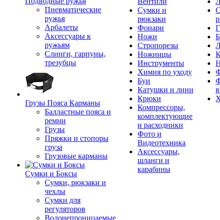
Подводные ружья
Вентили
Л
Пневматические
Сумки и
С
ружья
рюкзаки
р
Арбалеты
Фонари
Г
Аксессуары к
Ножи
Б
ружьям
Стропорезы
Л
Слинги, гарпуны,
Ножницы
К
трезубцы
Инструменты
Химия по уходу
Ф
Буи
Ф
Катушки и лини
в
Крюки
Х
Грузы Пояса Карманы
Компрессоры,
Балластные пояса и
комплектующие
ремни
и расходники
Грузы
Фото и
Пряжки и стопоры
Видеотехника
груза
Аксессуары,
Грузовые карманы
шланги и
карабины
Сумки и Боксы
Сумки, рюкзаки и
чехлы
Сумки для
регуляторов
Водонепроницаемые