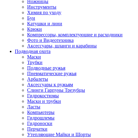
Ножницы
Инструменты
Химия по уходу
Буи
Катушки и лини
Крюки
Компрессоры, комплектующие и расходники
Фото и Видеотехника
Аксессуары, шланги и карабины
Подводная охота
Маски
Трубки
Подводные ружья
Пневматические ружья
Арбалеты
Аксессуары к ружьям
Слинги Гарпуны Трезубцы
Гидрокостюмы
Маски и трубки
Ласты
Компьютеры
Гидрошлемы
Гидроноски
Перчатки
Утепляющие Майки и Шорты