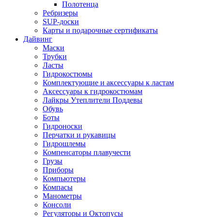
Полотенца
Ребризеры
SUP-доски
Карты и подарочные сертификаты
Дайвинг
Маски
Трубки
Ласты
Гидрокостюмы
Комплектующие и аксессуары к ластам
Аксессуары к гидрокостюмам
Лайкры Утеплители Поддевы
Обувь
Боты
Гидроноски
Перчатки и рукавицы
Гидрошлемы
Компенсаторы плавучести
Грузы
Приборы
Компьютеры
Компасы
Манометры
Консоли
Регуляторы и Октопусы