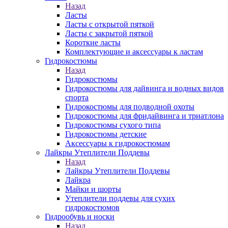
Назад
Ласты
Ласты с открытой пяткой
Ласты с закрытой пяткой
Короткие ласты
Комплектующие и аксессуары к ластам
Гидрокостюмы
Назад
Гидрокостюмы
Гидрокостюмы для дайвинга и водных видов
спорта
Гидрокостюмы для подводной охоты
Гидрокостюмы для фридайвинга и триатлона
Гидрокостюмы сухого типа
Гидрокостюмы детские
Аксессуары к гидрокостюмам
Лайкры Утеплители Поддевы
Назад
Лайкры Утеплители Поддевы
Лайкра
Майки и шорты
Утеплители поддевы для сухих
гидрокостюмов
Гидрообувь и носки
Назад