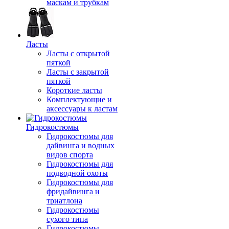
маскам и трубкам
Ласты
Ласты с открытой
пяткой
Ласты с закрытой
пяткой
Короткие ласты
Комплектующие и
аксессуары к ластам
Гидрокостюмы
Гидрокостюмы для
дайвинга и водных
видов спорта
Гидрокостюмы для
подводной охоты
Гидрокостюмы для
фридайвинга и
триатлона
Гидрокостюмы
сухого типа
Гидрокостюмы