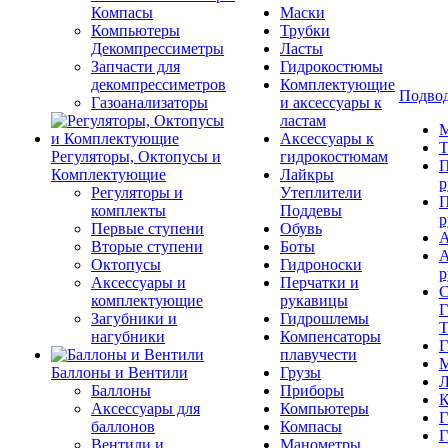
Компасы
Маски
Компьютеры
Трубки
Декомпрессиметры
Ласты
Запчасти для
Гидрокостюмы
декомпрессиметров
Комплектующие
Подвод
Газоанализаторы
и аксессуары к
ластам
М
Аксессуары к
Т
Регуляторы, Октопусы и
гидрокостюмам
П
Комплектующие
Лайкры
р
Регуляторы и
Утеплители
П
комплекты
Поддевы
р
Первые ступени
Обувь
А
Вторые ступени
Боты
А
Октопусы
Гидроноски
р
Аксессуары и
Перчатки и
С
комплектующие
рукавицы
Г
Загубники и
Гидрошлемы
Т
нагубники
Компенсаторы
Г
плавучести
М
Баллоны и Вентили
Грузы
Л
Баллоны
Приборы
К
Аксессуары для
Компьютеры
Г
баллонов
Компасы
Г
Вентили и
Манометры