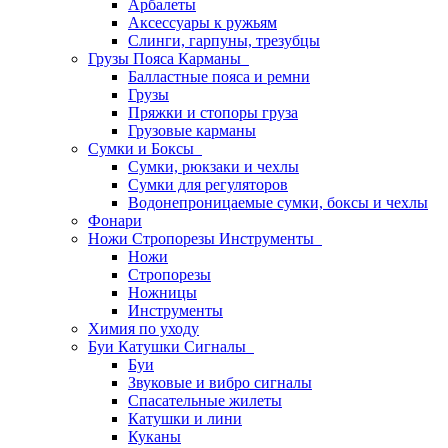
Арбалеты
Аксессуары к ружьям
Слинги, гарпуны, трезубцы
Грузы Пояса Карманы
Балластные пояса и ремни
Грузы
Пряжки и стопоры груза
Грузовые карманы
Сумки и Боксы
Сумки, рюкзаки и чехлы
Сумки для регуляторов
Водонепроницаемые сумки, боксы и чехлы
Фонари
Ножи Стропорезы Инструменты
Ножи
Стропорезы
Ножницы
Инструменты
Химия по уходу
Буи Катушки Сигналы
Буи
Звуковые и вибро сигналы
Спасательные жилеты
Катушки и лини
Куканы