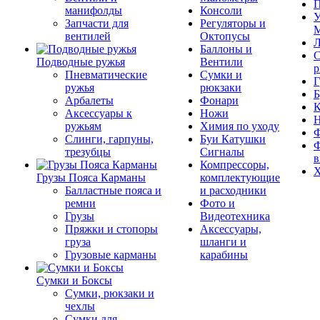
П
манифолды
Консоли
У
Запчасти для
Регуляторы и
М
вентилей
Октопусы
Л
Баллоны и
С
Подводные ружья
Вентили
р
Пневматические
Сумки и
Г
ружья
рюкзаки
Б
Арбалеты
Фонари
К
Аксессуары к
Ножи
ружьям
Химия по уходу
Ф
Слинги, гарпуны,
Буи Катушки
Ф
трезубцы
Сигналы
в
Компрессоры,
Х
Грузы Пояса Карманы
комплектующие
Балластные пояса и
и расходники
ремни
Фото и
Грузы
Видеотехника
Пряжки и стопоры
Аксессуары,
груза
шланги и
Грузовые карманы
карабины
Сумки и Боксы
Сумки, рюкзаки и
чехлы
Сумки для