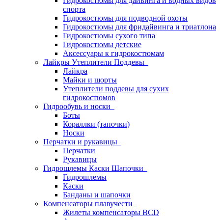
Гидрокостюмы для дайвинга и водных видов
спорта
Гидрокостюмы для подводной охоты
Гидрокостюмы для фридайвинга и триатлона
Гидрокостюмы сухого типа
Гидрокостюмы детские
Аксессуары к гидрокостюмам
Лайкры Утеплители Поддевы
Лайкра
Майки и шорты
Утеплители поддевы для сухих
гидрокостюмов
Гидрообувь и носки
Боты
Кораллки (тапочки)
Носки
Перчатки и рукавицы
Перчатки
Рукавицы
Гидрошлемы Каски Шапочки
Гидрошлемы
Каски
Банданы и шапочки
Компенсаторы плавучести
Жилеты компенсаторы BCD