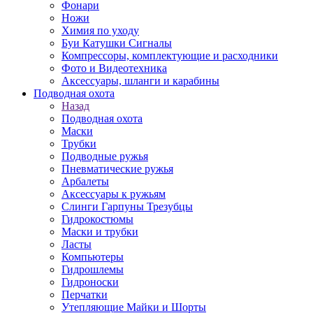
Фонари
Ножи
Химия по уходу
Буи Катушки Сигналы
Компрессоры, комплектующие и расходники
Фото и Видеотехника
Аксессуары, шланги и карабины
Подводная охота
Назад
Подводная охота
Маски
Трубки
Подводные ружья
Пневматические ружья
Арбалеты
Аксессуары к ружьям
Слинги Гарпуны Трезубцы
Гидрокостюмы
Маски и трубки
Ласты
Компьютеры
Гидрошлемы
Гидроноски
Перчатки
Утепляющие Майки и Шорты