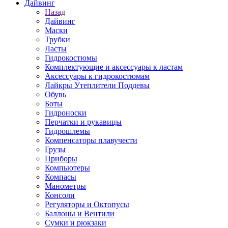
Дайвинг
Назад
Дайвинг
Маски
Трубки
Ласты
Гидрокостюмы
Комплектующие и аксессуары к ластам
Аксессуары к гидрокостюмам
Лайкры Утеплители Поддевы
Обувь
Боты
Гидроноски
Перчатки и рукавицы
Гидрошлемы
Компенсаторы плавучести
Грузы
Приборы
Компьютеры
Компасы
Манометры
Консоли
Регуляторы и Октопусы
Баллоны и Вентили
Сумки и рюкзаки