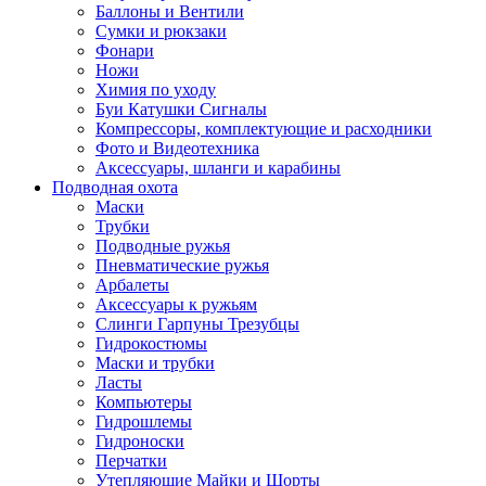
Баллоны и Вентили
Сумки и рюкзаки
Фонари
Ножи
Химия по уходу
Буи Катушки Сигналы
Компрессоры, комплектующие и расходники
Фото и Видеотехника
Аксессуары, шланги и карабины
Подводная охота
Маски
Трубки
Подводные ружья
Пневматические ружья
Арбалеты
Аксессуары к ружьям
Слинги Гарпуны Трезубцы
Гидрокостюмы
Маски и трубки
Ласты
Компьютеры
Гидрошлемы
Гидроноски
Перчатки
Утепляющие Майки и Шорты