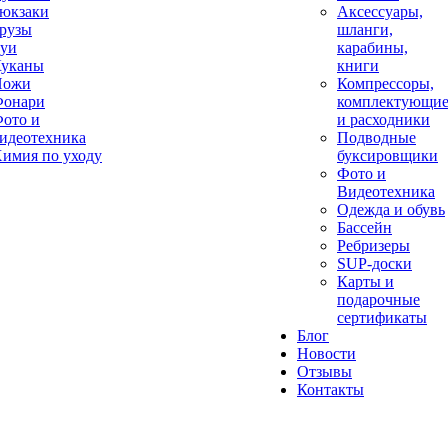
юкзаки
Аксессуары,
рузы
шланги,
уи
карабины,
уканы
книги
Ножи
Компрессоры,
онари
комплектующи
ото и
и расходники
идеотехника
Подводные
имия по уходу
буксировщики
Фото и
Видеотехника
Одежда и обувь
Бассейн
Ребризеры
SUP-доски
Карты и
подарочные
сертификаты
Блог
Новости
Отзывы
Контакты