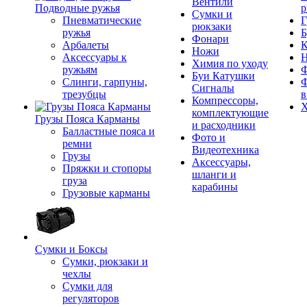
Вентили
Подводные ружья
р
Сумки и
Пневматические
Г
рюкзаки
ружья
Б
Фонари
Арбалеты
К
Ножи
Аксессуары к
Химия по уходу
ружьям
Ф
Буи Катушки
Слинги, гарпуны,
Ф
Сигналы
трезубцы
в
Компрессоры,
Х
комплектующие
Грузы Пояса Карманы
и расходники
Балластные пояса и
Фото и
ремни
Видеотехника
Грузы
Аксессуары,
Пряжки и стопоры
шланги и
груза
карабины
Грузовые карманы
Сумки и Боксы
Сумки, рюкзаки и
чехлы
Сумки для
регуляторов