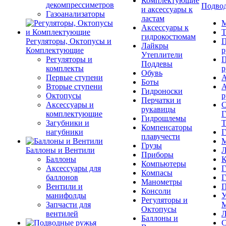
Комплектующие
декомпрессиметров
Подвод
и аксессуары к
Газоанализаторы
ластам
М
Аксессуары к
Т
гидрокостюмам
Регуляторы, Октопусы и
П
Лайкры
Комплектующие
р
Утеплители
Регуляторы и
П
Поддевы
комплекты
р
Обувь
Первые ступени
А
Боты
Вторые ступени
А
Гидроноски
Октопусы
р
Перчатки и
Аксессуары и
С
рукавицы
комплектующие
Г
Гидрошлемы
Загубники и
Т
Компенсаторы
нагубники
Г
плавучести
М
Грузы
Баллоны и Вентили
Л
Приборы
Баллоны
К
Компьютеры
Аксессуары для
Г
Компасы
баллонов
Г
Манометры
Вентили и
П
Консоли
манифолды
У
Регуляторы и
Запчасти для
М
Октопусы
вентилей
Л
Баллоны и
С