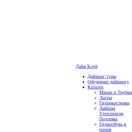
Дайв Клуб
Дайвинг туры
Обучению дайвингу
Каталог
Маски и Трубк
Ласты
Гидрокостюмы
Лайкры
Утеплители
Поддевы
Гидрообувь и
носки