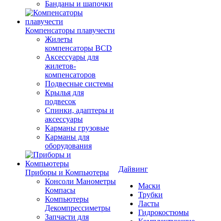
Банданы и шапочки
Компенсаторы плавучести
Жилеты
компенсаторы BCD
Аксессуары для
жилетов-
компенсаторов
Подвесные системы
Крылья для
подвесок
Спинки, адаптеры и
аксессуары
Карманы грузовые
Карманы для
оборудования
Дайвинг
Приборы и Компьютеры
Консоли Манометры
Маски
Компасы
Трубки
Компьютеры
Ласты
Декомпрессиметры
Гидрокостюмы
Запчасти для