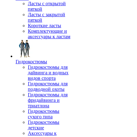
Ласты с открытой
пяткой
Ласты с закрытой
пяткой
Короткие ласты
Комплектующие и
аксессуары к ластам
Гидрокостюмы
Гидрокостюмы для
дайвинга и водных
видов спорта
Гидрокостюмы для
подводной охоты
Гидрокостюмы для
фридайвинга и
триатлона
Гидрокостюмы
сухого типа
Гидрокостюмы
детские
Аксессуары к