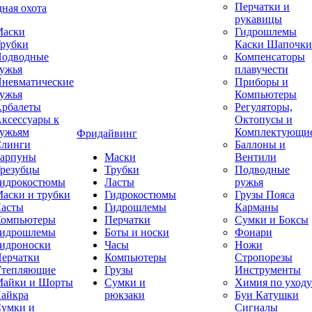
Перчатки и
ная охота
рукавицы
аски
Гидрошлемы
рубки
Каски Шапочки
одводные
Компенсаторы
ужья
плавучести
невматические
Приборы и
ужья
Компьютеры
рбалеты
Регуляторы,
ксессуары к
Октопусы и
ужьям
Комплектующи
Фридайвинг
линги
Баллоны и
арпуны
Маски
Вентили
резубцы
Трубки
Подводные
идрокостюмы
Ласты
ружья
аски и трубки
Гидрокостюмы
Грузы Пояса
асты
Гидрошлемы
Карманы
омпьютеры
Перчатки
Сумки и Боксы
идрошлемы
Боты и носки
Фонари
идроноски
Часы
Ножи
ерчатки
Компьютеры
Стропорезы
тепляющие
Грузы
Инструменты
айки и Шорты
Сумки и
Химия по уходу
айкра
рюкзаки
Буи Катушки
умки и
Сигналы