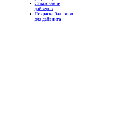
Страхование
дайверов
Покраска баллонов
для дайвинга
е