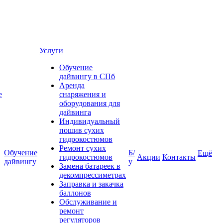
Услуги
Обучение
дайвингу в СПб
Аренда
е
снаряжения и
оборудования для
дайвинга
Индивидуальный
пошив сухих
гидрокостюмов
Ремонт сухих
Обучение
Б/
Ещё
гидрокостюмов
Акции
Контакты
дайвингу
у
Замена батареек в
декомпрессиметрах
Заправка и закачка
баллонов
Обслуживание и
ремонт
регуляторов