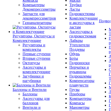
Компасы
Маски
Компьютеры
Трубки
Декомпрессиметры
Ласты
Запчасти для
Гидрокостюмы
декомпрессиметров
Комплектующие
Подвод
Газоанализаторы
и аксессуары к
ластам
М
Аксессуары к
Т
Регуляторы, Октопусы и
гидрокостюмам
П
Комплектующие
Лайкры
р
Регуляторы и
Утеплители
П
комплекты
Поддевы
р
Первые ступени
Обувь
А
Вторые ступени
Боты
А
Октопусы
Гидроноски
р
Аксессуары и
Перчатки и
С
комплектующие
рукавицы
Г
Загубники и
Гидрошлемы
Т
нагубники
Компенсаторы
Г
плавучести
М
Баллоны и Вентили
Грузы
Л
Баллоны
Приборы
К
Аксессуары для
Компьютеры
Г
баллонов
Компасы
Г
Вентили и
Манометры
П