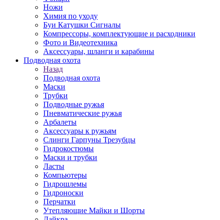
Ножи
Химия по уходу
Буи Катушки Сигналы
Компрессоры, комплектующие и расходники
Фото и Видеотехника
Аксессуары, шланги и карабины
Подводная охота
Назад
Подводная охота
Маски
Трубки
Подводные ружья
Пневматические ружья
Арбалеты
Аксессуары к ружьям
Слинги Гарпуны Трезубцы
Гидрокостюмы
Маски и трубки
Ласты
Компьютеры
Гидрошлемы
Гидроноски
Перчатки
Утепляющие Майки и Шорты
Лайкра