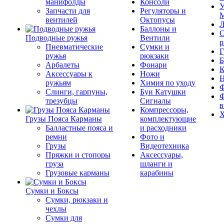
манифолды
Консоли
У
Запчасти для
Регуляторы и
М
вентилей
Октопусы
Л
Баллоны и
С
Подводные ружья
Вентили
р
Пневматические
Сумки и
Г
ружья
рюкзаки
Б
Арбалеты
Фонари
К
Аксессуары к
Ножи
ружьям
Химия по уходу
Ф
Слинги, гарпуны,
Буи Катушки
Ф
трезубцы
Сигналы
в
Компрессоры,
Х
Грузы Пояса Карманы
комплектующие
Балластные пояса и
и расходники
ремни
Фото и
Грузы
Видеотехника
Пряжки и стопоры
Аксессуары,
груза
шланги и
Грузовые карманы
карабины
Сумки и Боксы
Сумки, рюкзаки и
чехлы
Сумки для