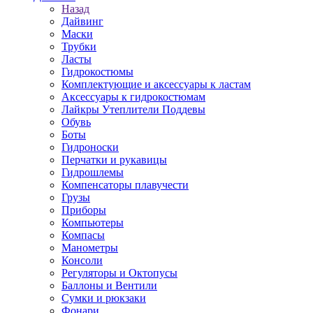
Назад
Дайвинг
Маски
Трубки
Ласты
Гидрокостюмы
Комплектующие и аксессуары к ластам
Аксессуары к гидрокостюмам
Лайкры Утеплители Поддевы
Обувь
Боты
Гидроноски
Перчатки и рукавицы
Гидрошлемы
Компенсаторы плавучести
Грузы
Приборы
Компьютеры
Компасы
Манометры
Консоли
Регуляторы и Октопусы
Баллоны и Вентили
Сумки и рюкзаки
Фонари