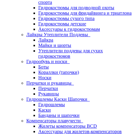
спорта
Гидрокостюмы для подводной охоты
Гидрокостюмы для фридайвинга и триатлона
Гидрокостюмы сухого типа
Гидрокостюмы детские
Аксессуары к гидрокостюмам
Лайкры Утеплители Поддевы
Лайкра
Майки и шорты
Утеплители поддевы для сухих
гидрокостюмов
Гидрообувь и носки
Боты
Кораллки (тапочки)
Носки
Перчатки и рукавицы
Перчатки
Рукавицы
Гидрошлемы Каски Шапочки
Гидрошлемы
Каски
Банданы и шапочки
Компенсаторы плавучести
Жилеты компенсаторы BCD
Аксессуары для жилетов-компенсаторов