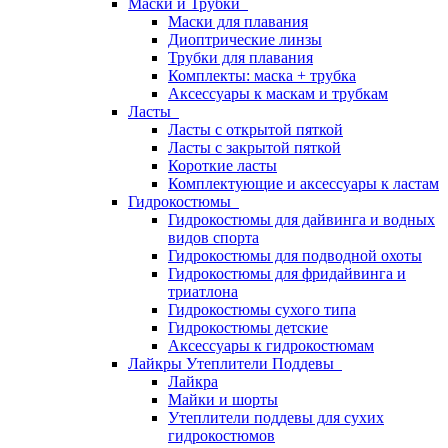
Маски и Трубки
Маски для плавания
Диоптрические линзы
Трубки для плавания
Комплекты: маска + трубка
Аксессуары к маскам и трубкам
Ласты
Ласты с открытой пяткой
Ласты с закрытой пяткой
Короткие ласты
Комплектующие и аксессуары к ластам
Гидрокостюмы
Гидрокостюмы для дайвинга и водных
видов спорта
Гидрокостюмы для подводной охоты
Гидрокостюмы для фридайвинга и
триатлона
Гидрокостюмы сухого типа
Гидрокостюмы детские
Аксессуары к гидрокостюмам
Лайкры Утеплители Поддевы
Лайкра
Майки и шорты
Утеплители поддевы для сухих
гидрокостюмов