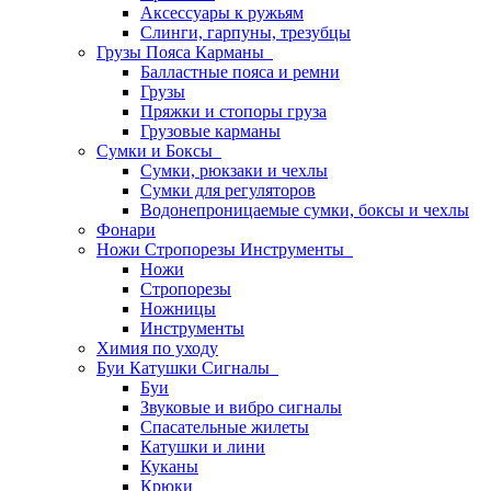
Аксессуары к ружьям
Слинги, гарпуны, трезубцы
Грузы Пояса Карманы
Балластные пояса и ремни
Грузы
Пряжки и стопоры груза
Грузовые карманы
Сумки и Боксы
Сумки, рюкзаки и чехлы
Сумки для регуляторов
Водонепроницаемые сумки, боксы и чехлы
Фонари
Ножи Стропорезы Инструменты
Ножи
Стропорезы
Ножницы
Инструменты
Химия по уходу
Буи Катушки Сигналы
Буи
Звуковые и вибро сигналы
Спасательные жилеты
Катушки и лини
Куканы
Крюки