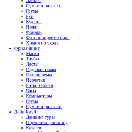
Лайкра
Сумки и рюкзаки
Грузы
Буи
Куканы
Ножи
Фонари
Фото и видеотехника
Химия по уходу
Фридайвинг
Маски
Трубки
Ласты
Гидрокостюмы
Гидрошлемы
Перчатки
Боты и носки
Часы
Компьютеры
Грузы
Сумки и рюкзаки
Дайв Клуб
Дайвинг туры
Обучению дайвингу
Каталог