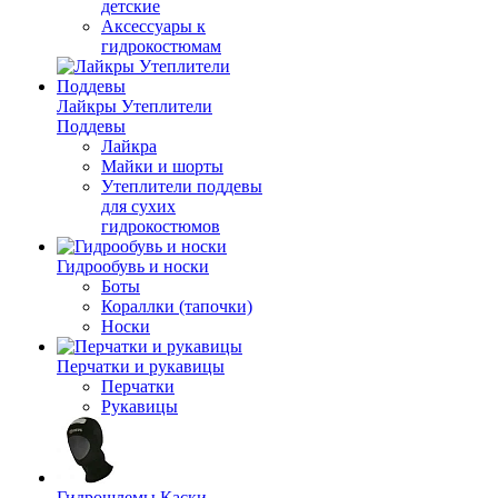
детские
Аксессуары к
гидрокостюмам
Лайкры Утеплители
Поддевы
Лайкра
Майки и шорты
Утеплители поддевы
для сухих
гидрокостюмов
Гидрообувь и носки
Боты
Кораллки (тапочки)
Носки
Перчатки и рукавицы
Перчатки
Рукавицы
Гидрошлемы Каски