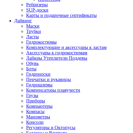
Ребризеры
SUP-доски
Карты и подарочные сертификаты
Дайвинг
Маски
Трубки
Ласты
Гидрокостюмы
Комплектующие и аксессуары к ластам
Аксессуары к гидрокостюмам
Лайкры Утеплители Поддевы
Обувь
Боты
Гидроноски
Перчатки и рукавицы
Гидрошлемы
Компенсаторы плавучести
Грузы
Приборы
Компьютеры
Компасы
Манометры
Консоли
Регуляторы и Октопусы
Баллоны и Вентили