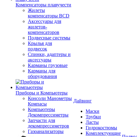
Компенсаторы плавучести
Жилеты
компенсаторы BCD
Аксессуары для
жилетов-
компенсаторов
Подвесные системы
Крылья для
подвесок
Спинки, адаптеры и
аксессуары
Карманы грузовые
Карманы для
оборудования
Приборы и Компьютеры
Консоли Манометры
Дайвинг
Компасы
Компьютеры
Маски
Декомпрессиметры
Трубки
Запчасти для
Ласты
декомпрессиметров
Гидрокостюмы
Газоанализаторы
Комплектующие
Подвод