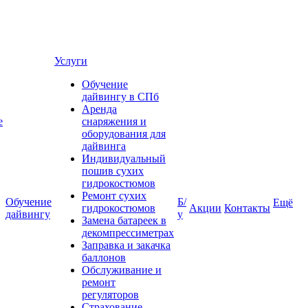
Услуги
Обучение
дайвингу в СПб
Аренда
е
снаряжения и
оборудования для
дайвинга
Индивидуальный
пошив сухих
гидрокостюмов
Ремонт сухих
Обучение
Б/
Ещё
гидрокостюмов
Акции
Контакты
дайвингу
у
Замена батареек в
декомпрессиметрах
Заправка и закачка
баллонов
Обслуживание и
ремонт
регуляторов
Страхование