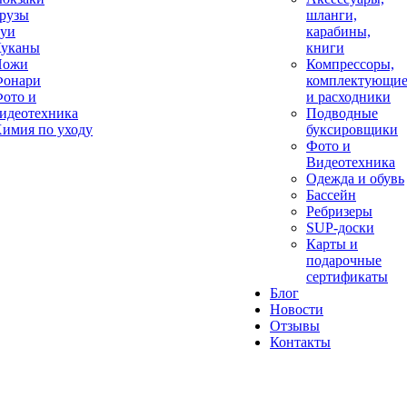
рузы
шланги,
уи
карабины,
уканы
книги
Ножи
Компрессоры,
онари
комплектующи
ото и
и расходники
идеотехника
Подводные
имия по уходу
буксировщики
Фото и
Видеотехника
Одежда и обувь
Бассейн
Ребризеры
SUP-доски
Карты и
подарочные
сертификаты
Блог
Новости
Отзывы
Контакты