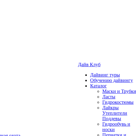
Дайв Клуб
Дайвинг туры
Обучению дайвингу
Каталог
Маски и Трубк
Ласты
Гидрокостюмы
Лайкры
Утеплители
Поддевы
Гидрообувь и
носки
Перчатки и
ная охота