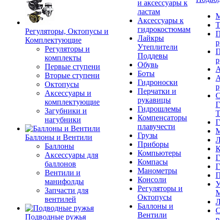
и аксессуары к
ластам
М
Аксессуары к
Т
гидрокостюмам
Регуляторы, Октопусы и
П
Лайкры
Комплектующие
р
Утеплители
Регуляторы и
П
Поддевы
комплекты
р
Обувь
Первые ступени
А
Боты
Вторые ступени
А
Гидроноски
Октопусы
р
Перчатки и
Аксессуары и
С
рукавицы
комплектующие
Г
Гидрошлемы
Загубники и
Т
Компенсаторы
нагубники
Г
плавучести
М
Грузы
Баллоны и Вентили
Л
Приборы
Баллоны
К
Компьютеры
Аксессуары для
Г
Компасы
баллонов
Г
Манометры
Вентили и
П
Консоли
манифолды
У
Регуляторы и
Запчасти для
М
Октопусы
вентилей
Л
Баллоны и
С
Вентили
Подводные ружья
р