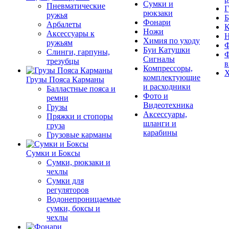
Сумки и
Пневматические
Г
рюкзаки
ружья
Б
Фонари
Арбалеты
К
Ножи
Аксессуары к
Химия по уходу
ружьям
Ф
Буи Катушки
Слинги, гарпуны,
Ф
Сигналы
трезубцы
в
Компрессоры,
Х
комплектующие
Грузы Пояса Карманы
и расходники
Балластные пояса и
Фото и
ремни
Видеотехника
Грузы
Аксессуары,
Пряжки и стопоры
шланги и
груза
карабины
Грузовые карманы
Сумки и Боксы
Сумки, рюкзаки и
чехлы
Сумки для
регуляторов
Водонепроницаемые
сумки, боксы и
чехлы