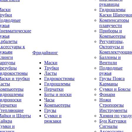
рукавицы
аски
Гидрошлемы
рубки
Каски Шапочки
одводные
Компенсаторы
ужья
плавучести
невматические
Приборы и
ужья
Компьютеры
рбалеты
Регуляторы,
ксессуары к
Октопусы и
ужьям
Комплектующи
Фридайвинг
линги
Баллоны и
арпуны
Маски
Вентили
резубцы
Трубки
Подводные
идрокостюмы
Ласты
ружья
аски и трубки
Гидрокостюмы
Грузы Пояса
асты
Гидрошлемы
Карманы
омпьютеры
Перчатки
Сумки и Боксы
идрошлемы
Боты и носки
Фонари
идроноски
Часы
Ножи
ерчатки
Компьютеры
Стропорезы
тепляющие
Грузы
Инструменты
айки и Шорты
Сумки и
Химия по уходу
айкра
рюкзаки
Буи Катушки
умки и
Сигналы
юкзаки
Аксессуары,