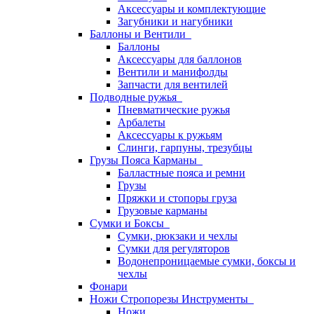
Аксессуары и комплектующие
Загубники и нагубники
Баллоны и Вентили
Баллоны
Аксессуары для баллонов
Вентили и манифолды
Запчасти для вентилей
Подводные ружья
Пневматические ружья
Арбалеты
Аксессуары к ружьям
Слинги, гарпуны, трезубцы
Грузы Пояса Карманы
Балластные пояса и ремни
Грузы
Пряжки и стопоры груза
Грузовые карманы
Сумки и Боксы
Сумки, рюкзаки и чехлы
Сумки для регуляторов
Водонепроницаемые сумки, боксы и
чехлы
Фонари
Ножи Стропорезы Инструменты
Ножи