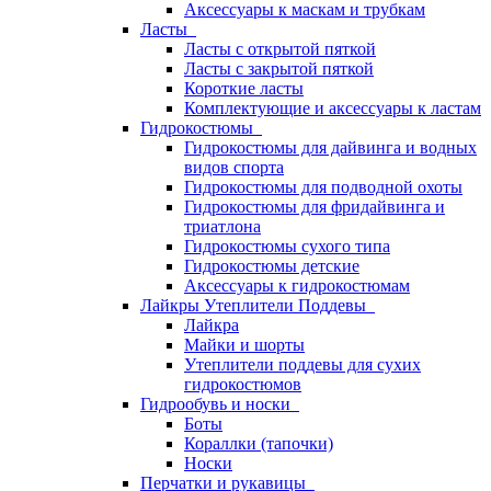
Аксессуары к маскам и трубкам
Ласты
Ласты с открытой пяткой
Ласты с закрытой пяткой
Короткие ласты
Комплектующие и аксессуары к ластам
Гидрокостюмы
Гидрокостюмы для дайвинга и водных
видов спорта
Гидрокостюмы для подводной охоты
Гидрокостюмы для фридайвинга и
триатлона
Гидрокостюмы сухого типа
Гидрокостюмы детские
Аксессуары к гидрокостюмам
Лайкры Утеплители Поддевы
Лайкра
Майки и шорты
Утеплители поддевы для сухих
гидрокостюмов
Гидрообувь и носки
Боты
Кораллки (тапочки)
Носки
Перчатки и рукавицы