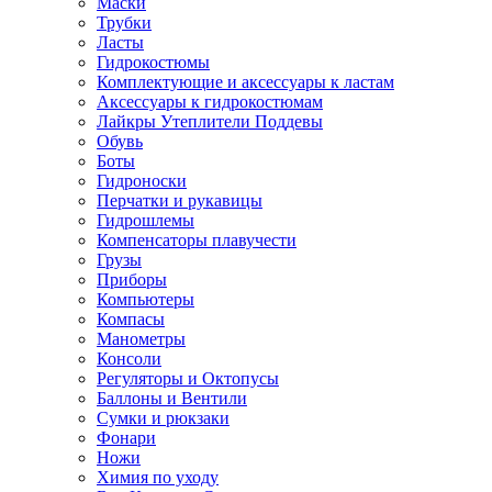
Маски
Трубки
Ласты
Гидрокостюмы
Комплектующие и аксессуары к ластам
Аксессуары к гидрокостюмам
Лайкры Утеплители Поддевы
Обувь
Боты
Гидроноски
Перчатки и рукавицы
Гидрошлемы
Компенсаторы плавучести
Грузы
Приборы
Компьютеры
Компасы
Манометры
Консоли
Регуляторы и Октопусы
Баллоны и Вентили
Сумки и рюкзаки
Фонари
Ножи
Химия по уходу