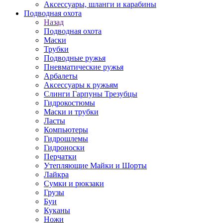
Аксессуары, шланги и карабины
Подводная охота
Назад
Подводная охота
Маски
Трубки
Подводные ружья
Пневматические ружья
Арбалеты
Аксессуары к ружьям
Слинги Гарпуны Трезубцы
Гидрокостюмы
Маски и трубки
Ласты
Компьютеры
Гидрошлемы
Гидроноски
Перчатки
Утепляющие Майки и Шорты
Лайкра
Сумки и рюкзаки
Грузы
Буи
Куканы
Ножи