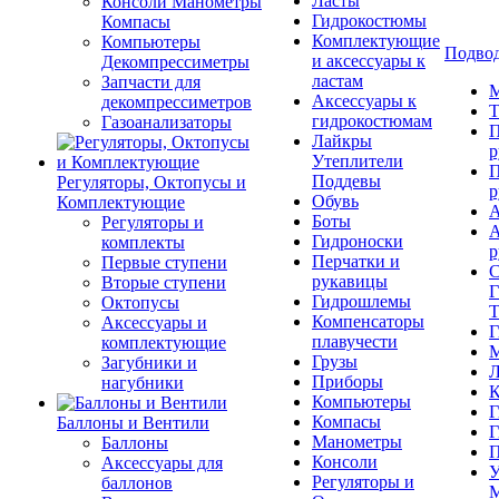
Ласты
Консоли Манометры
Гидрокостюмы
Компасы
Комплектующие
Компьютеры
Подвод
и аксессуары к
Декомпрессиметры
ластам
Запчасти для
М
Аксессуары к
декомпрессиметров
Т
гидрокостюмам
Газоанализаторы
П
Лайкры
р
Утеплители
П
Поддевы
Регуляторы, Октопусы и
р
Обувь
Комплектующие
А
Боты
Регуляторы и
А
Гидроноски
комплекты
р
Перчатки и
Первые ступени
С
рукавицы
Вторые ступени
Г
Гидрошлемы
Октопусы
Т
Компенсаторы
Аксессуары и
Г
плавучести
комплектующие
М
Грузы
Загубники и
Л
Приборы
нагубники
К
Компьютеры
Г
Компасы
Баллоны и Вентили
Г
Манометры
Баллоны
П
Консоли
Аксессуары для
У
Регуляторы и
баллонов
М