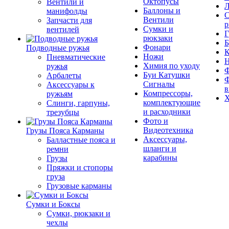
Октопусы
Вентили и
Л
Баллоны и
манифолды
С
Вентили
Запчасти для
р
Сумки и
вентилей
Г
рюкзаки
Б
Фонари
Подводные ружья
К
Ножи
Пневматические
Химия по уходу
ружья
Ф
Буи Катушки
Арбалеты
Ф
Сигналы
Аксессуары к
в
Компрессоры,
ружьям
Х
комплектующие
Слинги, гарпуны,
и расходники
трезубцы
Фото и
Видеотехника
Грузы Пояса Карманы
Аксессуары,
Балластные пояса и
шланги и
ремни
карабины
Грузы
Пряжки и стопоры
груза
Грузовые карманы
Сумки и Боксы
Сумки, рюкзаки и
чехлы