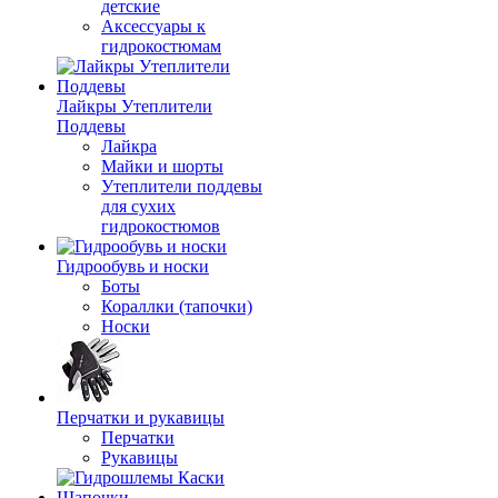
детские
Аксессуары к
гидрокостюмам
Лайкры Утеплители
Поддевы
Лайкра
Майки и шорты
Утеплители поддевы
для сухих
гидрокостюмов
Гидрообувь и носки
Боты
Кораллки (тапочки)
Носки
Перчатки и рукавицы
Перчатки
Рукавицы