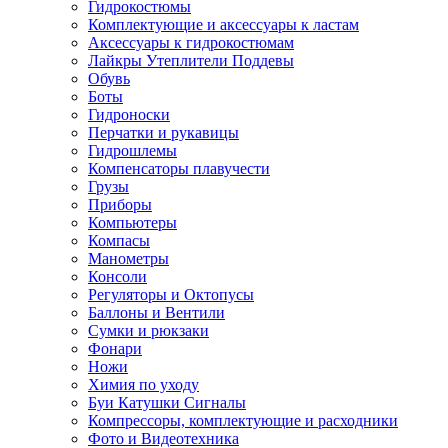
Гидрокостюмы
Комплектующие и аксессуары к ластам
Аксессуары к гидрокостюмам
Лайкры Утеплители Поддевы
Обувь
Боты
Гидроноски
Перчатки и рукавицы
Гидрошлемы
Компенсаторы плавучести
Грузы
Приборы
Компьютеры
Компасы
Манометры
Консоли
Регуляторы и Октопусы
Баллоны и Вентили
Сумки и рюкзаки
Фонари
Ножи
Химия по уходу
Буи Катушки Сигналы
Компрессоры, комплектующие и расходники
Фото и Видеотехника