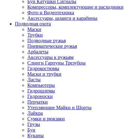
Буи Катушки Сигналы
Компрессоры, комплектующие и расходники
Фото и Видеотехника
Аксессуары, шланги и карабины
Подводная охота
Маски
Трубки
Подводные ружья
Пневматические ружья
Арбалеты
Аксессуары к ружьям
Слинги Гарпуны Трезубцы
Гидрокостюмы
Маски и трубки
Ласты
Компьютеры
Гидрошлемы
Гидроноски
Перчатки
Утепляющие Майки и Шорты
Лайкра
Сумки и рюкзаки
Грузы
Буи
Куканы