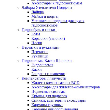
Аксессуары к гидрокостюмам
Лайкры Утеплители Поддевы
Лайкра
Майки и шорты
Утеплители поддевы для сухих
гидрокостюмов
Гидрообувь и носки
Боты
Кораллки (тапочки)
Носки
Перчатки и рукавицы
Перчатки
Рукавицы
Гидрошлемы Каски Шапочки
Гидрошлемы
Каски
Банданы и шапочки
Компенсаторы плавучести
Жилеты компенсаторы BCD
Аксессуары для жилетов-компенсаторов
Подвесные системы
Крылья для подвесок
Спинки, адаптеры и аксессуары
Карманы грузовые
Карманы для оборудования