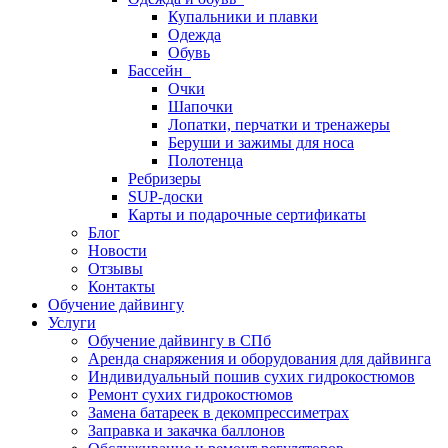
Купальники и плавки
Одежда
Обувь
Бассейн
Очки
Шапочки
Лопатки, перчатки и тренажеры
Беруши и зажимы для носа
Полотенца
Ребризеры
SUP-доски
Карты и подарочные сертификаты
Блог
Новости
Отзывы
Контакты
Обучение дайвингу
Услуги
Обучение дайвингу в СПб
Аренда снаряжения и оборудования для дайвинга
Индивидуальный пошив сухих гидрокостюмов
Ремонт сухих гидрокостюмов
Замена батареек в декомпрессиметрах
Заправка и закачка баллонов