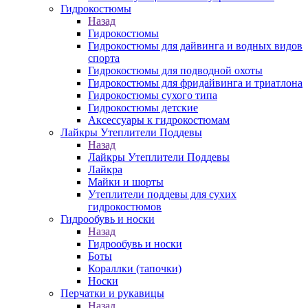
Гидрокостюмы
Назад
Гидрокостюмы
Гидрокостюмы для дайвинга и водных видов
спорта
Гидрокостюмы для подводной охоты
Гидрокостюмы для фридайвинга и триатлона
Гидрокостюмы сухого типа
Гидрокостюмы детские
Аксессуары к гидрокостюмам
Лайкры Утеплители Поддевы
Назад
Лайкры Утеплители Поддевы
Лайкра
Майки и шорты
Утеплители поддевы для сухих
гидрокостюмов
Гидрообувь и носки
Назад
Гидрообувь и носки
Боты
Кораллки (тапочки)
Носки
Перчатки и рукавицы
Назад