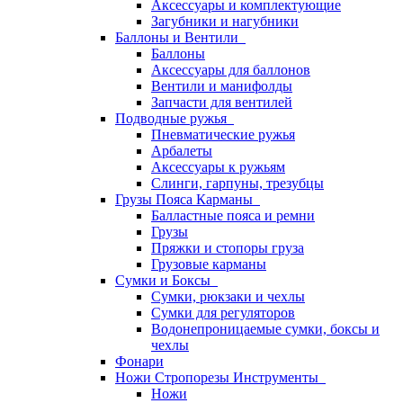
Аксессуары и комплектующие
Загубники и нагубники
Баллоны и Вентили
Баллоны
Аксессуары для баллонов
Вентили и манифолды
Запчасти для вентилей
Подводные ружья
Пневматические ружья
Арбалеты
Аксессуары к ружьям
Слинги, гарпуны, трезубцы
Грузы Пояса Карманы
Балластные пояса и ремни
Грузы
Пряжки и стопоры груза
Грузовые карманы
Сумки и Боксы
Сумки, рюкзаки и чехлы
Сумки для регуляторов
Водонепроницаемые сумки, боксы и
чехлы
Фонари
Ножи Стропорезы Инструменты
Ножи