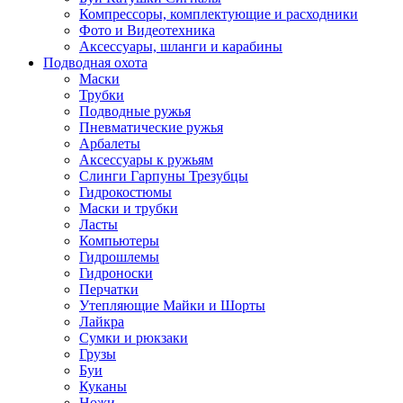
Компрессоры, комплектующие и расходники
Фото и Видеотехника
Аксессуары, шланги и карабины
Подводная охота
Маски
Трубки
Подводные ружья
Пневматические ружья
Арбалеты
Аксессуары к ружьям
Слинги Гарпуны Трезубцы
Гидрокостюмы
Маски и трубки
Ласты
Компьютеры
Гидрошлемы
Гидроноски
Перчатки
Утепляющие Майки и Шорты
Лайкра
Сумки и рюкзаки
Грузы
Буи
Куканы
Ножи