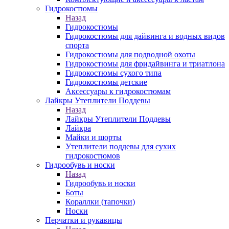
Гидрокостюмы
Назад
Гидрокостюмы
Гидрокостюмы для дайвинга и водных видов
спорта
Гидрокостюмы для подводной охоты
Гидрокостюмы для фридайвинга и триатлона
Гидрокостюмы сухого типа
Гидрокостюмы детские
Аксессуары к гидрокостюмам
Лайкры Утеплители Поддевы
Назад
Лайкры Утеплители Поддевы
Лайкра
Майки и шорты
Утеплители поддевы для сухих
гидрокостюмов
Гидрообувь и носки
Назад
Гидрообувь и носки
Боты
Кораллки (тапочки)
Носки
Перчатки и рукавицы