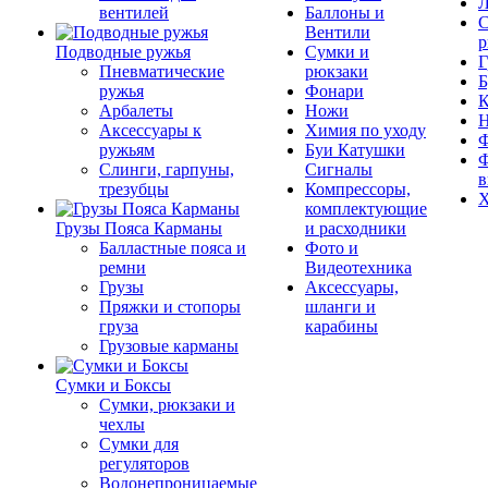
Л
вентилей
Баллоны и
С
Вентили
р
Подводные ружья
Сумки и
Г
Пневматические
рюкзаки
Б
ружья
Фонари
К
Арбалеты
Ножи
Аксессуары к
Химия по уходу
Ф
ружьям
Буи Катушки
Ф
Слинги, гарпуны,
Сигналы
в
трезубцы
Компрессоры,
Х
комплектующие
Грузы Пояса Карманы
и расходники
Балластные пояса и
Фото и
ремни
Видеотехника
Грузы
Аксессуары,
Пряжки и стопоры
шланги и
груза
карабины
Грузовые карманы
Сумки и Боксы
Сумки, рюкзаки и
чехлы
Сумки для
регуляторов
Водонепроницаемые