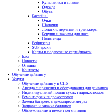
Купальники и плавки
Одежда
Обувь
Бассейн
Очки
Шапочки
Лопатки, перчатки и тренажеры
Беруши и зажимы для носа
Полотенца
Ребризеры
SUP-доски
Карты и подарочные сертификаты
Блог
Новости
Отзывы
Контакты
Обучение дайвингу
Услуги
Обучение дайвингу в СПб
Аренда снаряжения и оборудования для дайвинга
Индивидуальный пошив сухих гидрокостюмов
Ремонт сухих гидрокостюмов
Замена батареек в декомпрессиметрах
Заправка и закачка баллонов
Обслуживание и ремонт регуляторов