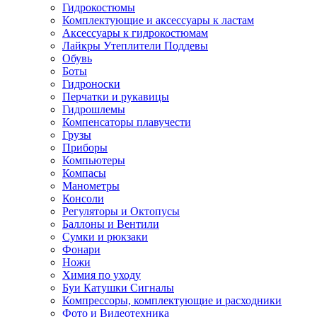
Гидрокостюмы
Комплектующие и аксессуары к ластам
Аксессуары к гидрокостюмам
Лайкры Утеплители Поддевы
Обувь
Боты
Гидроноски
Перчатки и рукавицы
Гидрошлемы
Компенсаторы плавучести
Грузы
Приборы
Компьютеры
Компасы
Манометры
Консоли
Регуляторы и Октопусы
Баллоны и Вентили
Сумки и рюкзаки
Фонари
Ножи
Химия по уходу
Буи Катушки Сигналы
Компрессоры, комплектующие и расходники
Фото и Видеотехника