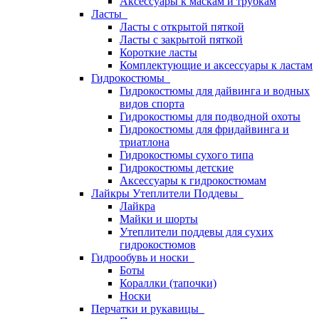
Аксессуары к маскам и трубкам
Ласты
Ласты с открытой пяткой
Ласты с закрытой пяткой
Короткие ласты
Комплектующие и аксессуары к ластам
Гидрокостюмы
Гидрокостюмы для дайвинга и водных
видов спорта
Гидрокостюмы для подводной охоты
Гидрокостюмы для фридайвинга и
триатлона
Гидрокостюмы сухого типа
Гидрокостюмы детские
Аксессуары к гидрокостюмам
Лайкры Утеплители Поддевы
Лайкра
Майки и шорты
Утеплители поддевы для сухих
гидрокостюмов
Гидрообувь и носки
Боты
Кораллки (тапочки)
Носки
Перчатки и рукавицы