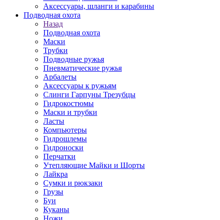
Аксессуары, шланги и карабины
Подводная охота
Назад
Подводная охота
Маски
Трубки
Подводные ружья
Пневматические ружья
Арбалеты
Аксессуары к ружьям
Слинги Гарпуны Трезубцы
Гидрокостюмы
Маски и трубки
Ласты
Компьютеры
Гидрошлемы
Гидроноски
Перчатки
Утепляющие Майки и Шорты
Лайкра
Сумки и рюкзаки
Грузы
Буи
Куканы
Ножи