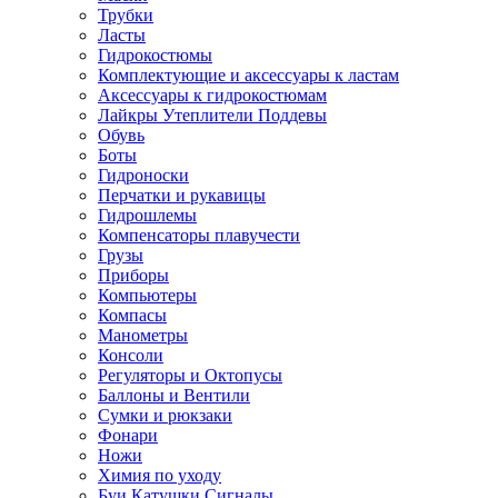
Трубки
Ласты
Гидрокостюмы
Комплектующие и аксессуары к ластам
Аксессуары к гидрокостюмам
Лайкры Утеплители Поддевы
Обувь
Боты
Гидроноски
Перчатки и рукавицы
Гидрошлемы
Компенсаторы плавучести
Грузы
Приборы
Компьютеры
Компасы
Манометры
Консоли
Регуляторы и Октопусы
Баллоны и Вентили
Сумки и рюкзаки
Фонари
Ножи
Химия по уходу
Буи Катушки Сигналы