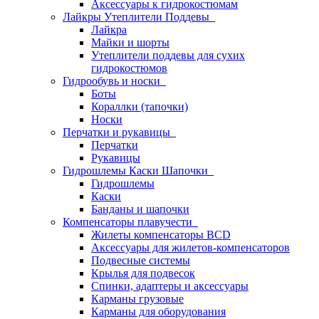
Аксессуары к гидрокостюмам
Лайкры Утеплители Поддевы
Лайкра
Майки и шорты
Утеплители поддевы для сухих
гидрокостюмов
Гидрообувь и носки
Боты
Кораллки (тапочки)
Носки
Перчатки и рукавицы
Перчатки
Рукавицы
Гидрошлемы Каски Шапочки
Гидрошлемы
Каски
Банданы и шапочки
Компенсаторы плавучести
Жилеты компенсаторы BCD
Аксессуары для жилетов-компенсаторов
Подвесные системы
Крылья для подвесок
Спинки, адаптеры и аксессуары
Карманы грузовые
Карманы для оборудования