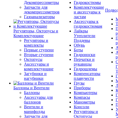
Декомпрессиметры
Гидрокостюмы
Запчасти для
Комплектующие
Подвод
декомпрессиметров
и аксессуары к
Газоанализаторы
ластам
М
Аксессуары к
Т
гидрокостюмам
П
Регуляторы, Октопусы и
Лайкры
р
Комплектующие
Утеплители
П
Регуляторы и
Поддевы
р
комплекты
Обувь
А
Первые ступени
Боты
А
Вторые ступени
Гидроноски
р
Октопусы
Перчатки и
С
Аксессуары и
рукавицы
Г
комплектующие
Гидрошлемы
Т
Загубники и
Компенсаторы
Г
нагубники
плавучести
М
Грузы
Л
Баллоны и Вентили
Приборы
К
Баллоны
Компьютеры
Г
Аксессуары для
Компасы
Г
баллонов
Манометры
П
Вентили и
Консоли
У
манифолды
Регуляторы и
М
Запчасти для
Октопусы