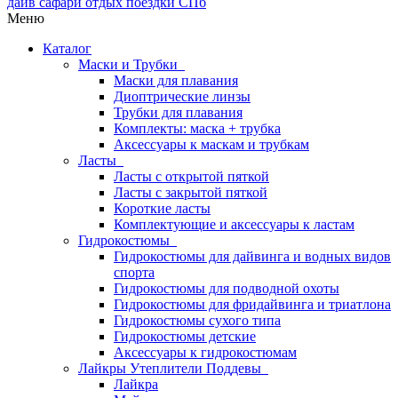
Меню
Каталог
Маски и Трубки
Маски для плавания
Диоптрические линзы
Трубки для плавания
Комплекты: маска + трубка
Аксессуары к маскам и трубкам
Ласты
Ласты с открытой пяткой
Ласты с закрытой пяткой
Короткие ласты
Комплектующие и аксессуары к ластам
Гидрокостюмы
Гидрокостюмы для дайвинга и водных видов
спорта
Гидрокостюмы для подводной охоты
Гидрокостюмы для фридайвинга и триатлона
Гидрокостюмы сухого типа
Гидрокостюмы детские
Аксессуары к гидрокостюмам
Лайкры Утеплители Поддевы
Лайкра