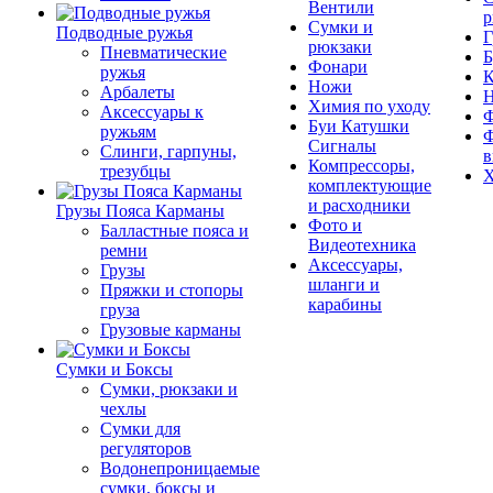
Вентили
р
Сумки и
Подводные ружья
Г
рюкзаки
Пневматические
Б
Фонари
ружья
К
Ножи
Арбалеты
Химия по уходу
Аксессуары к
Ф
Буи Катушки
ружьям
Ф
Сигналы
Слинги, гарпуны,
в
Компрессоры,
трезубцы
Х
комплектующие
и расходники
Грузы Пояса Карманы
Фото и
Балластные пояса и
Видеотехника
ремни
Аксессуары,
Грузы
шланги и
Пряжки и стопоры
карабины
груза
Грузовые карманы
Сумки и Боксы
Сумки, рюкзаки и
чехлы
Сумки для
регуляторов
Водонепроницаемые
сумки, боксы и