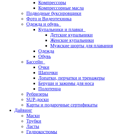
Компрессоры
Компрессорные масла
Подводные буксировщики
Фото и Видеотехника
Одежда и обувь
Купальники и плавки
Детские купальники
Женские купальники
Мужские шорты для плавания
Одежда
Обувь
Бассейн
Очки
Шапочки
Лопатки, перчатки и тренажеры
Беруши и зажимы для носа
Полотенца
Ребризеры
SUP-доски
Карты и подарочные сертификаты
Дайвинг
Маски
Трубки
Ласты
Гидрокостюмы