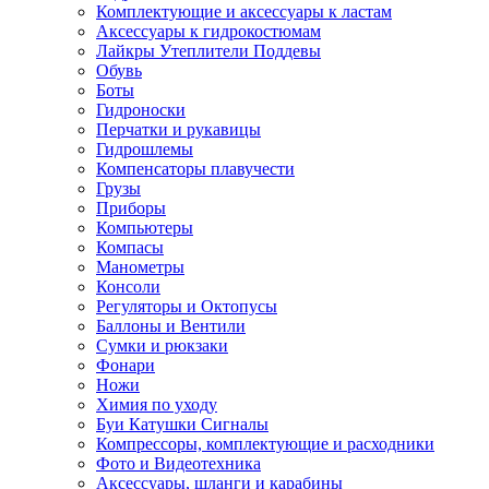
Комплектующие и аксессуары к ластам
Аксессуары к гидрокостюмам
Лайкры Утеплители Поддевы
Обувь
Боты
Гидроноски
Перчатки и рукавицы
Гидрошлемы
Компенсаторы плавучести
Грузы
Приборы
Компьютеры
Компасы
Манометры
Консоли
Регуляторы и Октопусы
Баллоны и Вентили
Сумки и рюкзаки
Фонари
Ножи
Химия по уходу
Буи Катушки Сигналы
Компрессоры, комплектующие и расходники
Фото и Видеотехника
Аксессуары, шланги и карабины