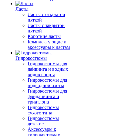
Ласты
Ласты с открытой
пяткой
Ласты с закрытой
пяткой
Короткие ласты
Комплектующие и
аксессуары к ластам
Гидрокостюмы
Гидрокостюмы для
дайвинга и водных
видов спорта
Гидрокостюмы для
подводной охоты
Гидрокостюмы для
фридайвинга и
триатлона
Гидрокостюмы
сухого типа
Гидрокостюмы
детские
Аксессуары к
гидрокостюмам