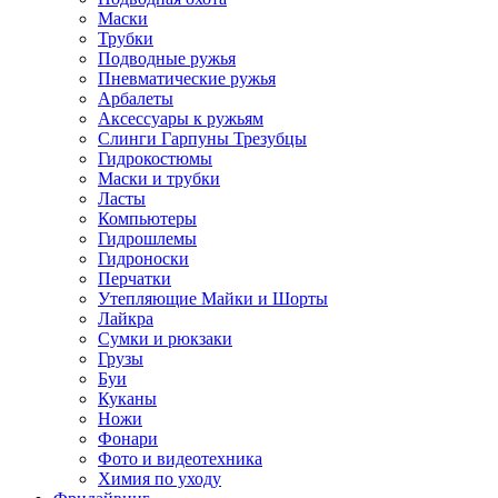
Маски
Трубки
Подводные ружья
Пневматические ружья
Арбалеты
Аксессуары к ружьям
Слинги Гарпуны Трезубцы
Гидрокостюмы
Маски и трубки
Ласты
Компьютеры
Гидрошлемы
Гидроноски
Перчатки
Утепляющие Майки и Шорты
Лайкра
Сумки и рюкзаки
Грузы
Буи
Куканы
Ножи
Фонари
Фото и видеотехника
Химия по уходу