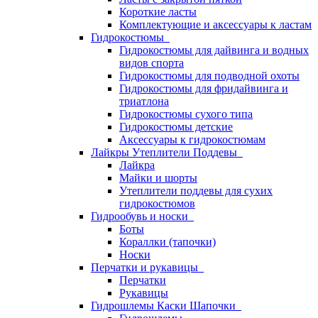
Короткие ласты
Комплектующие и аксессуары к ластам
Гидрокостюмы
Гидрокостюмы для дайвинга и водных
видов спорта
Гидрокостюмы для подводной охоты
Гидрокостюмы для фридайвинга и
триатлона
Гидрокостюмы сухого типа
Гидрокостюмы детские
Аксессуары к гидрокостюмам
Лайкры Утеплители Поддевы
Лайкра
Майки и шорты
Утеплители поддевы для сухих
гидрокостюмов
Гидрообувь и носки
Боты
Кораллки (тапочки)
Носки
Перчатки и рукавицы
Перчатки
Рукавицы
Гидрошлемы Каски Шапочки