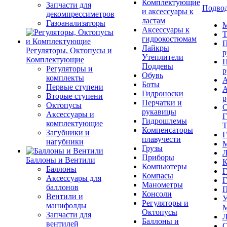
Комплектующие
Запчасти для
Подвод
и аксессуары к
декомпрессиметров
ластам
Газоанализаторы
М
Аксессуары к
Т
гидрокостюмам
П
Лайкры
Регуляторы, Октопусы и
р
Утеплители
Комплектующие
П
Поддевы
Регуляторы и
р
Обувь
комплекты
А
Боты
Первые ступени
А
Гидроноски
Вторые ступени
р
Перчатки и
Октопусы
С
рукавицы
Аксессуары и
Г
Гидрошлемы
комплектующие
Т
Компенсаторы
Загубники и
Г
плавучести
нагубники
М
Грузы
Л
Приборы
Баллоны и Вентили
К
Компьютеры
Баллоны
Г
Компасы
Аксессуары для
Г
Манометры
баллонов
П
Консоли
Вентили и
У
Регуляторы и
манифолды
М
Октопусы
Запчасти для
Л
Баллоны и
вентилей
С