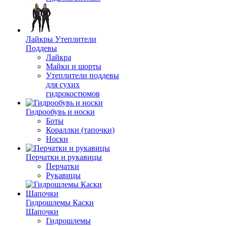
Лайкры Утеплители
Поддевы
Лайкра
Майки и шорты
Утеплители поддевы
для сухих
гидрокостюмов
Гидрообувь и носки
Боты
Кораллки (тапочки)
Носки
Перчатки и рукавицы
Перчатки
Рукавицы
Гидрошлемы Каски
Шапочки
Гидрошлемы