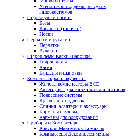
Майки и шорты
Утеплители поддевы для сухих
гидрокостюмов
Гидрообувь и носки
Боты
Кораллки (тапочки)
Носки
Перчатки и рукавицы
Перчатки
Рукавицы
Гидрошлемы Каски Шапочки
Гидрошлемы
Каски
Банданы и шапочки
Компенсаторы плавучести
Жилеты компенсаторы BCD
Аксессуары для жилетов-компенсаторов
Подвесные системы
Крылья для подвесок
Спинки, адаптеры и аксессуары
Карманы грузовые
Карманы для оборудования
Приборы и Компьютеры
Консоли Манометры Компасы
Компьютеры Декомпрессиметры