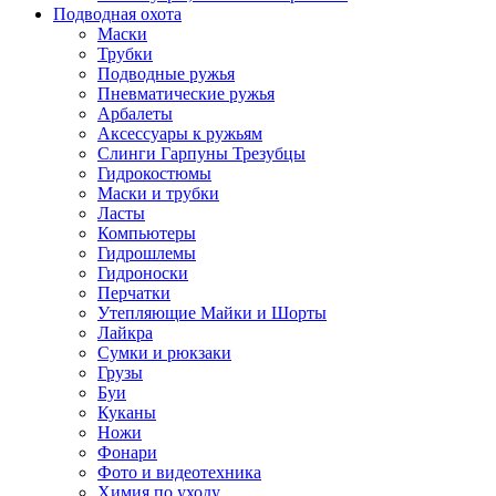
Подводная охота
Маски
Трубки
Подводные ружья
Пневматические ружья
Арбалеты
Аксессуары к ружьям
Слинги Гарпуны Трезубцы
Гидрокостюмы
Маски и трубки
Ласты
Компьютеры
Гидрошлемы
Гидроноски
Перчатки
Утепляющие Майки и Шорты
Лайкра
Сумки и рюкзаки
Грузы
Буи
Куканы
Ножи
Фонари
Фото и видеотехника
Химия по уходу