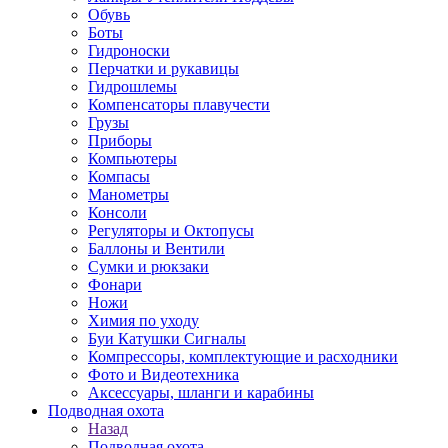
Обувь
Боты
Гидроноски
Перчатки и рукавицы
Гидрошлемы
Компенсаторы плавучести
Грузы
Приборы
Компьютеры
Компасы
Манометры
Консоли
Регуляторы и Октопусы
Баллоны и Вентили
Сумки и рюкзаки
Фонари
Ножи
Химия по уходу
Буи Катушки Сигналы
Компрессоры, комплектующие и расходники
Фото и Видеотехника
Аксессуары, шланги и карабины
Подводная охота
Назад
Подводная охота