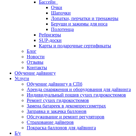
Бассейн
Очки
Шапочки
Лопатки, перчатки и тренажеры
Беруши и зажимы для носа
Полотенца
Ребризеры
SUP-доски
Карты и подарочные сертификаты
Блог
Новости
Отзывы
Контакты
Обучение дайвингу
Услуги
Обучение дайвингу в СПб
Аренда снаряжения и оборудования для дайвинга
Индивидуальный пошив сухих гидрокостюмов
Ремонт сухих гидрокостюмов
Замена батареек в декомпрессиметрах
Заправка и закачка баллонов
Обслуживание и ремонт регуляторов
Страхование дайверов
Покраска баллонов для дайвинга
Б/у