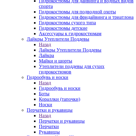
Гидрокостюмы для дайвинга и водных видов
спорта
Гидрокостюмы для подводной охоты
Гидрокостюмы для фридайвинга и триатлона
Гидрокостюмы сухого типа
Гидрокостюмы детские
Аксессуары к гидрокостюмам
Лайкры Утеплители Поддевы
Назад
Лайкры Утеплители Поддевы
Лайкра
Майки и шорты
Утеплители поддевы для сухих
гидрокостюмов
Гидрообувь и носки
Назад
Гидрообувь и носки
Боты
Кораллки (тапочки)
Носки
Перчатки и рукавицы
Назад
Перчатки и рукавицы
Перчатки
Рукавицы