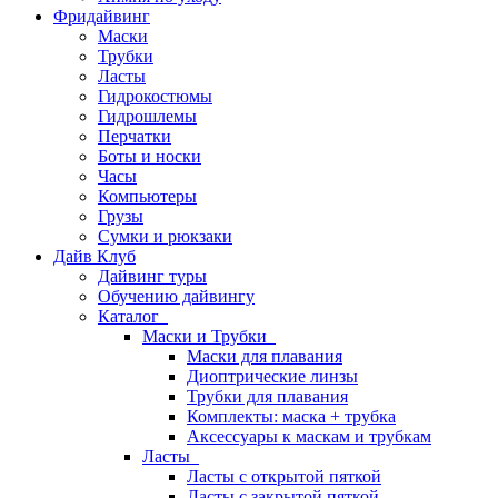
Фридайвинг
Маски
Трубки
Ласты
Гидрокостюмы
Гидрошлемы
Перчатки
Боты и носки
Часы
Компьютеры
Грузы
Сумки и рюкзаки
Дайв Клуб
Дайвинг туры
Обучению дайвингу
Каталог
Маски и Трубки
Маски для плавания
Диоптрические линзы
Трубки для плавания
Комплекты: маска + трубка
Аксессуары к маскам и трубкам
Ласты
Ласты с открытой пяткой
Ласты с закрытой пяткой