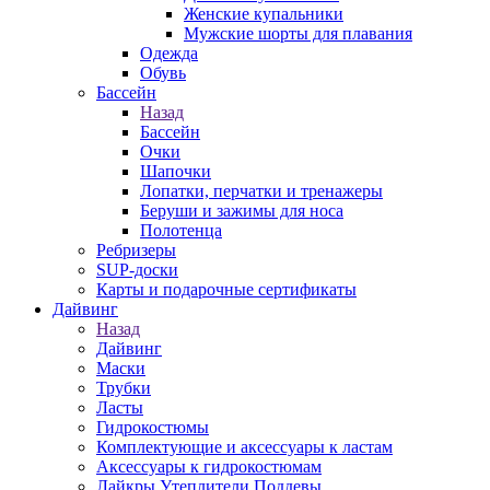
Женские купальники
Мужские шорты для плавания
Одежда
Обувь
Бассейн
Назад
Бассейн
Очки
Шапочки
Лопатки, перчатки и тренажеры
Беруши и зажимы для носа
Полотенца
Ребризеры
SUP-доски
Карты и подарочные сертификаты
Дайвинг
Назад
Дайвинг
Маски
Трубки
Ласты
Гидрокостюмы
Комплектующие и аксессуары к ластам
Аксессуары к гидрокостюмам
Лайкры Утеплители Поддевы