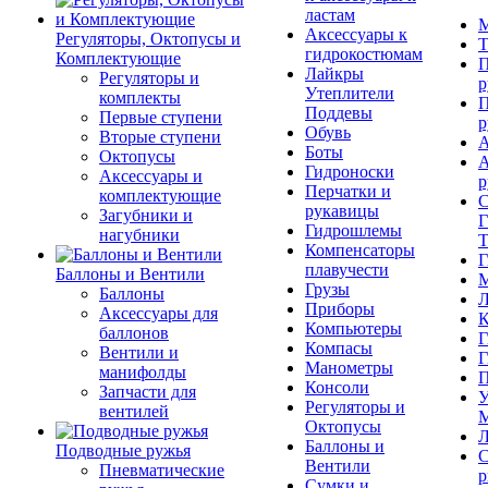
ластам
М
Аксессуары к
Регуляторы, Октопусы и
Т
гидрокостюмам
Комплектующие
П
Лайкры
Регуляторы и
р
Утеплители
комплекты
П
Поддевы
Первые ступени
р
Обувь
Вторые ступени
А
Боты
Октопусы
А
Гидроноски
Аксессуары и
р
Перчатки и
комплектующие
С
рукавицы
Загубники и
Г
Гидрошлемы
нагубники
Т
Компенсаторы
Г
плавучести
Баллоны и Вентили
М
Грузы
Баллоны
Л
Приборы
Аксессуары для
К
Компьютеры
баллонов
Г
Компасы
Вентили и
Г
Манометры
манифолды
П
Консоли
Запчасти для
У
Регуляторы и
вентилей
М
Октопусы
Л
Баллоны и
Подводные ружья
С
Вентили
Пневматические
р
Сумки и