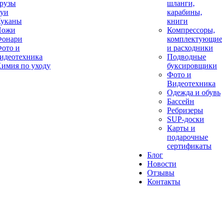
рузы
шланги,
уи
карабины,
уканы
книги
Ножи
Компрессоры,
онари
комплектующи
ото и
и расходники
идеотехника
Подводные
имия по уходу
буксировщики
Фото и
Видеотехника
Одежда и обувь
Бассейн
Ребризеры
SUP-доски
Карты и
подарочные
сертификаты
Блог
Новости
Отзывы
Контакты