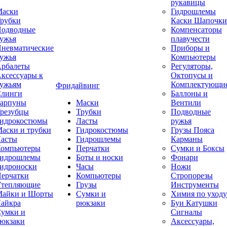
рукавицы
аски
Гидрошлемы
рубки
Каски Шапочки
одводные
Компенсаторы
ужья
плавучести
невматические
Приборы и
ужья
Компьютеры
рбалеты
Регуляторы,
ксессуары к
Октопусы и
ужьям
Комплектующи
Фридайвинг
линги
Баллоны и
арпуны
Маски
Вентили
резубцы
Трубки
Подводные
идрокостюмы
Ласты
ружья
аски и трубки
Гидрокостюмы
Грузы Пояса
асты
Гидрошлемы
Карманы
омпьютеры
Перчатки
Сумки и Боксы
идрошлемы
Боты и носки
Фонари
идроноски
Часы
Ножи
ерчатки
Компьютеры
Стропорезы
тепляющие
Грузы
Инструменты
айки и Шорты
Сумки и
Химия по уходу
айкра
рюкзаки
Буи Катушки
умки и
Сигналы
юкзаки
Аксессуары,