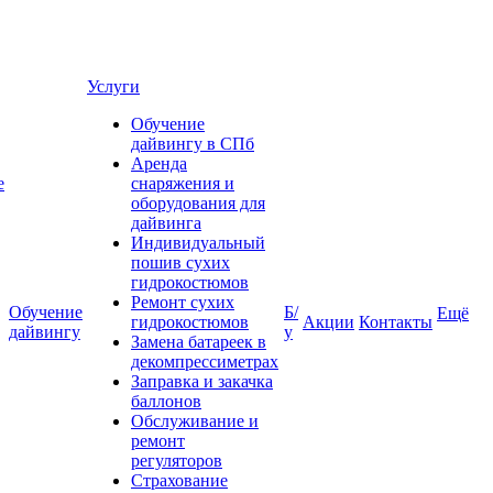
Услуги
Обучение
дайвингу в СПб
Аренда
е
снаряжения и
оборудования для
дайвинга
Индивидуальный
пошив сухих
гидрокостюмов
Ремонт сухих
Обучение
Б/
Ещё
гидрокостюмов
Акции
Контакты
дайвингу
у
Замена батареек в
декомпрессиметрах
Заправка и закачка
баллонов
Обслуживание и
ремонт
регуляторов
Страхование