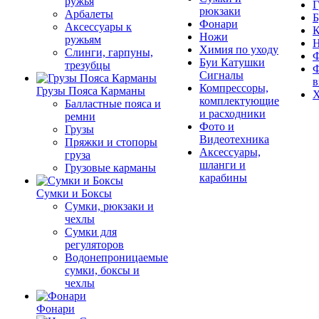
ружья
Г
рюкзаки
Арбалеты
Б
Фонари
Аксессуары к
К
Ножи
ружьям
Химия по уходу
Слинги, гарпуны,
Ф
Буи Катушки
трезубцы
Ф
Сигналы
в
Компрессоры,
Грузы Пояса Карманы
Х
комплектующие
Балластные пояса и
и расходники
ремни
Фото и
Грузы
Видеотехника
Пряжки и стопоры
Аксессуары,
груза
шланги и
Грузовые карманы
карабины
Сумки и Боксы
Сумки, рюкзаки и
чехлы
Сумки для
регуляторов
Водонепроницаемые
сумки, боксы и
чехлы
Фонари