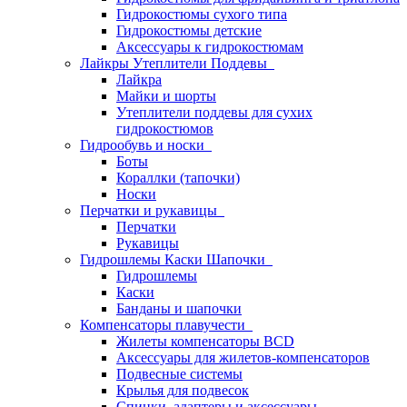
Гидрокостюмы сухого типа
Гидрокостюмы детские
Аксессуары к гидрокостюмам
Лайкры Утеплители Поддевы
Лайкра
Майки и шорты
Утеплители поддевы для сухих
гидрокостюмов
Гидрообувь и носки
Боты
Кораллки (тапочки)
Носки
Перчатки и рукавицы
Перчатки
Рукавицы
Гидрошлемы Каски Шапочки
Гидрошлемы
Каски
Банданы и шапочки
Компенсаторы плавучести
Жилеты компенсаторы BCD
Аксессуары для жилетов-компенсаторов
Подвесные системы
Крылья для подвесок
Спинки, адаптеры и аксессуары