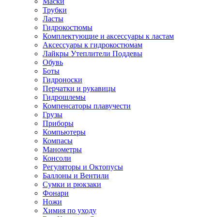
Маски
Трубки
Ласты
Гидрокостюмы
Комплектующие и аксессуары к ластам
Аксессуары к гидрокостюмам
Лайкры Утеплители Поддевы
Обувь
Боты
Гидроноски
Перчатки и рукавицы
Гидрошлемы
Компенсаторы плавучести
Грузы
Приборы
Компьютеры
Компасы
Манометры
Консоли
Регуляторы и Октопусы
Баллоны и Вентили
Сумки и рюкзаки
Фонари
Ножи
Химия по уходу