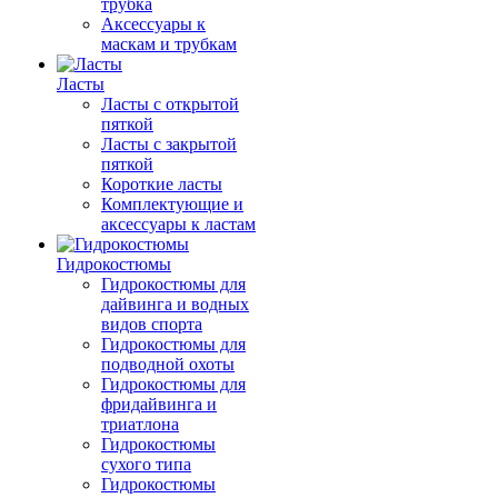
трубка
Аксессуары к
маскам и трубкам
Ласты
Ласты с открытой
пяткой
Ласты с закрытой
пяткой
Короткие ласты
Комплектующие и
аксессуары к ластам
Гидрокостюмы
Гидрокостюмы для
дайвинга и водных
видов спорта
Гидрокостюмы для
подводной охоты
Гидрокостюмы для
фридайвинга и
триатлона
Гидрокостюмы
сухого типа
Гидрокостюмы