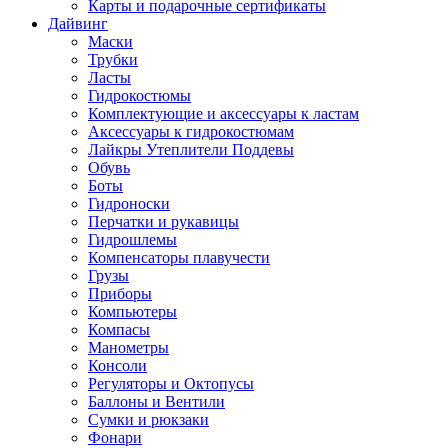
Карты и подарочные сертификаты
Дайвинг
Маски
Трубки
Ласты
Гидрокостюмы
Комплектующие и аксессуары к ластам
Аксессуары к гидрокостюмам
Лайкры Утеплители Поддевы
Обувь
Боты
Гидроноски
Перчатки и рукавицы
Гидрошлемы
Компенсаторы плавучести
Грузы
Приборы
Компьютеры
Компасы
Манометры
Консоли
Регуляторы и Октопусы
Баллоны и Вентили
Сумки и рюкзаки
Фонари