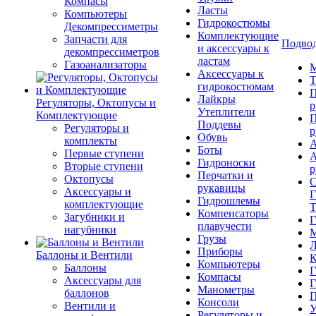
Компасы
Ласты
Компьютеры
Гидрокостюмы
Декомпрессиметры
Комплектующие
Запчасти для
Подвод
и аксессуары к
декомпрессиметров
ластам
Газоанализаторы
М
Аксессуары к
Т
гидрокостюмам
П
Лайкры
Регуляторы, Октопусы и
р
Утеплители
Комплектующие
П
Поддевы
Регуляторы и
р
Обувь
комплекты
А
Боты
Первые ступени
А
Гидроноски
Вторые ступени
р
Перчатки и
Октопусы
С
рукавицы
Аксессуары и
Г
Гидрошлемы
комплектующие
Т
Компенсаторы
Загубники и
Г
плавучести
нагубники
М
Грузы
Л
Приборы
Баллоны и Вентили
К
Компьютеры
Баллоны
Г
Компасы
Аксессуары для
Г
Манометры
баллонов
П
Консоли
Вентили и
У
Регуляторы и