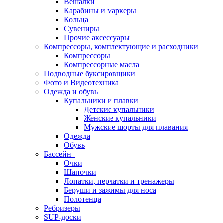
Вешалки
Карабины и маркеры
Кольца
Сувениры
Прочие аксессуары
Компрессоры, комплектующие и расходники
Компрессоры
Компрессорные масла
Подводные буксировщики
Фото и Видеотехника
Одежда и обувь
Купальники и плавки
Детские купальники
Женские купальники
Мужские шорты для плавания
Одежда
Обувь
Бассейн
Очки
Шапочки
Лопатки, перчатки и тренажеры
Беруши и зажимы для носа
Полотенца
Ребризеры
SUP-доски