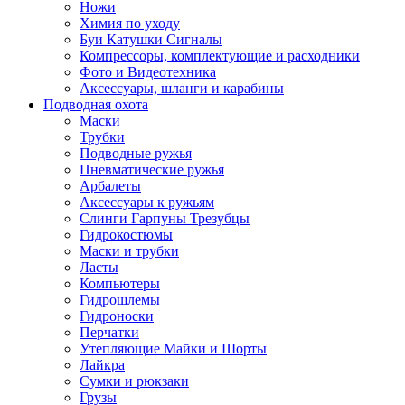
Ножи
Химия по уходу
Буи Катушки Сигналы
Компрессоры, комплектующие и расходники
Фото и Видеотехника
Аксессуары, шланги и карабины
Подводная охота
Маски
Трубки
Подводные ружья
Пневматические ружья
Арбалеты
Аксессуары к ружьям
Слинги Гарпуны Трезубцы
Гидрокостюмы
Маски и трубки
Ласты
Компьютеры
Гидрошлемы
Гидроноски
Перчатки
Утепляющие Майки и Шорты
Лайкра
Сумки и рюкзаки
Грузы