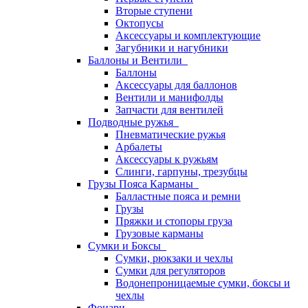
Вторые ступени
Октопусы
Аксессуары и комплектующие
Загубники и нагубники
Баллоны и Вентили
Баллоны
Аксессуары для баллонов
Вентили и манифолды
Запчасти для вентилей
Подводные ружья
Пневматические ружья
Арбалеты
Аксессуары к ружьям
Слинги, гарпуны, трезубцы
Грузы Пояса Карманы
Балластные пояса и ремни
Грузы
Пряжки и стопоры груза
Грузовые карманы
Сумки и Боксы
Сумки, рюкзаки и чехлы
Сумки для регуляторов
Водонепроницаемые сумки, боксы и
чехлы
Фонари