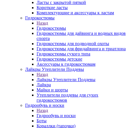
Ласты с закрытой пяткой
Короткие ласты
Комплектующие и аксессуары к ластам
Гидрокостюмы
Назад
Гидрокостюмы
Гидрокостюмы для дайвинга и водных видов
спорта
Гидрокостюмы для подводной охоты
Гидрокостюмы для фридайвинга и триатлона
Гидрокостюмы сухого типа
Гидрокостюмы детские
Аксессуары к гидрокостюмам
Лайкры Утеплители Поддевы
Назад
Лайкры Утеплители Поддевы
Лайкра
Майки и шорты
Утеплители поддевы для сухих
гидрокостюмов
Гидрообувь и носки
Назад
Гидрообувь и носки
Боты
Кораллки (тапочки)