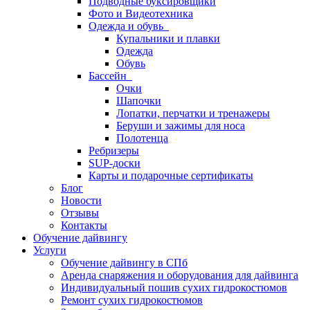
Подводные буксировщики
Фото и Видеотехника
Одежда и обувь
Купальники и плавки
Одежда
Обувь
Бассейн
Очки
Шапочки
Лопатки, перчатки и тренажеры
Беруши и зажимы для носа
Полотенца
Ребризеры
SUP-доски
Карты и подарочные сертификаты
Блог
Новости
Отзывы
Контакты
Обучение дайвингу
Услуги
Обучение дайвингу в СПб
Аренда снаряжения и оборудования для дайвинга
Индивидуальный пошив сухих гидрокостюмов
Ремонт сухих гидрокостюмов