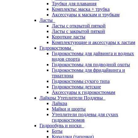
Трубки для плавания
Комплекты: маска + трубка
Аксессуары к маскам и трубкам
Ласты
Ласты с открытой пяткой
Ласты с закрытой пяткой
Короткие ласты
Комплектующие и аксессуары к ластам
Гидрокостюмы
Гидрокостюмы для дайвинга и водных
видов спорта
Гидрокостюмы для подводной охоты
Гидрокостюмы для фридайвинга и
триатлона
Гидрокостюмы сухого типа
Гидрокостюмы детские
Аксессуары к гидрокостюмам
Лайкры Утеплители Поддевы
Лайкра
Майки и шорты
Утеплители поддевы для сухих
гидрокостюмов
Гидрообувь и носки
Боты
Кораллки (тапочки)