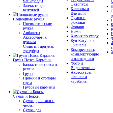
манифолды
М
Октопусы
Запчасти для
Л
Баллоны и
вентилей
С
Вентили
р
Сумки и
Подводные ружья
Г
рюкзаки
Пневматические
Б
Фонари
ружья
К
Ножи
Арбалеты
Химия по уходу
Аксессуары к
Ф
Буи Катушки
ружьям
Ф
Сигналы
Слинги, гарпуны,
в
Компрессоры,
трезубцы
Х
комплектующие
и расходники
Грузы Пояса Карманы
Фото и
Балластные пояса и
Видеотехника
ремни
Аксессуары,
Грузы
шланги и
Пряжки и стопоры
карабины
груза
Грузовые карманы
Сумки и Боксы
Сумки, рюкзаки и
чехлы
Сумки для