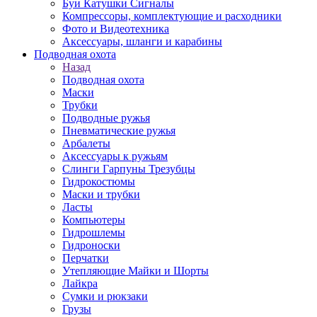
Буи Катушки Сигналы
Компрессоры, комплектующие и расходники
Фото и Видеотехника
Аксессуары, шланги и карабины
Подводная охота
Назад
Подводная охота
Маски
Трубки
Подводные ружья
Пневматические ружья
Арбалеты
Аксессуары к ружьям
Слинги Гарпуны Трезубцы
Гидрокостюмы
Маски и трубки
Ласты
Компьютеры
Гидрошлемы
Гидроноски
Перчатки
Утепляющие Майки и Шорты
Лайкра
Сумки и рюкзаки
Грузы