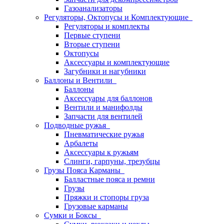
Газоанализаторы
Регуляторы, Октопусы и Комплектующие
Регуляторы и комплекты
Первые ступени
Вторые ступени
Октопусы
Аксессуары и комплектующие
Загубники и нагубники
Баллоны и Вентили
Баллоны
Аксессуары для баллонов
Вентили и манифолды
Запчасти для вентилей
Подводные ружья
Пневматические ружья
Арбалеты
Аксессуары к ружьям
Слинги, гарпуны, трезубцы
Грузы Пояса Карманы
Балластные пояса и ремни
Грузы
Пряжки и стопоры груза
Грузовые карманы
Сумки и Боксы