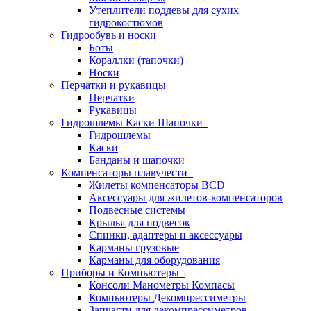
Утеплители поддевы для сухих
гидрокостюмов
Гидрообувь и носки
Боты
Кораллки (тапочки)
Носки
Перчатки и рукавицы
Перчатки
Рукавицы
Гидрошлемы Каски Шапочки
Гидрошлемы
Каски
Банданы и шапочки
Компенсаторы плавучести
Жилеты компенсаторы BCD
Аксессуары для жилетов-компенсаторов
Подвесные системы
Крылья для подвесок
Спинки, адаптеры и аксессуары
Карманы грузовые
Карманы для оборудования
Приборы и Компьютеры
Консоли Манометры Компасы
Компьютеры Декомпрессиметры
Запчасти для декомпрессиметров