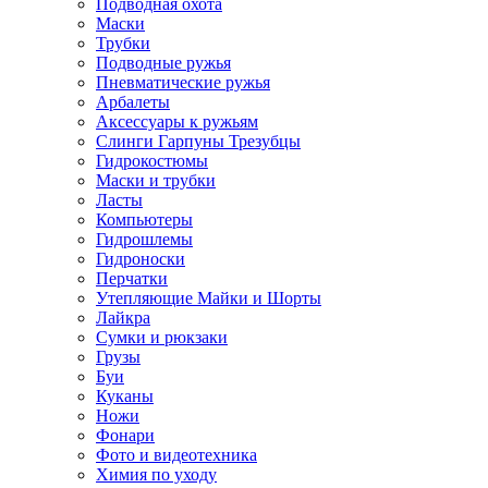
Подводная охота
Маски
Трубки
Подводные ружья
Пневматические ружья
Арбалеты
Аксессуары к ружьям
Слинги Гарпуны Трезубцы
Гидрокостюмы
Маски и трубки
Ласты
Компьютеры
Гидрошлемы
Гидроноски
Перчатки
Утепляющие Майки и Шорты
Лайкра
Сумки и рюкзаки
Грузы
Буи
Куканы
Ножи
Фонари
Фото и видеотехника
Химия по уходу