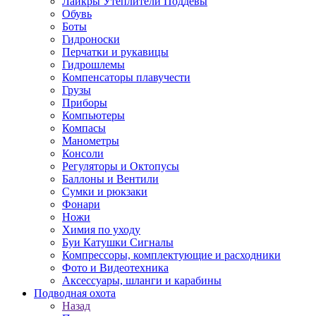
Лайкры Утеплители Поддевы
Обувь
Боты
Гидроноски
Перчатки и рукавицы
Гидрошлемы
Компенсаторы плавучести
Грузы
Приборы
Компьютеры
Компасы
Манометры
Консоли
Регуляторы и Октопусы
Баллоны и Вентили
Сумки и рюкзаки
Фонари
Ножи
Химия по уходу
Буи Катушки Сигналы
Компрессоры, комплектующие и расходники
Фото и Видеотехника
Аксессуары, шланги и карабины
Подводная охота
Назад