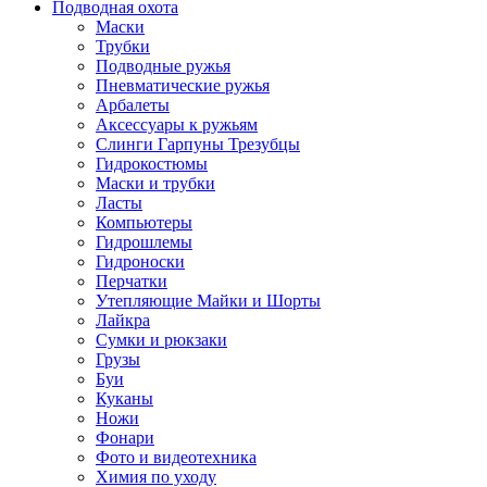
Подводная охота
Маски
Трубки
Подводные ружья
Пневматические ружья
Арбалеты
Аксессуары к ружьям
Слинги Гарпуны Трезубцы
Гидрокостюмы
Маски и трубки
Ласты
Компьютеры
Гидрошлемы
Гидроноски
Перчатки
Утепляющие Майки и Шорты
Лайкра
Сумки и рюкзаки
Грузы
Буи
Куканы
Ножи
Фонари
Фото и видеотехника
Химия по уходу