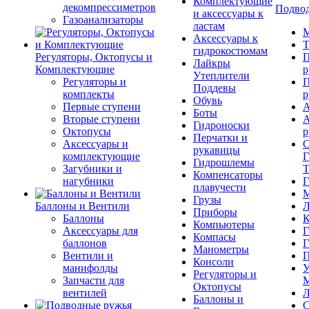
Комплектующие
декомпрессиметров
Подвод
и аксессуары к
Газоанализаторы
ластам
М
Аксессуары к
Т
гидрокостюмам
Регуляторы, Октопусы и
П
Лайкры
Комплектующие
р
Утеплители
Регуляторы и
П
Поддевы
комплекты
р
Обувь
Первые ступени
А
Боты
Вторые ступени
А
Гидроноски
Октопусы
р
Перчатки и
Аксессуары и
С
рукавицы
комплектующие
Г
Гидрошлемы
Загубники и
Т
Компенсаторы
нагубники
Г
плавучести
М
Грузы
Баллоны и Вентили
Л
Приборы
Баллоны
К
Компьютеры
Аксессуары для
Г
Компасы
баллонов
Г
Манометры
Вентили и
П
Консоли
манифолды
У
Регуляторы и
Запчасти для
М
Октопусы
вентилей
Л
Баллоны и
С