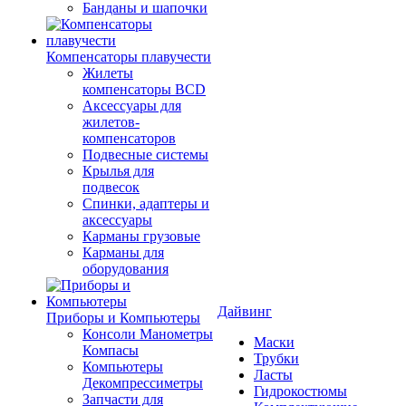
Банданы и шапочки
Компенсаторы плавучести
Жилеты
компенсаторы BCD
Аксессуары для
жилетов-
компенсаторов
Подвесные системы
Крылья для
подвесок
Спинки, адаптеры и
аксессуары
Карманы грузовые
Карманы для
оборудования
Дайвинг
Приборы и Компьютеры
Консоли Манометры
Маски
Компасы
Трубки
Компьютеры
Ласты
Декомпрессиметры
Гидрокостюмы
Запчасти для