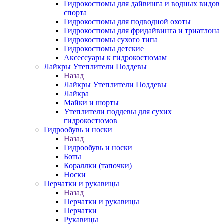
Гидрокостюмы для дайвинга и водных видов
спорта
Гидрокостюмы для подводной охоты
Гидрокостюмы для фридайвинга и триатлона
Гидрокостюмы сухого типа
Гидрокостюмы детские
Аксессуары к гидрокостюмам
Лайкры Утеплители Поддевы
Назад
Лайкры Утеплители Поддевы
Лайкра
Майки и шорты
Утеплители поддевы для сухих
гидрокостюмов
Гидрообувь и носки
Назад
Гидрообувь и носки
Боты
Кораллки (тапочки)
Носки
Перчатки и рукавицы
Назад
Перчатки и рукавицы
Перчатки
Рукавицы