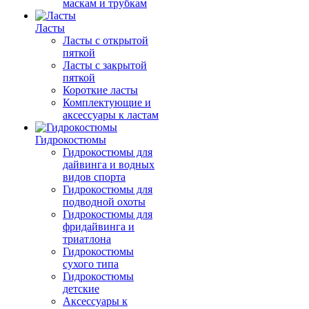
маскам и трубкам
Ласты
Ласты с открытой
пяткой
Ласты с закрытой
пяткой
Короткие ласты
Комплектующие и
аксессуары к ластам
Гидрокостюмы
Гидрокостюмы для
дайвинга и водных
видов спорта
Гидрокостюмы для
подводной охоты
Гидрокостюмы для
фридайвинга и
триатлона
Гидрокостюмы
сухого типа
Гидрокостюмы
детские
Аксессуары к