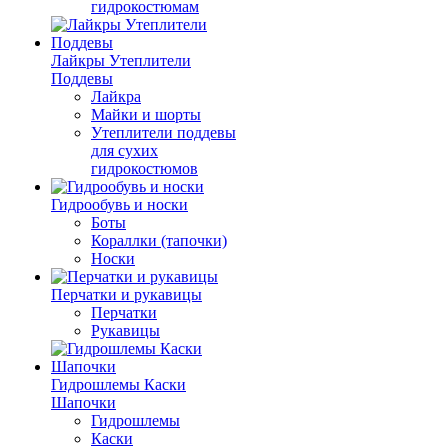
гидрокостюмам
Лайкры Утеплители
Поддевы
Лайкра
Майки и шорты
Утеплители поддевы
для сухих
гидрокостюмов
Гидрообувь и носки
Боты
Кораллки (тапочки)
Носки
Перчатки и рукавицы
Перчатки
Рукавицы
Гидрошлемы Каски
Шапочки
Гидрошлемы
Каски