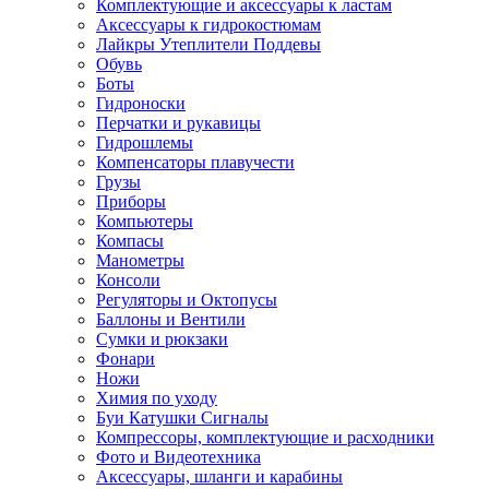
Комплектующие и аксессуары к ластам
Аксессуары к гидрокостюмам
Лайкры Утеплители Поддевы
Обувь
Боты
Гидроноски
Перчатки и рукавицы
Гидрошлемы
Компенсаторы плавучести
Грузы
Приборы
Компьютеры
Компасы
Манометры
Консоли
Регуляторы и Октопусы
Баллоны и Вентили
Сумки и рюкзаки
Фонари
Ножи
Химия по уходу
Буи Катушки Сигналы
Компрессоры, комплектующие и расходники
Фото и Видеотехника
Аксессуары, шланги и карабины