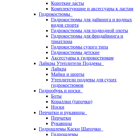
Короткие ласты
Комплектующие и аксессуары к ластам
Гидрокостюмы
Гидрокостюмы для дайвинга и водных
видов спорта
Гидрокостюмы для подводной охоты
Гидрокостюмы для фридайвинга и
триатлона
Гидрокостюмы сухого типа
Гидрокостюмы детские
Аксессуары к гидрокостюмам
Лайкры Утеплители Поддевы
Лайкра
Майки и шорты
Утеплители поддевы для сухих
гидрокостюмов
Гидрообувь и носки
Боты
Кораллки (тапочки)
Носки
Перчатки и рукавицы
Перчатки
Рукавицы
Гидрошлемы Каски Шапочки
Гидрошлемы