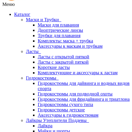
Меню
Каталог
Маски и Трубки
Маски для плавания
Диоптрические линзы
Трубки для плавания
Комплекты: маска + трубка
Аксессуары к маскам и трубкам
Ласты
Ласты с открытой пяткой
Ласты с закрытой пяткой
Короткие ласты
Комплектующие и аксессуары к ластам
Гидрокостюмы
Гидрокостюмы для дайвинга и водных видов
спорта
Гидрокостюмы для подводной охоты
Гидрокостюмы для фридайвинга и триатлона
Гидрокостюмы сухого типа
Гидрокостюмы детские
Аксессуары к гидрокостюмам
Лайкры Утеплители Поддевы
Лайкра
Майки и шорты