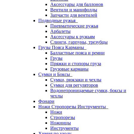
Аксессуары для баллонов
Вентили и манифолды
Запчасти для вентилей
Подводные ружья
Пневматические ружья
Арбалеты
Аксессуары к ружьям
Слинги, гарпуны, трезубцы
Грузы Пояса Карманы
Балластные пояса и ремни
Грузы
Пряжки и стопоры груза
Грузовые карманы
Сумки и Боксы
Сумки, рюкзаки и чехлы
Сумки для регуляторов
Водонепроницаемые сумки, боксы и
чехлы
Фонари
Ножи Стропорезы Инструменты
Ножи
Стропорезы
Ножницы
Инструменты
Химия по уходу