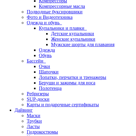
Компрессоры
Компрессорные масла
Подводные буксировщики
Фото и Видеотехника
Одежда и обувь
Купальники и плавки
Детские купальники
Женские купальники
Мужские шорты для плавания
Одежда
Обувь
Бассейн
Очки
Шапочки
Лопатки, перчатки и тренажеры
Беруши и зажимы для носа
Полотенца
Ребризеры
SUP-доски
Карты и подарочные сертификаты
Дайвинг
Маски
Трубки
Ласты
Гидрокостюмы