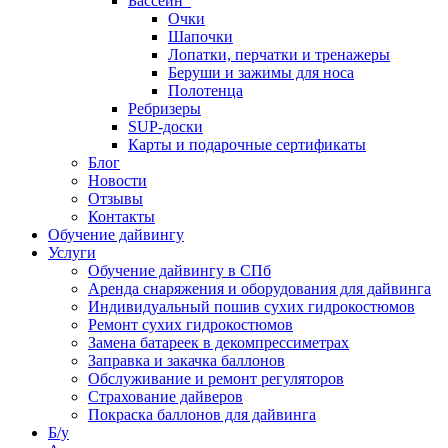
Бассейн
Очки
Шапочки
Лопатки, перчатки и тренажеры
Беруши и зажимы для носа
Полотенца
Ребризеры
SUP-доски
Карты и подарочные сертификаты
Блог
Новости
Отзывы
Контакты
Обучение дайвингу
Услуги
Обучение дайвингу в СПб
Аренда снаряжения и оборудования для дайвинга
Индивидуальный пошив сухих гидрокостюмов
Ремонт сухих гидрокостюмов
Замена батареек в декомпрессиметрах
Заправка и закачка баллонов
Обслуживание и ремонт регуляторов
Страхование дайверов
Покраска баллонов для дайвинга
Б/у