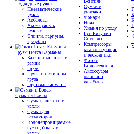
Вентили
Подводные ружья
р
Сумки и
Пневматические
Г
рюкзаки
ружья
Б
Фонари
Арбалеты
К
Ножи
Аксессуары к
Химия по уходу
ружьям
Ф
Буи Катушки
Слинги, гарпуны,
Ф
Сигналы
трезубцы
в
Компрессоры,
Х
комплектующие
Грузы Пояса Карманы
и расходники
Балластные пояса и
Фото и
ремни
Видеотехника
Грузы
Аксессуары,
Пряжки и стопоры
шланги и
груза
карабины
Грузовые карманы
Сумки и Боксы
Сумки, рюкзаки и
чехлы
Сумки для
регуляторов
Водонепроницаемые
сумки, боксы и
чехлы