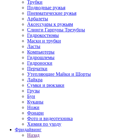
Трубки
Подводные ружья
Пневматические ружья
Арбалеты
Аксессуары к ружьям
Слинги Гарпуны Трезубцы
Гидрокостюмы
Маски и трубки
Ласты
Компьютеры
Гидрошлемы
Гидроноски
Перчатки
Утепляющие Майки и Шорты
Лайкра
Сумки и рюкзаки
Грузы
Буи
Куканы
Ножи
Фонари
Фото и видеотехника
Химия по уходу
Фридайвинг
Назад