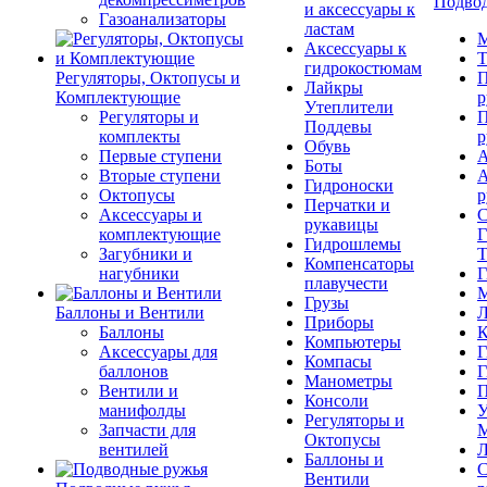
Подвод
и аксессуары к
Газоанализаторы
ластам
М
Аксессуары к
Т
гидрокостюмам
Регуляторы, Октопусы и
П
Лайкры
Комплектующие
р
Утеплители
Регуляторы и
П
Поддевы
комплекты
р
Обувь
Первые ступени
А
Боты
Вторые ступени
А
Гидроноски
Октопусы
р
Перчатки и
Аксессуары и
С
рукавицы
комплектующие
Г
Гидрошлемы
Загубники и
Т
Компенсаторы
нагубники
Г
плавучести
М
Грузы
Баллоны и Вентили
Л
Приборы
Баллоны
К
Компьютеры
Аксессуары для
Г
Компасы
баллонов
Г
Манометры
Вентили и
П
Консоли
манифолды
У
Регуляторы и
Запчасти для
М
Октопусы
вентилей
Л
Баллоны и
С
Вентили