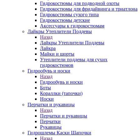
Гидрокостюмы для подводной охоты
Гидрокостюмы для фридайвинга и триатлона
Гидрокостюмы сухого типа
Гидрокостюмы детские
Аксессуары к гидрокостюмам
Лайкры Утеплители Поддевы
Назад
Лайкры Утеплители Поддевы
Лайкра
Майки и шорты
Утеплители поддевы для сухих
гидрокостюмов
Гидрообувь и носки
Назад
Гидрообувь и носки
Боты
Кораллки (тапочки)
Носки
Перчатки и рукавицы
Назад
Перчатки и рукавицы
Перчатки
Рукавицы
Гидрошлемы Каски Шапочки
Назад