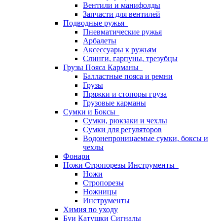
Вентили и манифолды
Запчасти для вентилей
Подводные ружья
Пневматические ружья
Арбалеты
Аксессуары к ружьям
Слинги, гарпуны, трезубцы
Грузы Пояса Карманы
Балластные пояса и ремни
Грузы
Пряжки и стопоры груза
Грузовые карманы
Сумки и Боксы
Сумки, рюкзаки и чехлы
Сумки для регуляторов
Водонепроницаемые сумки, боксы и
чехлы
Фонари
Ножи Стропорезы Инструменты
Ножи
Стропорезы
Ножницы
Инструменты
Химия по уходу
Буи Катушки Сигналы