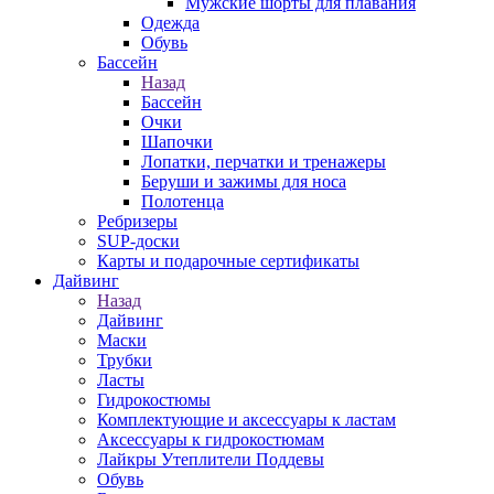
Мужские шорты для плавания
Одежда
Обувь
Бассейн
Назад
Бассейн
Очки
Шапочки
Лопатки, перчатки и тренажеры
Беруши и зажимы для носа
Полотенца
Ребризеры
SUP-доски
Карты и подарочные сертификаты
Дайвинг
Назад
Дайвинг
Маски
Трубки
Ласты
Гидрокостюмы
Комплектующие и аксессуары к ластам
Аксессуары к гидрокостюмам
Лайкры Утеплители Поддевы
Обувь