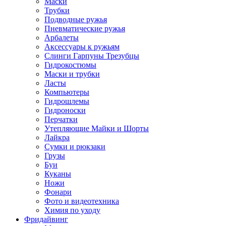
Маски
Трубки
Подводные ружья
Пневматические ружья
Арбалеты
Аксессуары к ружьям
Слинги Гарпуны Трезубцы
Гидрокостюмы
Маски и трубки
Ласты
Компьютеры
Гидрошлемы
Гидроноски
Перчатки
Утепляющие Майки и Шорты
Лайкра
Сумки и рюкзаки
Грузы
Буи
Куканы
Ножи
Фонари
Фото и видеотехника
Химия по уходу
Фридайвинг