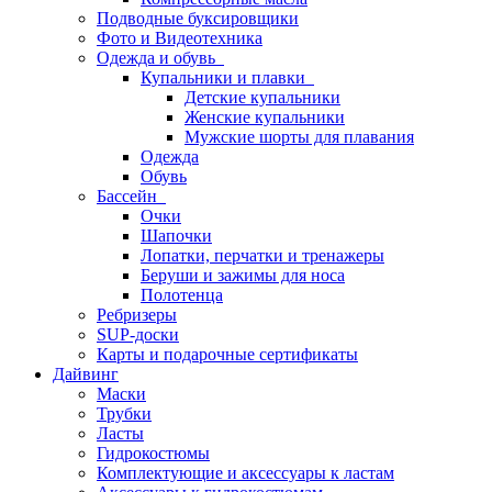
Подводные буксировщики
Фото и Видеотехника
Одежда и обувь
Купальники и плавки
Детские купальники
Женские купальники
Мужские шорты для плавания
Одежда
Обувь
Бассейн
Очки
Шапочки
Лопатки, перчатки и тренажеры
Беруши и зажимы для носа
Полотенца
Ребризеры
SUP-доски
Карты и подарочные сертификаты
Дайвинг
Маски
Трубки
Ласты
Гидрокостюмы
Комплектующие и аксессуары к ластам