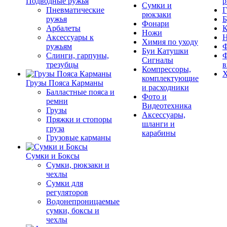
Подводные ружья
р
Сумки и
Пневматические
Г
рюкзаки
ружья
Б
Фонари
Арбалеты
К
Ножи
Аксессуары к
Химия по уходу
ружьям
Ф
Буи Катушки
Слинги, гарпуны,
Ф
Сигналы
трезубцы
в
Компрессоры,
Х
комплектующие
Грузы Пояса Карманы
и расходники
Балластные пояса и
Фото и
ремни
Видеотехника
Грузы
Аксессуары,
Пряжки и стопоры
шланги и
груза
карабины
Грузовые карманы
Сумки и Боксы
Сумки, рюкзаки и
чехлы
Сумки для
регуляторов
Водонепроницаемые
сумки, боксы и
чехлы