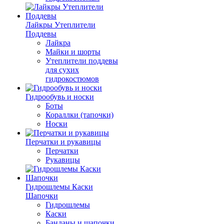
Лайкры Утеплители
Поддевы
Лайкра
Майки и шорты
Утеплители поддевы
для сухих
гидрокостюмов
Гидрообувь и носки
Боты
Кораллки (тапочки)
Носки
Перчатки и рукавицы
Перчатки
Рукавицы
Гидрошлемы Каски
Шапочки
Гидрошлемы
Каски
Банданы и шапочки