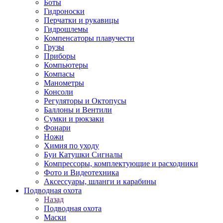
Боты
Гидроноски
Перчатки и рукавицы
Гидрошлемы
Компенсаторы плавучести
Грузы
Приборы
Компьютеры
Компасы
Манометры
Консоли
Регуляторы и Октопусы
Баллоны и Вентили
Сумки и рюкзаки
Фонари
Ножи
Химия по уходу
Буи Катушки Сигналы
Компрессоры, комплектующие и расходники
Фото и Видеотехника
Аксессуары, шланги и карабины
Подводная охота
Назад
Подводная охота
Маски