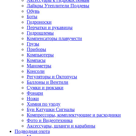
Аксессуары к гидрокостюмам
Лайкры Утеплители Поддевы
Обувь
Боты
Гидроноски
Перчатки и рукавицы
Гидрошлемы
Компенсаторы плавучести
Грузы
Приборы
Компьютеры
Компасы
Манометры
Консоли
Регуляторы и Октопусы
Баллоны и Вентили
Сумки и рюкзаки
Фонари
Ножи
Химия по уходу
Буи Катушки Сигналы
Компрессоры, комплектующие и расходники
Фото и Видеотехника
Аксессуары, шланги и карабины
Подводная охота