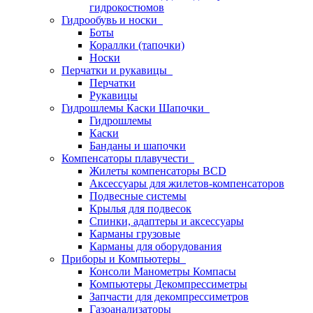
гидрокостюмов
Гидрообувь и носки
Боты
Кораллки (тапочки)
Носки
Перчатки и рукавицы
Перчатки
Рукавицы
Гидрошлемы Каски Шапочки
Гидрошлемы
Каски
Банданы и шапочки
Компенсаторы плавучести
Жилеты компенсаторы BCD
Аксессуары для жилетов-компенсаторов
Подвесные системы
Крылья для подвесок
Спинки, адаптеры и аксессуары
Карманы грузовые
Карманы для оборудования
Приборы и Компьютеры
Консоли Манометры Компасы
Компьютеры Декомпрессиметры
Запчасти для декомпрессиметров
Газоанализаторы