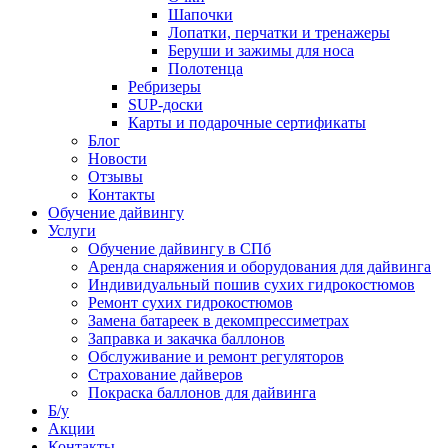
Шапочки
Лопатки, перчатки и тренажеры
Беруши и зажимы для носа
Полотенца
Ребризеры
SUP-доски
Карты и подарочные сертификаты
Блог
Новости
Отзывы
Контакты
Обучение дайвингу
Услуги
Обучение дайвингу в СПб
Аренда снаряжения и оборудования для дайвинга
Индивидуальный пошив сухих гидрокостюмов
Ремонт сухих гидрокостюмов
Замена батареек в декомпрессиметрах
Заправка и закачка баллонов
Обслуживание и ремонт регуляторов
Страхование дайверов
Покраска баллонов для дайвинга
Б/у
Акции
Контакты