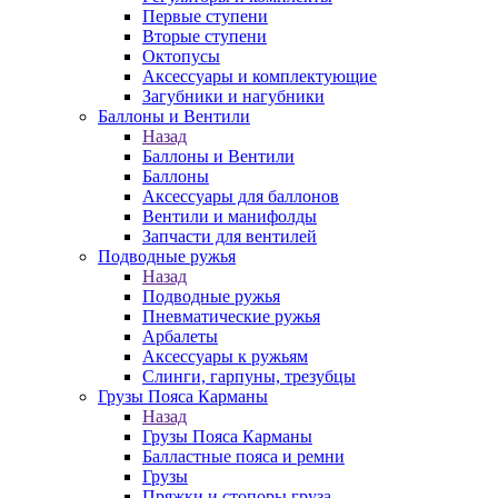
Первые ступени
Вторые ступени
Октопусы
Аксессуары и комплектующие
Загубники и нагубники
Баллоны и Вентили
Назад
Баллоны и Вентили
Баллоны
Аксессуары для баллонов
Вентили и манифолды
Запчасти для вентилей
Подводные ружья
Назад
Подводные ружья
Пневматические ружья
Арбалеты
Аксессуары к ружьям
Слинги, гарпуны, трезубцы
Грузы Пояса Карманы
Назад
Грузы Пояса Карманы
Балластные пояса и ремни
Грузы
Пряжки и стопоры груза