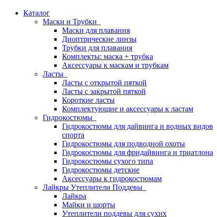
Каталог
Маски и Трубки
Маски для плавания
Диоптрические линзы
Трубки для плавания
Комплекты: маска + трубка
Аксессуары к маскам и трубкам
Ласты
Ласты с открытой пяткой
Ласты с закрытой пяткой
Короткие ласты
Комплектующие и аксессуары к ластам
Гидрокостюмы
Гидрокостюмы для дайвинга и водных видов
спорта
Гидрокостюмы для подводной охоты
Гидрокостюмы для фридайвинга и триатлона
Гидрокостюмы сухого типа
Гидрокостюмы детские
Аксессуары к гидрокостюмам
Лайкры Утеплители Поддевы
Лайкра
Майки и шорты
Утеплители поддевы для сухих