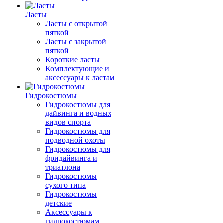
Ласты
Ласты с открытой
пяткой
Ласты с закрытой
пяткой
Короткие ласты
Комплектующие и
аксессуары к ластам
Гидрокостюмы
Гидрокостюмы для
дайвинга и водных
видов спорта
Гидрокостюмы для
подводной охоты
Гидрокостюмы для
фридайвинга и
триатлона
Гидрокостюмы
сухого типа
Гидрокостюмы
детские
Аксессуары к
гидрокостюмам