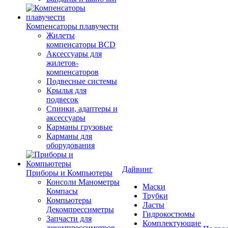
Компенсаторы плавучести
Жилеты
компенсаторы BCD
Аксессуары для
жилетов-
компенсаторов
Подвесные системы
Крылья для
подвесок
Спинки, адаптеры и
аксессуары
Карманы грузовые
Карманы для
оборудования
Дайвинг
Приборы и Компьютеры
Консоли Манометры
Маски
Компасы
Трубки
Компьютеры
Ласты
Декомпрессиметры
Гидрокостюмы
Запчасти для
Комплектующие
декомпрессиметров