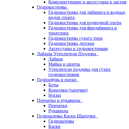
Комплектующие и аксессуары к ластам
Гидрокостюмы
Гидрокостюмы для дайвинга и водных
видов спорта
Гидрокостюмы для подводной охоты
Гидрокостюмы для фридайвинга и
триатлона
Гидрокостюмы сухого типа
Гидрокостюмы детские
Аксессуары к гидрокостюмам
Лайкры Утеплители Поддевы
Лайкра
Майки и шорты
Утеплители поддевы для сухих
гидрокостюмов
Гидрообувь и носки
Боты
Кораллки (тапочки)
Носки
Перчатки и рукавицы
Перчатки
Рукавицы
Гидрошлемы Каски Шапочки
Гидрошлемы
Каски