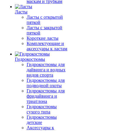
маскам и трубкам
Ласты
Ласты с открытой
пяткой
Ласты с закрытой
пяткой
Короткие ласты
Комплектующие и
аксессуары к ластам
Гидрокостюмы
Гидрокостюмы для
дайвинга и водных
видов спорта
Гидрокостюмы для
подводной охоты
Гидрокостюмы для
фридайвинга и
триатлона
Гидрокостюмы
сухого типа
Гидрокостюмы
детские
Аксессуары к