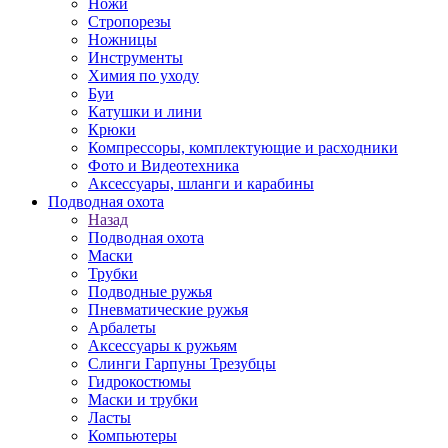
Ножи
Стропорезы
Ножницы
Инструменты
Химия по уходу
Буи
Катушки и лини
Крюки
Компрессоры, комплектующие и расходники
Фото и Видеотехника
Аксессуары, шланги и карабины
Подводная охота
Назад
Подводная охота
Маски
Трубки
Подводные ружья
Пневматические ружья
Арбалеты
Аксессуары к ружьям
Слинги Гарпуны Трезубцы
Гидрокостюмы
Маски и трубки
Ласты
Компьютеры