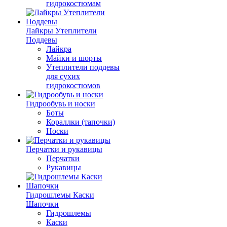
гидрокостюмам
Лайкры Утеплители
Поддевы
Лайкра
Майки и шорты
Утеплители поддевы
для сухих
гидрокостюмов
Гидрообувь и носки
Боты
Кораллки (тапочки)
Носки
Перчатки и рукавицы
Перчатки
Рукавицы
Гидрошлемы Каски
Шапочки
Гидрошлемы
Каски