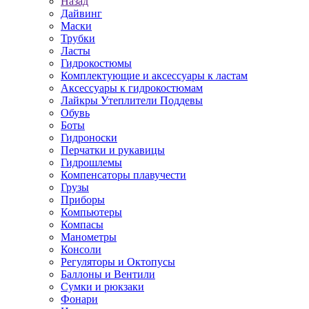
Назад
Дайвинг
Маски
Трубки
Ласты
Гидрокостюмы
Комплектующие и аксессуары к ластам
Аксессуары к гидрокостюмам
Лайкры Утеплители Поддевы
Обувь
Боты
Гидроноски
Перчатки и рукавицы
Гидрошлемы
Компенсаторы плавучести
Грузы
Приборы
Компьютеры
Компасы
Манометры
Консоли
Регуляторы и Октопусы
Баллоны и Вентили
Сумки и рюкзаки
Фонари