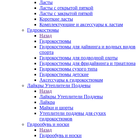
Ласты
Ласты с открытой пяткой
Ласты с закрытой пяткой
Короткие ласты
Комплектующие и аксессуары к ластам
Гидрокостюмы
Назад
Гидрокостюмы
Гидрокостюмы для дайвинга и водных видов
спорта
Гидрокостюмы для подводной охоты
Гидрокостюмы для фридайвинга и триатлона
Гидрокостюмы сухого типа
Гидрокостюмы детские
Аксессуары к гидрокостюмам
Лайкры Утеплители Поддевы
Назад
Лайкры Утеплители Поддевы
Лайкра
Майки и шорты
Утеплители поддевы для сухих
гидрокостюмов
Гидрообувь и носки
Назад
Гидрообувь и носки