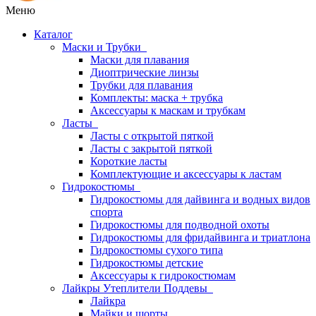
Меню
Каталог
Маски и Трубки
Маски для плавания
Диоптрические линзы
Трубки для плавания
Комплекты: маска + трубка
Аксессуары к маскам и трубкам
Ласты
Ласты с открытой пяткой
Ласты с закрытой пяткой
Короткие ласты
Комплектующие и аксессуары к ластам
Гидрокостюмы
Гидрокостюмы для дайвинга и водных видов
спорта
Гидрокостюмы для подводной охоты
Гидрокостюмы для фридайвинга и триатлона
Гидрокостюмы сухого типа
Гидрокостюмы детские
Аксессуары к гидрокостюмам
Лайкры Утеплители Поддевы
Лайкра
Майки и шорты