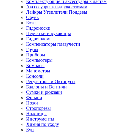
Комплектующие и аксессуары к ластам
Аксессуары к гидрокостюмам
Лайкры Утеплители Поддевы
Обувь
Боты
Гидроноски
Перчатки и рукавицы
Гидрошлемы
Компенсаторы плавучести
Грузы
Приборы
Компьютеры
Компасы
Манометры
Консоли
Регуляторы и Октопусы
Баллоны и Вентили
Сумки и рюкзаки
Фонари
Ножи
Стропорезы
Ножницы
Инструменты
Химия по уходу
Буи