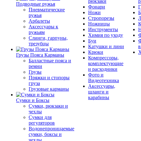
рюкзаки
р
Подводные ружья
Фонари
Г
Пневматические
Ножи
Б
ружья
Стропорезы
Л
Арбалеты
Ножницы
К
Аксессуары к
Инструменты
ружьям
Химия по уходу
Ф
Слинги, гарпуны,
Буи
Ф
трезубцы
Катушки и лини
в
Крюки
Х
Грузы Пояса Карманы
Компрессоры,
Балластные пояса и
комплектующие
ремни
и расходники
Грузы
Фото и
Пряжки и стопоры
Видеотехника
груза
Аксессуары,
Грузовые карманы
шланги и
карабины
Сумки и Боксы
Сумки, рюкзаки и
чехлы
Сумки для
регуляторов
Водонепроницаемые
сумки, боксы и
чехлы