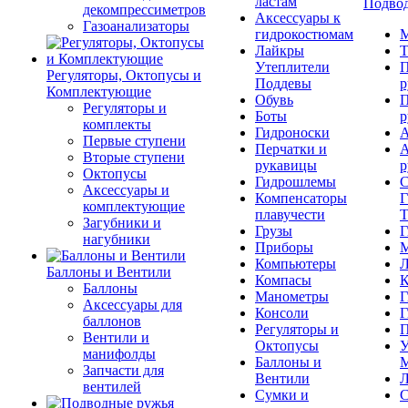
ластам
Подвод
декомпрессиметров
Аксессуары к
Газоанализаторы
гидрокостюмам
М
Лайкры
Т
Утеплители
П
Регуляторы, Октопусы и
Поддевы
р
Комплектующие
Обувь
П
Регуляторы и
Боты
р
комплекты
Гидроноски
А
Первые ступени
Перчатки и
А
Вторые ступени
рукавицы
р
Октопусы
Гидрошлемы
С
Аксессуары и
Компенсаторы
Г
комплектующие
плавучести
Т
Загубники и
Грузы
Г
нагубники
Приборы
М
Компьютеры
Л
Баллоны и Вентили
Компасы
К
Баллоны
Манометры
Г
Аксессуары для
Консоли
Г
баллонов
Регуляторы и
П
Вентили и
Октопусы
У
манифолды
Баллоны и
М
Запчасти для
Вентили
Л
вентилей
Сумки и
С