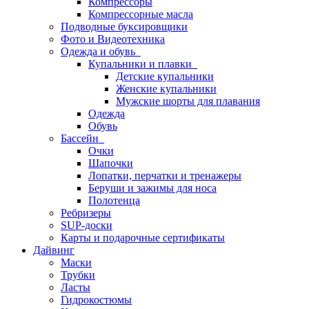
Компрессоры
Компрессорные масла
Подводные буксировщики
Фото и Видеотехника
Одежда и обувь
Купальники и плавки
Детские купальники
Женские купальники
Мужские шорты для плавания
Одежда
Обувь
Бассейн
Очки
Шапочки
Лопатки, перчатки и тренажеры
Беруши и зажимы для носа
Полотенца
Ребризеры
SUP-доски
Карты и подарочные сертификаты
Дайвинг
Маски
Трубки
Ласты
Гидрокостюмы