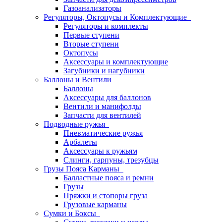
Газоанализаторы
Регуляторы, Октопусы и Комплектующие
Регуляторы и комплекты
Первые ступени
Вторые ступени
Октопусы
Аксессуары и комплектующие
Загубники и нагубники
Баллоны и Вентили
Баллоны
Аксессуары для баллонов
Вентили и манифолды
Запчасти для вентилей
Подводные ружья
Пневматические ружья
Арбалеты
Аксессуары к ружьям
Слинги, гарпуны, трезубцы
Грузы Пояса Карманы
Балластные пояса и ремни
Грузы
Пряжки и стопоры груза
Грузовые карманы
Сумки и Боксы