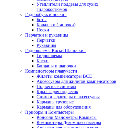
Утеплители поддевы для сухих
гидрокостюмов
Гидрообувь и носки
Боты
Кораллки (тапочки)
Носки
Перчатки и рукавицы
Перчатки
Рукавицы
Гидрошлемы Каски Шапочки
Гидрошлемы
Каски
Банданы и шапочки
Компенсаторы плавучести
Жилеты компенсаторы BCD
Аксессуары для жилетов-компенсаторов
Подвесные системы
Крылья для подвесок
Спинки, адаптеры и аксессуары
Карманы грузовые
Карманы для оборудования
Приборы и Компьютеры
Консоли Манометры Компасы
Компьютеры Декомпрессиметры
Запчасти для декомпрессиметров