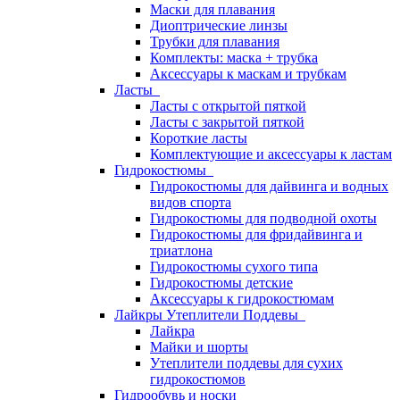
Маски для плавания
Диоптрические линзы
Трубки для плавания
Комплекты: маска + трубка
Аксессуары к маскам и трубкам
Ласты
Ласты с открытой пяткой
Ласты с закрытой пяткой
Короткие ласты
Комплектующие и аксессуары к ластам
Гидрокостюмы
Гидрокостюмы для дайвинга и водных
видов спорта
Гидрокостюмы для подводной охоты
Гидрокостюмы для фридайвинга и
триатлона
Гидрокостюмы сухого типа
Гидрокостюмы детские
Аксессуары к гидрокостюмам
Лайкры Утеплители Поддевы
Лайкра
Майки и шорты
Утеплители поддевы для сухих
гидрокостюмов
Гидрообувь и носки