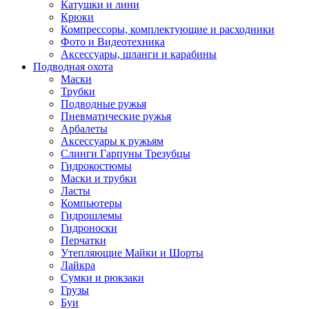
Катушки и лини
Крюки
Компрессоры, комплектующие и расходники
Фото и Видеотехника
Аксессуары, шланги и карабины
Подводная охота
Маски
Трубки
Подводные ружья
Пневматические ружья
Арбалеты
Аксессуары к ружьям
Слинги Гарпуны Трезубцы
Гидрокостюмы
Маски и трубки
Ласты
Компьютеры
Гидрошлемы
Гидроноски
Перчатки
Утепляющие Майки и Шорты
Лайкра
Сумки и рюкзаки
Грузы
Буи