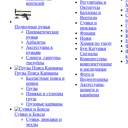
Регуляторы и
вентилей
М
Октопусы
Л
Баллоны и
С
Вентили
р
Сумки и
Г
Подводные ружья
рюкзаки
Б
Пневматические
Фонари
К
ружья
Ножи
Арбалеты
Химия по уходу
Ф
Аксессуары к
Буи Катушки
Ф
ружьям
Сигналы
в
Слинги, гарпуны,
Компрессоры,
Х
трезубцы
комплектующие
и расходники
Грузы Пояса Карманы
Фото и
Балластные пояса и
Видеотехника
ремни
Аксессуары,
Грузы
шланги и
Пряжки и стопоры
карабины
груза
Грузовые карманы
Сумки и Боксы
Сумки, рюкзаки и
чехлы