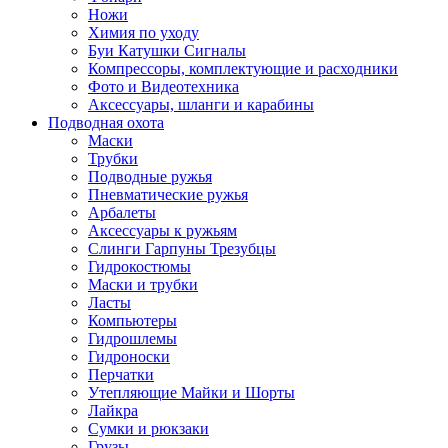
Ножи
Химия по уходу
Буи Катушки Сигналы
Компрессоры, комплектующие и расходники
Фото и Видеотехника
Аксессуары, шланги и карабины
Подводная охота
Маски
Трубки
Подводные ружья
Пневматические ружья
Арбалеты
Аксессуары к ружьям
Слинги Гарпуны Трезубцы
Гидрокостюмы
Маски и трубки
Ласты
Компьютеры
Гидрошлемы
Гидроноски
Перчатки
Утепляющие Майки и Шорты
Лайкра
Сумки и рюкзаки
Грузы