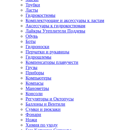
Трубки
Ласты
Гидрокостюмы
Комплектующие и аксессуары к ластам
Аксессуары к гидрокостюмам
Лайкры Утеплители Поддевы
Обувь
Боты
Гидроноски
Перчатки и рукавицы
Гидрошлемы
Компенсаторы плавучести
Грузы
Приборы
Компьютеры
Компасы
Манометры
Консоли
Регуляторы и Октопусы
Баллоны и Вентили
Сумки и рюкзаки
Фонари
Ножи
Химия по уходу