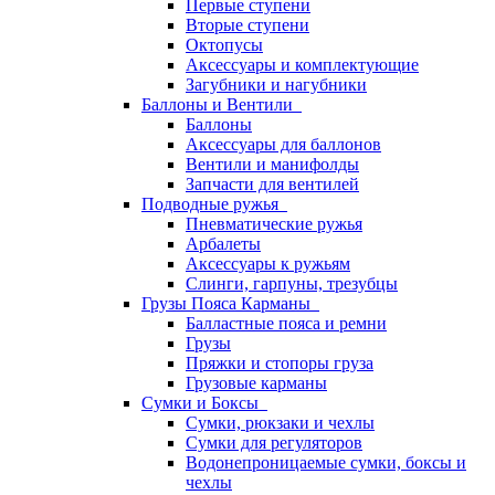
Первые ступени
Вторые ступени
Октопусы
Аксессуары и комплектующие
Загубники и нагубники
Баллоны и Вентили
Баллоны
Аксессуары для баллонов
Вентили и манифолды
Запчасти для вентилей
Подводные ружья
Пневматические ружья
Арбалеты
Аксессуары к ружьям
Слинги, гарпуны, трезубцы
Грузы Пояса Карманы
Балластные пояса и ремни
Грузы
Пряжки и стопоры груза
Грузовые карманы
Сумки и Боксы
Сумки, рюкзаки и чехлы
Сумки для регуляторов
Водонепроницаемые сумки, боксы и
чехлы