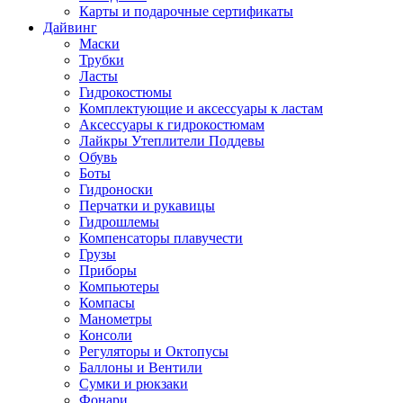
Карты и подарочные сертификаты
Дайвинг
Маски
Трубки
Ласты
Гидрокостюмы
Комплектующие и аксессуары к ластам
Аксессуары к гидрокостюмам
Лайкры Утеплители Поддевы
Обувь
Боты
Гидроноски
Перчатки и рукавицы
Гидрошлемы
Компенсаторы плавучести
Грузы
Приборы
Компьютеры
Компасы
Манометры
Консоли
Регуляторы и Октопусы
Баллоны и Вентили
Сумки и рюкзаки
Фонари