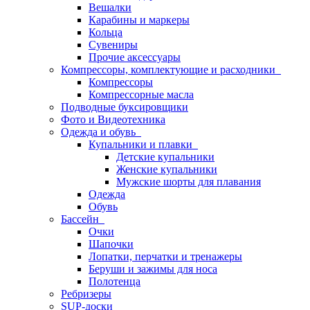
Вешалки
Карабины и маркеры
Кольца
Сувениры
Прочие аксессуары
Компрессоры, комплектующие и расходники
Компрессоры
Компрессорные масла
Подводные буксировщики
Фото и Видеотехника
Одежда и обувь
Купальники и плавки
Детские купальники
Женские купальники
Мужские шорты для плавания
Одежда
Обувь
Бассейн
Очки
Шапочки
Лопатки, перчатки и тренажеры
Беруши и зажимы для носа
Полотенца
Ребризеры
SUP-доски