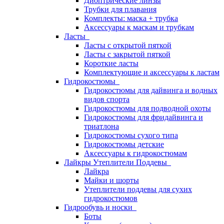
Диоптрические линзы
Трубки для плавания
Комплекты: маска + трубка
Аксессуары к маскам и трубкам
Ласты
Ласты с открытой пяткой
Ласты с закрытой пяткой
Короткие ласты
Комплектующие и аксессуары к ластам
Гидрокостюмы
Гидрокостюмы для дайвинга и водных
видов спорта
Гидрокостюмы для подводной охоты
Гидрокостюмы для фридайвинга и
триатлона
Гидрокостюмы сухого типа
Гидрокостюмы детские
Аксессуары к гидрокостюмам
Лайкры Утеплители Поддевы
Лайкра
Майки и шорты
Утеплители поддевы для сухих
гидрокостюмов
Гидрообувь и носки
Боты