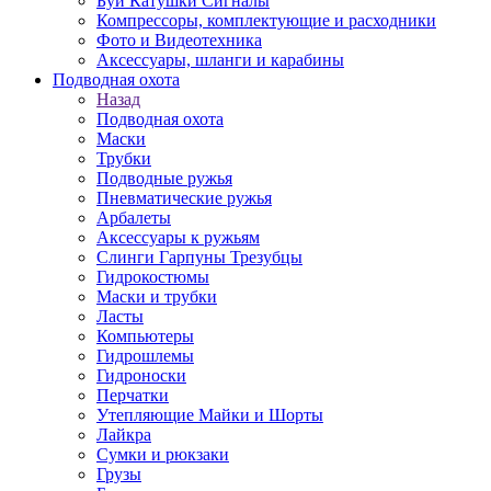
Буи Катушки Сигналы
Компрессоры, комплектующие и расходники
Фото и Видеотехника
Аксессуары, шланги и карабины
Подводная охота
Назад
Подводная охота
Маски
Трубки
Подводные ружья
Пневматические ружья
Арбалеты
Аксессуары к ружьям
Слинги Гарпуны Трезубцы
Гидрокостюмы
Маски и трубки
Ласты
Компьютеры
Гидрошлемы
Гидроноски
Перчатки
Утепляющие Майки и Шорты
Лайкра
Сумки и рюкзаки
Грузы