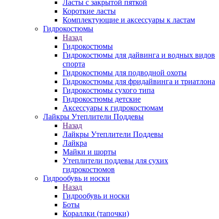
Ласты с закрытой пяткой
Короткие ласты
Комплектующие и аксессуары к ластам
Гидрокостюмы
Назад
Гидрокостюмы
Гидрокостюмы для дайвинга и водных видов
спорта
Гидрокостюмы для подводной охоты
Гидрокостюмы для фридайвинга и триатлона
Гидрокостюмы сухого типа
Гидрокостюмы детские
Аксессуары к гидрокостюмам
Лайкры Утеплители Поддевы
Назад
Лайкры Утеплители Поддевы
Лайкра
Майки и шорты
Утеплители поддевы для сухих
гидрокостюмов
Гидрообувь и носки
Назад
Гидрообувь и носки
Боты
Кораллки (тапочки)