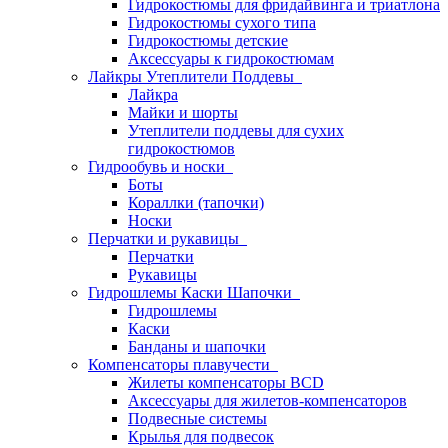
Гидрокостюмы для фридайвинга и триатлона
Гидрокостюмы сухого типа
Гидрокостюмы детские
Аксессуары к гидрокостюмам
Лайкры Утеплители Поддевы
Лайкра
Майки и шорты
Утеплители поддевы для сухих
гидрокостюмов
Гидрообувь и носки
Боты
Кораллки (тапочки)
Носки
Перчатки и рукавицы
Перчатки
Рукавицы
Гидрошлемы Каски Шапочки
Гидрошлемы
Каски
Банданы и шапочки
Компенсаторы плавучести
Жилеты компенсаторы BCD
Аксессуары для жилетов-компенсаторов
Подвесные системы
Крылья для подвесок