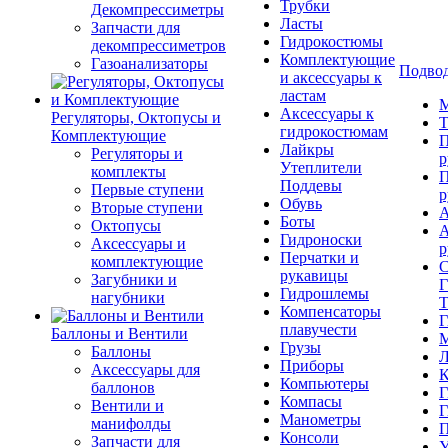
Трубки
Декомпрессиметры
Ласты
Запчасти для
Гидрокостюмы
декомпрессиметров
Комплектующие
Газоанализаторы
Подвод
и аксессуары к
ластам
М
Аксессуары к
Регуляторы, Октопусы и
Т
гидрокостюмам
Комплектующие
П
Лайкры
Регуляторы и
р
Утеплители
комплекты
П
Поддевы
Первые ступени
р
Обувь
Вторые ступени
А
Боты
Октопусы
А
Гидроноски
Аксессуары и
р
Перчатки и
комплектующие
С
рукавицы
Загубники и
Г
Гидрошлемы
нагубники
Т
Компенсаторы
Г
плавучести
Баллоны и Вентили
М
Грузы
Баллоны
Л
Приборы
Аксессуары для
К
Компьютеры
баллонов
Г
Компасы
Вентили и
Г
Манометры
манифолды
П
Консоли
Запчасти для
У