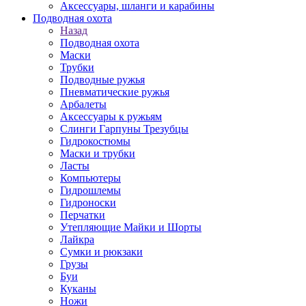
Аксессуары, шланги и карабины
Подводная охота
Назад
Подводная охота
Маски
Трубки
Подводные ружья
Пневматические ружья
Арбалеты
Аксессуары к ружьям
Слинги Гарпуны Трезубцы
Гидрокостюмы
Маски и трубки
Ласты
Компьютеры
Гидрошлемы
Гидроноски
Перчатки
Утепляющие Майки и Шорты
Лайкра
Сумки и рюкзаки
Грузы
Буи
Куканы
Ножи