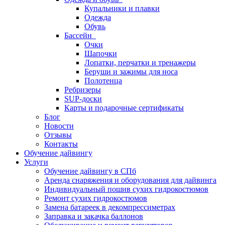
Купальники и плавки
Одежда
Обувь
Бассейн
Очки
Шапочки
Лопатки, перчатки и тренажеры
Беруши и зажимы для носа
Полотенца
Ребризеры
SUP-доски
Карты и подарочные сертификаты
Блог
Новости
Отзывы
Контакты
Обучение дайвингу
Услуги
Обучение дайвингу в СПб
Аренда снаряжения и оборудования для дайвинга
Индивидуальный пошив сухих гидрокостюмов
Ремонт сухих гидрокостюмов
Замена батареек в декомпрессиметрах
Заправка и закачка баллонов