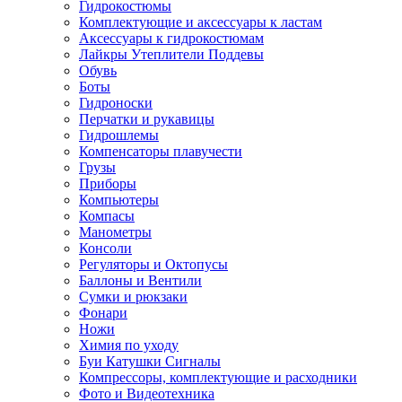
Гидрокостюмы
Комплектующие и аксессуары к ластам
Аксессуары к гидрокостюмам
Лайкры Утеплители Поддевы
Обувь
Боты
Гидроноски
Перчатки и рукавицы
Гидрошлемы
Компенсаторы плавучести
Грузы
Приборы
Компьютеры
Компасы
Манометры
Консоли
Регуляторы и Октопусы
Баллоны и Вентили
Сумки и рюкзаки
Фонари
Ножи
Химия по уходу
Буи Катушки Сигналы
Компрессоры, комплектующие и расходники
Фото и Видеотехника