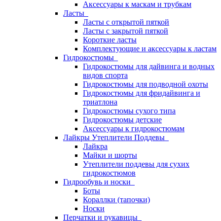
Аксессуары к маскам и трубкам
Ласты
Ласты с открытой пяткой
Ласты с закрытой пяткой
Короткие ласты
Комплектующие и аксессуары к ластам
Гидрокостюмы
Гидрокостюмы для дайвинга и водных
видов спорта
Гидрокостюмы для подводной охоты
Гидрокостюмы для фридайвинга и
триатлона
Гидрокостюмы сухого типа
Гидрокостюмы детские
Аксессуары к гидрокостюмам
Лайкры Утеплители Поддевы
Лайкра
Майки и шорты
Утеплители поддевы для сухих
гидрокостюмов
Гидрообувь и носки
Боты
Кораллки (тапочки)
Носки
Перчатки и рукавицы