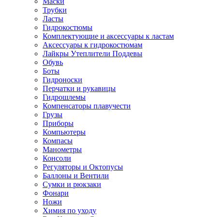
Маски
Трубки
Ласты
Гидрокостюмы
Комплектующие и аксессуары к ластам
Аксессуары к гидрокостюмам
Лайкры Утеплители Поддевы
Обувь
Боты
Гидроноски
Перчатки и рукавицы
Гидрошлемы
Компенсаторы плавучести
Грузы
Приборы
Компьютеры
Компасы
Манометры
Консоли
Регуляторы и Октопусы
Баллоны и Вентили
Сумки и рюкзаки
Фонари
Ножи
Химия по уходу