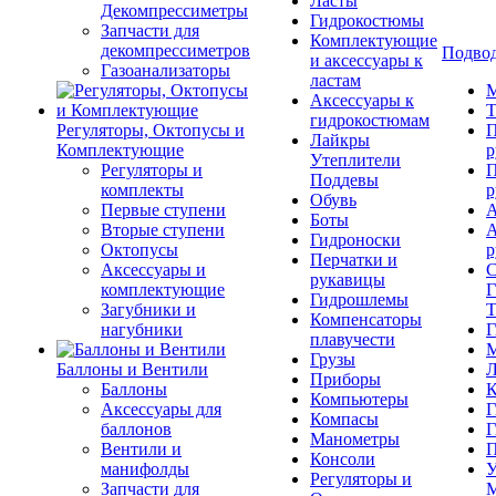
Ласты
Декомпрессиметры
Гидрокостюмы
Запчасти для
Комплектующие
декомпрессиметров
Подвод
и аксессуары к
Газоанализаторы
ластам
М
Аксессуары к
Т
гидрокостюмам
Регуляторы, Октопусы и
П
Лайкры
Комплектующие
р
Утеплители
Регуляторы и
П
Поддевы
комплекты
р
Обувь
Первые ступени
А
Боты
Вторые ступени
А
Гидроноски
Октопусы
р
Перчатки и
Аксессуары и
С
рукавицы
комплектующие
Г
Гидрошлемы
Загубники и
Т
Компенсаторы
нагубники
Г
плавучести
М
Грузы
Баллоны и Вентили
Л
Приборы
Баллоны
К
Компьютеры
Аксессуары для
Г
Компасы
баллонов
Г
Манометры
Вентили и
П
Консоли
манифолды
У
Регуляторы и
Запчасти для
М