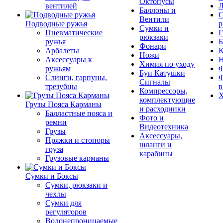
Октопусы
вентилей
Л
Баллоны и
С
Вентили
Подводные ружья
р
Сумки и
Пневматические
Г
рюкзаки
ружья
Б
Фонари
Арбалеты
К
Ножи
Аксессуары к
Химия по уходу
ружьям
Ф
Буи Катушки
Слинги, гарпуны,
Ф
Сигналы
трезубцы
в
Компрессоры,
Х
комплектующие
Грузы Пояса Карманы
и расходники
Балластные пояса и
Фото и
ремни
Видеотехника
Грузы
Аксессуары,
Пряжки и стопоры
шланги и
груза
карабины
Грузовые карманы
Сумки и Боксы
Сумки, рюкзаки и
чехлы
Сумки для
регуляторов
Водонепроницаемые