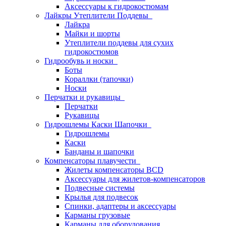
Аксессуары к гидрокостюмам
Лайкры Утеплители Поддевы
Лайкра
Майки и шорты
Утеплители поддевы для сухих
гидрокостюмов
Гидрообувь и носки
Боты
Кораллки (тапочки)
Носки
Перчатки и рукавицы
Перчатки
Рукавицы
Гидрошлемы Каски Шапочки
Гидрошлемы
Каски
Банданы и шапочки
Компенсаторы плавучести
Жилеты компенсаторы BCD
Аксессуары для жилетов-компенсаторов
Подвесные системы
Крылья для подвесок
Спинки, адаптеры и аксессуары
Карманы грузовые
Карманы для оборудования