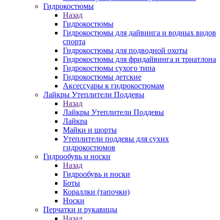
Гидрокостюмы
Назад
Гидрокостюмы
Гидрокостюмы для дайвинга и водных видов
спорта
Гидрокостюмы для подводной охоты
Гидрокостюмы для фридайвинга и триатлона
Гидрокостюмы сухого типа
Гидрокостюмы детские
Аксессуары к гидрокостюмам
Лайкры Утеплители Поддевы
Назад
Лайкры Утеплители Поддевы
Лайкра
Майки и шорты
Утеплители поддевы для сухих
гидрокостюмов
Гидрообувь и носки
Назад
Гидрообувь и носки
Боты
Кораллки (тапочки)
Носки
Перчатки и рукавицы
Назад