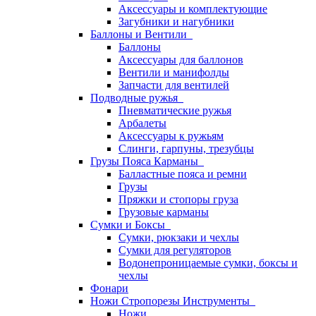
Аксессуары и комплектующие
Загубники и нагубники
Баллоны и Вентили
Баллоны
Аксессуары для баллонов
Вентили и манифолды
Запчасти для вентилей
Подводные ружья
Пневматические ружья
Арбалеты
Аксессуары к ружьям
Слинги, гарпуны, трезубцы
Грузы Пояса Карманы
Балластные пояса и ремни
Грузы
Пряжки и стопоры груза
Грузовые карманы
Сумки и Боксы
Сумки, рюкзаки и чехлы
Сумки для регуляторов
Водонепроницаемые сумки, боксы и
чехлы
Фонари
Ножи Стропорезы Инструменты
Ножи