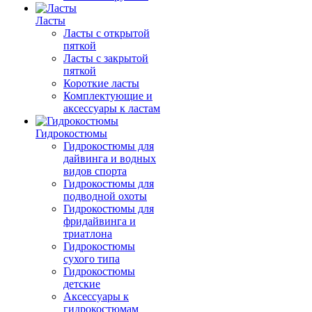
Ласты
Ласты с открытой
пяткой
Ласты с закрытой
пяткой
Короткие ласты
Комплектующие и
аксессуары к ластам
Гидрокостюмы
Гидрокостюмы для
дайвинга и водных
видов спорта
Гидрокостюмы для
подводной охоты
Гидрокостюмы для
фридайвинга и
триатлона
Гидрокостюмы
сухого типа
Гидрокостюмы
детские
Аксессуары к
гидрокостюмам