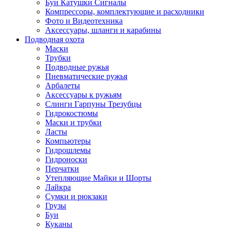
Буи Катушки Сигналы
Компрессоры, комплектующие и расходники
Фото и Видеотехника
Аксессуары, шланги и карабины
Подводная охота
Маски
Трубки
Подводные ружья
Пневматические ружья
Арбалеты
Аксессуары к ружьям
Слинги Гарпуны Трезубцы
Гидрокостюмы
Маски и трубки
Ласты
Компьютеры
Гидрошлемы
Гидроноски
Перчатки
Утепляющие Майки и Шорты
Лайкра
Сумки и рюкзаки
Грузы
Буи
Куканы