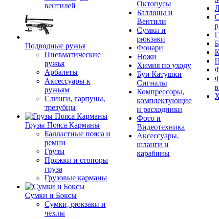
Октопусы
вентилей
Л
Баллоны и
С
Вентили
р
Сумки и
Г
рюкзаки
Б
Подводные ружья
Фонари
К
Пневматические
Ножи
ружья
Химия по уходу
Ф
Арбалеты
Буи Катушки
Ф
Аксессуары к
Сигналы
в
ружьям
Компрессоры,
Х
Слинги, гарпуны,
комплектующие
трезубцы
и расходники
Фото и
Грузы Пояса Карманы
Видеотехника
Балластные пояса и
Аксессуары,
ремни
шланги и
Грузы
карабины
Пряжки и стопоры
груза
Грузовые карманы
Сумки и Боксы
Сумки, рюкзаки и
чехлы