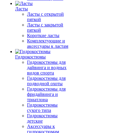
Ласты
Ласты с открытой
пяткой
Ласты с закрытой
пяткой
Короткие ласты
Комплектующие и
аксессуары к ластам
Гидрокостюмы
Гидрокостюмы для
дайвинга и водных
видов спорта
Гидрокостюмы для
подводной охоты
Гидрокостюмы для
фридайвинга и
триатлона
Гидрокостюмы
сухого типа
Гидрокостюмы
детские
Аксессуары к
гидрокостюмам