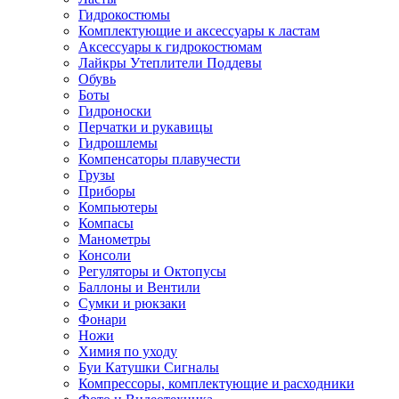
Гидрокостюмы
Комплектующие и аксессуары к ластам
Аксессуары к гидрокостюмам
Лайкры Утеплители Поддевы
Обувь
Боты
Гидроноски
Перчатки и рукавицы
Гидрошлемы
Компенсаторы плавучести
Грузы
Приборы
Компьютеры
Компасы
Манометры
Консоли
Регуляторы и Октопусы
Баллоны и Вентили
Сумки и рюкзаки
Фонари
Ножи
Химия по уходу
Буи Катушки Сигналы
Компрессоры, комплектующие и расходники