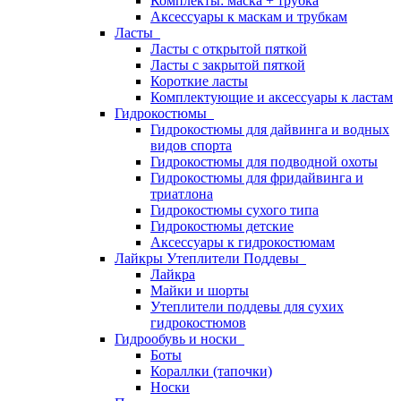
Комплекты: маска + трубка
Аксессуары к маскам и трубкам
Ласты
Ласты с открытой пяткой
Ласты с закрытой пяткой
Короткие ласты
Комплектующие и аксессуары к ластам
Гидрокостюмы
Гидрокостюмы для дайвинга и водных
видов спорта
Гидрокостюмы для подводной охоты
Гидрокостюмы для фридайвинга и
триатлона
Гидрокостюмы сухого типа
Гидрокостюмы детские
Аксессуары к гидрокостюмам
Лайкры Утеплители Поддевы
Лайкра
Майки и шорты
Утеплители поддевы для сухих
гидрокостюмов
Гидрообувь и носки
Боты
Кораллки (тапочки)
Носки