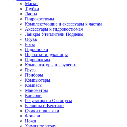
Маски
Трубки
Ласты
Гидрокостюмы
Комплектующие и аксессуары к ластам
Аксессуары к гидрокостюмам
Лайкры Утеплители Поддевы
Обувь
Боты
Гидроноски
Перчатки и рукавицы
Гидрошлемы
Компенсаторы плавучести
Грузы
Приборы
Компьютеры
Компасы
Манометры
Консоли
Регуляторы и Октопусы
Баллоны и Вентили
Сумки и рюкзаки
Фонари
Ножи
Химия по уходу