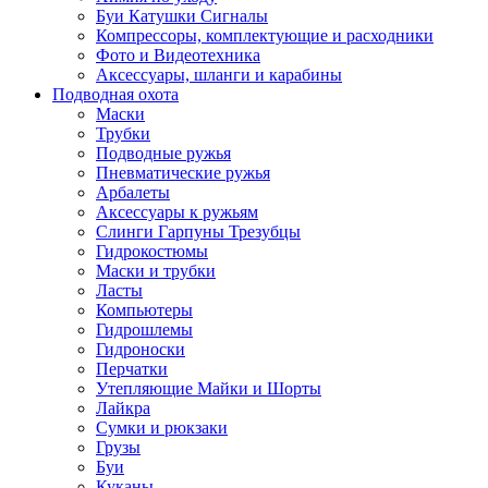
Буи Катушки Сигналы
Компрессоры, комплектующие и расходники
Фото и Видеотехника
Аксессуары, шланги и карабины
Подводная охота
Маски
Трубки
Подводные ружья
Пневматические ружья
Арбалеты
Аксессуары к ружьям
Слинги Гарпуны Трезубцы
Гидрокостюмы
Маски и трубки
Ласты
Компьютеры
Гидрошлемы
Гидроноски
Перчатки
Утепляющие Майки и Шорты
Лайкра
Сумки и рюкзаки
Грузы
Буи
Куканы