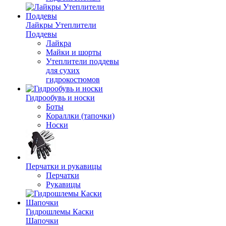
Лайкры Утеплители
Поддевы
Лайкра
Майки и шорты
Утеплители поддевы
для сухих
гидрокостюмов
Гидрообувь и носки
Боты
Кораллки (тапочки)
Носки
Перчатки и рукавицы
Перчатки
Рукавицы
Гидрошлемы Каски
Шапочки