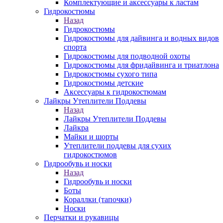
Комплектующие и аксессуары к ластам
Гидрокостюмы
Назад
Гидрокостюмы
Гидрокостюмы для дайвинга и водных видов
спорта
Гидрокостюмы для подводной охоты
Гидрокостюмы для фридайвинга и триатлона
Гидрокостюмы сухого типа
Гидрокостюмы детские
Аксессуары к гидрокостюмам
Лайкры Утеплители Поддевы
Назад
Лайкры Утеплители Поддевы
Лайкра
Майки и шорты
Утеплители поддевы для сухих
гидрокостюмов
Гидрообувь и носки
Назад
Гидрообувь и носки
Боты
Кораллки (тапочки)
Носки
Перчатки и рукавицы