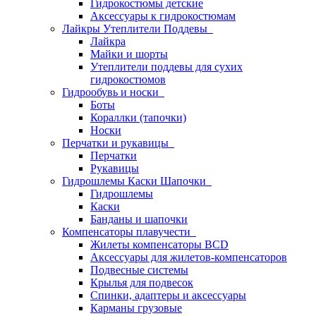
Гидрокостюмы детские
Аксессуары к гидрокостюмам
Лайкры Утеплители Поддевы
Лайкра
Майки и шорты
Утеплители поддевы для сухих
гидрокостюмов
Гидрообувь и носки
Боты
Кораллки (тапочки)
Носки
Перчатки и рукавицы
Перчатки
Рукавицы
Гидрошлемы Каски Шапочки
Гидрошлемы
Каски
Банданы и шапочки
Компенсаторы плавучести
Жилеты компенсаторы BCD
Аксессуары для жилетов-компенсаторов
Подвесные системы
Крылья для подвесок
Спинки, адаптеры и аксессуары
Карманы грузовые