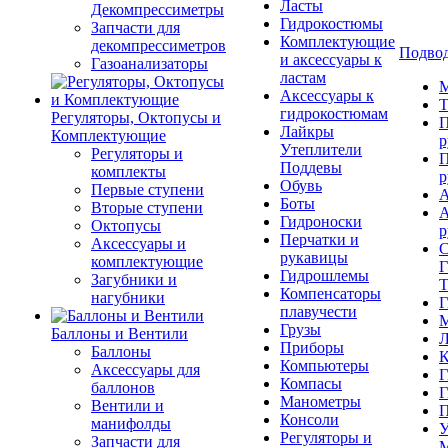
Ласты
Декомпрессиметры
Гидрокостюмы
Запчасти для
Комплектующие
декомпрессиметров
Подвод
и аксессуары к
Газоанализаторы
ластам
М
Аксессуары к
Т
гидрокостюмам
Регуляторы, Октопусы и
П
Лайкры
Комплектующие
р
Утеплители
Регуляторы и
П
Поддевы
комплекты
р
Обувь
Первые ступени
А
Боты
Вторые ступени
А
Гидроноски
Октопусы
р
Перчатки и
Аксессуары и
С
рукавицы
комплектующие
Г
Гидрошлемы
Загубники и
Т
Компенсаторы
нагубники
Г
плавучести
М
Грузы
Баллоны и Вентили
Л
Приборы
Баллоны
К
Компьютеры
Аксессуары для
Г
Компасы
баллонов
Г
Манометры
Вентили и
П
Консоли
манифолды
У
Регуляторы и
Запчасти для
М