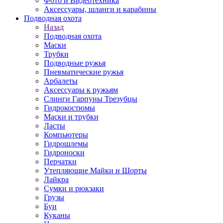
Фото и Видеотехника
Аксессуары, шланги и карабины
Подводная охота
Назад
Подводная охота
Маски
Трубки
Подводные ружья
Пневматические ружья
Арбалеты
Аксессуары к ружьям
Слинги Гарпуны Трезубцы
Гидрокостюмы
Маски и трубки
Ласты
Компьютеры
Гидрошлемы
Гидроноски
Перчатки
Утепляющие Майки и Шорты
Лайкра
Сумки и рюкзаки
Грузы
Буи
Куканы