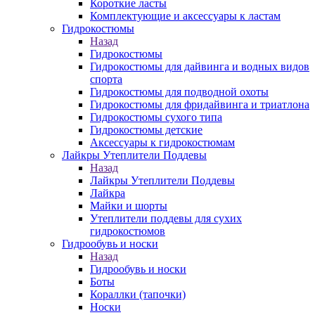
Короткие ласты
Комплектующие и аксессуары к ластам
Гидрокостюмы
Назад
Гидрокостюмы
Гидрокостюмы для дайвинга и водных видов
спорта
Гидрокостюмы для подводной охоты
Гидрокостюмы для фридайвинга и триатлона
Гидрокостюмы сухого типа
Гидрокостюмы детские
Аксессуары к гидрокостюмам
Лайкры Утеплители Поддевы
Назад
Лайкры Утеплители Поддевы
Лайкра
Майки и шорты
Утеплители поддевы для сухих
гидрокостюмов
Гидрообувь и носки
Назад
Гидрообувь и носки
Боты
Кораллки (тапочки)
Носки