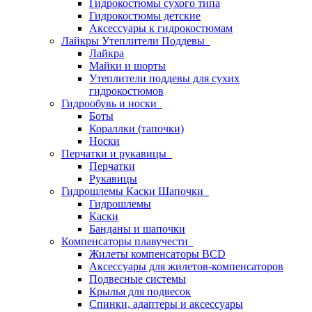
Гидрокостюмы сухого типа
Гидрокостюмы детские
Аксессуары к гидрокостюмам
Лайкры Утеплители Поддевы
Лайкра
Майки и шорты
Утеплители поддевы для сухих
гидрокостюмов
Гидрообувь и носки
Боты
Кораллки (тапочки)
Носки
Перчатки и рукавицы
Перчатки
Рукавицы
Гидрошлемы Каски Шапочки
Гидрошлемы
Каски
Банданы и шапочки
Компенсаторы плавучести
Жилеты компенсаторы BCD
Аксессуары для жилетов-компенсаторов
Подвесные системы
Крылья для подвесок
Спинки, адаптеры и аксессуары