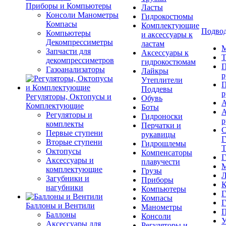
Приборы и Компьютеры
Ласты
Консоли Манометры
Гидрокостюмы
Компасы
Комплектующие
Подвод
Компьютеры
и аксессуары к
Декомпрессиметры
ластам
М
Запчасти для
Аксессуары к
Т
декомпрессиметров
гидрокостюмам
П
Газоанализаторы
Лайкры
р
Утеплители
П
Поддевы
р
Регуляторы, Октопусы и
Обувь
А
Комплектующие
Боты
А
Регуляторы и
Гидроноски
р
комплекты
Перчатки и
С
Первые ступени
рукавицы
Г
Вторые ступени
Гидрошлемы
Т
Октопусы
Компенсаторы
Г
Аксессуары и
плавучести
М
комплектующие
Грузы
Л
Загубники и
Приборы
К
нагубники
Компьютеры
Г
Компасы
Г
Баллоны и Вентили
Манометры
П
Баллоны
Консоли
У
Аксессуары для
Регуляторы и