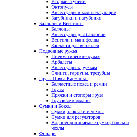
Вторые ступени
Октопусы
Аксессуары и комплектующие
Загубники и нагубники
Баллоны и Вентили
Баллоны
Аксессуары для баллонов
Вентили и манифолды
Запчасти для вентилей
Подводные ружья
Пневматические ружья
Арбалеты
Аксессуары к ружьям
Слинги, гарпуны, трезубцы
Грузы Пояса Карманы
Балластные пояса и ремни
Грузы
Пряжки и стопоры груза
Грузовые карманы
Сумки и Боксы
Сумки, рюкзаки и чехлы
Сумки для регуляторов
Водонепроницаемые сумки, боксы и
чехлы
Фонари