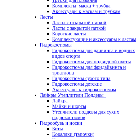
Трубки для плавания
Комплекты: маска + трубка
Аксессуары к маскам и трубкам
Ласты
Ласты с открытой пяткой
Ласты с закрытой пяткой
Короткие ласты
Комплектующие и аксессуары к ластам
Гидрокостюмы
Гидрокостюмы для дайвинга и водных
видов спорта
Гидрокостюмы для подводной охоты
Гидрокостюмы для фридайвинга и
триатлона
Гидрокостюмы сухого типа
Гидрокостюмы детские
Аксессуары к гидрокостюмам
Лайкры Утеплители Поддевы
Лайкра
Майки и шорты
Утеплители поддевы для сухих
гидрокостюмов
Гидрообувь и носки
Боты
Кораллки (тапочки)