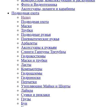
Компрессоры, комплектующие и расходники
Фото и Видеотехника
Аксессуары, шланги и карабины
Подводная охота
Назад
Подводная охота
Маски
Трубки
Подводные ружья
Пневматические ружья
Арбалеты
Аксессуары к ружьям
Слинги Гарпуны Трезубцы
Гидрокостюмы
Маски и трубки
Ласты
Компьютеры
Гидрошлемы
Гидроноски
Перчатки
Утепляющие Майки и Шорты
Лайкра
Сумки и рюкзаки
Грузы
Буи