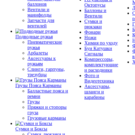
М
баллонов
Октопусы
Л
Вентили и
Баллоны и
С
манифолды
Вентили
р
Запчасти для
Сумки и
Г
вентилей
рюкзаки
Б
Фонари
К
Подводные ружья
Ножи
Пневматические
Химия по уходу
Ф
ружья
Буи Катушки
Ф
Арбалеты
Сигналы
в
Аксессуары к
Компрессоры,
Х
ружьям
комплектующие
Слинги, гарпуны,
и расходники
трезубцы
Фото и
Видеотехника
Грузы Пояса Карманы
Аксессуары,
Балластные пояса и
шланги и
ремни
карабины
Грузы
Пряжки и стопоры
груза
Грузовые карманы
Сумки и Боксы
Сумки, рюкзаки и