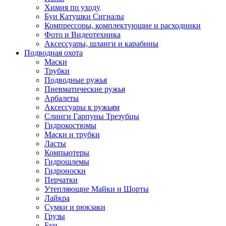
Химия по уходу
Буи Катушки Сигналы
Компрессоры, комплектующие и расходники
Фото и Видеотехника
Аксессуары, шланги и карабины
Подводная охота
Маски
Трубки
Подводные ружья
Пневматические ружья
Арбалеты
Аксессуары к ружьям
Слинги Гарпуны Трезубцы
Гидрокостюмы
Маски и трубки
Ласты
Компьютеры
Гидрошлемы
Гидроноски
Перчатки
Утепляющие Майки и Шорты
Лайкра
Сумки и рюкзаки
Грузы
Буи