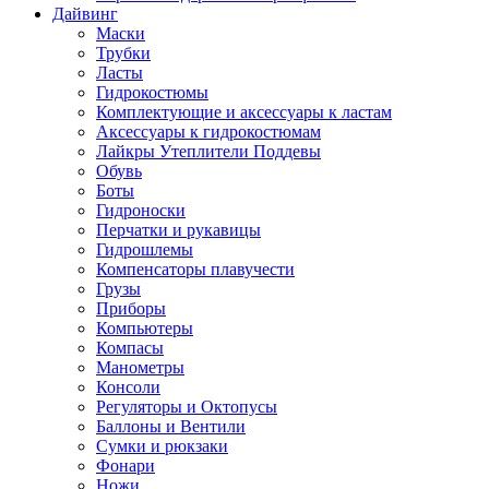
Дайвинг
Маски
Трубки
Ласты
Гидрокостюмы
Комплектующие и аксессуары к ластам
Аксессуары к гидрокостюмам
Лайкры Утеплители Поддевы
Обувь
Боты
Гидроноски
Перчатки и рукавицы
Гидрошлемы
Компенсаторы плавучести
Грузы
Приборы
Компьютеры
Компасы
Манометры
Консоли
Регуляторы и Октопусы
Баллоны и Вентили
Сумки и рюкзаки
Фонари
Ножи