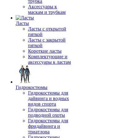
трубка
Аксессуары к
маскам и трубкам
Ласты
Ласты с открытой
пяткой
Ласты с закрытой
пяткой
Короткие ласты
Комплектующие и
аксессуары к ластам
Гидрокостюмы
Гидрокостюмы для
дайвинга и водных
видов спорта
Гидрокостюмы для
подводной охоты
Гидрокостюмы для
фридайвинга и
триатлона
Гидрокостюмы