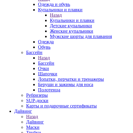
Одежда и обувь
Купальники и плавки
Назад
Купальники и плавки
Детские купальники
Женские купальники
Мужские шорты для плавания
Одежда
Обувь
Бассейн
Назад
Бассейн
Очки
Шапочки
Лопатки, перчатки и тренажеры
Беруши и зажимы для носа
Полотенца
Ребризеры
SUP-доски
Карты и подарочные сертификаты
Дайвинг
Назад
Дайвинг
Маски
Трубки