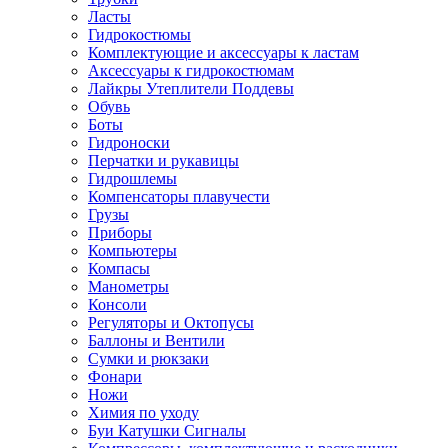
Ласты
Гидрокостюмы
Комплектующие и аксессуары к ластам
Аксессуары к гидрокостюмам
Лайкры Утеплители Поддевы
Обувь
Боты
Гидроноски
Перчатки и рукавицы
Гидрошлемы
Компенсаторы плавучести
Грузы
Приборы
Компьютеры
Компасы
Манометры
Консоли
Регуляторы и Октопусы
Баллоны и Вентили
Сумки и рюкзаки
Фонари
Ножи
Химия по уходу
Буи Катушки Сигналы