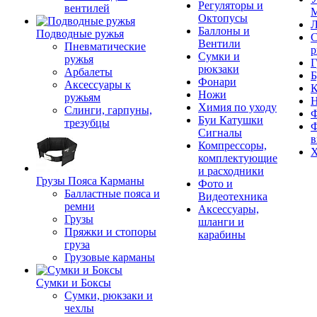
Регуляторы и
вентилей
М
Октопусы
Л
Баллоны и
Подводные ружья
С
Вентили
Пневматические
р
Сумки и
ружья
Г
рюкзаки
Арбалеты
Б
Фонари
Аксессуары к
К
Ножи
ружьям
Химия по уходу
Слинги, гарпуны,
Ф
Буи Катушки
трезубцы
Ф
Сигналы
в
Компрессоры,
Х
комплектующие
и расходники
Грузы Пояса Карманы
Фото и
Балластные пояса и
Видеотехника
ремни
Аксессуары,
Грузы
шланги и
Пряжки и стопоры
карабины
груза
Грузовые карманы
Сумки и Боксы
Сумки, рюкзаки и
чехлы