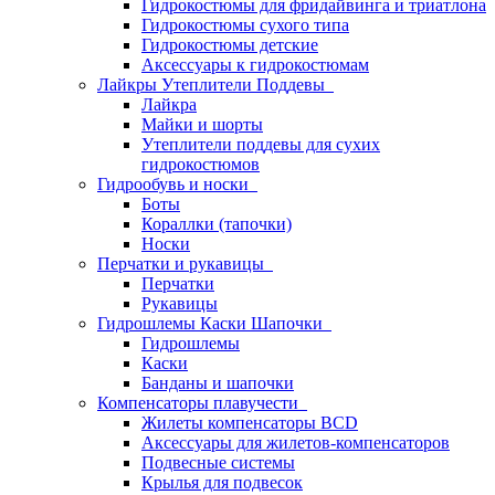
Гидрокостюмы для фридайвинга и триатлона
Гидрокостюмы сухого типа
Гидрокостюмы детские
Аксессуары к гидрокостюмам
Лайкры Утеплители Поддевы
Лайкра
Майки и шорты
Утеплители поддевы для сухих
гидрокостюмов
Гидрообувь и носки
Боты
Кораллки (тапочки)
Носки
Перчатки и рукавицы
Перчатки
Рукавицы
Гидрошлемы Каски Шапочки
Гидрошлемы
Каски
Банданы и шапочки
Компенсаторы плавучести
Жилеты компенсаторы BCD
Аксессуары для жилетов-компенсаторов
Подвесные системы
Крылья для подвесок