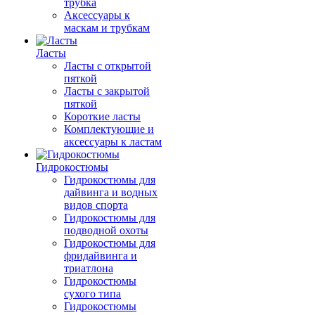
трубка
Аксессуары к
маскам и трубкам
Ласты
Ласты с открытой
пяткой
Ласты с закрытой
пяткой
Короткие ласты
Комплектующие и
аксессуары к ластам
Гидрокостюмы
Гидрокостюмы для
дайвинга и водных
видов спорта
Гидрокостюмы для
подводной охоты
Гидрокостюмы для
фридайвинга и
триатлона
Гидрокостюмы
сухого типа
Гидрокостюмы