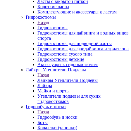
Ласты с закрытой пяткой
Короткие ласты
Комплектующие и аксессуары к ластам
Гидрокостюмы
Назад
Гидрокостюмы
Гидрокостюмы для дайвинга и водных видов
спорта
Гидрокостюмы для подводной охоты
Гидрокостюмы для фридайвинга и триатлона
Гидрокостюмы сухого типа
Гидрокостюмы детские
Аксессуары к гидрокостюмам
Лайкры Утеплители Поддевы
Назад
Лайкры Утеплители Поддевы
Лайкра
Майки и шорты
Утеплители поддевы для сухих
гидрокостюмов
Гидрообувь и носки
Назад
Гидрообувь и носки
Боты
Кораллки (тапочки)