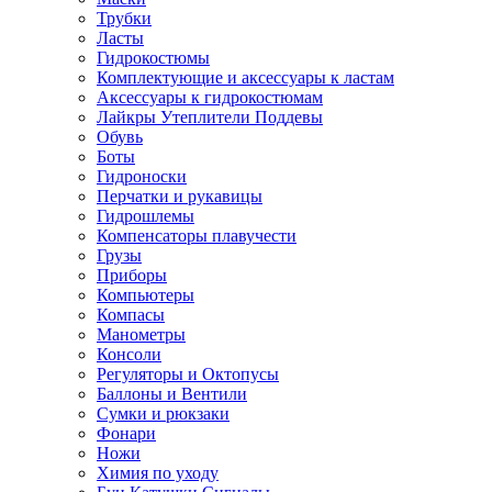
Трубки
Ласты
Гидрокостюмы
Комплектующие и аксессуары к ластам
Аксессуары к гидрокостюмам
Лайкры Утеплители Поддевы
Обувь
Боты
Гидроноски
Перчатки и рукавицы
Гидрошлемы
Компенсаторы плавучести
Грузы
Приборы
Компьютеры
Компасы
Манометры
Консоли
Регуляторы и Октопусы
Баллоны и Вентили
Сумки и рюкзаки
Фонари
Ножи
Химия по уходу