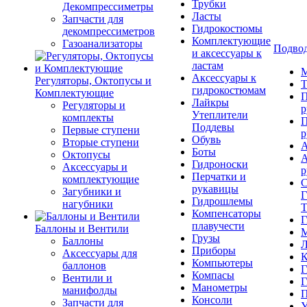
Трубки
Декомпрессиметры
Ласты
Запчасти для
Гидрокостюмы
декомпрессиметров
Комплектующие
Газоанализаторы
Подвод
и аксессуары к
ластам
М
Аксессуары к
Регуляторы, Октопусы и
Т
гидрокостюмам
Комплектующие
П
Лайкры
Регуляторы и
р
Утеплители
комплекты
П
Поддевы
Первые ступени
р
Обувь
Вторые ступени
А
Боты
Октопусы
А
Гидроноски
Аксессуары и
р
Перчатки и
комплектующие
С
рукавицы
Загубники и
Г
Гидрошлемы
нагубники
Т
Компенсаторы
Г
плавучести
Баллоны и Вентили
М
Грузы
Баллоны
Л
Приборы
Аксессуары для
К
Компьютеры
баллонов
Г
Компасы
Вентили и
Г
Манометры
манифолды
П
Консоли
Запчасти для
У