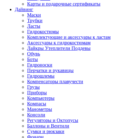
Карты и подарочные сертификаты
Дайвинг
Маски
Трубки
Ласты
Гидрокостюмы
Комплектующие и аксессуары к ластам
Аксессуары к гидрокостюмам
Лайкры Утеплители Поддевы
Обувь
Боты
Гидроноски
Перчатки и рукавицы
Гидрошлемы
Компенсаторы плавучести
Грузы
Приборы
Компьютеры
Компасы
Манометры
Консоли
Регуляторы и Октопусы
Баллоны и Вентили
Сумки и рюкзаки
Фонари