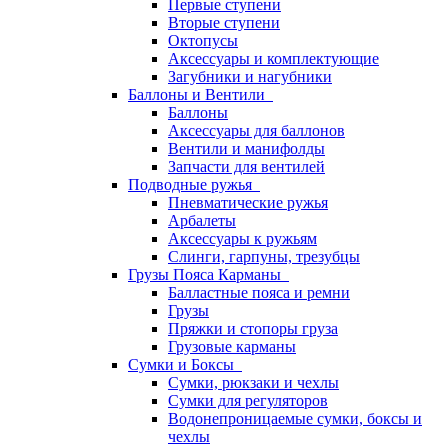
Первые ступени
Вторые ступени
Октопусы
Аксессуары и комплектующие
Загубники и нагубники
Баллоны и Вентили
Баллоны
Аксессуары для баллонов
Вентили и манифолды
Запчасти для вентилей
Подводные ружья
Пневматические ружья
Арбалеты
Аксессуары к ружьям
Слинги, гарпуны, трезубцы
Грузы Пояса Карманы
Балластные пояса и ремни
Грузы
Пряжки и стопоры груза
Грузовые карманы
Сумки и Боксы
Сумки, рюкзаки и чехлы
Сумки для регуляторов
Водонепроницаемые сумки, боксы и
чехлы