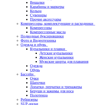
Вешалки
Карабины и маркеры
Кольца
Сувениры
Прочие аксессуары
Компрессоры, комплектующие и расходники
Компрессоры
Компрессорные масла
Подводные буксировщики
Фото и Видеотехника
Одежда и обувь
Купальники и плавки
Детские купальники
Женские купальники
Мужские шорты для плавания
Одежда
Обувь
Бассейн
Очки
Шапочки
Лопатки, перчатки и тренажеры
Беруши и зажимы для носа
Полотенца
Ребризеры
SUP-доски