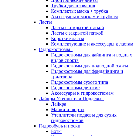
Диоптрические линзы
Трубки для плавания
Комплекты: маска + трубка
Аксессуары к маскам и трубкам
Ласты
Ласты с открытой пяткой
Ласты с закрытой пяткой
Короткие ласты
Комплектующие и аксессуары к ластам
Гидрокостюмы
Гидрокостюмы для дайвинга и водных
видов спорта
Гидрокостюмы для подводной охоты
Гидрокостюмы для фридайвинга и
триатлона
Гидрокостюмы сухого типа
Гидрокостюмы детские
Аксессуары к гидрокостюмам
Лайкры Утеплители Поддевы
Лайкра
Майки и шорты
Утеплители поддевы для сухих
гидрокостюмов
Гидрообувь и носки
Боты