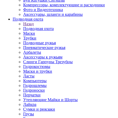
Буи Катушки Сигналы
Компрессоры, комплектующие и расходники
Фото и Видеотехника
Аксессуары, шланги и карабины
Подводная охота
Назад
Подводная охота
Маски
Трубки
Подводные ружья
Пневматические ружья
Арбалеты
Аксессуары к ружьям
Слинги Гарпуны Трезубцы
Гидрокостюмы
Маски и трубки
Ласты
Компьютеры
Гидрошлемы
Гидроноски
Перчатки
Утепляющие Майки и Шорты
Лайкра
Сумки и рюкзаки
Грузы