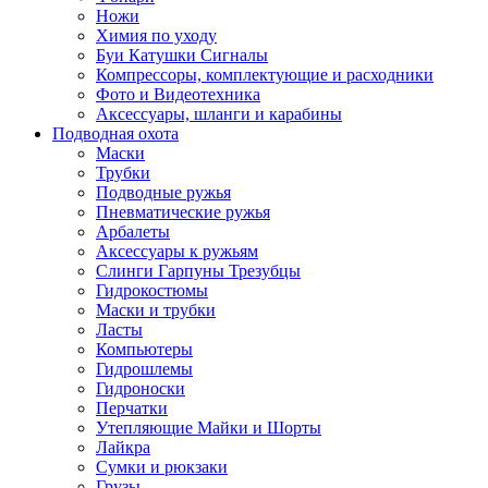
Ножи
Химия по уходу
Буи Катушки Сигналы
Компрессоры, комплектующие и расходники
Фото и Видеотехника
Аксессуары, шланги и карабины
Подводная охота
Маски
Трубки
Подводные ружья
Пневматические ружья
Арбалеты
Аксессуары к ружьям
Слинги Гарпуны Трезубцы
Гидрокостюмы
Маски и трубки
Ласты
Компьютеры
Гидрошлемы
Гидроноски
Перчатки
Утепляющие Майки и Шорты
Лайкра
Сумки и рюкзаки
Грузы