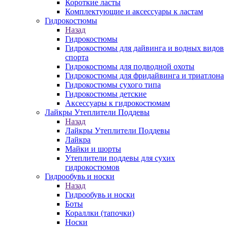
Короткие ласты
Комплектующие и аксессуары к ластам
Гидрокостюмы
Назад
Гидрокостюмы
Гидрокостюмы для дайвинга и водных видов
спорта
Гидрокостюмы для подводной охоты
Гидрокостюмы для фридайвинга и триатлона
Гидрокостюмы сухого типа
Гидрокостюмы детские
Аксессуары к гидрокостюмам
Лайкры Утеплители Поддевы
Назад
Лайкры Утеплители Поддевы
Лайкра
Майки и шорты
Утеплители поддевы для сухих
гидрокостюмов
Гидрообувь и носки
Назад
Гидрообувь и носки
Боты
Кораллки (тапочки)
Носки