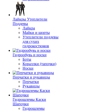
Лайкры Утеплители
Поддевы
Лайкра
Майки и шорты
Утеплители поддевы
для сухих
гидрокостюмов
Гидрообувь и носки
Боты
Кораллки (тапочки)
Носки
Перчатки и рукавицы
Перчатки
Рукавицы
Гидрошлемы Каски
Шапочки
Гидрошлемы