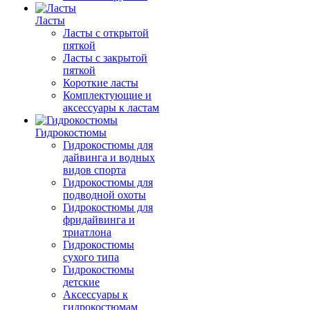
Ласты
Ласты с открытой
пяткой
Ласты с закрытой
пяткой
Короткие ласты
Комплектующие и
аксессуары к ластам
Гидрокостюмы
Гидрокостюмы для
дайвинга и водных
видов спорта
Гидрокостюмы для
подводной охоты
Гидрокостюмы для
фридайвинга и
триатлона
Гидрокостюмы
сухого типа
Гидрокостюмы
детские
Аксессуары к
гидрокостюмам