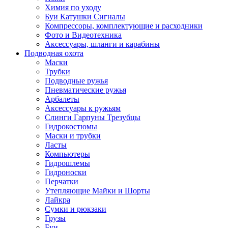
Химия по уходу
Буи Катушки Сигналы
Компрессоры, комплектующие и расходники
Фото и Видеотехника
Аксессуары, шланги и карабины
Подводная охота
Маски
Трубки
Подводные ружья
Пневматические ружья
Арбалеты
Аксессуары к ружьям
Слинги Гарпуны Трезубцы
Гидрокостюмы
Маски и трубки
Ласты
Компьютеры
Гидрошлемы
Гидроноски
Перчатки
Утепляющие Майки и Шорты
Лайкра
Сумки и рюкзаки
Грузы
Буи