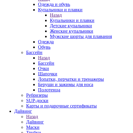
Одежда и обувь
Купальники и плавки
Назад
Купальники и плавки
Детские купальники
Женские купальники
Мужские шорты для плавания
Одежда
Обувь
Бассейн
Назад
Бассейн
Очки
Шапочки
Лопатки, перчатки и тренажеры
Беруши и зажимы для носа
Полотенца
Ребризеры
SUP-доски
Карты и подарочные сертификаты
Дайвинг
Назад
Дайвинг
Маски
Трубки