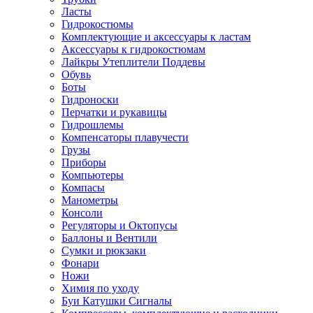
Ласты
Гидрокостюмы
Комплектующие и аксессуары к ластам
Аксессуары к гидрокостюмам
Лайкры Утеплители Поддевы
Обувь
Боты
Гидроноски
Перчатки и рукавицы
Гидрошлемы
Компенсаторы плавучести
Грузы
Приборы
Компьютеры
Компасы
Манометры
Консоли
Регуляторы и Октопусы
Баллоны и Вентили
Сумки и рюкзаки
Фонари
Ножи
Химия по уходу
Буи Катушки Сигналы