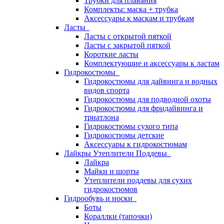
Трубки для плавания
Комплекты: маска + трубка
Аксессуары к маскам и трубкам
Ласты
Ласты с открытой пяткой
Ласты с закрытой пяткой
Короткие ласты
Комплектующие и аксессуары к ластам
Гидрокостюмы
Гидрокостюмы для дайвинга и водных
видов спорта
Гидрокостюмы для подводной охоты
Гидрокостюмы для фридайвинга и
триатлона
Гидрокостюмы сухого типа
Гидрокостюмы детские
Аксессуары к гидрокостюмам
Лайкры Утеплители Поддевы
Лайкра
Майки и шорты
Утеплители поддевы для сухих
гидрокостюмов
Гидрообувь и носки
Боты
Кораллки (тапочки)