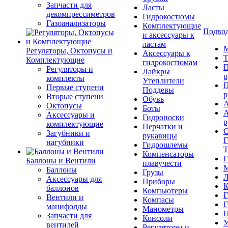
Запчасти для
Ласты
декомпрессиметров
Гидрокостюмы
Газоанализаторы
Комплектующие
Подвод
и аксессуары к
ластам
М
Регуляторы, Октопусы и
Аксессуары к
Т
Комплектующие
гидрокостюмам
П
Регуляторы и
Лайкры
р
комплекты
Утеплители
П
Первые ступени
Поддевы
р
Вторые ступени
Обувь
А
Октопусы
Боты
А
Аксессуары и
Гидроноски
р
комплектующие
Перчатки и
С
Загубники и
рукавицы
Г
нагубники
Гидрошлемы
Т
Компенсаторы
Г
Баллоны и Вентили
плавучести
М
Баллоны
Грузы
Л
Аксессуары для
Приборы
К
баллонов
Компьютеры
Г
Вентили и
Компасы
Г
манифолды
Манометры
П
Запчасти для
Консоли
У
вентилей
Регуляторы и