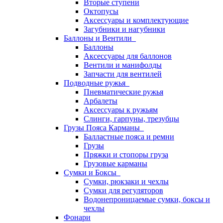
Вторые ступени
Октопусы
Аксессуары и комплектующие
Загубники и нагубники
Баллоны и Вентили
Баллоны
Аксессуары для баллонов
Вентили и манифолды
Запчасти для вентилей
Подводные ружья
Пневматические ружья
Арбалеты
Аксессуары к ружьям
Слинги, гарпуны, трезубцы
Грузы Пояса Карманы
Балластные пояса и ремни
Грузы
Пряжки и стопоры груза
Грузовые карманы
Сумки и Боксы
Сумки, рюкзаки и чехлы
Сумки для регуляторов
Водонепроницаемые сумки, боксы и
чехлы
Фонари