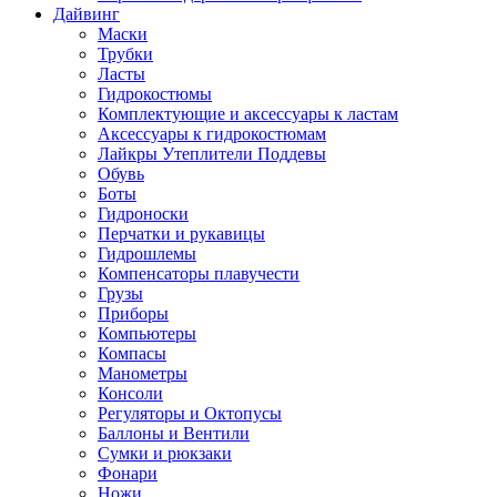
Дайвинг
Маски
Трубки
Ласты
Гидрокостюмы
Комплектующие и аксессуары к ластам
Аксессуары к гидрокостюмам
Лайкры Утеплители Поддевы
Обувь
Боты
Гидроноски
Перчатки и рукавицы
Гидрошлемы
Компенсаторы плавучести
Грузы
Приборы
Компьютеры
Компасы
Манометры
Консоли
Регуляторы и Октопусы
Баллоны и Вентили
Сумки и рюкзаки
Фонари
Ножи