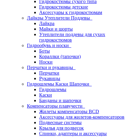
Гидрокостюмы сухого типа
Гидрокостюмы детские
Аксессуары к гидрокостюмам
Лайкры Утеплители Поддевы
Лайкра
Майки и шорты
Утеплители поддевы для сухих
гидрокостюмов
Гидрообувь и носки
Боты
Кораллки (тапочки)
Носки
Перчатки и рукавицы
Перчатки
Рукавицы
Гидрошлемы Каски Шапочки
Гидрошлемы
Каски
Банданы и шапочки
Компенсаторы плавучести
Жилеты компенсаторы BCD
Аксессуары для жилетов-компенсаторов
Подвесные системы
Крылья для подвесок
Спинки, адаптеры и аксессуары