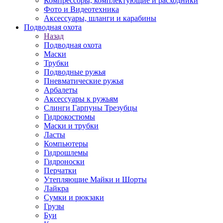
Компрессоры, комплектующие и расходники
Фото и Видеотехника
Аксессуары, шланги и карабины
Подводная охота
Назад
Подводная охота
Маски
Трубки
Подводные ружья
Пневматические ружья
Арбалеты
Аксессуары к ружьям
Слинги Гарпуны Трезубцы
Гидрокостюмы
Маски и трубки
Ласты
Компьютеры
Гидрошлемы
Гидроноски
Перчатки
Утепляющие Майки и Шорты
Лайкра
Сумки и рюкзаки
Грузы
Буи