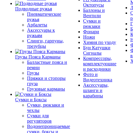
М
Октопусы
Л
Подводные ружья
Баллоны и
С
Пневматические
Вентили
р
ружья
Сумки и
Г
Арбалеты
рюкзаки
Б
Аксессуары к
Фонари
К
ружьям
Ножи
Слинги, гарпуны,
Химия по уходу
Ф
трезубцы
Буи Катушки
Ф
Сигналы
в
Грузы Пояса Карманы
Компрессоры,
Х
Балластные пояса и
комплектующие
ремни
и расходники
Грузы
Фото и
Пряжки и стопоры
Видеотехника
груза
Аксессуары,
Грузовые карманы
шланги и
карабины
Сумки и Боксы
Сумки, рюкзаки и
чехлы
Сумки для
регуляторов
Водонепроницаемые
сумки, боксы и