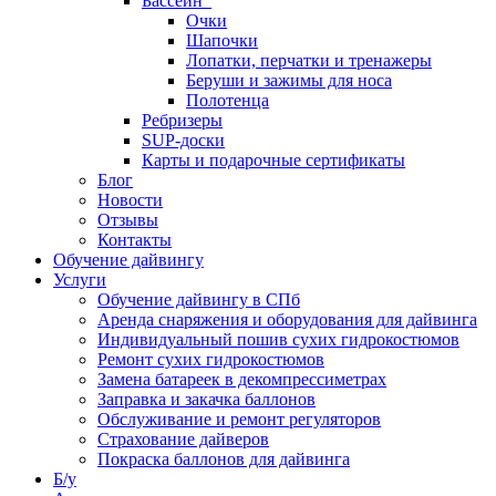
Бассейн
Очки
Шапочки
Лопатки, перчатки и тренажеры
Беруши и зажимы для носа
Полотенца
Ребризеры
SUP-доски
Карты и подарочные сертификаты
Блог
Новости
Отзывы
Контакты
Обучение дайвингу
Услуги
Обучение дайвингу в СПб
Аренда снаряжения и оборудования для дайвинга
Индивидуальный пошив сухих гидрокостюмов
Ремонт сухих гидрокостюмов
Замена батареек в декомпрессиметрах
Заправка и закачка баллонов
Обслуживание и ремонт регуляторов
Страхование дайверов
Покраска баллонов для дайвинга
Б/у