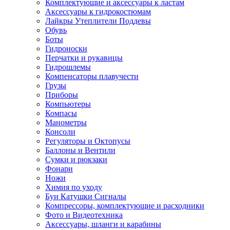
Комплектующие и аксессуары к ластам
Аксессуары к гидрокостюмам
Лайкры Утеплители Поддевы
Обувь
Боты
Гидроноски
Перчатки и рукавицы
Гидрошлемы
Компенсаторы плавучести
Грузы
Приборы
Компьютеры
Компасы
Манометры
Консоли
Регуляторы и Октопусы
Баллоны и Вентили
Сумки и рюкзаки
Фонари
Ножи
Химия по уходу
Буи Катушки Сигналы
Компрессоры, комплектующие и расходники
Фото и Видеотехника
Аксессуары, шланги и карабины