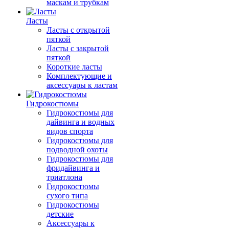
маскам и трубкам
Ласты
Ласты с открытой
пяткой
Ласты с закрытой
пяткой
Короткие ласты
Комплектующие и
аксессуары к ластам
Гидрокостюмы
Гидрокостюмы для
дайвинга и водных
видов спорта
Гидрокостюмы для
подводной охоты
Гидрокостюмы для
фридайвинга и
триатлона
Гидрокостюмы
сухого типа
Гидрокостюмы
детские
Аксессуары к