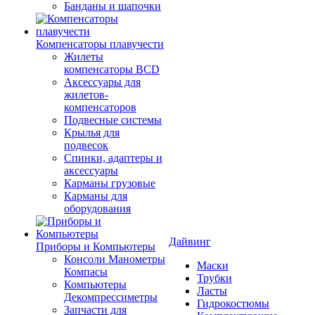
Банданы и шапочки
Компенсаторы плавучести
Жилеты
компенсаторы BCD
Аксессуары для
жилетов-
компенсаторов
Подвесные системы
Крылья для
подвесок
Спинки, адаптеры и
аксессуары
Карманы грузовые
Карманы для
оборудования
Дайвинг
Приборы и Компьютеры
Консоли Манометры
Маски
Компасы
Трубки
Компьютеры
Ласты
Декомпрессиметры
Гидрокостюмы
Запчасти для