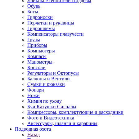
Лайкры Утеплители Поддевы
Обувь
Боты
Гидроноски
Перчатки и рукавицы
Гидрошлемы
Компенсаторы плавучести
Грузы
Приборы
Компьютеры
Компасы
Манометры
Консоли
Регуляторы и Октопусы
Баллоны и Вентили
Сумки и рюкзаки
Фонари
Ножи
Химия по уходу
Буи Катушки Сигналы
Компрессоры, комплектующие и расходники
Фото и Видеотехника
Аксессуары, шланги и карабины
Подводная охота
Назад