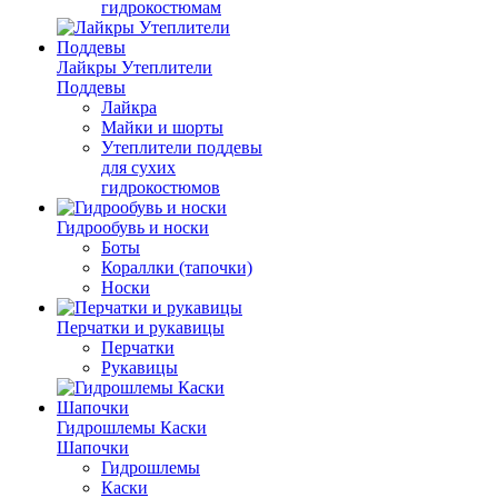
гидрокостюмам
Лайкры Утеплители
Поддевы
Лайкра
Майки и шорты
Утеплители поддевы
для сухих
гидрокостюмов
Гидрообувь и носки
Боты
Кораллки (тапочки)
Носки
Перчатки и рукавицы
Перчатки
Рукавицы
Гидрошлемы Каски
Шапочки
Гидрошлемы
Каски