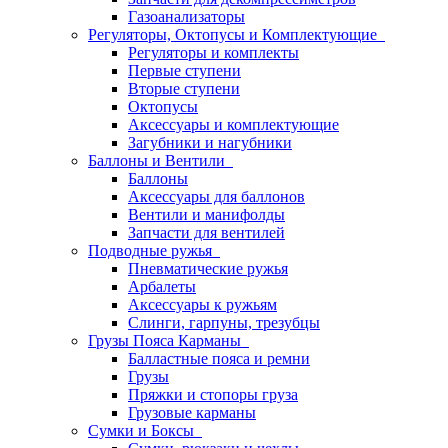
Газоанализаторы
Регуляторы, Октопусы и Комплектующие
Регуляторы и комплекты
Первые ступени
Вторые ступени
Октопусы
Аксессуары и комплектующие
Загубники и нагубники
Баллоны и Вентили
Баллоны
Аксессуары для баллонов
Вентили и манифолды
Запчасти для вентилей
Подводные ружья
Пневматические ружья
Арбалеты
Аксессуары к ружьям
Слинги, гарпуны, трезубцы
Грузы Пояса Карманы
Балластные пояса и ремни
Грузы
Пряжки и стопоры груза
Грузовые карманы
Сумки и Боксы