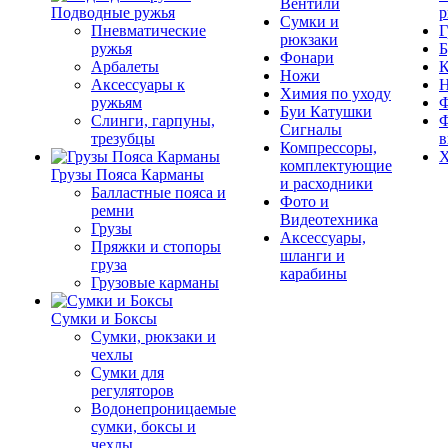
Вентили
Подводные ружья
р
Сумки и
Пневматические
Г
рюкзаки
ружья
Б
Фонари
Арбалеты
К
Ножи
Аксессуары к
Химия по уходу
ружьям
Ф
Буи Катушки
Слинги, гарпуны,
Ф
Сигналы
трезубцы
в
Компрессоры,
Х
комплектующие
Грузы Пояса Карманы
и расходники
Балластные пояса и
Фото и
ремни
Видеотехника
Грузы
Аксессуары,
Пряжки и стопоры
шланги и
груза
карабины
Грузовые карманы
Сумки и Боксы
Сумки, рюкзаки и
чехлы
Сумки для
регуляторов
Водонепроницаемые
сумки, боксы и
чехлы