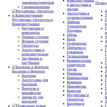
Комплектующие
декомпрессиметров
Подвод
и аксессуары к
Газоанализаторы
ластам
М
Аксессуары к
Т
гидрокостюмам
Регуляторы, Октопусы и
П
Лайкры
Комплектующие
р
Утеплители
Регуляторы и
П
Поддевы
комплекты
р
Обувь
Первые ступени
А
Боты
Вторые ступени
А
Гидроноски
Октопусы
р
Перчатки и
Аксессуары и
С
рукавицы
комплектующие
Г
Гидрошлемы
Загубники и
Т
Компенсаторы
нагубники
Г
плавучести
М
Грузы
Баллоны и Вентили
Л
Приборы
Баллоны
К
Компьютеры
Аксессуары для
Г
Компасы
баллонов
Г
Манометры
Вентили и
П
Консоли
манифолды
У
Регуляторы и
Запчасти для
М
Октопусы
вентилей
Л
Баллоны и
С