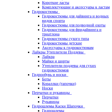
Короткие ласты
Комплектующие и аксессуары к ластам
Гидрокостюмы
Гидрокостюмы для дайвинга и водных
видов спорта
Гидрокостюмы для подводной охоты
Гидрокостюмы для фридайвинга и
триатлона
Гидрокостюмы сухого типа
Гидрокостюмы детские
Аксессуары к гидрокостюмам
Лайкры Утеплители Поддевы
Лайкра
Майки и шорты
Утеплители поддевы для сухих
гидрокостюмов
Гидрообувь и носки
Боты
Кораллки (тапочки)
Носки
Перчатки и рукавицы
Перчатки
Рукавицы
Гидрошлемы Каски Шапочки
Гидрошлемы