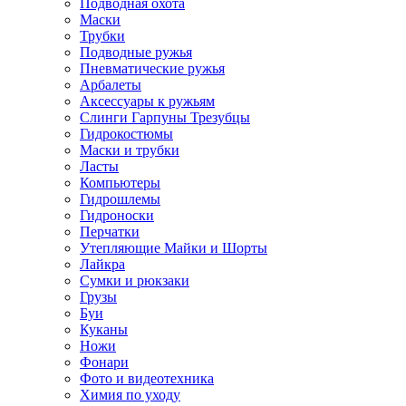
Подводная охота
Маски
Трубки
Подводные ружья
Пневматические ружья
Арбалеты
Аксессуары к ружьям
Слинги Гарпуны Трезубцы
Гидрокостюмы
Маски и трубки
Ласты
Компьютеры
Гидрошлемы
Гидроноски
Перчатки
Утепляющие Майки и Шорты
Лайкра
Сумки и рюкзаки
Грузы
Буи
Куканы
Ножи
Фонари
Фото и видеотехника
Химия по уходу