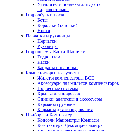
Утеплители поддевы для сухих
гидрокостюмов
Гидрообувь и носки
Боты
Кораллки (тапочки)
Носки
Перчатки и рукавицы
Перчатки
Рукавицы
Гидрошлемы Каски Шапочки
Гидрошлемы
Каски
Банданы и шапочки
Компенсаторы плавучести
Жилеты компенсаторы BCD
Аксессуары для жилетов-компенсаторов
Подвесные системы
Крылья для подвесок
Спинки, адаптеры и аксессуары
Карманы грузовые
Карманы для оборудования
Приборы и Компьютеры
Консоли Манометры Компасы
Компьютеры Декомпрессиметры
Запчасти для декомпрессиметров