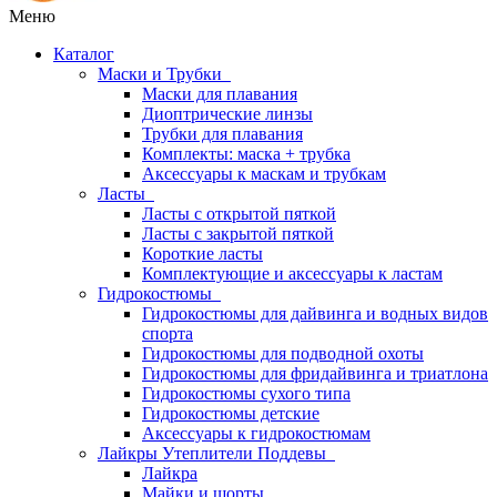
Меню
Каталог
Маски и Трубки
Маски для плавания
Диоптрические линзы
Трубки для плавания
Комплекты: маска + трубка
Аксессуары к маскам и трубкам
Ласты
Ласты с открытой пяткой
Ласты с закрытой пяткой
Короткие ласты
Комплектующие и аксессуары к ластам
Гидрокостюмы
Гидрокостюмы для дайвинга и водных видов
спорта
Гидрокостюмы для подводной охоты
Гидрокостюмы для фридайвинга и триатлона
Гидрокостюмы сухого типа
Гидрокостюмы детские
Аксессуары к гидрокостюмам
Лайкры Утеплители Поддевы
Лайкра
Майки и шорты