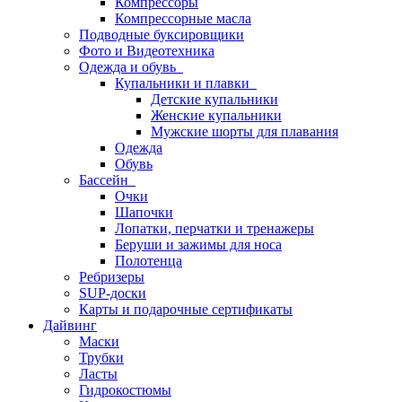
Компрессоры
Компрессорные масла
Подводные буксировщики
Фото и Видеотехника
Одежда и обувь
Купальники и плавки
Детские купальники
Женские купальники
Мужские шорты для плавания
Одежда
Обувь
Бассейн
Очки
Шапочки
Лопатки, перчатки и тренажеры
Беруши и зажимы для носа
Полотенца
Ребризеры
SUP-доски
Карты и подарочные сертификаты
Дайвинг
Маски
Трубки
Ласты
Гидрокостюмы