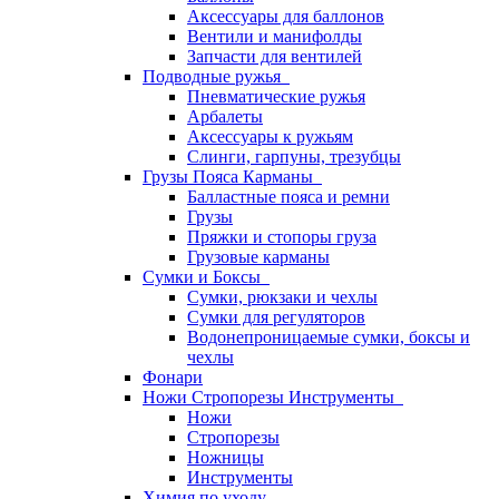
Аксессуары для баллонов
Вентили и манифолды
Запчасти для вентилей
Подводные ружья
Пневматические ружья
Арбалеты
Аксессуары к ружьям
Слинги, гарпуны, трезубцы
Грузы Пояса Карманы
Балластные пояса и ремни
Грузы
Пряжки и стопоры груза
Грузовые карманы
Сумки и Боксы
Сумки, рюкзаки и чехлы
Сумки для регуляторов
Водонепроницаемые сумки, боксы и
чехлы
Фонари
Ножи Стропорезы Инструменты
Ножи
Стропорезы
Ножницы
Инструменты
Химия по уходу