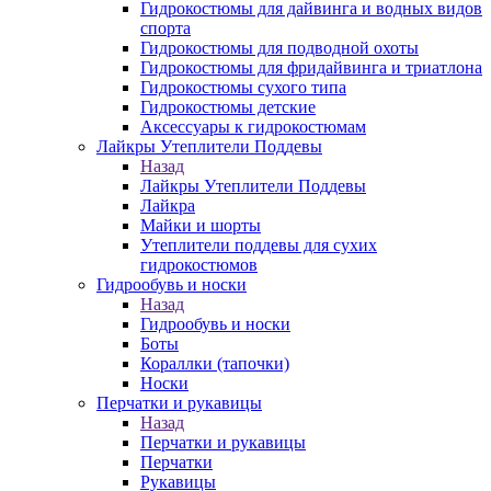
Гидрокостюмы для дайвинга и водных видов
спорта
Гидрокостюмы для подводной охоты
Гидрокостюмы для фридайвинга и триатлона
Гидрокостюмы сухого типа
Гидрокостюмы детские
Аксессуары к гидрокостюмам
Лайкры Утеплители Поддевы
Назад
Лайкры Утеплители Поддевы
Лайкра
Майки и шорты
Утеплители поддевы для сухих
гидрокостюмов
Гидрообувь и носки
Назад
Гидрообувь и носки
Боты
Кораллки (тапочки)
Носки
Перчатки и рукавицы
Назад
Перчатки и рукавицы
Перчатки
Рукавицы