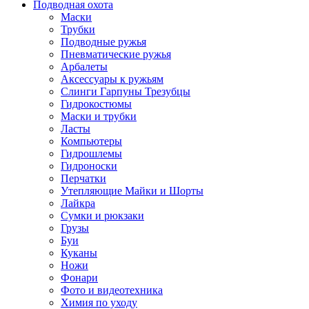
Подводная охота
Маски
Трубки
Подводные ружья
Пневматические ружья
Арбалеты
Аксессуары к ружьям
Слинги Гарпуны Трезубцы
Гидрокостюмы
Маски и трубки
Ласты
Компьютеры
Гидрошлемы
Гидроноски
Перчатки
Утепляющие Майки и Шорты
Лайкра
Сумки и рюкзаки
Грузы
Буи
Куканы
Ножи
Фонари
Фото и видеотехника
Химия по уходу