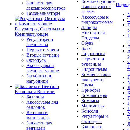
Комплектующие
Запчасти для
Подвод
и аксессуары к
декомпрессиметров
ластам
Газоанализаторы
М
Аксессуары к
Т
гидрокостюмам
П
Лайкры
Регуляторы, Октопусы и
р
Утеплители
Комплектующие
П
Поддевы
Регуляторы и
р
Обувь
комплекты
А
Боты
Первые ступени
А
Гидроноски
Вторые ступени
р
Перчатки и
Октопусы
С
рукавицы
Аксессуары и
Г
Гидрошлемы
комплектующие
Т
Компенсаторы
Загубники и
Г
плавучести
нагубники
М
Грузы
Л
Приборы
Баллоны и Вентили
К
Компьютеры
Баллоны
Г
Компасы
Аксессуары для
Г
Манометры
баллонов
П
Консоли
Вентили и
У
Регуляторы и
манифолды
М
Октопусы
Запчасти для
Л
Баллоны и
вентилей
С