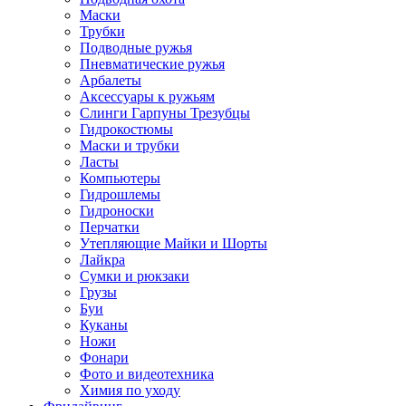
Маски
Трубки
Подводные ружья
Пневматические ружья
Арбалеты
Аксессуары к ружьям
Слинги Гарпуны Трезубцы
Гидрокостюмы
Маски и трубки
Ласты
Компьютеры
Гидрошлемы
Гидроноски
Перчатки
Утепляющие Майки и Шорты
Лайкра
Сумки и рюкзаки
Грузы
Буи
Куканы
Ножи
Фонари
Фото и видеотехника
Химия по уходу