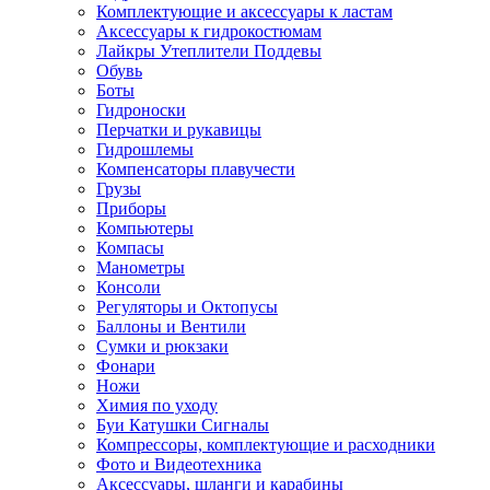
Комплектующие и аксессуары к ластам
Аксессуары к гидрокостюмам
Лайкры Утеплители Поддевы
Обувь
Боты
Гидроноски
Перчатки и рукавицы
Гидрошлемы
Компенсаторы плавучести
Грузы
Приборы
Компьютеры
Компасы
Манометры
Консоли
Регуляторы и Октопусы
Баллоны и Вентили
Сумки и рюкзаки
Фонари
Ножи
Химия по уходу
Буи Катушки Сигналы
Компрессоры, комплектующие и расходники
Фото и Видеотехника
Аксессуары, шланги и карабины