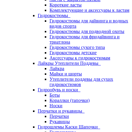
Короткие ласты
Комплектующие и аксессуары к ластам
Гидрокостюмы
Гидрокостюмы для дайвинга и водных
видов спорта
Гидрокостюмы для подводной охоты
Гидрокостюмы для фридайвинга и
триатлона
Гидрокостюмы сухого типа
Гидрокостюмы детские
Аксессуары к гидрокостюмам
Лайкры Утеплители Поддевы
Лайкра
Майки и шорты
Утеплители поддевы для сухих
гидрокостюмов
Гидрообувь и носки
Боты
Кораллки (тапочки)
Носки
Перчатки и рукавицы
Перчатки
Рукавицы
Гидрошлемы Каски Шапочки