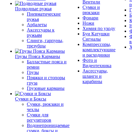
Вентили
р
Сумки и
Подводные ружья
Г
рюкзаки
Пневматические
Б
Фонари
ружья
К
Ножи
Арбалеты
Химия по уходу
Аксессуары к
Ф
Буи Катушки
ружьям
Ф
Сигналы
Слинги, гарпуны,
в
Компрессоры,
трезубцы
Х
комплектующие
и расходники
Грузы Пояса Карманы
Фото и
Балластные пояса и
Видеотехника
ремни
Аксессуары,
Грузы
шланги и
Пряжки и стопоры
карабины
груза
Грузовые карманы
Сумки и Боксы
Сумки, рюкзаки и
чехлы
Сумки для
регуляторов
Водонепроницаемые
сумки, боксы и