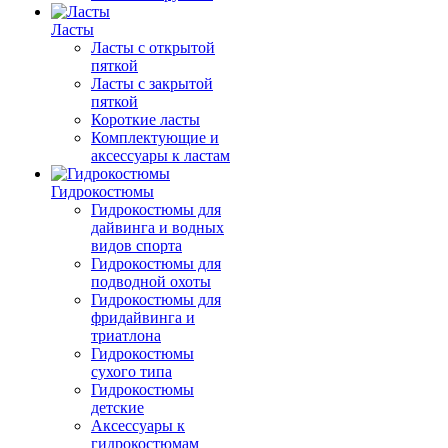
Ласты
Ласты с открытой
пяткой
Ласты с закрытой
пяткой
Короткие ласты
Комплектующие и
аксессуары к ластам
Гидрокостюмы
Гидрокостюмы для
дайвинга и водных
видов спорта
Гидрокостюмы для
подводной охоты
Гидрокостюмы для
фридайвинга и
триатлона
Гидрокостюмы
сухого типа
Гидрокостюмы
детские
Аксессуары к
гидрокостюмам