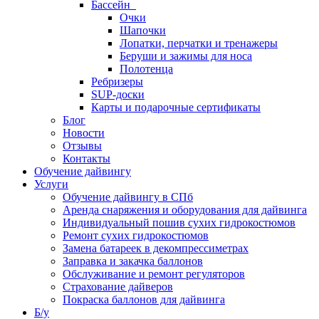
Бассейн
Очки
Шапочки
Лопатки, перчатки и тренажеры
Беруши и зажимы для носа
Полотенца
Ребризеры
SUP-доски
Карты и подарочные сертификаты
Блог
Новости
Отзывы
Контакты
Обучение дайвингу
Услуги
Обучение дайвингу в СПб
Аренда снаряжения и оборудования для дайвинга
Индивидуальный пошив сухих гидрокостюмов
Ремонт сухих гидрокостюмов
Замена батареек в декомпрессиметрах
Заправка и закачка баллонов
Обслуживание и ремонт регуляторов
Страхование дайверов
Покраска баллонов для дайвинга
Б/у