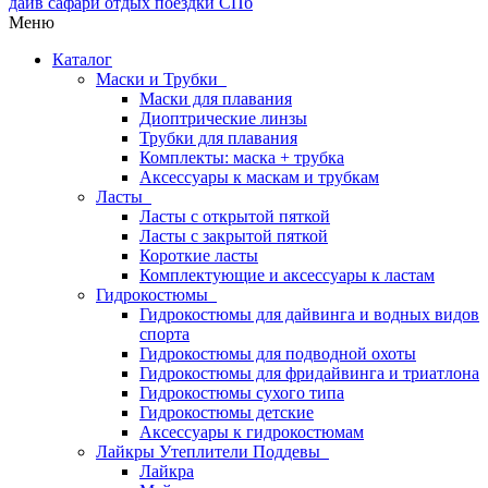
Меню
Каталог
Маски и Трубки
Маски для плавания
Диоптрические линзы
Трубки для плавания
Комплекты: маска + трубка
Аксессуары к маскам и трубкам
Ласты
Ласты с открытой пяткой
Ласты с закрытой пяткой
Короткие ласты
Комплектующие и аксессуары к ластам
Гидрокостюмы
Гидрокостюмы для дайвинга и водных видов
спорта
Гидрокостюмы для подводной охоты
Гидрокостюмы для фридайвинга и триатлона
Гидрокостюмы сухого типа
Гидрокостюмы детские
Аксессуары к гидрокостюмам
Лайкры Утеплители Поддевы
Лайкра