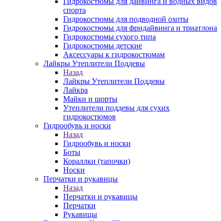
Гидрокостюмы для дайвинга и водных видов
спорта
Гидрокостюмы для подводной охоты
Гидрокостюмы для фридайвинга и триатлона
Гидрокостюмы сухого типа
Гидрокостюмы детские
Аксессуары к гидрокостюмам
Лайкры Утеплители Поддевы
Назад
Лайкры Утеплители Поддевы
Лайкра
Майки и шорты
Утеплители поддевы для сухих
гидрокостюмов
Гидрообувь и носки
Назад
Гидрообувь и носки
Боты
Кораллки (тапочки)
Носки
Перчатки и рукавицы
Назад
Перчатки и рукавицы
Перчатки
Рукавицы