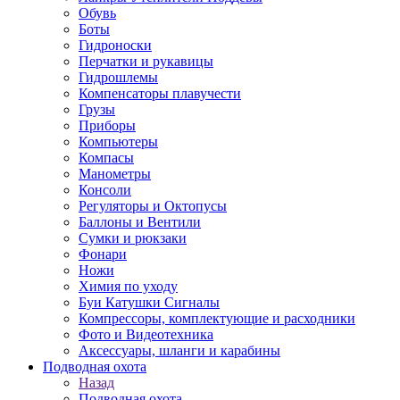
Обувь
Боты
Гидроноски
Перчатки и рукавицы
Гидрошлемы
Компенсаторы плавучести
Грузы
Приборы
Компьютеры
Компасы
Манометры
Консоли
Регуляторы и Октопусы
Баллоны и Вентили
Сумки и рюкзаки
Фонари
Ножи
Химия по уходу
Буи Катушки Сигналы
Компрессоры, комплектующие и расходники
Фото и Видеотехника
Аксессуары, шланги и карабины
Подводная охота
Назад
Подводная охота