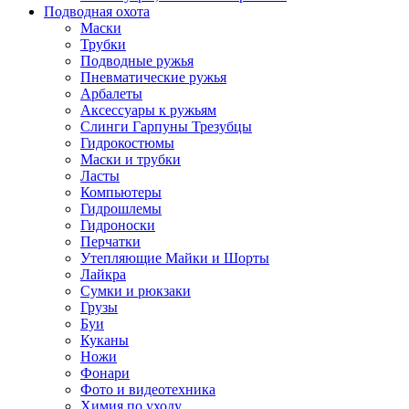
Подводная охота
Маски
Трубки
Подводные ружья
Пневматические ружья
Арбалеты
Аксессуары к ружьям
Слинги Гарпуны Трезубцы
Гидрокостюмы
Маски и трубки
Ласты
Компьютеры
Гидрошлемы
Гидроноски
Перчатки
Утепляющие Майки и Шорты
Лайкра
Сумки и рюкзаки
Грузы
Буи
Куканы
Ножи
Фонари
Фото и видеотехника
Химия по уходу