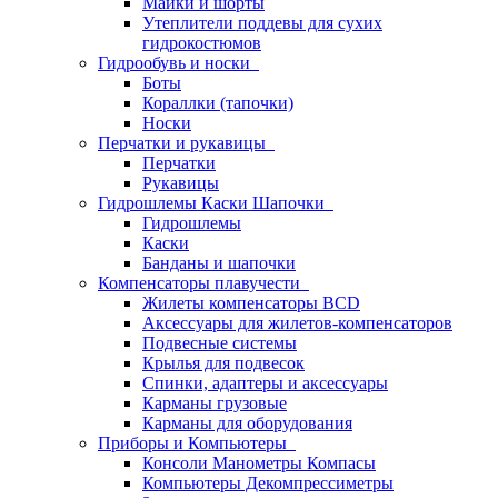
Майки и шорты
Утеплители поддевы для сухих
гидрокостюмов
Гидрообувь и носки
Боты
Кораллки (тапочки)
Носки
Перчатки и рукавицы
Перчатки
Рукавицы
Гидрошлемы Каски Шапочки
Гидрошлемы
Каски
Банданы и шапочки
Компенсаторы плавучести
Жилеты компенсаторы BCD
Аксессуары для жилетов-компенсаторов
Подвесные системы
Крылья для подвесок
Спинки, адаптеры и аксессуары
Карманы грузовые
Карманы для оборудования
Приборы и Компьютеры
Консоли Манометры Компасы
Компьютеры Декомпрессиметры