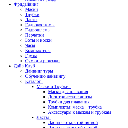
Фридайвинг
Маски
Трубки
Ласты
Гидрокостюмы
Гидрошлемы
Перчатки
Боты и носки
Часы
Компьютеры
Грузы
Сумки и рюкзаки
Дайв Клуб
Дайвинг туры
Обучению дайвингу
Каталог
Маски и Трубки
Маски для плавания
Диоптрические линзы
Трубки для плавания
Комплекты: маска + трубка
Аксессуары к маскам и трубкам
Ласты
Ласты с открытой пяткой
Ласты с закрытой пяткой