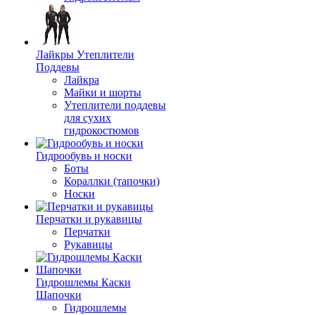
Лайкры Утеплители
Поддевы
Лайкра
Майки и шорты
Утеплители поддевы
для сухих
гидрокостюмов
Гидрообувь и носки
Боты
Кораллки (тапочки)
Носки
Перчатки и рукавицы
Перчатки
Рукавицы
Гидрошлемы Каски
Шапочки
Гидрошлемы