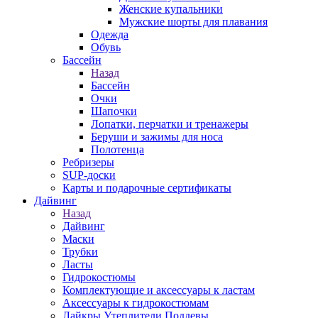
Женские купальники
Мужские шорты для плавания
Одежда
Обувь
Бассейн
Назад
Бассейн
Очки
Шапочки
Лопатки, перчатки и тренажеры
Беруши и зажимы для носа
Полотенца
Ребризеры
SUP-доски
Карты и подарочные сертификаты
Дайвинг
Назад
Дайвинг
Маски
Трубки
Ласты
Гидрокостюмы
Комплектующие и аксессуары к ластам
Аксессуары к гидрокостюмам
Лайкры Утеплители Поддевы