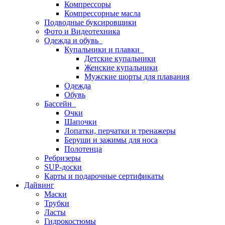
Компрессоры
Компрессорные масла
Подводные буксировщики
Фото и Видеотехника
Одежда и обувь
Купальники и плавки
Детские купальники
Женские купальники
Мужские шорты для плавания
Одежда
Обувь
Бассейн
Очки
Шапочки
Лопатки, перчатки и тренажеры
Беруши и зажимы для носа
Полотенца
Ребризеры
SUP-доски
Карты и подарочные сертификаты
Дайвинг
Маски
Трубки
Ласты
Гидрокостюмы