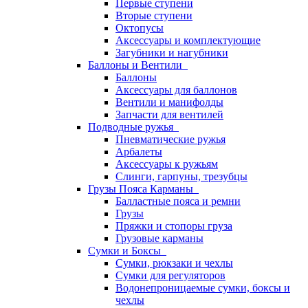
Первые ступени
Вторые ступени
Октопусы
Аксессуары и комплектующие
Загубники и нагубники
Баллоны и Вентили
Баллоны
Аксессуары для баллонов
Вентили и манифолды
Запчасти для вентилей
Подводные ружья
Пневматические ружья
Арбалеты
Аксессуары к ружьям
Слинги, гарпуны, трезубцы
Грузы Пояса Карманы
Балластные пояса и ремни
Грузы
Пряжки и стопоры груза
Грузовые карманы
Сумки и Боксы
Сумки, рюкзаки и чехлы
Сумки для регуляторов
Водонепроницаемые сумки, боксы и
чехлы