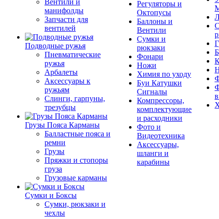
Вентили и
Регуляторы и
М
манифолды
Октопусы
Л
Запчасти для
Баллоны и
С
вентилей
Вентили
р
Сумки и
Г
Подводные ружья
рюкзаки
Б
Пневматические
Фонари
К
ружья
Ножи
Арбалеты
Химия по уходу
Ф
Аксессуары к
Буи Катушки
Ф
ружьям
Сигналы
в
Слинги, гарпуны,
Компрессоры,
Х
трезубцы
комплектующие
и расходники
Грузы Пояса Карманы
Фото и
Балластные пояса и
Видеотехника
ремни
Аксессуары,
Грузы
шланги и
Пряжки и стопоры
карабины
груза
Грузовые карманы
Сумки и Боксы
Сумки, рюкзаки и
чехлы