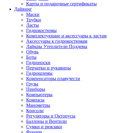
Карты и подарочные сертификаты
Дайвинг
Маски
Трубки
Ласты
Гидрокостюмы
Комплектующие и аксессуары к ластам
Аксессуары к гидрокостюмам
Лайкры Утеплители Поддевы
Обувь
Боты
Гидроноски
Перчатки и рукавицы
Гидрошлемы
Компенсаторы плавучести
Грузы
Приборы
Компьютеры
Компасы
Манометры
Консоли
Регуляторы и Октопусы
Баллоны и Вентили
Сумки и рюкзаки
Фонари