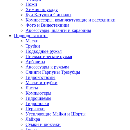
Ножи
Химия по уходу
Буи Катушки Сигналы
Компрессоры, комплектующие и расходники
Фото и Видеотехника
Аксессуары, шланги и карабины
Подводная охота
Маски
Трубки
Подводные ружья
Пневматические ружья
Арбалеты
Аксессуары к ружьям
Слинги Гарпуны Трезубцы
Гидрокостюмы
Маски и трубки
Ласты
Компьютеры
Гидрошлемы
Гидроноски
Перчатки
Утепляющие Майки и Шорты
Лайкра
Сумки и рюкзаки
Грузы