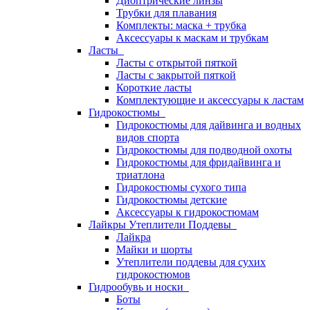
Диоптрические линзы
Трубки для плавания
Комплекты: маска + трубка
Аксессуары к маскам и трубкам
Ласты
Ласты с открытой пяткой
Ласты с закрытой пяткой
Короткие ласты
Комплектующие и аксессуары к ластам
Гидрокостюмы
Гидрокостюмы для дайвинга и водных
видов спорта
Гидрокостюмы для подводной охоты
Гидрокостюмы для фридайвинга и
триатлона
Гидрокостюмы сухого типа
Гидрокостюмы детские
Аксессуары к гидрокостюмам
Лайкры Утеплители Поддевы
Лайкра
Майки и шорты
Утеплители поддевы для сухих
гидрокостюмов
Гидрообувь и носки
Боты