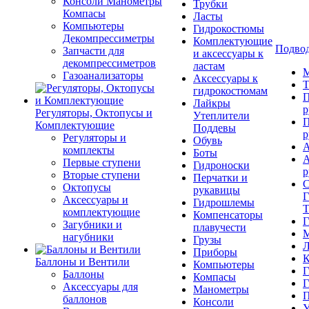
Консоли Манометры
Трубки
Компасы
Ласты
Компьютеры
Гидрокостюмы
Декомпрессиметры
Комплектующие
Подвод
Запчасти для
и аксессуары к
декомпрессиметров
ластам
М
Газоанализаторы
Аксессуары к
Т
гидрокостюмам
П
Лайкры
р
Регуляторы, Октопусы и
Утеплители
П
Комплектующие
Поддевы
р
Регуляторы и
Обувь
А
комплекты
Боты
А
Первые ступени
Гидроноски
р
Вторые ступени
Перчатки и
С
Октопусы
рукавицы
Г
Аксессуары и
Гидрошлемы
Т
комплектующие
Компенсаторы
Г
Загубники и
плавучести
М
нагубники
Грузы
Л
Приборы
К
Баллоны и Вентили
Компьютеры
Г
Баллоны
Компасы
Г
Аксессуары для
Манометры
П
баллонов
Консоли
У