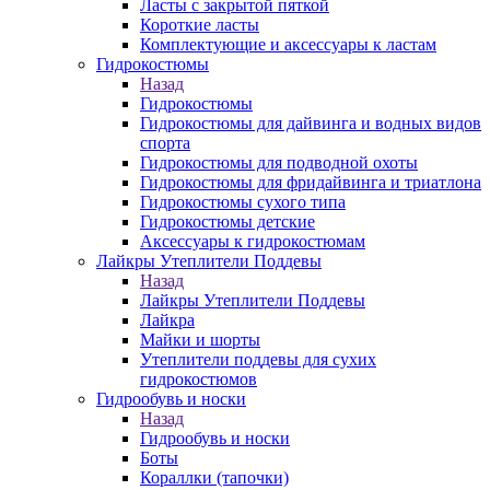
Ласты с закрытой пяткой
Короткие ласты
Комплектующие и аксессуары к ластам
Гидрокостюмы
Назад
Гидрокостюмы
Гидрокостюмы для дайвинга и водных видов
спорта
Гидрокостюмы для подводной охоты
Гидрокостюмы для фридайвинга и триатлона
Гидрокостюмы сухого типа
Гидрокостюмы детские
Аксессуары к гидрокостюмам
Лайкры Утеплители Поддевы
Назад
Лайкры Утеплители Поддевы
Лайкра
Майки и шорты
Утеплители поддевы для сухих
гидрокостюмов
Гидрообувь и носки
Назад
Гидрообувь и носки
Боты
Кораллки (тапочки)