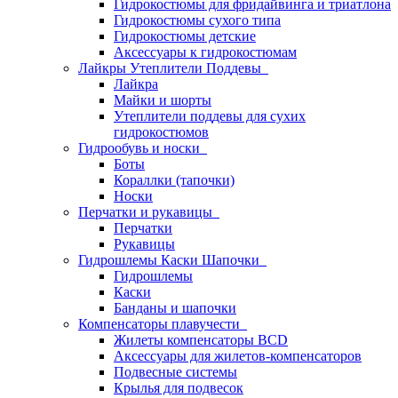
Гидрокостюмы для фридайвинга и триатлона
Гидрокостюмы сухого типа
Гидрокостюмы детские
Аксессуары к гидрокостюмам
Лайкры Утеплители Поддевы
Лайкра
Майки и шорты
Утеплители поддевы для сухих
гидрокостюмов
Гидрообувь и носки
Боты
Кораллки (тапочки)
Носки
Перчатки и рукавицы
Перчатки
Рукавицы
Гидрошлемы Каски Шапочки
Гидрошлемы
Каски
Банданы и шапочки
Компенсаторы плавучести
Жилеты компенсаторы BCD
Аксессуары для жилетов-компенсаторов
Подвесные системы
Крылья для подвесок