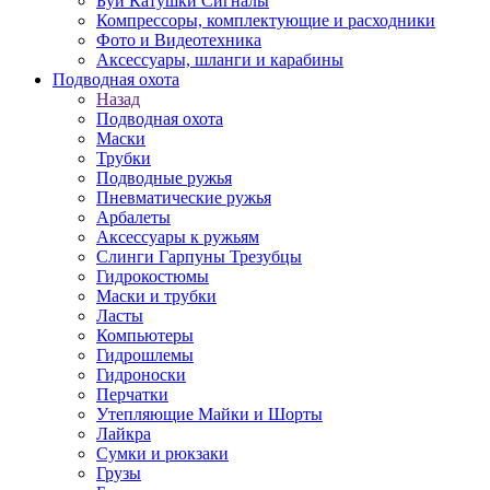
Буи Катушки Сигналы
Компрессоры, комплектующие и расходники
Фото и Видеотехника
Аксессуары, шланги и карабины
Подводная охота
Назад
Подводная охота
Маски
Трубки
Подводные ружья
Пневматические ружья
Арбалеты
Аксессуары к ружьям
Слинги Гарпуны Трезубцы
Гидрокостюмы
Маски и трубки
Ласты
Компьютеры
Гидрошлемы
Гидроноски
Перчатки
Утепляющие Майки и Шорты
Лайкра
Сумки и рюкзаки
Грузы