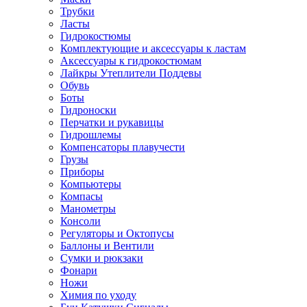
Трубки
Ласты
Гидрокостюмы
Комплектующие и аксессуары к ластам
Аксессуары к гидрокостюмам
Лайкры Утеплители Поддевы
Обувь
Боты
Гидроноски
Перчатки и рукавицы
Гидрошлемы
Компенсаторы плавучести
Грузы
Приборы
Компьютеры
Компасы
Манометры
Консоли
Регуляторы и Октопусы
Баллоны и Вентили
Сумки и рюкзаки
Фонари
Ножи
Химия по уходу