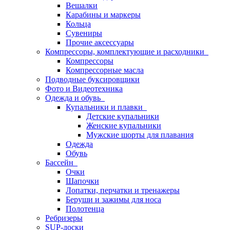
Вешалки
Карабины и маркеры
Кольца
Сувениры
Прочие аксессуары
Компрессоры, комплектующие и расходники
Компрессоры
Компрессорные масла
Подводные буксировщики
Фото и Видеотехника
Одежда и обувь
Купальники и плавки
Детские купальники
Женские купальники
Мужские шорты для плавания
Одежда
Обувь
Бассейн
Очки
Шапочки
Лопатки, перчатки и тренажеры
Беруши и зажимы для носа
Полотенца
Ребризеры
SUP-доски