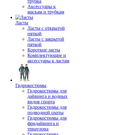
трубка
Аксессуары к
маскам и трубкам
Ласты
Ласты с открытой
пяткой
Ласты с закрытой
пяткой
Короткие ласты
Комплектующие и
аксессуары к ластам
Гидрокостюмы
Гидрокостюмы для
дайвинга и водных
видов спорта
Гидрокостюмы для
подводной охоты
Гидрокостюмы для
фридайвинга и
триатлона
Гидрокостюмы