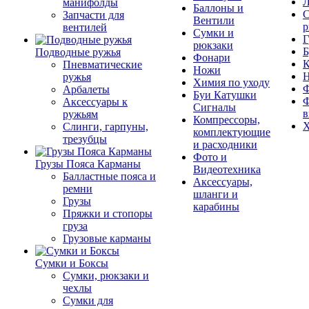
Л
манифолды
Баллоны и
С
Запчасти для
Вентили
р
вентилей
Сумки и
Г
рюкзаки
Б
Подводные ружья
Фонари
К
Пневматические
Ножи
ружья
Химия по уходу
Ф
Арбалеты
Буи Катушки
Ф
Аксессуары к
Сигналы
в
ружьям
Компрессоры,
Х
Слинги, гарпуны,
комплектующие
трезубцы
и расходники
Фото и
Грузы Пояса Карманы
Видеотехника
Балластные пояса и
Аксессуары,
ремни
шланги и
Грузы
карабины
Пряжки и стопоры
груза
Грузовые карманы
Сумки и Боксы
Сумки, рюкзаки и
чехлы
Сумки для