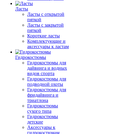
Ласты
Ласты с открытой
пяткой
Ласты с закрытой
пяткой
Короткие ласты
Комплектующие и
аксессуары к ластам
Гидрокостюмы
Гидрокостюмы для
дайвинга и водных
видов спорта
Гидрокостюмы для
подводной охоты
Гидрокостюмы для
фридайвинга и
триатлона
Гидрокостюмы
сухого типа
Гидрокостюмы
детские
Аксессуары к
гидрокостюмам