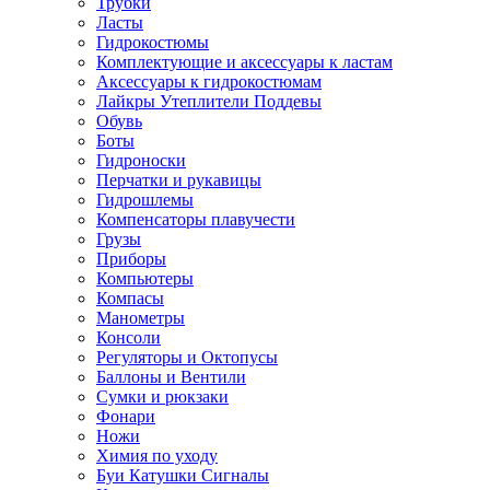
Трубки
Ласты
Гидрокостюмы
Комплектующие и аксессуары к ластам
Аксессуары к гидрокостюмам
Лайкры Утеплители Поддевы
Обувь
Боты
Гидроноски
Перчатки и рукавицы
Гидрошлемы
Компенсаторы плавучести
Грузы
Приборы
Компьютеры
Компасы
Манометры
Консоли
Регуляторы и Октопусы
Баллоны и Вентили
Сумки и рюкзаки
Фонари
Ножи
Химия по уходу
Буи Катушки Сигналы