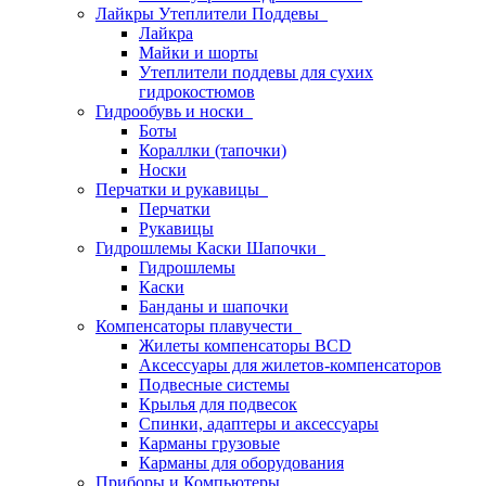
Лайкры Утеплители Поддевы
Лайкра
Майки и шорты
Утеплители поддевы для сухих
гидрокостюмов
Гидрообувь и носки
Боты
Кораллки (тапочки)
Носки
Перчатки и рукавицы
Перчатки
Рукавицы
Гидрошлемы Каски Шапочки
Гидрошлемы
Каски
Банданы и шапочки
Компенсаторы плавучести
Жилеты компенсаторы BCD
Аксессуары для жилетов-компенсаторов
Подвесные системы
Крылья для подвесок
Спинки, адаптеры и аксессуары
Карманы грузовые
Карманы для оборудования
Приборы и Компьютеры