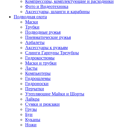
Компрессоры, комплектующие и расходники
Фото и Видеотехника
Аксессуары, шланги и карабины
Подводная охота
Маски
Трубки
Подводные ружья
Пневматические ружья
Арбалеты
Аксессуары к ружьям
Слинги Гарпуны Трезубцы
Гидрокостюмы
Маски и трубки
Ласты
Компьютеры
Гидрошлемы
Гидроноски
Перчатки
Утепляющие Майки и Шорты
Лайкра
Сумки и рюкзаки
Грузы
Буи
Куканы
Ножи