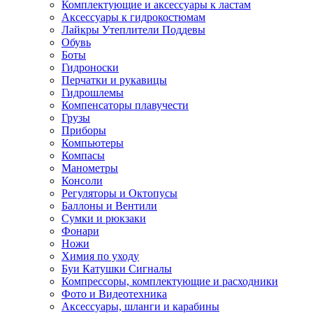
Комплектующие и аксессуары к ластам
Аксессуары к гидрокостюмам
Лайкры Утеплители Поддевы
Обувь
Боты
Гидроноски
Перчатки и рукавицы
Гидрошлемы
Компенсаторы плавучести
Грузы
Приборы
Компьютеры
Компасы
Манометры
Консоли
Регуляторы и Октопусы
Баллоны и Вентили
Сумки и рюкзаки
Фонари
Ножи
Химия по уходу
Буи Катушки Сигналы
Компрессоры, комплектующие и расходники
Фото и Видеотехника
Аксессуары, шланги и карабины