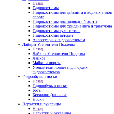
Назад
Гидрокостюмы
Гидрокостюмы для дайвинга и водных видов
спорта
Гидрокостюмы для подводной охоты
Гидрокостюмы для фридайвинга и триатлона
Гидрокостюмы сухого типа
Гидрокостюмы детские
Аксессуары к гидрокостюмам
Лайкры Утеплители Поддевы
Назад
Лайкры Утеплители Поддевы
Лайкра
Майки и шорты
Утеплители поддевы для сухих
гидрокостюмов
Гидрообувь и носки
Назад
Гидрообувь и носки
Боты
Кораллки (тапочки)
Носки
Перчатки и рукавицы
Назад
Перчатки и рукавицы