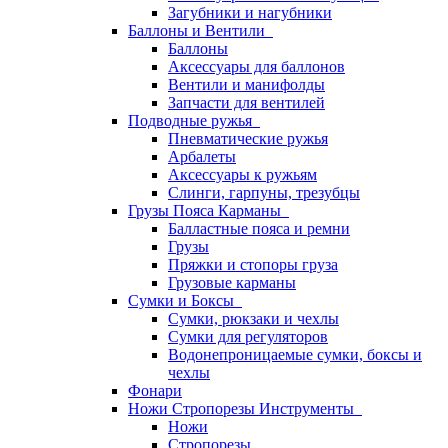
Загубники и нагубники
Баллоны и Вентили
Баллоны
Аксессуары для баллонов
Вентили и манифолды
Запчасти для вентилей
Подводные ружья
Пневматические ружья
Арбалеты
Аксессуары к ружьям
Слинги, гарпуны, трезубцы
Грузы Пояса Карманы
Балластные пояса и ремни
Грузы
Пряжки и стопоры груза
Грузовые карманы
Сумки и Боксы
Сумки, рюкзаки и чехлы
Сумки для регуляторов
Водонепроницаемые сумки, боксы и
чехлы
Фонари
Ножи Стропорезы Инструменты
Ножи
Стропорезы