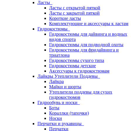
Ласты
Ласты с открытой пяткой
Ласты с закрытой пяткой
Короткие ласты
Комплектующие и аксессуары к ластам
Гидрокостюмы
Гидрокостюмы для дайвинга и водных
видов спорта
Гидрокостюмы для подводной охоты
Гидрокостюмы для фридайвинга и
триатлона
Гидрокостюмы сухого типа
Гидрокостюмы детские
Аксессуары к гидрокостюмам
Лайкры Утеплители Поддевы
Лайкра
Майки и шорты
Утеплители поддевы для сухих
гидрокостюмов
Гидрообувь и носки
Боты
Кораллки (тапочки)
Носки
Перчатки и рукавицы
Перчатки