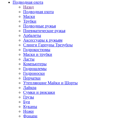
Подводная охота
Назад
Подводная охота
Маски
Трубки
Подводные ружья
Пневматические ружья
Арбалеты
Аксессуары к ружьям
Слинги Гарпуны Трезубцы
Гидрокостюмы
Маски и трубки
Ласты
Компьютеры
Гидрошлемы
Гидроноски
Перчатки
Утепляющие Майки и Шорты
Лайкра
Сумки и рюкзаки
Грузы
Буи
Куканы
Ножи
Фонари