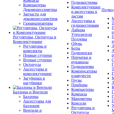
Компасы
Гидрокостюмы
Компьютеры
Комплектующие
Декомпрессиметры
Подвод
и аксессуары к
Запчасти для
ластам
М
декомпрессиметров
Аксессуары к
Т
Газоанализаторы
гидрокостюмам
П
Лайкры
р
Утеплители
П
Регуляторы, Октопусы и
Поддевы
р
Комплектующие
Обувь
А
Регуляторы и
Боты
А
комплекты
Гидроноски
р
Первые ступени
Перчатки и
С
Вторые ступени
рукавицы
Г
Октопусы
Гидрошлемы
Т
Аксессуары и
Компенсаторы
Г
комплектующие
плавучести
М
Загубники и
Грузы
Л
нагубники
Приборы
К
Компьютеры
Г
Баллоны и Вентили
Компасы
Г
Баллоны
Манометры
П
Аксессуары для
Консоли
У
баллонов
Регуляторы и
М
Вентили и
Октопусы