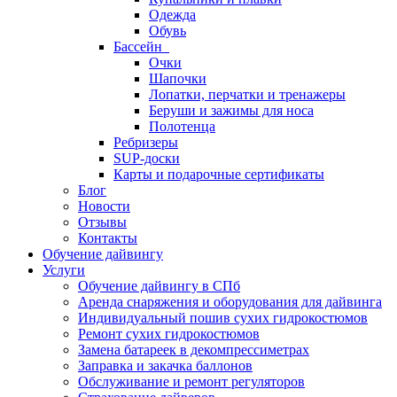
Одежда
Обувь
Бассейн
Очки
Шапочки
Лопатки, перчатки и тренажеры
Беруши и зажимы для носа
Полотенца
Ребризеры
SUP-доски
Карты и подарочные сертификаты
Блог
Новости
Отзывы
Контакты
Обучение дайвингу
Услуги
Обучение дайвингу в СПб
Аренда снаряжения и оборудования для дайвинга
Индивидуальный пошив сухих гидрокостюмов
Ремонт сухих гидрокостюмов
Замена батареек в декомпрессиметрах
Заправка и закачка баллонов
Обслуживание и ремонт регуляторов