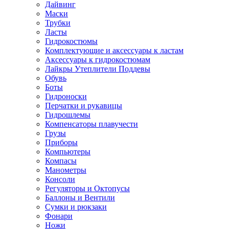
Дайвинг
Маски
Трубки
Ласты
Гидрокостюмы
Комплектующие и аксессуары к ластам
Аксессуары к гидрокостюмам
Лайкры Утеплители Поддевы
Обувь
Боты
Гидроноски
Перчатки и рукавицы
Гидрошлемы
Компенсаторы плавучести
Грузы
Приборы
Компьютеры
Компасы
Манометры
Консоли
Регуляторы и Октопусы
Баллоны и Вентили
Сумки и рюкзаки
Фонари
Ножи