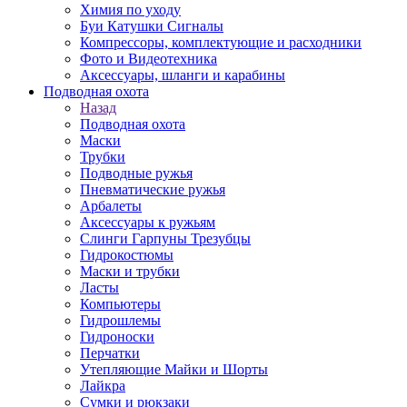
Химия по уходу
Буи Катушки Сигналы
Компрессоры, комплектующие и расходники
Фото и Видеотехника
Аксессуары, шланги и карабины
Подводная охота
Назад
Подводная охота
Маски
Трубки
Подводные ружья
Пневматические ружья
Арбалеты
Аксессуары к ружьям
Слинги Гарпуны Трезубцы
Гидрокостюмы
Маски и трубки
Ласты
Компьютеры
Гидрошлемы
Гидроноски
Перчатки
Утепляющие Майки и Шорты
Лайкра
Сумки и рюкзаки