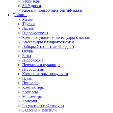
Ребризеры
SUP-доски
Карты и подарочные сертификаты
Дайвинг
Маски
Трубки
Ласты
Гидрокостюмы
Комплектующие и аксессуары к ластам
Аксессуары к гидрокостюмам
Лайкры Утеплители Поддевы
Обувь
Боты
Гидроноски
Перчатки и рукавицы
Гидрошлемы
Компенсаторы плавучести
Грузы
Приборы
Компьютеры
Компасы
Манометры
Консоли
Регуляторы и Октопусы
Баллоны и Вентили