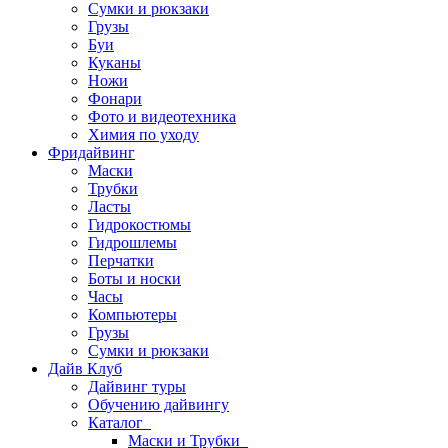
Сумки и рюкзаки
Грузы
Буи
Куканы
Ножи
Фонари
Фото и видеотехника
Химия по уходу
Фридайвинг
Маски
Трубки
Ласты
Гидрокостюмы
Гидрошлемы
Перчатки
Боты и носки
Часы
Компьютеры
Грузы
Сумки и рюкзаки
Дайв Клуб
Дайвинг туры
Обучению дайвингу
Каталог
Маски и Трубки