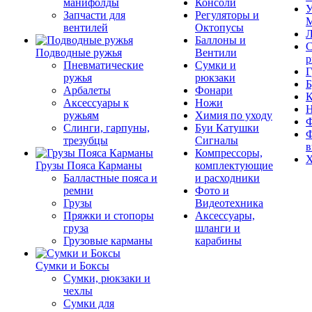
манифолды
Консоли
У
Запчасти для
Регуляторы и
М
вентилей
Октопусы
Л
Баллоны и
С
Подводные ружья
Вентили
р
Пневматические
Сумки и
Г
ружья
рюкзаки
Б
Арбалеты
Фонари
К
Аксессуары к
Ножи
ружьям
Химия по уходу
Ф
Слинги, гарпуны,
Буи Катушки
Ф
трезубцы
Сигналы
в
Компрессоры,
Х
Грузы Пояса Карманы
комплектующие
Балластные пояса и
и расходники
ремни
Фото и
Грузы
Видеотехника
Пряжки и стопоры
Аксессуары,
груза
шланги и
Грузовые карманы
карабины
Сумки и Боксы
Сумки, рюкзаки и
чехлы
Сумки для