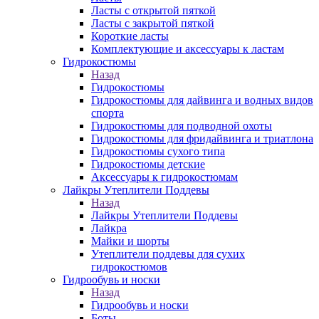
Ласты с открытой пяткой
Ласты с закрытой пяткой
Короткие ласты
Комплектующие и аксессуары к ластам
Гидрокостюмы
Назад
Гидрокостюмы
Гидрокостюмы для дайвинга и водных видов
спорта
Гидрокостюмы для подводной охоты
Гидрокостюмы для фридайвинга и триатлона
Гидрокостюмы сухого типа
Гидрокостюмы детские
Аксессуары к гидрокостюмам
Лайкры Утеплители Поддевы
Назад
Лайкры Утеплители Поддевы
Лайкра
Майки и шорты
Утеплители поддевы для сухих
гидрокостюмов
Гидрообувь и носки
Назад
Гидрообувь и носки
Боты