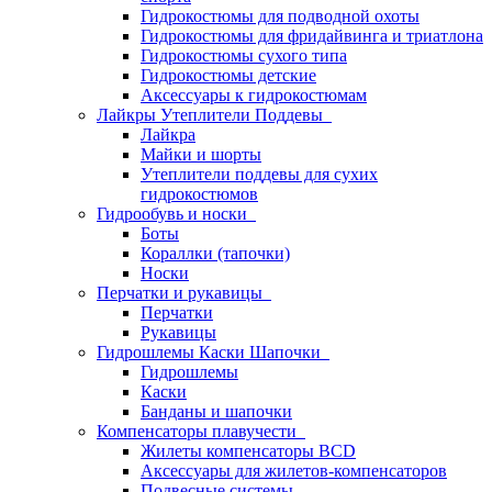
Гидрокостюмы для подводной охоты
Гидрокостюмы для фридайвинга и триатлона
Гидрокостюмы сухого типа
Гидрокостюмы детские
Аксессуары к гидрокостюмам
Лайкры Утеплители Поддевы
Лайкра
Майки и шорты
Утеплители поддевы для сухих
гидрокостюмов
Гидрообувь и носки
Боты
Кораллки (тапочки)
Носки
Перчатки и рукавицы
Перчатки
Рукавицы
Гидрошлемы Каски Шапочки
Гидрошлемы
Каски
Банданы и шапочки
Компенсаторы плавучести
Жилеты компенсаторы BCD
Аксессуары для жилетов-компенсаторов
Подвесные системы