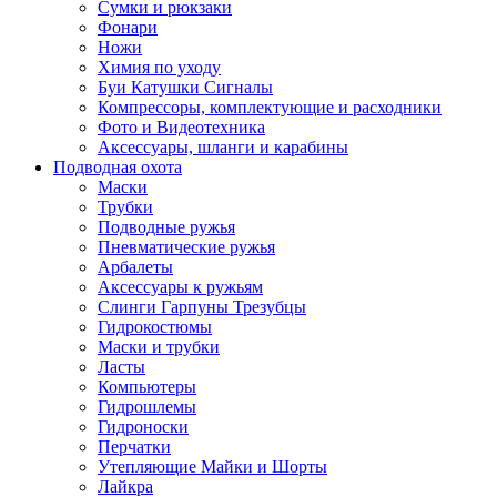
Сумки и рюкзаки
Фонари
Ножи
Химия по уходу
Буи Катушки Сигналы
Компрессоры, комплектующие и расходники
Фото и Видеотехника
Аксессуары, шланги и карабины
Подводная охота
Маски
Трубки
Подводные ружья
Пневматические ружья
Арбалеты
Аксессуары к ружьям
Слинги Гарпуны Трезубцы
Гидрокостюмы
Маски и трубки
Ласты
Компьютеры
Гидрошлемы
Гидроноски
Перчатки
Утепляющие Майки и Шорты
Лайкра