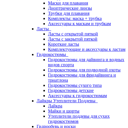
Маски для плавания
Диоптрические линзы
Трубки для плавания
Комплекты: маска + трубка
Аксессуары к маскам и трубкам
Ласты
Ласты с открытой пяткой
Ласты с закрытой пяткой
Короткие ласты
Комплектующие и аксессуары к ластам
Гидрокостюмы
Гидрокостюмы для дайвинга и водных
видов спорта
Гидрокостюмы для подводной охоты
Гидрокостюмы для фридайвинга и
триатлона
Гидрокостюмы сухого типа
Гидрокостюмы детские
Аксессуары к гидрокостюмам
Лайкры Утеплители Поддевы
Лайкра
Майки и шорты
Утеплители поддевы для сухих
гидрокостюмов
Гидрообувь и носки