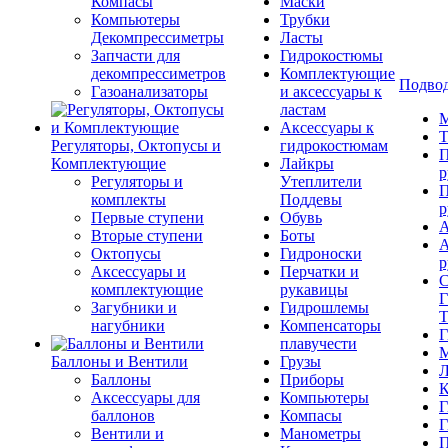
Компасы
Маски
Компьютеры
Трубки
Декомпрессиметры
Ласты
Запчасти для
Гидрокостюмы
декомпрессиметров
Комплектующие
Подвод
Газоанализаторы
и аксессуары к
ластам
М
Аксессуары к
Т
Регуляторы, Октопусы и
гидрокостюмам
П
Комплектующие
Лайкры
р
Регуляторы и
Утеплители
П
комплекты
Поддевы
р
Первые ступени
Обувь
А
Вторые ступени
Боты
А
Октопусы
Гидроноски
р
Аксессуары и
Перчатки и
С
комплектующие
рукавицы
Г
Загубники и
Гидрошлемы
Т
нагубники
Компенсаторы
Г
плавучести
М
Баллоны и Вентили
Грузы
Л
Баллоны
Приборы
К
Аксессуары для
Компьютеры
Г
баллонов
Компасы
Г
Вентили и
Манометры
П