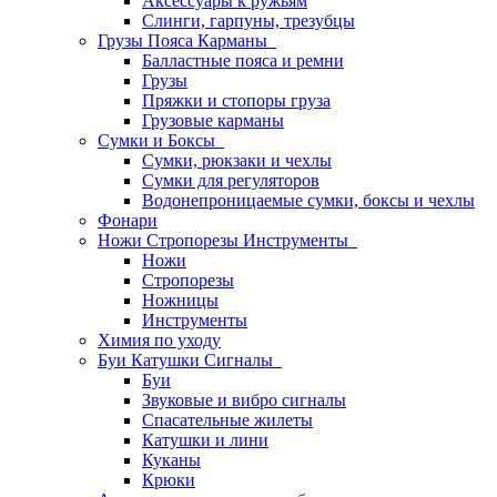
Аксессуары к ружьям
Слинги, гарпуны, трезубцы
Грузы Пояса Карманы
Балластные пояса и ремни
Грузы
Пряжки и стопоры груза
Грузовые карманы
Сумки и Боксы
Сумки, рюкзаки и чехлы
Сумки для регуляторов
Водонепроницаемые сумки, боксы и чехлы
Фонари
Ножи Стропорезы Инструменты
Ножи
Стропорезы
Ножницы
Инструменты
Химия по уходу
Буи Катушки Сигналы
Буи
Звуковые и вибро сигналы
Спасательные жилеты
Катушки и лини
Куканы
Крюки