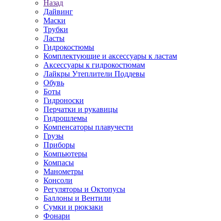
Назад
Дайвинг
Маски
Трубки
Ласты
Гидрокостюмы
Комплектующие и аксессуары к ластам
Аксессуары к гидрокостюмам
Лайкры Утеплители Поддевы
Обувь
Боты
Гидроноски
Перчатки и рукавицы
Гидрошлемы
Компенсаторы плавучести
Грузы
Приборы
Компьютеры
Компасы
Манометры
Консоли
Регуляторы и Октопусы
Баллоны и Вентили
Сумки и рюкзаки
Фонари