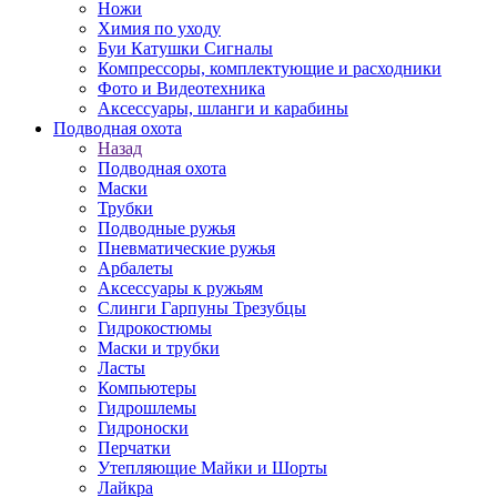
Ножи
Химия по уходу
Буи Катушки Сигналы
Компрессоры, комплектующие и расходники
Фото и Видеотехника
Аксессуары, шланги и карабины
Подводная охота
Назад
Подводная охота
Маски
Трубки
Подводные ружья
Пневматические ружья
Арбалеты
Аксессуары к ружьям
Слинги Гарпуны Трезубцы
Гидрокостюмы
Маски и трубки
Ласты
Компьютеры
Гидрошлемы
Гидроноски
Перчатки
Утепляющие Майки и Шорты
Лайкра