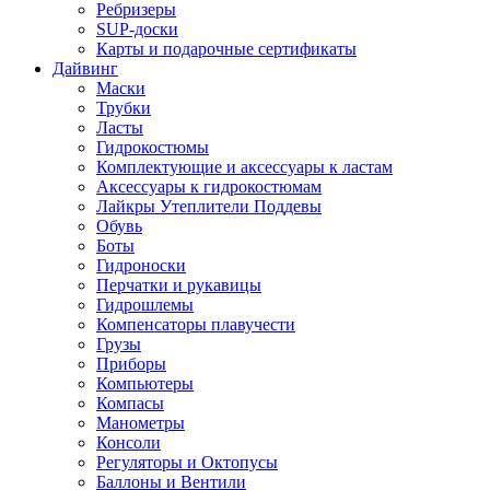
Ребризеры
SUP-доски
Карты и подарочные сертификаты
Дайвинг
Маски
Трубки
Ласты
Гидрокостюмы
Комплектующие и аксессуары к ластам
Аксессуары к гидрокостюмам
Лайкры Утеплители Поддевы
Обувь
Боты
Гидроноски
Перчатки и рукавицы
Гидрошлемы
Компенсаторы плавучести
Грузы
Приборы
Компьютеры
Компасы
Манометры
Консоли
Регуляторы и Октопусы
Баллоны и Вентили