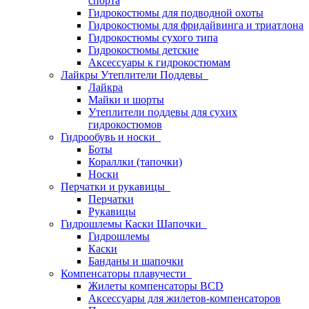
спорта
Гидрокостюмы для подводной охоты
Гидрокостюмы для фридайвинга и триатлона
Гидрокостюмы сухого типа
Гидрокостюмы детские
Аксессуары к гидрокостюмам
Лайкры Утеплители Поддевы
Лайкра
Майки и шорты
Утеплители поддевы для сухих
гидрокостюмов
Гидрообувь и носки
Боты
Кораллки (тапочки)
Носки
Перчатки и рукавицы
Перчатки
Рукавицы
Гидрошлемы Каски Шапочки
Гидрошлемы
Каски
Банданы и шапочки
Компенсаторы плавучести
Жилеты компенсаторы BCD
Аксессуары для жилетов-компенсаторов