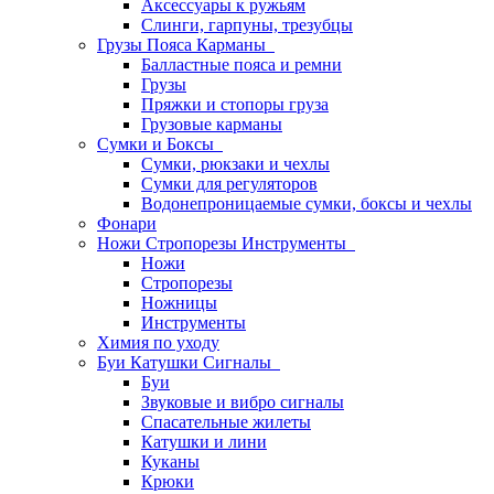
Аксессуары к ружьям
Слинги, гарпуны, трезубцы
Грузы Пояса Карманы
Балластные пояса и ремни
Грузы
Пряжки и стопоры груза
Грузовые карманы
Сумки и Боксы
Сумки, рюкзаки и чехлы
Сумки для регуляторов
Водонепроницаемые сумки, боксы и чехлы
Фонари
Ножи Стропорезы Инструменты
Ножи
Стропорезы
Ножницы
Инструменты
Химия по уходу
Буи Катушки Сигналы
Буи
Звуковые и вибро сигналы
Спасательные жилеты
Катушки и лини
Куканы
Крюки