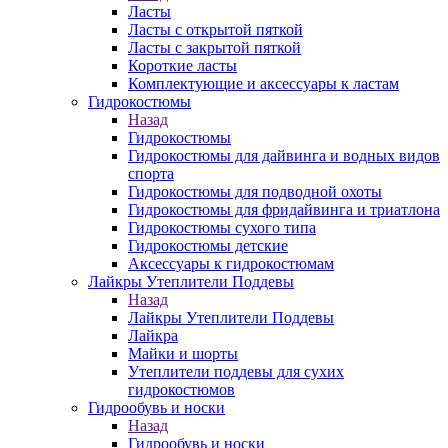
Ласты
Ласты с открытой пяткой
Ласты с закрытой пяткой
Короткие ласты
Комплектующие и аксессуары к ластам
Гидрокостюмы
Назад
Гидрокостюмы
Гидрокостюмы для дайвинга и водных видов
спорта
Гидрокостюмы для подводной охоты
Гидрокостюмы для фридайвинга и триатлона
Гидрокостюмы сухого типа
Гидрокостюмы детские
Аксессуары к гидрокостюмам
Лайкры Утеплители Поддевы
Назад
Лайкры Утеплители Поддевы
Лайкра
Майки и шорты
Утеплители поддевы для сухих
гидрокостюмов
Гидрообувь и носки
Назад
Гидрообувь и носки