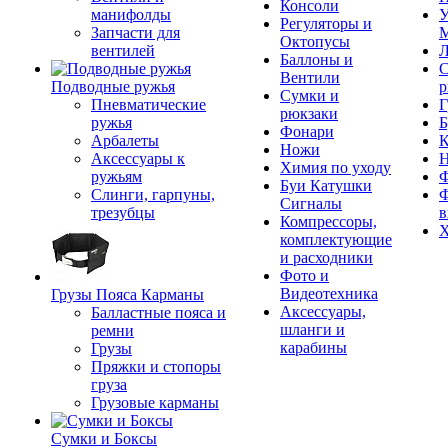
Консоли
манифолды
У
Регуляторы и
Запчасти для
М
Октопусы
вентилей
Л
Баллоны и
С
Вентили
Подводные ружья
р
Сумки и
Пневматические
Г
рюкзаки
ружья
Б
Фонари
Арбалеты
К
Ножи
Аксессуары к
Химия по уходу
ружьям
Ф
Буи Катушки
Слинги, гарпуны,
Ф
Сигналы
трезубцы
в
Компрессоры,
Х
комплектующие
и расходники
Фото и
Видеотехника
Грузы Пояса Карманы
Аксессуары,
Балластные пояса и
шланги и
ремни
карабины
Грузы
Пряжки и стопоры
груза
Грузовые карманы
Сумки и Боксы