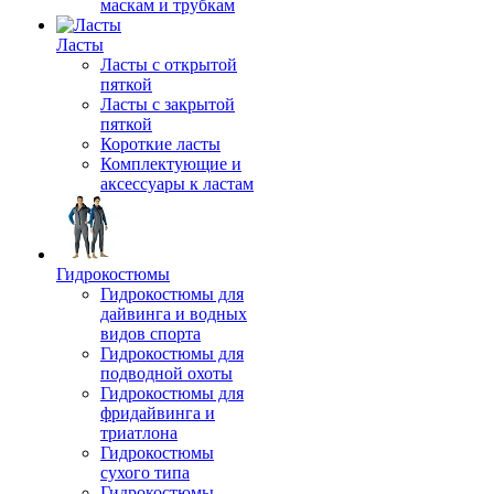
маскам и трубкам
Ласты
Ласты с открытой
пяткой
Ласты с закрытой
пяткой
Короткие ласты
Комплектующие и
аксессуары к ластам
Гидрокостюмы
Гидрокостюмы для
дайвинга и водных
видов спорта
Гидрокостюмы для
подводной охоты
Гидрокостюмы для
фридайвинга и
триатлона
Гидрокостюмы
сухого типа
Гидрокостюмы