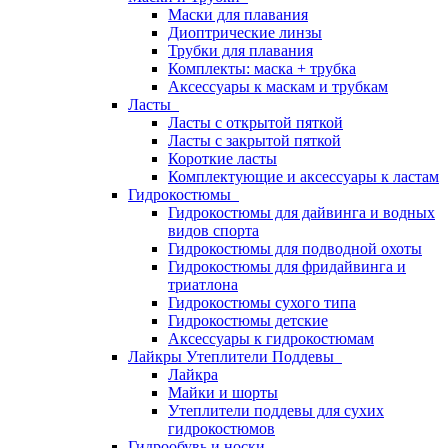
Маски для плавания
Диоптрические линзы
Трубки для плавания
Комплекты: маска + трубка
Аксессуары к маскам и трубкам
Ласты
Ласты с открытой пяткой
Ласты с закрытой пяткой
Короткие ласты
Комплектующие и аксессуары к ластам
Гидрокостюмы
Гидрокостюмы для дайвинга и водных
видов спорта
Гидрокостюмы для подводной охоты
Гидрокостюмы для фридайвинга и
триатлона
Гидрокостюмы сухого типа
Гидрокостюмы детские
Аксессуары к гидрокостюмам
Лайкры Утеплители Поддевы
Лайкра
Майки и шорты
Утеплители поддевы для сухих
гидрокостюмов
Гидрообувь и носки