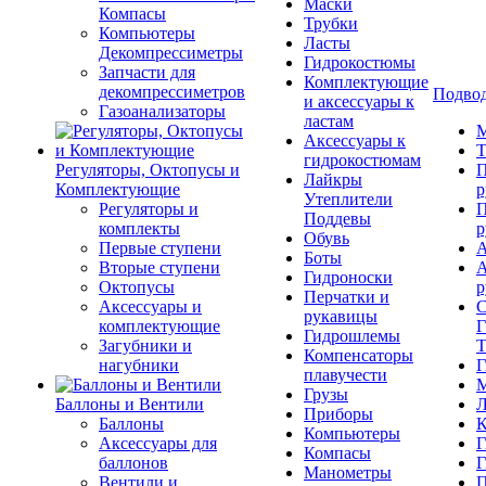
Маски
Компасы
Трубки
Компьютеры
Ласты
Декомпрессиметры
Гидрокостюмы
Запчасти для
Комплектующие
декомпрессиметров
Подвод
и аксессуары к
Газоанализаторы
ластам
М
Аксессуары к
Т
гидрокостюмам
Регуляторы, Октопусы и
П
Лайкры
Комплектующие
р
Утеплители
Регуляторы и
П
Поддевы
комплекты
р
Обувь
Первые ступени
А
Боты
Вторые ступени
А
Гидроноски
Октопусы
р
Перчатки и
Аксессуары и
С
рукавицы
комплектующие
Г
Гидрошлемы
Загубники и
Т
Компенсаторы
нагубники
Г
плавучести
М
Грузы
Баллоны и Вентили
Л
Приборы
Баллоны
К
Компьютеры
Аксессуары для
Г
Компасы
баллонов
Г
Манометры
Вентили и
П