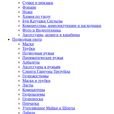
Сумки и рюкзаки
Фонари
Ножи
Химия по уходу
Буи Катушки Сигналы
Компрессоры, комплектующие и расходники
Фото и Видеотехника
Аксессуары, шланги и карабины
Подводная охота
Маски
Трубки
Подводные ружья
Пневматические ружья
Арбалеты
Аксессуары к ружьям
Слинги Гарпуны Трезубцы
Гидрокостюмы
Маски и трубки
Ласты
Компьютеры
Гидрошлемы
Гидроноски
Перчатки
Утепляющие Майки и Шорты
Лайкра