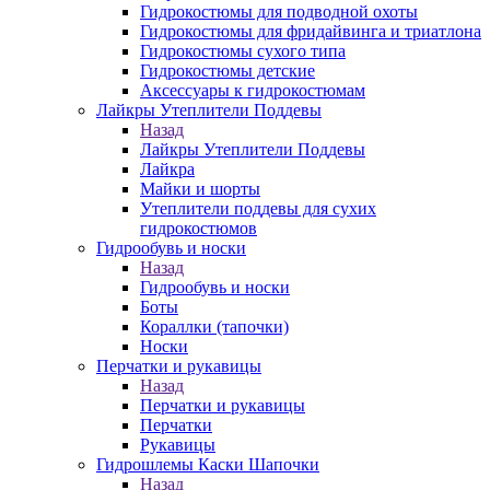
Гидрокостюмы для подводной охоты
Гидрокостюмы для фридайвинга и триатлона
Гидрокостюмы сухого типа
Гидрокостюмы детские
Аксессуары к гидрокостюмам
Лайкры Утеплители Поддевы
Назад
Лайкры Утеплители Поддевы
Лайкра
Майки и шорты
Утеплители поддевы для сухих
гидрокостюмов
Гидрообувь и носки
Назад
Гидрообувь и носки
Боты
Кораллки (тапочки)
Носки
Перчатки и рукавицы
Назад
Перчатки и рукавицы
Перчатки
Рукавицы
Гидрошлемы Каски Шапочки
Назад