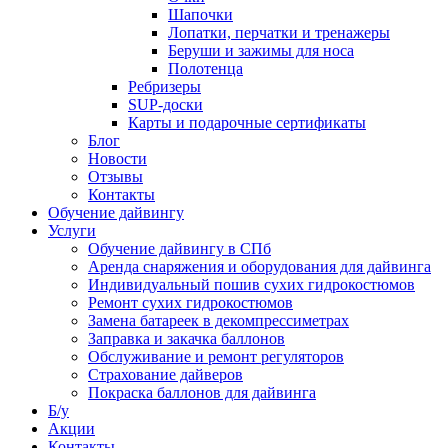
Шапочки
Лопатки, перчатки и тренажеры
Беруши и зажимы для носа
Полотенца
Ребризеры
SUP-доски
Карты и подарочные сертификаты
Блог
Новости
Отзывы
Контакты
Обучение дайвингу
Услуги
Обучение дайвингу в СПб
Аренда снаряжения и оборудования для дайвинга
Индивидуальный пошив сухих гидрокостюмов
Ремонт сухих гидрокостюмов
Замена батареек в декомпрессиметрах
Заправка и закачка баллонов
Обслуживание и ремонт регуляторов
Страхование дайверов
Покраска баллонов для дайвинга
Б/у
Акции
Контакты