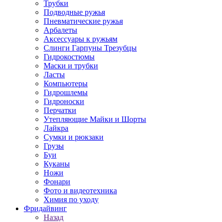
Трубки
Подводные ружья
Пневматические ружья
Арбалеты
Аксессуары к ружьям
Слинги Гарпуны Трезубцы
Гидрокостюмы
Маски и трубки
Ласты
Компьютеры
Гидрошлемы
Гидроноски
Перчатки
Утепляющие Майки и Шорты
Лайкра
Сумки и рюкзаки
Грузы
Буи
Куканы
Ножи
Фонари
Фото и видеотехника
Химия по уходу
Фридайвинг
Назад