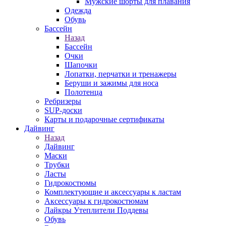
Мужские шорты для плавания
Одежда
Обувь
Бассейн
Назад
Бассейн
Очки
Шапочки
Лопатки, перчатки и тренажеры
Беруши и зажимы для носа
Полотенца
Ребризеры
SUP-доски
Карты и подарочные сертификаты
Дайвинг
Назад
Дайвинг
Маски
Трубки
Ласты
Гидрокостюмы
Комплектующие и аксессуары к ластам
Аксессуары к гидрокостюмам
Лайкры Утеплители Поддевы
Обувь