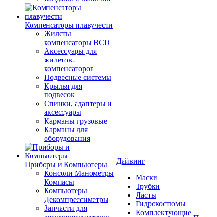
Компенсаторы плавучести
Жилеты
компенсаторы BCD
Аксессуары для
жилетов-
компенсаторов
Подвесные системы
Крылья для
подвесок
Спинки, адаптеры и
аксессуары
Карманы грузовые
Карманы для
оборудования
Дайвинг
Приборы и Компьютеры
Консоли Манометры
Маски
Компасы
Трубки
Компьютеры
Ласты
Декомпрессиметры
Гидрокостюмы
Запчасти для
Комплектующие
декомпрессиметров