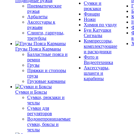
Подводные ружья
р
Сумки и
Пневматические
Г
рюкзаки
ружья
Б
Фонари
Арбалеты
К
Ножи
Аксессуары к
Химия по уходу
ружьям
Ф
Буи Катушки
Слинги, гарпуны,
Ф
Сигналы
трезубцы
в
Компрессоры,
Х
комплектующие
Грузы Пояса Карманы
и расходники
Балластные пояса и
Фото и
ремни
Видеотехника
Грузы
Аксессуары,
Пряжки и стопоры
шланги и
груза
карабины
Грузовые карманы
Сумки и Боксы
Сумки, рюкзаки и
чехлы
Сумки для
регуляторов
Водонепроницаемые
сумки, боксы и
чехлы