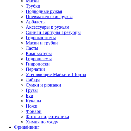
Маски
Трубки
Подводные ружья
Пневматические ружья
Арбалеты
Аксессуары к ружьям
Слинги Гарпуны Трезубцы
Гидрокостюмы
Маски и трубки
Ласты
Компьютеры
Гидрошлемы
Гидроноски
Перчатки
Утепляющие Майки и Шорты
Лайкра
Сумки и рюкзаки
Грузы
Буи
Куканы
Ножи
Фонари
Фото и видеотехника
Химия по уходу
Фридайвинг