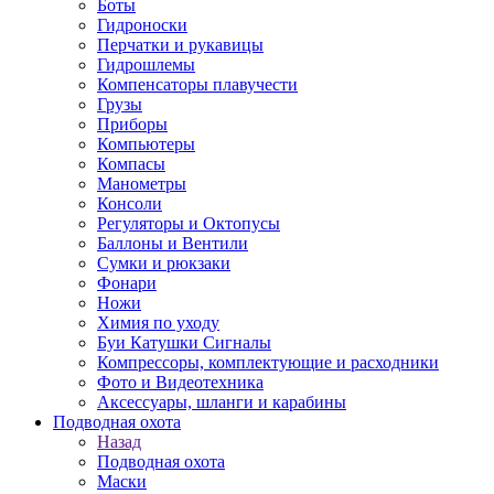
Боты
Гидроноски
Перчатки и рукавицы
Гидрошлемы
Компенсаторы плавучести
Грузы
Приборы
Компьютеры
Компасы
Манометры
Консоли
Регуляторы и Октопусы
Баллоны и Вентили
Сумки и рюкзаки
Фонари
Ножи
Химия по уходу
Буи Катушки Сигналы
Компрессоры, комплектующие и расходники
Фото и Видеотехника
Аксессуары, шланги и карабины
Подводная охота
Назад
Подводная охота
Маски