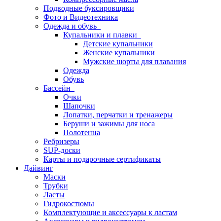
Подводные буксировщики
Фото и Видеотехника
Одежда и обувь
Купальники и плавки
Детские купальники
Женские купальники
Мужские шорты для плавания
Одежда
Обувь
Бассейн
Очки
Шапочки
Лопатки, перчатки и тренажеры
Беруши и зажимы для носа
Полотенца
Ребризеры
SUP-доски
Карты и подарочные сертификаты
Дайвинг
Маски
Трубки
Ласты
Гидрокостюмы
Комплектующие и аксессуары к ластам