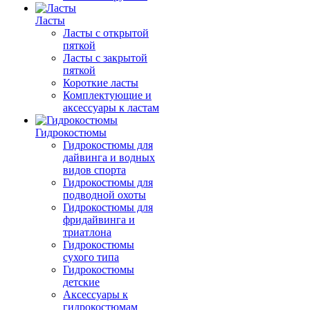
Ласты
Ласты с открытой
пяткой
Ласты с закрытой
пяткой
Короткие ласты
Комплектующие и
аксессуары к ластам
Гидрокостюмы
Гидрокостюмы для
дайвинга и водных
видов спорта
Гидрокостюмы для
подводной охоты
Гидрокостюмы для
фридайвинга и
триатлона
Гидрокостюмы
сухого типа
Гидрокостюмы
детские
Аксессуары к
гидрокостюмам