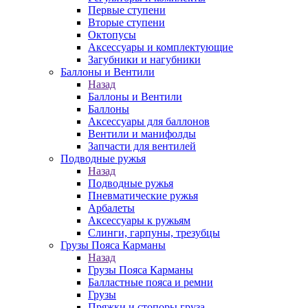
Первые ступени
Вторые ступени
Октопусы
Аксессуары и комплектующие
Загубники и нагубники
Баллоны и Вентили
Назад
Баллоны и Вентили
Баллоны
Аксессуары для баллонов
Вентили и манифолды
Запчасти для вентилей
Подводные ружья
Назад
Подводные ружья
Пневматические ружья
Арбалеты
Аксессуары к ружьям
Слинги, гарпуны, трезубцы
Грузы Пояса Карманы
Назад
Грузы Пояса Карманы
Балластные пояса и ремни
Грузы
Пряжки и стопоры груза