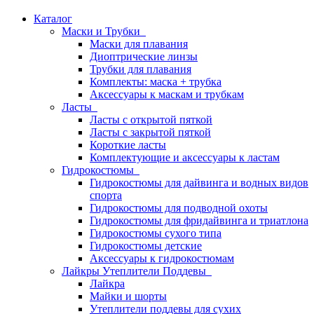
Каталог
Маски и Трубки
Маски для плавания
Диоптрические линзы
Трубки для плавания
Комплекты: маска + трубка
Аксессуары к маскам и трубкам
Ласты
Ласты с открытой пяткой
Ласты с закрытой пяткой
Короткие ласты
Комплектующие и аксессуары к ластам
Гидрокостюмы
Гидрокостюмы для дайвинга и водных видов
спорта
Гидрокостюмы для подводной охоты
Гидрокостюмы для фридайвинга и триатлона
Гидрокостюмы сухого типа
Гидрокостюмы детские
Аксессуары к гидрокостюмам
Лайкры Утеплители Поддевы
Лайкра
Майки и шорты
Утеплители поддевы для сухих