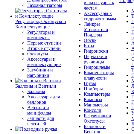
Подвод
и аксессуары к
Газоанализаторы
ластам
М
Аксессуары к
Т
гидрокостюмам
Регуляторы, Октопусы и
П
Лайкры
Комплектующие
р
Утеплители
Регуляторы и
П
Поддевы
комплекты
р
Обувь
Первые ступени
А
Боты
Вторые ступени
А
Гидроноски
Октопусы
р
Перчатки и
Аксессуары и
С
рукавицы
комплектующие
Г
Гидрошлемы
Загубники и
Т
Компенсаторы
нагубники
Г
плавучести
М
Грузы
Баллоны и Вентили
Л
Приборы
Баллоны
К
Компьютеры
Аксессуары для
Г
Компасы
баллонов
Г
Манометры
Вентили и
П
Консоли
манифолды
У
Регуляторы и
Запчасти для
М
Октопусы
вентилей
Л
Баллоны и
С
Вентили