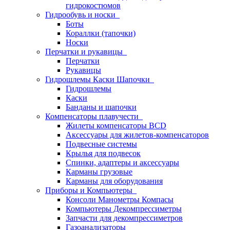
гидрокостюмов
Гидрообувь и носки
Боты
Кораллки (тапочки)
Носки
Перчатки и рукавицы
Перчатки
Рукавицы
Гидрошлемы Каски Шапочки
Гидрошлемы
Каски
Банданы и шапочки
Компенсаторы плавучести
Жилеты компенсаторы BCD
Аксессуары для жилетов-компенсаторов
Подвесные системы
Крылья для подвесок
Спинки, адаптеры и аксессуары
Карманы грузовые
Карманы для оборудования
Приборы и Компьютеры
Консоли Манометры Компасы
Компьютеры Декомпрессиметры
Запчасти для декомпрессиметров
Газоанализаторы