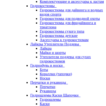
Комплектующие и аксессуары к ластам
Гидрокостюмы
Гидрокостюмы для дайвинга и водных
видов спорта
Гидрокостюмы для подводной охоты
Гидрокостюмы для фридайвинга и
триатлона
Гидрокостюмы сухого типа
Гидрокостюмы детские
Аксессуары к гидрокостюмам
Лайкры Утеплители Поддевы
Лайкра
Майки и шорты
Утеплители поддевы для сухих
гидрокостюмов
Гидрообувь и носки
Боты
Кораллки (тапочки)
Носки
Перчатки и рукавицы
Перчатки
Рукавицы
Гидрошлемы Каски Шапочки
Гидрошлемы
Каски