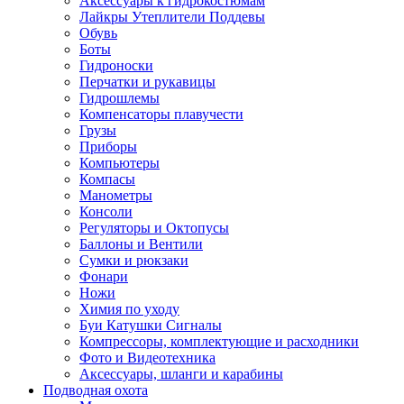
Аксессуары к гидрокостюмам
Лайкры Утеплители Поддевы
Обувь
Боты
Гидроноски
Перчатки и рукавицы
Гидрошлемы
Компенсаторы плавучести
Грузы
Приборы
Компьютеры
Компасы
Манометры
Консоли
Регуляторы и Октопусы
Баллоны и Вентили
Сумки и рюкзаки
Фонари
Ножи
Химия по уходу
Буи Катушки Сигналы
Компрессоры, комплектующие и расходники
Фото и Видеотехника
Аксессуары, шланги и карабины
Подводная охота