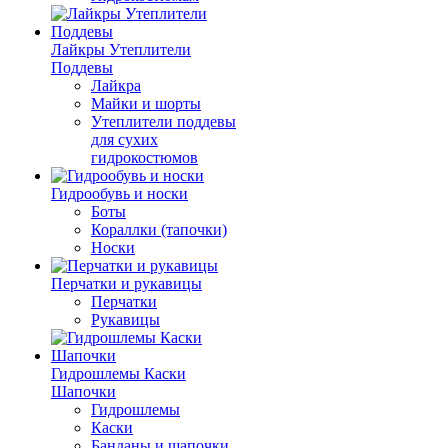
Лайкры Утеплители
Поддевы
Лайкра
Майки и шорты
Утеплители поддевы
для сухих
гидрокостюмов
Гидрообувь и носки
Боты
Кораллки (тапочки)
Носки
Перчатки и рукавицы
Перчатки
Рукавицы
Гидрошлемы Каски
Шапочки
Гидрошлемы
Каски
Банданы и шапочки