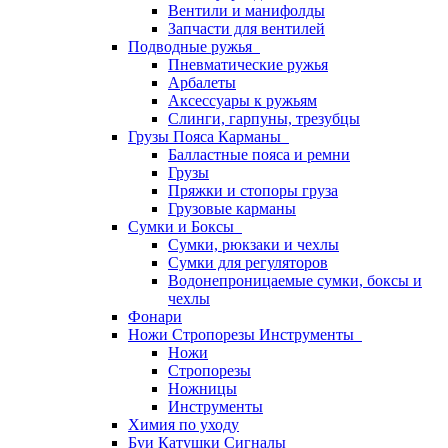
Вентили и манифолды
Запчасти для вентилей
Подводные ружья
Пневматические ружья
Арбалеты
Аксессуары к ружьям
Слинги, гарпуны, трезубцы
Грузы Пояса Карманы
Балластные пояса и ремни
Грузы
Пряжки и стопоры груза
Грузовые карманы
Сумки и Боксы
Сумки, рюкзаки и чехлы
Сумки для регуляторов
Водонепроницаемые сумки, боксы и
чехлы
Фонари
Ножи Стропорезы Инструменты
Ножи
Стропорезы
Ножницы
Инструменты
Химия по уходу
Буи Катушки Сигналы