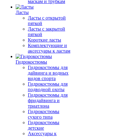
маскам и трубкам
Ласты
Ласты с открытой
пяткой
Ласты с закрытой
пяткой
Короткие ласты
Комплектующие и
аксессуары к ластам
Гидрокостюмы
Гидрокостюмы для
дайвинга и водных
видов спорта
Гидрокостюмы для
подводной охоты
Гидрокостюмы для
фридайвинга и
триатлона
Гидрокостюмы
сухого типа
Гидрокостюмы
детские
Аксессуары к