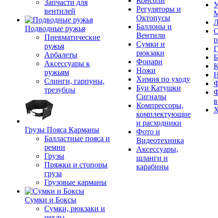
Консоли
Запчасти для
У
Регуляторы и
вентилей
М
Октопусы
Л
Баллоны и
Подводные ружья
С
Вентили
Пневматические
р
Сумки и
ружья
Г
рюкзаки
Арбалеты
Б
Фонари
Аксессуары к
К
Ножи
ружьям
Химия по уходу
Слинги, гарпуны,
Ф
Буи Катушки
трезубцы
Ф
Сигналы
в
Компрессоры,
Х
комплектующие
и расходники
Грузы Пояса Карманы
Фото и
Балластные пояса и
Видеотехника
ремни
Аксессуары,
Грузы
шланги и
Пряжки и стопоры
карабины
груза
Грузовые карманы
Сумки и Боксы
Сумки, рюкзаки и
чехлы