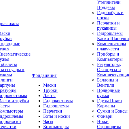
Утеплители
Поддевы
Гидрообувь и
носки
Перчатки и
ная охота
рукавицы
аски
Гидрошлемы
рубки
Каски Шапочки
одводные
Компенсаторы
ужья
плавучести
невматические
Приборы и
ужья
Компьютеры
рбалеты
Регуляторы,
ксессуары к
Октопусы и
ужьям
Комплектующи
Фридайвинг
линги
Баллоны и
арпуны
Маски
Вентили
резубцы
Трубки
Подводные
идрокостюмы
Ласты
ружья
аски и трубки
Гидрокостюмы
Грузы Пояса
асты
Гидрошлемы
Карманы
омпьютеры
Перчатки
Сумки и Боксы
идрошлемы
Боты и носки
Фонари
идроноски
Часы
Ножи
ерчатки
Компьютеры
Стропорезы