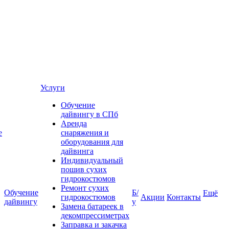
Услуги
Обучение
дайвингу в СПб
Аренда
е
снаряжения и
оборудования для
дайвинга
Индивидуальный
пошив сухих
гидрокостюмов
Ремонт сухих
Обучение
Б/
Ещё
гидрокостюмов
Акции
Контакты
дайвингу
у
Замена батареек в
декомпрессиметрах
Заправка и закачка