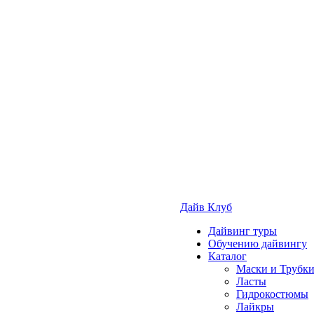
Дайв Клуб
Дайвинг туры
Обучению дайвингу
Каталог
Маски и Трубк
Ласты
Гидрокостюмы
Лайкры