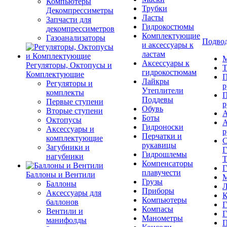
Компьютеры
Трубки
Декомпрессиметры
Ласты
Запчасти для
Гидрокостюмы
декомпрессиметров
Комплектующие
Газоанализаторы
Подвод
и аксессуары к
ластам
М
Аксессуары к
Регуляторы, Октопусы и
Т
гидрокостюмам
Комплектующие
П
Лайкры
Регуляторы и
р
Утеплители
комплекты
П
Поддевы
Первые ступени
р
Обувь
Вторые ступени
А
Боты
Октопусы
А
Гидроноски
Аксессуары и
р
Перчатки и
комплектующие
С
рукавицы
Загубники и
Г
Гидрошлемы
нагубники
Т
Компенсаторы
Г
плавучести
Баллоны и Вентили
М
Грузы
Баллоны
Л
Приборы
Аксессуары для
К
Компьютеры
баллонов
Г
Компасы
Вентили и
Г
Манометры
манифолды
П