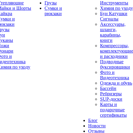
тепляющие
Грузы
Инструменты
айки и Шорты
Сумки и
Химия по уходу
айкра
рюкзаки
Буи Катушки
умки и
Сигналы
юкзаки
Аксессуары,
рузы
шланги,
уи
карабины,
уканы
книги
Ножи
Компрессоры,
онари
комплектующи
ото и
и расходники
идеотехника
Подводные
имия по уходу
буксировщики
Фото и
Видеотехника
Одежда и обувь
Бассейн
Ребризеры
SUP-доски
Карты и
подарочные
сертификаты
Блог
Новости
Отзывы