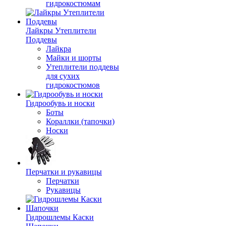
гидрокостюмам
Лайкры Утеплители
Поддевы
Лайкра
Майки и шорты
Утеплители поддевы
для сухих
гидрокостюмов
Гидрообувь и носки
Боты
Кораллки (тапочки)
Носки
Перчатки и рукавицы
Перчатки
Рукавицы
Гидрошлемы Каски