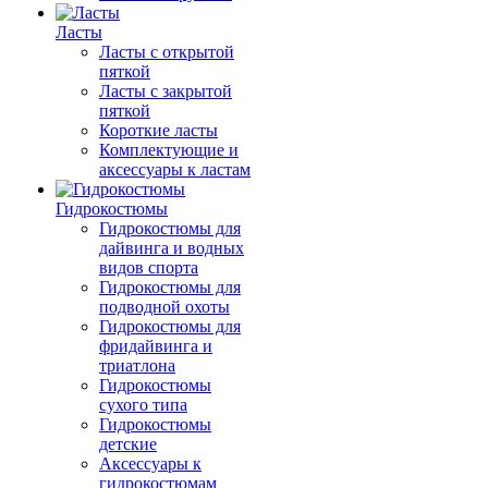
Ласты
Ласты с открытой
пяткой
Ласты с закрытой
пяткой
Короткие ласты
Комплектующие и
аксессуары к ластам
Гидрокостюмы
Гидрокостюмы для
дайвинга и водных
видов спорта
Гидрокостюмы для
подводной охоты
Гидрокостюмы для
фридайвинга и
триатлона
Гидрокостюмы
сухого типа
Гидрокостюмы
детские
Аксессуары к
гидрокостюмам