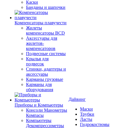
Каски
Банданы и шапочки
Компенсаторы плавучести
Жилеты
компенсаторы BCD
Аксессуары для
жилетов-
компенсаторов
Подвесные системы
Крылья для
подвесок
Спинки, адаптеры и
аксессуары
Карманы грузовые
Карманы для
оборудования
Дайвинг
Приборы и Компьютеры
Маски
Консоли Манометры
Трубки
Компасы
Ласты
Компьютеры
Гидрокостюмы
Декомпрессиметры