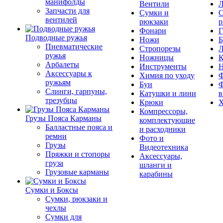
манифолды
Вентили
Л
Запчасти для
Сумки и
С
вентилей
рюкзаки
р
Фонари
Г
Подводные ружья
Ножи
Б
Пневматические
Стропорезы
Л
ружья
Ножницы
К
Арбалеты
Инструменты
Аксессуары к
Химия по уходу
Ф
ружьям
Буи
Ф
Слинги, гарпуны,
Катушки и лини
в
трезубцы
Крюки
Х
Компрессоры,
Грузы Пояса Карманы
комплектующие
Балластные пояса и
и расходники
ремни
Фото и
Грузы
Видеотехника
Пряжки и стопоры
Аксессуары,
груза
шланги и
Грузовые карманы
карабины
Сумки и Боксы
Сумки, рюкзаки и
чехлы
Сумки для