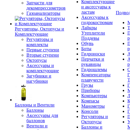
Комплектующие
Запчасти для
и аксессуары к
декомпрессиметров
ластам
Подвод
Газоанализаторы
Аксессуары к
гидрокостюмам
М
Лайкры
Т
Регуляторы, Октопусы и
Утеплители
П
Комплектующие
Поддевы
р
Регуляторы и
Обувь
П
комплекты
Боты
р
Первые ступени
Гидроноски
А
Вторые ступени
Перчатки и
А
Октопусы
рукавицы
р
Аксессуары и
Гидрошлемы
С
комплектующие
Компенсаторы
Г
Загубники и
плавучести
Т
нагубники
Грузы
Г
Приборы
М
Компьютеры
Л
Компасы
К
Баллоны и Вентили
Манометры
Г
Баллоны
Консоли
Г
Аксессуары для
Регуляторы и
П
баллонов
Октопусы
У
Вентили и
Баллоны и
М