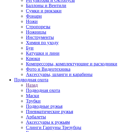
Регуляторы и Октопусы
Баллоны и Вентили
Сумки и рюкзаки
Фонари
Ножи
Стропорезы
Ножницы
Инструменты
Химия по уходу
Буи
Катушки и лини
Крюки
Компрессоры, комплектующие и расходники
Фото и Видеотехника
Аксессуары, шланги и карабины
Подводная охота
Назад
Подводная охота
Маски
Трубки
Подводные ружья
Пневматические ружья
Арбалеты
Аксессуары к ружьям
Слинги Гарпуны Трезубцы