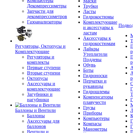
Компьютеры
Маски
Декомпрессиметры
Трубки
Запчасти для
Ласты
декомпрессиметров
Гидрокостюмы
Газоанализаторы
Комплектующие
Подвод
и аксессуары к
ластам
М
Аксессуары к
Т
гидрокостюмам
Регуляторы, Октопусы и
П
Лайкры
Комплектующие
р
Утеплители
Регуляторы и
П
Поддевы
комплекты
р
Обувь
Первые ступени
А
Боты
Вторые ступени
А
Гидроноски
Октопусы
р
Перчатки и
Аксессуары и
С
рукавицы
комплектующие
Г
Гидрошлемы
Загубники и
Т
Компенсаторы
нагубники
Г
плавучести
М
Грузы
Баллоны и Вентили
Л
Приборы
Баллоны
К
Компьютеры
Аксессуары для
Г
Компасы
баллонов
Г
Манометры
Вентили и
П