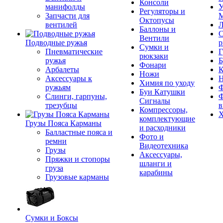
Консоли
манифолды
У
Регуляторы и
Запчасти для
М
Октопусы
вентилей
Л
Баллоны и
С
Вентили
Подводные ружья
р
Сумки и
Пневматические
Г
рюкзаки
ружья
Б
Фонари
Арбалеты
К
Ножи
Аксессуары к
Химия по уходу
ружьям
Ф
Буи Катушки
Слинги, гарпуны,
Ф
Сигналы
трезубцы
в
Компрессоры,
Х
комплектующие
Грузы Пояса Карманы
и расходники
Балластные пояса и
Фото и
ремни
Видеотехника
Грузы
Аксессуары,
Пряжки и стопоры
шланги и
груза
карабины
Грузовые карманы
Сумки и Боксы