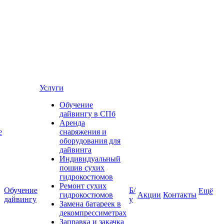
Услуги
Обучение
дайвингу в СПб
Аренда
е
снаряжения и
оборудования для
дайвинга
Индивидуальный
пошив сухих
гидрокостюмов
Ремонт сухих
Обучение
Б/
Ещё
гидрокостюмов
Акции
Контакты
дайвингу
у
Замена батареек в
декомпрессиметрах
Заправка и закачка