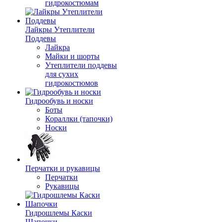
гидрокостюмам
Лайкры Утеплители
Поддевы
Лайкра
Майки и шорты
Утеплители поддевы
для сухих
гидрокостюмов
Гидрообувь и носки
Боты
Кораллки (тапочки)
Носки
Перчатки и рукавицы
Перчатки
Рукавицы
Гидрошлемы Каски
Шапочки