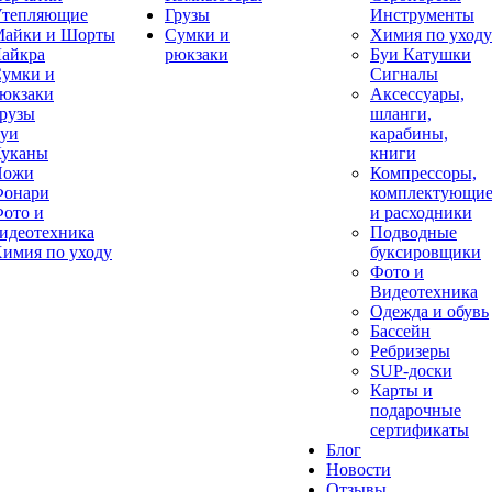
тепляющие
Грузы
Инструменты
айки и Шорты
Сумки и
Химия по уходу
айкра
рюкзаки
Буи Катушки
умки и
Сигналы
юкзаки
Аксессуары,
рузы
шланги,
уи
карабины,
уканы
книги
Ножи
Компрессоры,
онари
комплектующи
ото и
и расходники
идеотехника
Подводные
имия по уходу
буксировщики
Фото и
Видеотехника
Одежда и обувь
Бассейн
Ребризеры
SUP-доски
Карты и
подарочные
сертификаты
Блог
Новости
Отзывы