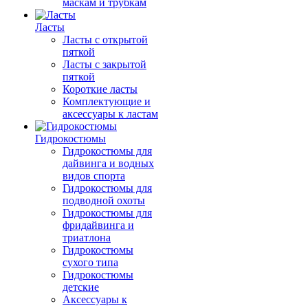
маскам и трубкам
Ласты
Ласты с открытой
пяткой
Ласты с закрытой
пяткой
Короткие ласты
Комплектующие и
аксессуары к ластам
Гидрокостюмы
Гидрокостюмы для
дайвинга и водных
видов спорта
Гидрокостюмы для
подводной охоты
Гидрокостюмы для
фридайвинга и
триатлона
Гидрокостюмы
сухого типа
Гидрокостюмы
детские
Аксессуары к