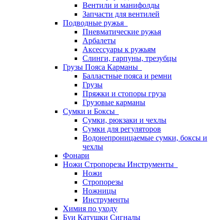
Вентили и манифолды
Запчасти для вентилей
Подводные ружья
Пневматические ружья
Арбалеты
Аксессуары к ружьям
Слинги, гарпуны, трезубцы
Грузы Пояса Карманы
Балластные пояса и ремни
Грузы
Пряжки и стопоры груза
Грузовые карманы
Сумки и Боксы
Сумки, рюкзаки и чехлы
Сумки для регуляторов
Водонепроницаемые сумки, боксы и
чехлы
Фонари
Ножи Стропорезы Инструменты
Ножи
Стропорезы
Ножницы
Инструменты
Химия по уходу
Буи Катушки Сигналы