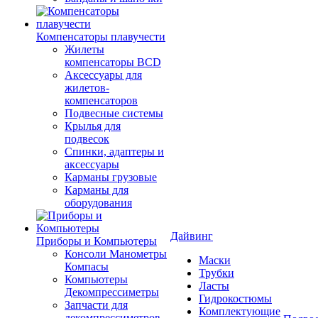
Компенсаторы плавучести
Жилеты
компенсаторы BCD
Аксессуары для
жилетов-
компенсаторов
Подвесные системы
Крылья для
подвесок
Спинки, адаптеры и
аксессуары
Карманы грузовые
Карманы для
оборудования
Дайвинг
Приборы и Компьютеры
Консоли Манометры
Маски
Компасы
Трубки
Компьютеры
Ласты
Декомпрессиметры
Гидрокостюмы
Запчасти для
Комплектующие
декомпрессиметров