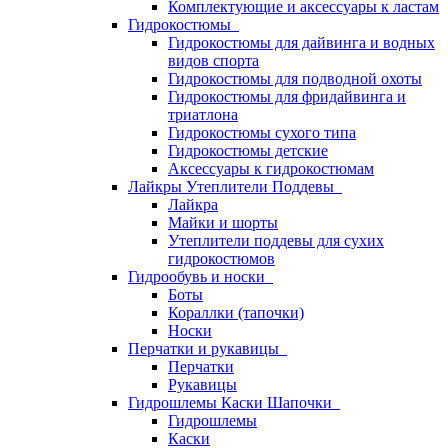
Комплектующие и аксессуары к ластам
Гидрокостюмы
Гидрокостюмы для дайвинга и водных
видов спорта
Гидрокостюмы для подводной охоты
Гидрокостюмы для фридайвинга и
триатлона
Гидрокостюмы сухого типа
Гидрокостюмы детские
Аксессуары к гидрокостюмам
Лайкры Утеплители Поддевы
Лайкра
Майки и шорты
Утеплители поддевы для сухих
гидрокостюмов
Гидрообувь и носки
Боты
Кораллки (тапочки)
Носки
Перчатки и рукавицы
Перчатки
Рукавицы
Гидрошлемы Каски Шапочки
Гидрошлемы
Каски