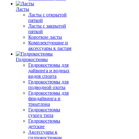
Ласты
Ласты с открытой
пяткой
Ласты с закрытой
пяткой
Короткие ласты
Комплектующие и
аксессуары к ластам
Гидрокостюмы
Гидрокостюмы для
дайвинга и водных
видов спорта
Гидрокостюмы для
подводной охоты
Гидрокостюмы для
фридайвинга и
триатлона
Гидрокостюмы
сухого типа
Гидрокостюмы
детские
Аксессуары к
гидрокостюмам