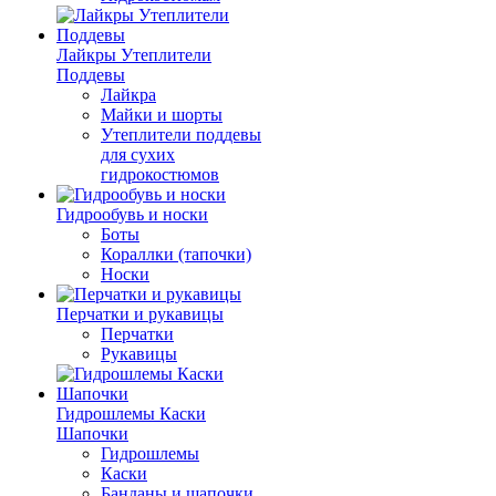
Лайкры Утеплители
Поддевы
Лайкра
Майки и шорты
Утеплители поддевы
для сухих
гидрокостюмов
Гидрообувь и носки
Боты
Кораллки (тапочки)
Носки
Перчатки и рукавицы
Перчатки
Рукавицы
Гидрошлемы Каски
Шапочки
Гидрошлемы
Каски
Банданы и шапочки