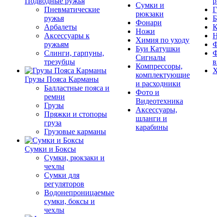
Подводные ружья
р
Сумки и
Пневматические
Г
рюкзаки
ружья
Б
Фонари
Арбалеты
К
Ножи
Аксессуары к
Химия по уходу
ружьям
Ф
Буи Катушки
Слинги, гарпуны,
Ф
Сигналы
трезубцы
в
Компрессоры,
Х
комплектующие
Грузы Пояса Карманы
и расходники
Балластные пояса и
Фото и
ремни
Видеотехника
Грузы
Аксессуары,
Пряжки и стопоры
шланги и
груза
карабины
Грузовые карманы
Сумки и Боксы
Сумки, рюкзаки и
чехлы
Сумки для
регуляторов
Водонепроницаемые
сумки, боксы и
чехлы