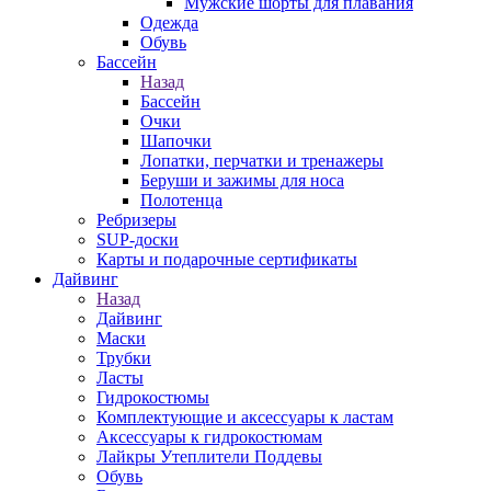
Мужские шорты для плавания
Одежда
Обувь
Бассейн
Назад
Бассейн
Очки
Шапочки
Лопатки, перчатки и тренажеры
Беруши и зажимы для носа
Полотенца
Ребризеры
SUP-доски
Карты и подарочные сертификаты
Дайвинг
Назад
Дайвинг
Маски
Трубки
Ласты
Гидрокостюмы
Комплектующие и аксессуары к ластам
Аксессуары к гидрокостюмам
Лайкры Утеплители Поддевы
Обувь