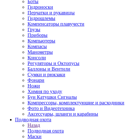
Боты
Гидроноски
Перчатки и рукавицы
Гидрошлемы
Компенсаторы плавучести
Грузы
Приборы
Компьютеры
Компасы
Манометры
Консоли
Регуляторы и Октопусы
Баллоны и Вентили
Сумки и рюкзаки
Фонари
Ножи
Химия по уходу
Буи Катушки Сигналы
Компрессоры, комплектующие и расходники
Фото и Видеотехника
Аксессуары, шланги и карабины
Подводная охота
Назад
Подводная охота
Маски