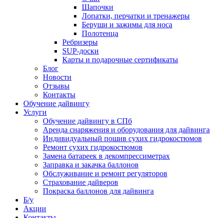
Шапочки
Лопатки, перчатки и тренажеры
Беруши и зажимы для носа
Полотенца
Ребризеры
SUP-доски
Карты и подарочные сертификаты
Блог
Новости
Отзывы
Контакты
Обучение дайвингу
Услуги
Обучение дайвингу в СПб
Аренда снаряжения и оборудования для дайвинга
Индивидуальный пошив сухих гидрокостюмов
Ремонт сухих гидрокостюмов
Замена батареек в декомпрессиметрах
Заправка и закачка баллонов
Обслуживание и ремонт регуляторов
Страхование дайверов
Покраска баллонов для дайвинга
Б/у
Акции
Контакты