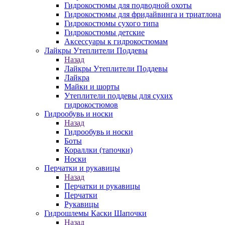
Гидрокостюмы для подводной охоты
Гидрокостюмы для фридайвинга и триатлона
Гидрокостюмы сухого типа
Гидрокостюмы детские
Аксессуары к гидрокостюмам
Лайкры Утеплители Поддевы
Назад
Лайкры Утеплители Поддевы
Лайкра
Майки и шорты
Утеплители поддевы для сухих
гидрокостюмов
Гидрообувь и носки
Назад
Гидрообувь и носки
Боты
Кораллки (тапочки)
Носки
Перчатки и рукавицы
Назад
Перчатки и рукавицы
Перчатки
Рукавицы
Гидрошлемы Каски Шапочки
Назад