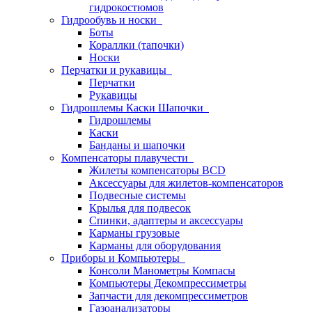
гидрокостюмов
Гидрообувь и носки
Боты
Кораллки (тапочки)
Носки
Перчатки и рукавицы
Перчатки
Рукавицы
Гидрошлемы Каски Шапочки
Гидрошлемы
Каски
Банданы и шапочки
Компенсаторы плавучести
Жилеты компенсаторы BCD
Аксессуары для жилетов-компенсаторов
Подвесные системы
Крылья для подвесок
Спинки, адаптеры и аксессуары
Карманы грузовые
Карманы для оборудования
Приборы и Компьютеры
Консоли Манометры Компасы
Компьютеры Декомпрессиметры
Запчасти для декомпрессиметров
Газоанализаторы