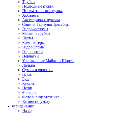
Трубки
Подводные ружья
Пневматические ружья
Арбалеты
Аксессуары к ружьям
Слинги Гарпуны Трезубцы
Гидрокостюмы
Маски и трубки
Ласты
Компьютеры
Гидрошлемы
Гидроноски
Перчатки
Утепляющие Майки и Шорты
Лайкра
Сумки и рюкзаки
Грузы
Буи
Куканы
Ножи
Фонари
Фото и видеотехника
Химия по уходу
Фридайвинг
Назад