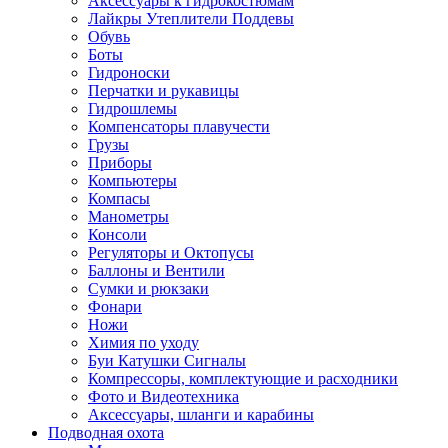
Аксессуары к гидрокостюмам
Лайкры Утеплители Поддевы
Обувь
Боты
Гидроноски
Перчатки и рукавицы
Гидрошлемы
Компенсаторы плавучести
Грузы
Приборы
Компьютеры
Компасы
Манометры
Консоли
Регуляторы и Октопусы
Баллоны и Вентили
Сумки и рюкзаки
Фонари
Ножи
Химия по уходу
Буи Катушки Сигналы
Компрессоры, комплектующие и расходники
Фото и Видеотехника
Аксессуары, шланги и карабины
Подводная охота