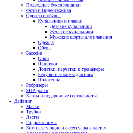
Подводные буксировщики
Фото и Видеотехника
Одежда и обувь
Купальники и плавки
Детские купальники
Женские купальники
Мужские шорты для плавания
Одежда
Обувь
Бассейн
Очки
Шапочки
Лопатки, перчатки и тренажеры
Беруши и зажимы для носа
Полотенца
Ребризеры
SUP-доски
Карты и подарочные сертификаты
Дайвинг
Маски
Трубки
Ласты
Гидрокостюмы
Комплектующие и аксессуары к ластам