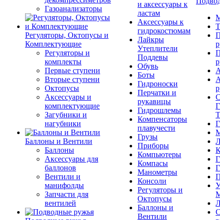
Подвод
и аксессуары к
Газоанализаторы
ластам
М
Аксессуары к
Т
гидрокостюмам
Регуляторы, Октопусы и
П
Лайкры
Комплектующие
р
Утеплители
Регуляторы и
П
Поддевы
комплекты
р
Обувь
Первые ступени
А
Боты
Вторые ступени
А
Гидроноски
Октопусы
р
Перчатки и
Аксессуары и
С
рукавицы
комплектующие
Г
Гидрошлемы
Загубники и
Т
Компенсаторы
нагубники
Г
плавучести
М
Грузы
Баллоны и Вентили
Л
Приборы
Баллоны
К
Компьютеры
Аксессуары для
Г
Компасы
баллонов
Г
Манометры
Вентили и
П
Консоли
манифолды
У
Регуляторы и
Запчасти для
М
Октопусы
вентилей
Л
Баллоны и
С
Вентили