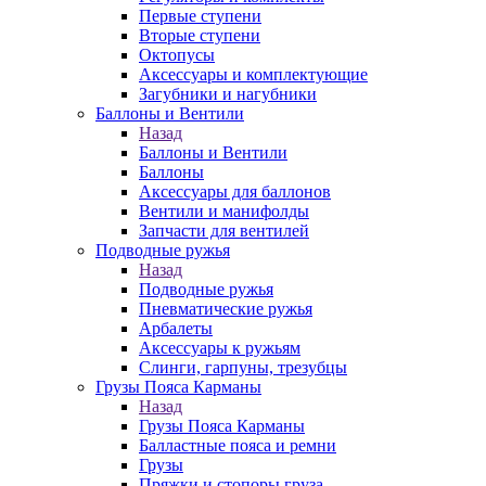
Первые ступени
Вторые ступени
Октопусы
Аксессуары и комплектующие
Загубники и нагубники
Баллоны и Вентили
Назад
Баллоны и Вентили
Баллоны
Аксессуары для баллонов
Вентили и манифолды
Запчасти для вентилей
Подводные ружья
Назад
Подводные ружья
Пневматические ружья
Арбалеты
Аксессуары к ружьям
Слинги, гарпуны, трезубцы
Грузы Пояса Карманы
Назад
Грузы Пояса Карманы
Балластные пояса и ремни
Грузы
Пряжки и стопоры груза