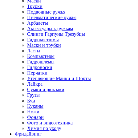
Маски
Трубки
Подводные ружья
Пневматические ружья
Арбалеты
Аксессуары к ружьям
Слинги Гарпуны Трезубцы
Гидрокостюмы
Маски и трубки
Ласты
Компьютеры
Гидрошлемы
Гидроноски
Перчатки
Утепляющие Майки и Шорты
Лайкра
Сумки и рюкзаки
Грузы
Буи
Куканы
Ножи
Фонари
Фото и видеотехника
Химия по уходу
Фридайвинг