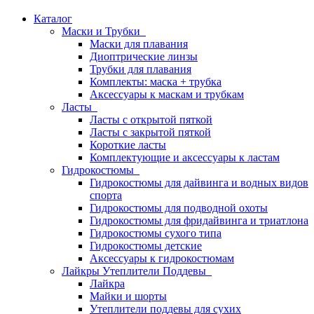
Каталог
Маски и Трубки
Маски для плавания
Диоптрические линзы
Трубки для плавания
Комплекты: маска + трубка
Аксессуары к маскам и трубкам
Ласты
Ласты с открытой пяткой
Ласты с закрытой пяткой
Короткие ласты
Комплектующие и аксессуары к ластам
Гидрокостюмы
Гидрокостюмы для дайвинга и водных видов
спорта
Гидрокостюмы для подводной охоты
Гидрокостюмы для фридайвинга и триатлона
Гидрокостюмы сухого типа
Гидрокостюмы детские
Аксессуары к гидрокостюмам
Лайкры Утеплители Поддевы
Лайкра
Майки и шорты
Утеплители поддевы для сухих