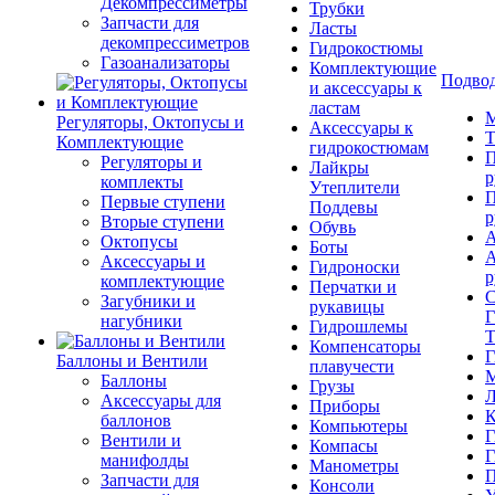
Декомпрессиметры
Трубки
Запчасти для
Ласты
декомпрессиметров
Гидрокостюмы
Газоанализаторы
Комплектующие
Подвод
и аксессуары к
ластам
М
Регуляторы, Октопусы и
Аксессуары к
Т
Комплектующие
гидрокостюмам
П
Регуляторы и
Лайкры
р
комплекты
Утеплители
П
Первые ступени
Поддевы
р
Вторые ступени
Обувь
А
Октопусы
Боты
А
Аксессуары и
Гидроноски
р
комплектующие
Перчатки и
С
Загубники и
рукавицы
Г
нагубники
Гидрошлемы
Т
Компенсаторы
Г
Баллоны и Вентили
плавучести
М
Баллоны
Грузы
Л
Аксессуары для
Приборы
К
баллонов
Компьютеры
Г
Вентили и
Компасы
Г
манифолды
Манометры
П
Запчасти для
Консоли