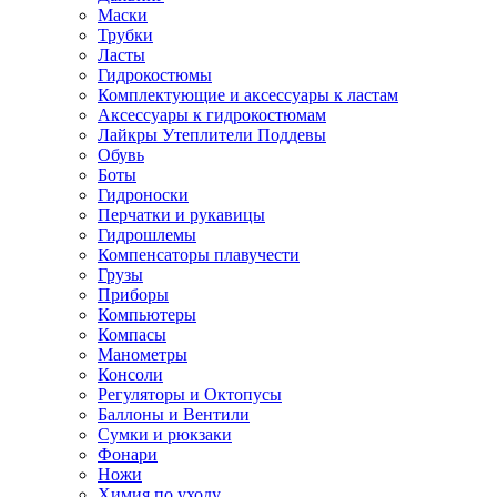
Маски
Трубки
Ласты
Гидрокостюмы
Комплектующие и аксессуары к ластам
Аксессуары к гидрокостюмам
Лайкры Утеплители Поддевы
Обувь
Боты
Гидроноски
Перчатки и рукавицы
Гидрошлемы
Компенсаторы плавучести
Грузы
Приборы
Компьютеры
Компасы
Манометры
Консоли
Регуляторы и Октопусы
Баллоны и Вентили
Сумки и рюкзаки
Фонари
Ножи
Химия по уходу