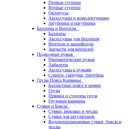
Первые ступени
Вторые ступени
Октопусы
Аксессуары и комплектующие
Загубники и нагубники
Баллоны и Вентили
Баллоны
Аксессуары для баллонов
Вентили и манифолды
Запчасти для вентилей
Подводные ружья
Пневматические ружья
Арбалеты
Аксессуары к ружьям
Слинги, гарпуны, трезубцы
Грузы Пояса Карманы
Балластные пояса и ремни
Грузы
Пряжки и стопоры груза
Грузовые карманы
Сумки и Боксы
Сумки, рюкзаки и чехлы
Сумки для регуляторов
Водонепроницаемые сумки, боксы и
чехлы