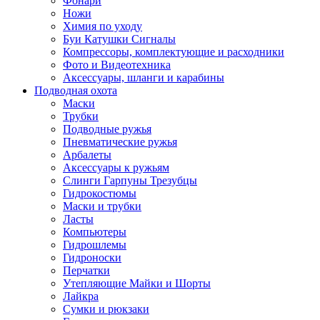
Фонари
Ножи
Химия по уходу
Буи Катушки Сигналы
Компрессоры, комплектующие и расходники
Фото и Видеотехника
Аксессуары, шланги и карабины
Подводная охота
Маски
Трубки
Подводные ружья
Пневматические ружья
Арбалеты
Аксессуары к ружьям
Слинги Гарпуны Трезубцы
Гидрокостюмы
Маски и трубки
Ласты
Компьютеры
Гидрошлемы
Гидроноски
Перчатки
Утепляющие Майки и Шорты
Лайкра
Сумки и рюкзаки