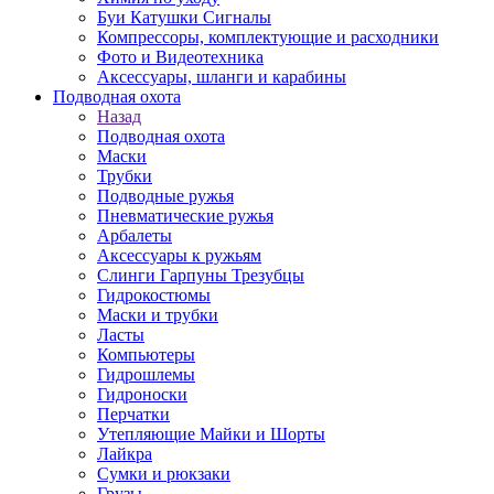
Буи Катушки Сигналы
Компрессоры, комплектующие и расходники
Фото и Видеотехника
Аксессуары, шланги и карабины
Подводная охота
Назад
Подводная охота
Маски
Трубки
Подводные ружья
Пневматические ружья
Арбалеты
Аксессуары к ружьям
Слинги Гарпуны Трезубцы
Гидрокостюмы
Маски и трубки
Ласты
Компьютеры
Гидрошлемы
Гидроноски
Перчатки
Утепляющие Майки и Шорты
Лайкра
Сумки и рюкзаки
Грузы