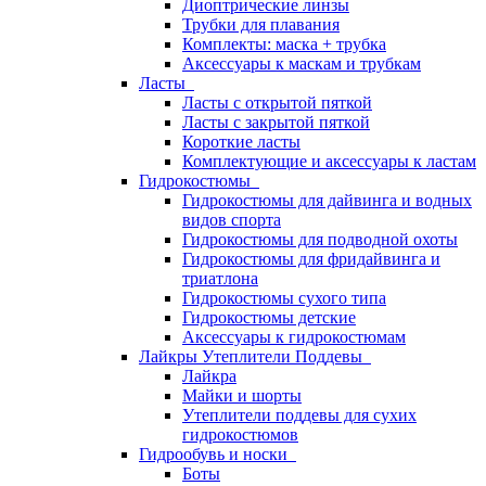
Диоптрические линзы
Трубки для плавания
Комплекты: маска + трубка
Аксессуары к маскам и трубкам
Ласты
Ласты с открытой пяткой
Ласты с закрытой пяткой
Короткие ласты
Комплектующие и аксессуары к ластам
Гидрокостюмы
Гидрокостюмы для дайвинга и водных
видов спорта
Гидрокостюмы для подводной охоты
Гидрокостюмы для фридайвинга и
триатлона
Гидрокостюмы сухого типа
Гидрокостюмы детские
Аксессуары к гидрокостюмам
Лайкры Утеплители Поддевы
Лайкра
Майки и шорты
Утеплители поддевы для сухих
гидрокостюмов
Гидрообувь и носки
Боты