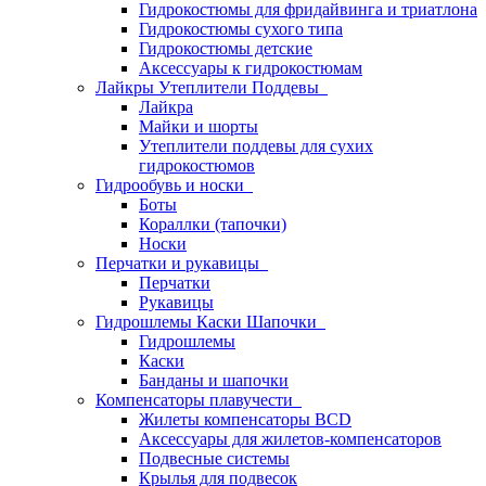
Гидрокостюмы для фридайвинга и триатлона
Гидрокостюмы сухого типа
Гидрокостюмы детские
Аксессуары к гидрокостюмам
Лайкры Утеплители Поддевы
Лайкра
Майки и шорты
Утеплители поддевы для сухих
гидрокостюмов
Гидрообувь и носки
Боты
Кораллки (тапочки)
Носки
Перчатки и рукавицы
Перчатки
Рукавицы
Гидрошлемы Каски Шапочки
Гидрошлемы
Каски
Банданы и шапочки
Компенсаторы плавучести
Жилеты компенсаторы BCD
Аксессуары для жилетов-компенсаторов
Подвесные системы
Крылья для подвесок