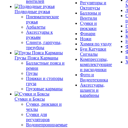
У
вентилей
Регуляторы и
М
Октопусы
Л
Подводные ружья
Баллоны и
С
Пневматические
Вентили
р
ружья
Сумки и
Г
Арбалеты
рюкзаки
Б
Аксессуары к
Фонари
К
ружьям
Ножи
Слинги, гарпуны,
Химия по уходу
Ф
трезубцы
Буи Катушки
Ф
Сигналы
в
Грузы Пояса Карманы
Компрессоры,
Х
Балластные пояса и
комплектующие
ремни
и расходники
Грузы
Фото и
Пряжки и стопоры
Видеотехника
груза
Аксессуары,
Грузовые карманы
шланги и
карабины
Сумки и Боксы
Сумки, рюкзаки и
чехлы
Сумки для
регуляторов
Водонепроницаемые