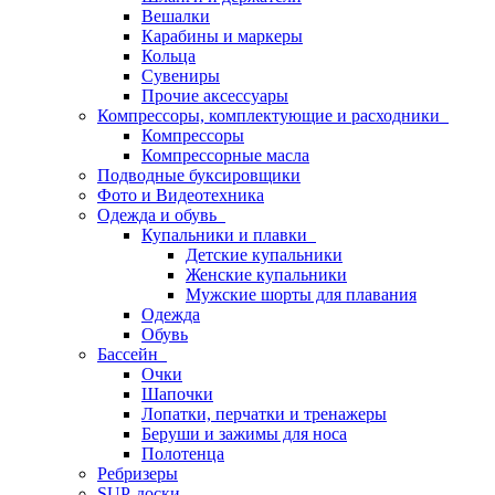
Вешалки
Карабины и маркеры
Кольца
Сувениры
Прочие аксессуары
Компрессоры, комплектующие и расходники
Компрессоры
Компрессорные масла
Подводные буксировщики
Фото и Видеотехника
Одежда и обувь
Купальники и плавки
Детские купальники
Женские купальники
Мужские шорты для плавания
Одежда
Обувь
Бассейн
Очки
Шапочки
Лопатки, перчатки и тренажеры
Беруши и зажимы для носа
Полотенца
Ребризеры
SUP-доски