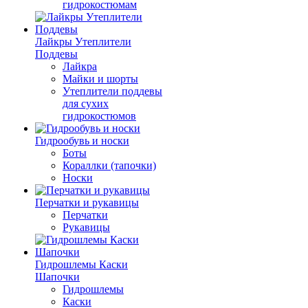
гидрокостюмам
Лайкры Утеплители
Поддевы
Лайкра
Майки и шорты
Утеплители поддевы
для сухих
гидрокостюмов
Гидрообувь и носки
Боты
Кораллки (тапочки)
Носки
Перчатки и рукавицы
Перчатки
Рукавицы
Гидрошлемы Каски
Шапочки
Гидрошлемы
Каски