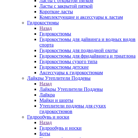
Ласты с открытой пяткой
Ласты с закрытой пяткой
Короткие ласты
Комплектующие и аксессуары к ластам
Гидрокостюмы
Назад
Гидрокостюмы
Гидрокостюмы для дайвинга и водных видов
спорта
Гидрокостюмы для подводной охоты
Гидрокостюмы для фридайвинга и триатлона
Гидрокостюмы сухого типа
Гидрокостюмы детские
Аксессуары к гидрокостюмам
Лайкры Утеплители Поддевы
Назад
Лайкры Утеплители Поддевы
Лайкра
Майки и шорты
Утеплители поддевы для сухих
гидрокостюмов
Гидрообувь и носки
Назад
Гидрообувь и носки
Боты