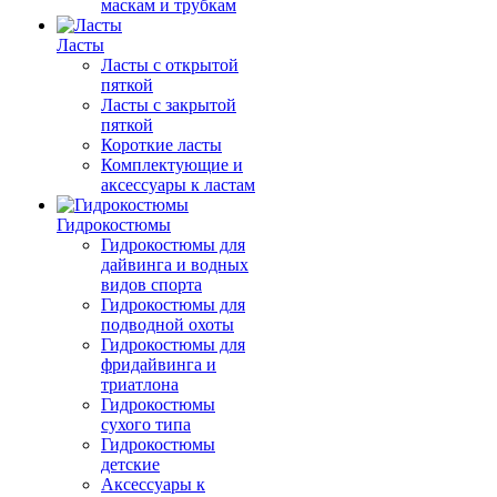
маскам и трубкам
Ласты
Ласты с открытой
пяткой
Ласты с закрытой
пяткой
Короткие ласты
Комплектующие и
аксессуары к ластам
Гидрокостюмы
Гидрокостюмы для
дайвинга и водных
видов спорта
Гидрокостюмы для
подводной охоты
Гидрокостюмы для
фридайвинга и
триатлона
Гидрокостюмы
сухого типа
Гидрокостюмы
детские
Аксессуары к