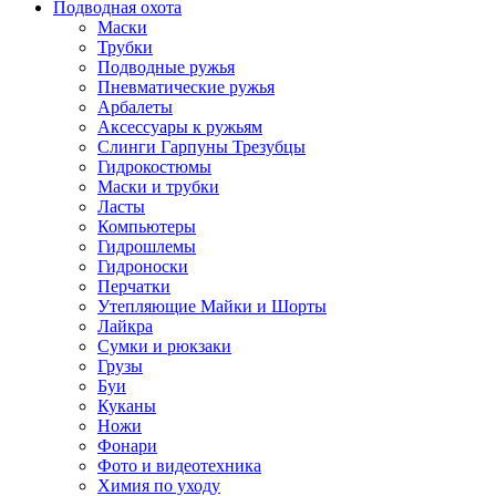
Подводная охота
Маски
Трубки
Подводные ружья
Пневматические ружья
Арбалеты
Аксессуары к ружьям
Слинги Гарпуны Трезубцы
Гидрокостюмы
Маски и трубки
Ласты
Компьютеры
Гидрошлемы
Гидроноски
Перчатки
Утепляющие Майки и Шорты
Лайкра
Сумки и рюкзаки
Грузы
Буи
Куканы
Ножи
Фонари
Фото и видеотехника
Химия по уходу