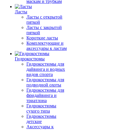
маскам и трубкам
Ласты
Ласты с открытой
пяткой
Ласты с закрытой
пяткой
Короткие ласты
Комплектующие и
аксессуары к ластам
Гидрокостюмы
Гидрокостюмы для
дайвинга и водных
видов спорта
Гидрокостюмы для
подводной охоты
Гидрокостюмы для
фридайвинга и
триатлона
Гидрокостюмы
сухого типа
Гидрокостюмы
детские
Аксессуары к