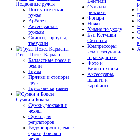
Вентили
Подводные ружья
р
Сумки и
Пневматические
Г
рюкзаки
ружья
Б
Фонари
Арбалеты
К
Ножи
Аксессуары к
Химия по уходу
ружьям
Ф
Буи Катушки
Слинги, гарпуны,
Ф
Сигналы
трезубцы
в
Компрессоры,
Х
комплектующие
Грузы Пояса Карманы
и расходники
Балластные пояса и
Фото и
ремни
Видеотехника
Грузы
Аксессуары,
Пряжки и стопоры
шланги и
груза
карабины
Грузовые карманы
Сумки и Боксы
Сумки, рюкзаки и
чехлы
Сумки для
регуляторов
Водонепроницаемые
сумки, боксы и
чехлы