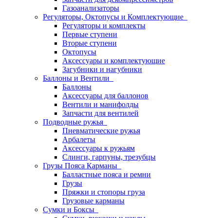
Газоанализаторы
Регуляторы, Октопусы и Комплектующие
Регуляторы и комплекты
Первые ступени
Вторые ступени
Октопусы
Аксессуары и комплектующие
Загубники и нагубники
Баллоны и Вентили
Баллоны
Аксессуары для баллонов
Вентили и манифолды
Запчасти для вентилей
Подводные ружья
Пневматические ружья
Арбалеты
Аксессуары к ружьям
Слинги, гарпуны, трезубцы
Грузы Пояса Карманы
Балластные пояса и ремни
Грузы
Пряжки и стопоры груза
Грузовые карманы
Сумки и Боксы