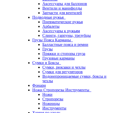
Аксессуары для баллонов
Вентили и манифолды
Запчасти для вентилей
Подводные ружья
Пневматические ружья
Арбалеты
Аксессуары к ружьям
Слинги, гарпуны, трезубцы
Грузы Пояса Карманы
Балластные пояса и ремни
Грузы
Пряжки и стопоры груза
Грузовые карманы
Сумки и Боксы
Сумки, рюкзаки и чехлы
Сумки для регуляторов
Водонепроницаемые сумки, боксы и
чехлы
Фонари
Ножи Стропорезы Инструменты
Ножи
Стропорезы
Ножницы
Инструменты
Химия по уходу