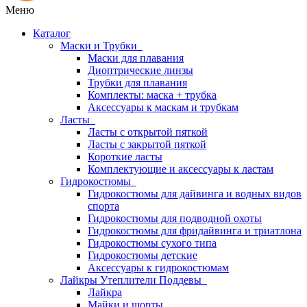
Меню
Каталог
Маски и Трубки
Маски для плавания
Диоптрические линзы
Трубки для плавания
Комплекты: маска + трубка
Аксессуары к маскам и трубкам
Ласты
Ласты с открытой пяткой
Ласты с закрытой пяткой
Короткие ласты
Комплектующие и аксессуары к ластам
Гидрокостюмы
Гидрокостюмы для дайвинга и водных видов
спорта
Гидрокостюмы для подводной охоты
Гидрокостюмы для фридайвинга и триатлона
Гидрокостюмы сухого типа
Гидрокостюмы детские
Аксессуары к гидрокостюмам
Лайкры Утеплители Поддевы
Лайкра
Майки и шорты