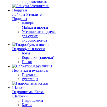
гидрокостюмам
Лайкры Утеплители
Поддевы
Лайкра
Майки и шорты
Утеплители поддевы
для сухих
гидрокостюмов
Гидрообувь и носки
Боты
Кораллки (тапочки)
Носки
Перчатки и рукавицы
Перчатки
Рукавицы
Гидрошлемы Каски
Шапочки
Гидрошлемы
Каски