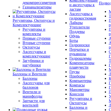
Комплектующие
декомпрессиметров
Подвод
и аксессуары к
Газоанализаторы
ластам
М
Аксессуары к
Т
гидрокостюмам
Регуляторы, Октопусы и
П
Лайкры
Комплектующие
р
Утеплители
Регуляторы и
П
Поддевы
комплекты
р
Обувь
Первые ступени
А
Боты
Вторые ступени
А
Гидроноски
Октопусы
р
Перчатки и
Аксессуары и
С
рукавицы
комплектующие
Г
Гидрошлемы
Загубники и
Т
Компенсаторы
нагубники
Г
плавучести
М
Грузы
Баллоны и Вентили
Л
Приборы
Баллоны
К
Компьютеры
Аксессуары для
Г
Компасы
баллонов
Г
Манометры
Вентили и
П
Консоли
манифолды
У
Регуляторы и
Запчасти для
М
Октопусы
вентилей
Л
Баллоны и
С