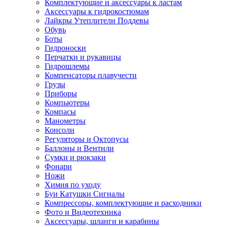
Комплектующие и аксессуары к ластам
Аксессуары к гидрокостюмам
Лайкры Утеплители Поддевы
Обувь
Боты
Гидроноски
Перчатки и рукавицы
Гидрошлемы
Компенсаторы плавучести
Грузы
Приборы
Компьютеры
Компасы
Манометры
Консоли
Регуляторы и Октопусы
Баллоны и Вентили
Сумки и рюкзаки
Фонари
Ножи
Химия по уходу
Буи Катушки Сигналы
Компрессоры, комплектующие и расходники
Фото и Видеотехника
Аксессуары, шланги и карабины