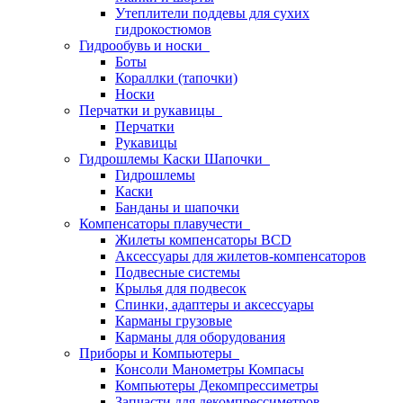
Утеплители поддевы для сухих
гидрокостюмов
Гидрообувь и носки
Боты
Кораллки (тапочки)
Носки
Перчатки и рукавицы
Перчатки
Рукавицы
Гидрошлемы Каски Шапочки
Гидрошлемы
Каски
Банданы и шапочки
Компенсаторы плавучести
Жилеты компенсаторы BCD
Аксессуары для жилетов-компенсаторов
Подвесные системы
Крылья для подвесок
Спинки, адаптеры и аксессуары
Карманы грузовые
Карманы для оборудования
Приборы и Компьютеры
Консоли Манометры Компасы
Компьютеры Декомпрессиметры
Запчасти для декомпрессиметров