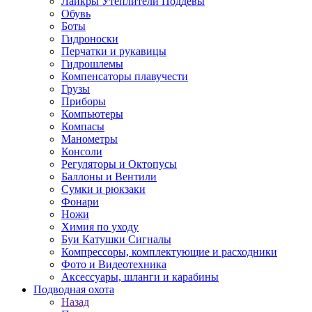
Лайкры Утеплители Поддевы
Обувь
Боты
Гидроноски
Перчатки и рукавицы
Гидрошлемы
Компенсаторы плавучести
Грузы
Приборы
Компьютеры
Компасы
Манометры
Консоли
Регуляторы и Октопусы
Баллоны и Вентили
Сумки и рюкзаки
Фонари
Ножи
Химия по уходу
Буи Катушки Сигналы
Компрессоры, комплектующие и расходники
Фото и Видеотехника
Аксессуары, шланги и карабины
Подводная охота
Назад