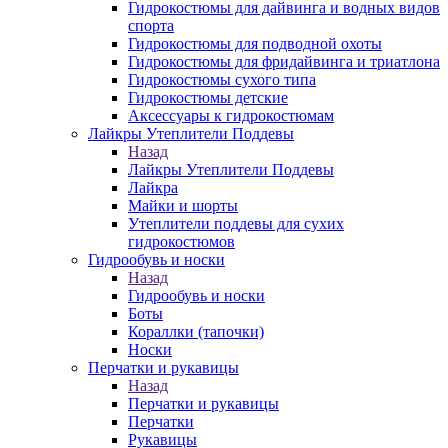
Гидрокостюмы для дайвинга и водных видов
спорта
Гидрокостюмы для подводной охоты
Гидрокостюмы для фридайвинга и триатлона
Гидрокостюмы сухого типа
Гидрокостюмы детские
Аксессуары к гидрокостюмам
Лайкры Утеплители Поддевы
Назад
Лайкры Утеплители Поддевы
Лайкра
Майки и шорты
Утеплители поддевы для сухих
гидрокостюмов
Гидрообувь и носки
Назад
Гидрообувь и носки
Боты
Кораллки (тапочки)
Носки
Перчатки и рукавицы
Назад
Перчатки и рукавицы
Перчатки
Рукавицы