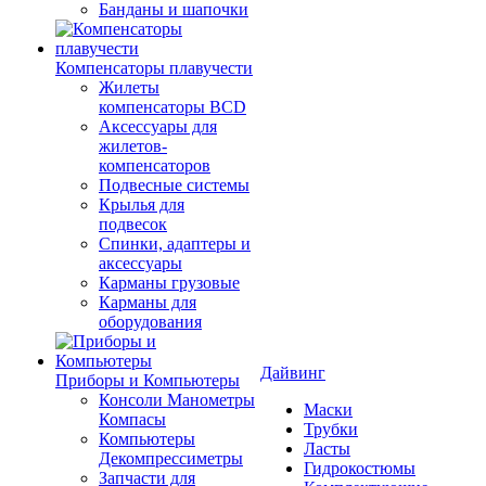
Банданы и шапочки
Компенсаторы плавучести
Жилеты
компенсаторы BCD
Аксессуары для
жилетов-
компенсаторов
Подвесные системы
Крылья для
подвесок
Спинки, адаптеры и
аксессуары
Карманы грузовые
Карманы для
оборудования
Дайвинг
Приборы и Компьютеры
Консоли Манометры
Маски
Компасы
Трубки
Компьютеры
Ласты
Декомпрессиметры
Гидрокостюмы
Запчасти для