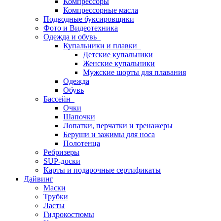
Компрессоры
Компрессорные масла
Подводные буксировщики
Фото и Видеотехника
Одежда и обувь
Купальники и плавки
Детские купальники
Женские купальники
Мужские шорты для плавания
Одежда
Обувь
Бассейн
Очки
Шапочки
Лопатки, перчатки и тренажеры
Беруши и зажимы для носа
Полотенца
Ребризеры
SUP-доски
Карты и подарочные сертификаты
Дайвинг
Маски
Трубки
Ласты
Гидрокостюмы