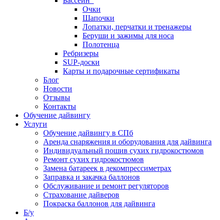
Бассейн
Очки
Шапочки
Лопатки, перчатки и тренажеры
Беруши и зажимы для носа
Полотенца
Ребризеры
SUP-доски
Карты и подарочные сертификаты
Блог
Новости
Отзывы
Контакты
Обучение дайвингу
Услуги
Обучение дайвингу в СПб
Аренда снаряжения и оборудования для дайвинга
Индивидуальный пошив сухих гидрокостюмов
Ремонт сухих гидрокостюмов
Замена батареек в декомпрессиметрах
Заправка и закачка баллонов
Обслуживание и ремонт регуляторов
Страхование дайверов
Покраска баллонов для дайвинга
Б/у