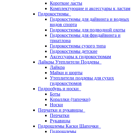
Короткие ласты
Комплектующие и аксессуары к ластам
Гидрокостюмы
Гидрокостюмы для дайвинга и водных
видов спорта
Гидрокостюмы для подводной охоты
Гидрокостюмы для фридайвинга и
триатлона
Гидрокостюмы сухого типа
Гидрокостюмы детские
Аксессуары к гидрокостюмам
Лайкры Утеплители Поддевы
Лайкра
Майки и шорты
Утеплители поддевы для сухих
гидрокостюмов
Гидрообувь и носки
Боты
Кораллки (тапочки)
Носки
Перчатки и рукавицы
Перчатки
Рукавицы
Гидрошлемы Каски Шапочки
Гидрошлемы