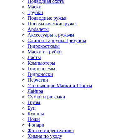
Подводная охота
Маски
Трубки
Подводные ружья
Пневматические ружья
Арбалеты
Аксессуары к ружьям
Слинги Гарпуны Трезубцы
Гидрокостюмы
Маски и трубки
Ласты
Компьютеры
Гидрошлемы
Гидроноски
Перчатки
Утепляющие Майки и Шорты
Лайкра
Сумки и рюкзаки
Грузы
Буи
Куканы
Ножи
Фонари
Фото и видеотехника
Химия по уходу