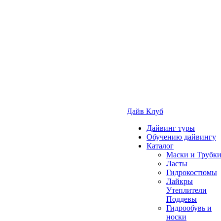
Дайв Клуб
Дайвинг туры
Обучению дайвингу
Каталог
Маски и Трубк
Ласты
Гидрокостюмы
Лайкры
Утеплители
Поддевы
Гидрообувь и
носки