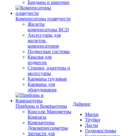
Банданы и шапочки
Компенсаторы плавучести
Жилеты
компенсаторы BCD
Аксессуары для
жилетов-
компенсаторов
Подвесные системы
Крылья для
подвесок
Спинки, адаптеры и
аксессуары
Карманы грузовые
Карманы для
оборудования
Дайвинг
Приборы и Компьютеры
Консоли Манометры
Маски
Компасы
Трубки
Компьютеры
Ласты
Декомпрессиметры
Гидрокостюмы
Запчасти для