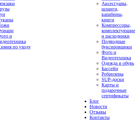
юкзаки
Аксессуары,
рузы
шланги,
уи
карабины,
уканы
книги
Ножи
Компрессоры,
онари
комплектующи
ото и
и расходники
идеотехника
Подводные
имия по уходу
буксировщики
Фото и
Видеотехника
Одежда и обувь
Бассейн
Ребризеры
SUP-доски
Карты и
подарочные
сертификаты
Блог
Новости
Отзывы
Контакты