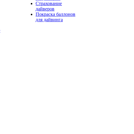
Страхование
дайверов
Покраска баллонов
для дайвинга
е