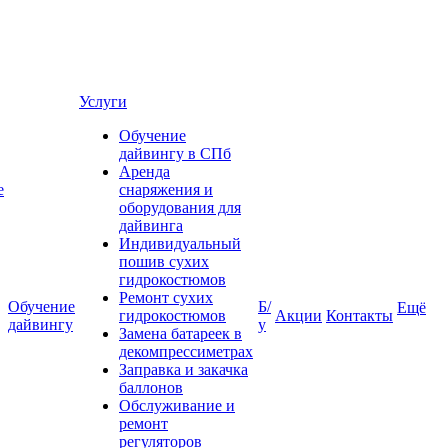
Услуги
Обучение
дайвингу в СПб
Аренда
е
снаряжения и
оборудования для
дайвинга
Индивидуальный
пошив сухих
гидрокостюмов
Ремонт сухих
Обучение
Б/
Ещё
гидрокостюмов
Акции
Контакты
дайвингу
у
Замена батареек в
декомпрессиметрах
Заправка и закачка
баллонов
Обслуживание и
ремонт
регуляторов