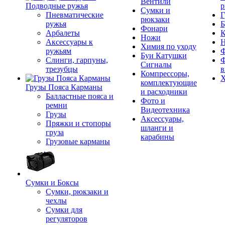
Вентили
Подводные ружья
р
Сумки и
Пневматические
Г
рюкзаки
ружья
Б
Фонари
Арбалеты
К
Ножи
Аксессуары к
Химия по уходу
ружьям
Ф
Буи Катушки
Слинги, гарпуны,
Ф
Сигналы
трезубцы
в
Компрессоры,
Х
комплектующие
Грузы Пояса Карманы
и расходники
Балластные пояса и
Фото и
ремни
Видеотехника
Грузы
Аксессуары,
Пряжки и стопоры
шланги и
груза
карабины
Грузовые карманы
Сумки и Боксы
Сумки, рюкзаки и
чехлы
Сумки для
регуляторов