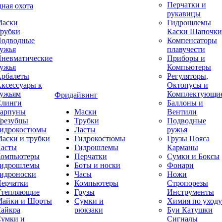
Перчатки и
ная охота
рукавицы
аски
Гидрошлемы
рубки
Каски Шапочки
одводные
Компенсаторы
ужья
плавучести
невматические
Приборы и
ужья
Компьютеры
рбалеты
Регуляторы,
ксессуары к
Октопусы и
ужьям
Комплектующи
Фридайвинг
линги
Баллоны и
арпуны
Маски
Вентили
резубцы
Трубки
Подводные
идрокостюмы
Ласты
ружья
аски и трубки
Гидрокостюмы
Грузы Пояса
асты
Гидрошлемы
Карманы
омпьютеры
Перчатки
Сумки и Боксы
идрошлемы
Боты и носки
Фонари
идроноски
Часы
Ножи
ерчатки
Компьютеры
Стропорезы
тепляющие
Грузы
Инструменты
айки и Шорты
Сумки и
Химия по уходу
айкра
рюкзаки
Буи Катушки
умки и
Сигналы