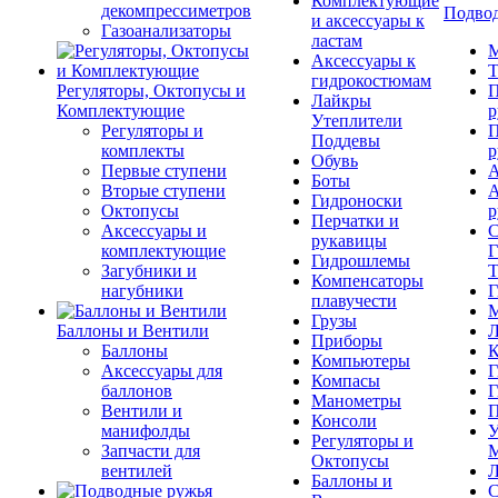
Комплектующие
декомпрессиметров
Подвод
и аксессуары к
Газоанализаторы
ластам
М
Аксессуары к
Т
гидрокостюмам
Регуляторы, Октопусы и
П
Лайкры
Комплектующие
р
Утеплители
Регуляторы и
П
Поддевы
комплекты
р
Обувь
Первые ступени
А
Боты
Вторые ступени
А
Гидроноски
Октопусы
р
Перчатки и
Аксессуары и
С
рукавицы
комплектующие
Г
Гидрошлемы
Загубники и
Т
Компенсаторы
нагубники
Г
плавучести
М
Грузы
Баллоны и Вентили
Л
Приборы
Баллоны
К
Компьютеры
Аксессуары для
Г
Компасы
баллонов
Г
Манометры
Вентили и
П
Консоли
манифолды
У
Регуляторы и
Запчасти для
М
Октопусы
вентилей
Л
Баллоны и
С