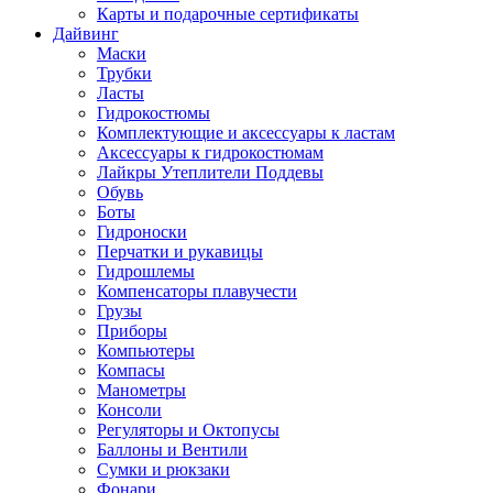
Карты и подарочные сертификаты
Дайвинг
Маски
Трубки
Ласты
Гидрокостюмы
Комплектующие и аксессуары к ластам
Аксессуары к гидрокостюмам
Лайкры Утеплители Поддевы
Обувь
Боты
Гидроноски
Перчатки и рукавицы
Гидрошлемы
Компенсаторы плавучести
Грузы
Приборы
Компьютеры
Компасы
Манометры
Консоли
Регуляторы и Октопусы
Баллоны и Вентили
Сумки и рюкзаки
Фонари