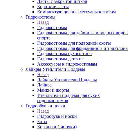
Ласты с закрытой пяткой
Короткие ласты
Комплектующие и аксессуары к ластам
Гидрокостюмы
Назад
Гидрокостюмы
Гидрокостюмы для дайвинга и водных видов
спорта
Гидрокостюмы для подводной охоты
Гидрокостюмы для фридайвинга и триатлона
Гидрокостюмы сухого типа
Гидрокостюмы детские
Аксессуары к гидрокостюмам
Лайкры Утеплители Поддевы
Назад
Лайкры Утеплители Поддевы
Лайкра
Майки и шорты
Утеплители поддевы для сухих
гидрокостюмов
Гидрообувь и носки
Назад
Гидрообувь и носки
Боты
Кораллки (тапочки)