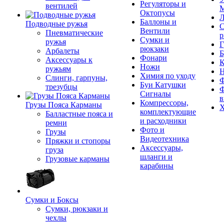
Регуляторы и
вентилей
М
Октопусы
Л
Баллоны и
Подводные ружья
С
Вентили
Пневматические
р
Сумки и
ружья
Г
рюкзаки
Арбалеты
Б
Фонари
Аксессуары к
К
Ножи
ружьям
Химия по уходу
Слинги, гарпуны,
Ф
Буи Катушки
трезубцы
Ф
Сигналы
в
Компрессоры,
Грузы Пояса Карманы
Х
комплектующие
Балластные пояса и
и расходники
ремни
Фото и
Грузы
Видеотехника
Пряжки и стопоры
Аксессуары,
груза
шланги и
Грузовые карманы
карабины
Сумки и Боксы
Сумки, рюкзаки и
чехлы