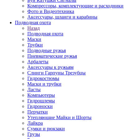
Буи Катушки Сигналы
Компрессоры, комплектующие и расходники
Фото и Видеотехника
Аксессуары, шланги и карабины
Подводная охота
Назад
Подводная охота
Маски
Трубки
Подводные ружья
Пневматические ружья
Арбалеты
Аксессуары к ружьям
Слинги Гарпуны Трезубцы
Гидрокостюмы
Маски и трубки
Ласты
Компьютеры
Гидрошлемы
Гидроноски
Перчатки
Утепляющие Майки и Шорты
Лайкра
Сумки и рюкзаки
Грузы