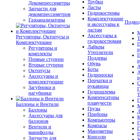
Трубки
Декомпрессиметры
Ласты
Запчасти для
Гидрокостюмы
декомпрессиметров
Комплектующие
Газоанализаторы
Подвод
и аксессуары к
ластам
М
Аксессуары к
Регуляторы, Октопусы и
Т
гидрокостюмам
Комплектующие
П
Лайкры
Регуляторы и
р
Утеплители
комплекты
П
Поддевы
Первые ступени
р
Обувь
Вторые ступени
А
Боты
Октопусы
А
Гидроноски
Аксессуары и
р
Перчатки и
комплектующие
С
рукавицы
Загубники и
Г
Гидрошлемы
нагубники
Т
Компенсаторы
Г
плавучести
Баллоны и Вентили
М
Грузы
Баллоны
Л
Приборы
Аксессуары для
К
Компьютеры
баллонов
Г
Компасы
Вентили и
Г
Манометры
манифолды
П
Консоли
Запчасти для
У