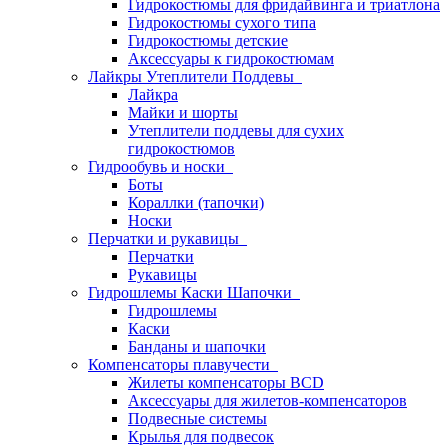
Гидрокостюмы для фридайвинга и триатлона
Гидрокостюмы сухого типа
Гидрокостюмы детские
Аксессуары к гидрокостюмам
Лайкры Утеплители Поддевы
Лайкра
Майки и шорты
Утеплители поддевы для сухих
гидрокостюмов
Гидрообувь и носки
Боты
Кораллки (тапочки)
Носки
Перчатки и рукавицы
Перчатки
Рукавицы
Гидрошлемы Каски Шапочки
Гидрошлемы
Каски
Банданы и шапочки
Компенсаторы плавучести
Жилеты компенсаторы BCD
Аксессуары для жилетов-компенсаторов
Подвесные системы
Крылья для подвесок