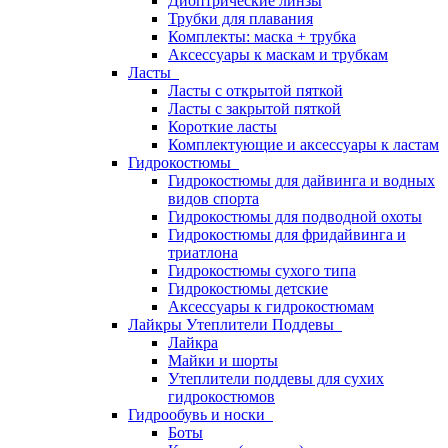
Диоптрические линзы
Трубки для плавания
Комплекты: маска + трубка
Аксессуары к маскам и трубкам
Ласты
Ласты с открытой пяткой
Ласты с закрытой пяткой
Короткие ласты
Комплектующие и аксессуары к ластам
Гидрокостюмы
Гидрокостюмы для дайвинга и водных
видов спорта
Гидрокостюмы для подводной охоты
Гидрокостюмы для фридайвинга и
триатлона
Гидрокостюмы сухого типа
Гидрокостюмы детские
Аксессуары к гидрокостюмам
Лайкры Утеплители Поддевы
Лайкра
Майки и шорты
Утеплители поддевы для сухих
гидрокостюмов
Гидрообувь и носки
Боты