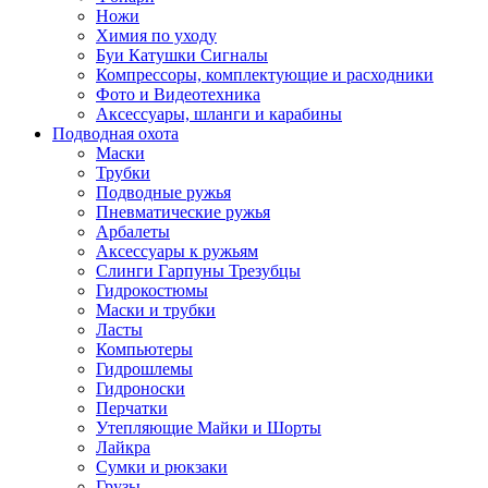
Ножи
Химия по уходу
Буи Катушки Сигналы
Компрессоры, комплектующие и расходники
Фото и Видеотехника
Аксессуары, шланги и карабины
Подводная охота
Маски
Трубки
Подводные ружья
Пневматические ружья
Арбалеты
Аксессуары к ружьям
Слинги Гарпуны Трезубцы
Гидрокостюмы
Маски и трубки
Ласты
Компьютеры
Гидрошлемы
Гидроноски
Перчатки
Утепляющие Майки и Шорты
Лайкра
Сумки и рюкзаки
Грузы