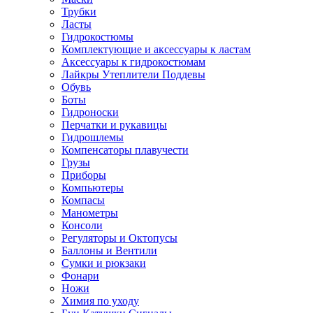
Трубки
Ласты
Гидрокостюмы
Комплектующие и аксессуары к ластам
Аксессуары к гидрокостюмам
Лайкры Утеплители Поддевы
Обувь
Боты
Гидроноски
Перчатки и рукавицы
Гидрошлемы
Компенсаторы плавучести
Грузы
Приборы
Компьютеры
Компасы
Манометры
Консоли
Регуляторы и Октопусы
Баллоны и Вентили
Сумки и рюкзаки
Фонари
Ножи
Химия по уходу