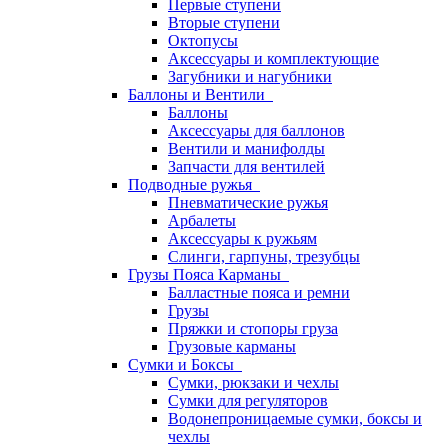
Первые ступени
Вторые ступени
Октопусы
Аксессуары и комплектующие
Загубники и нагубники
Баллоны и Вентили
Баллоны
Аксессуары для баллонов
Вентили и манифолды
Запчасти для вентилей
Подводные ружья
Пневматические ружья
Арбалеты
Аксессуары к ружьям
Слинги, гарпуны, трезубцы
Грузы Пояса Карманы
Балластные пояса и ремни
Грузы
Пряжки и стопоры груза
Грузовые карманы
Сумки и Боксы
Сумки, рюкзаки и чехлы
Сумки для регуляторов
Водонепроницаемые сумки, боксы и
чехлы