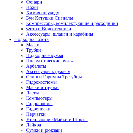
Фонари
Ножи
Химия по уходу
Буи Катушки Сигналы
Компрессоры, комплектующие и расходники
Фото и Видеотехника
Аксессуары, шланги и карабины
Подводная охота
Маски
Трубки
Подводные ружья
Пневматические ружья
Арбалеты
Аксессуары к ружьям
Слинги Гарпуны Трезубцы
Гидрокостюмы
Маски и трубки
Ласты
Компьютеры
Гидрошлемы
Гидроноски
Перчатки
Утепляющие Майки и Шорты
Лайкра
Сумки и рюкзаки