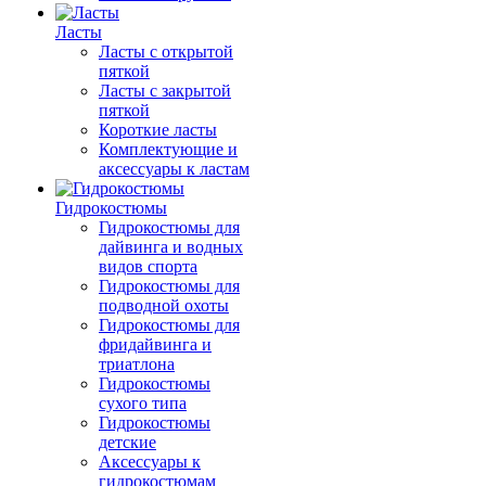
Ласты
Ласты с открытой
пяткой
Ласты с закрытой
пяткой
Короткие ласты
Комплектующие и
аксессуары к ластам
Гидрокостюмы
Гидрокостюмы для
дайвинга и водных
видов спорта
Гидрокостюмы для
подводной охоты
Гидрокостюмы для
фридайвинга и
триатлона
Гидрокостюмы
сухого типа
Гидрокостюмы
детские
Аксессуары к
гидрокостюмам