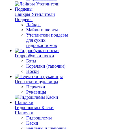
Лайкры Утеплители
Поддевы
Лайкра
Майки и шорты
Утеплители поддевы
для сухих
гидрокостюмов
Гидрообувь и носки
Боты
Кораллки (тапочки)
Носки
Перчатки и рукавицы
Перчатки
Рукавицы
Гидрошлемы Каски
Шапочки
Гидрошлемы
Каски
Банданы и шапочки