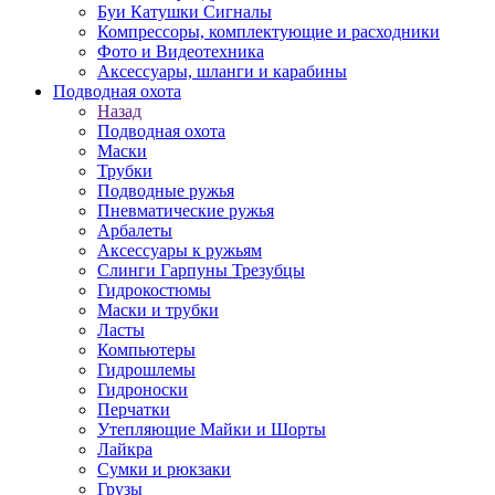
Буи Катушки Сигналы
Компрессоры, комплектующие и расходники
Фото и Видеотехника
Аксессуары, шланги и карабины
Подводная охота
Назад
Подводная охота
Маски
Трубки
Подводные ружья
Пневматические ружья
Арбалеты
Аксессуары к ружьям
Слинги Гарпуны Трезубцы
Гидрокостюмы
Маски и трубки
Ласты
Компьютеры
Гидрошлемы
Гидроноски
Перчатки
Утепляющие Майки и Шорты
Лайкра
Сумки и рюкзаки
Грузы