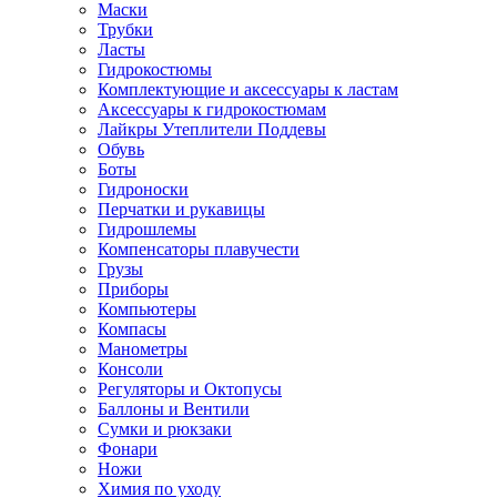
Маски
Трубки
Ласты
Гидрокостюмы
Комплектующие и аксессуары к ластам
Аксессуары к гидрокостюмам
Лайкры Утеплители Поддевы
Обувь
Боты
Гидроноски
Перчатки и рукавицы
Гидрошлемы
Компенсаторы плавучести
Грузы
Приборы
Компьютеры
Компасы
Манометры
Консоли
Регуляторы и Октопусы
Баллоны и Вентили
Сумки и рюкзаки
Фонари
Ножи
Химия по уходу