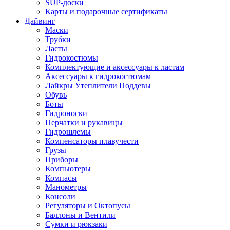
SUP-доски
Карты и подарочные сертификаты
Дайвинг
Маски
Трубки
Ласты
Гидрокостюмы
Комплектующие и аксессуары к ластам
Аксессуары к гидрокостюмам
Лайкры Утеплители Поддевы
Обувь
Боты
Гидроноски
Перчатки и рукавицы
Гидрошлемы
Компенсаторы плавучести
Грузы
Приборы
Компьютеры
Компасы
Манометры
Консоли
Регуляторы и Октопусы
Баллоны и Вентили
Сумки и рюкзаки