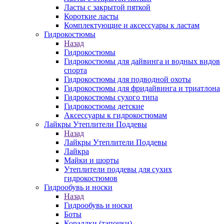
Ласты с закрытой пяткой
Короткие ласты
Комплектующие и аксессуары к ластам
Гидрокостюмы
Назад
Гидрокостюмы
Гидрокостюмы для дайвинга и водных видов
спорта
Гидрокостюмы для подводной охоты
Гидрокостюмы для фридайвинга и триатлона
Гидрокостюмы сухого типа
Гидрокостюмы детские
Аксессуары к гидрокостюмам
Лайкры Утеплители Поддевы
Назад
Лайкры Утеплители Поддевы
Лайкра
Майки и шорты
Утеплители поддевы для сухих
гидрокостюмов
Гидрообувь и носки
Назад
Гидрообувь и носки
Боты
Кораллки (тапочки)