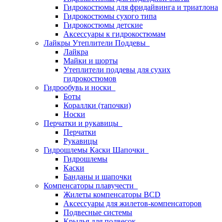
Гидрокостюмы для фридайвинга и триатлона
Гидрокостюмы сухого типа
Гидрокостюмы детские
Аксессуары к гидрокостюмам
Лайкры Утеплители Поддевы
Лайкра
Майки и шорты
Утеплители поддевы для сухих
гидрокостюмов
Гидрообувь и носки
Боты
Кораллки (тапочки)
Носки
Перчатки и рукавицы
Перчатки
Рукавицы
Гидрошлемы Каски Шапочки
Гидрошлемы
Каски
Банданы и шапочки
Компенсаторы плавучести
Жилеты компенсаторы BCD
Аксессуары для жилетов-компенсаторов
Подвесные системы
Крылья для подвесок