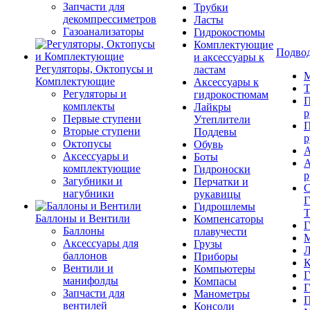
Запчасти для
Трубки
декомпрессиметров
Ласты
Газоанализаторы
Гидрокостюмы
Комплектующие
Подвод
и аксессуары к
Регуляторы, Октопусы и
ластам
М
Комплектующие
Аксессуары к
Т
Регуляторы и
гидрокостюмам
П
комплекты
Лайкры
р
Первые ступени
Утеплители
П
Вторые ступени
Поддевы
р
Октопусы
Обувь
А
Аксессуары и
Боты
А
комплектующие
Гидроноски
р
Загубники и
Перчатки и
С
нагубники
рукавицы
Г
Гидрошлемы
Т
Баллоны и Вентили
Компенсаторы
Г
Баллоны
плавучести
М
Аксессуары для
Грузы
Л
баллонов
Приборы
К
Вентили и
Компьютеры
Г
манифолды
Компасы
Г
Запчасти для
Манометры
П
вентилей
Консоли