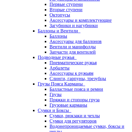
Первые ступени
Вторые ступени
Октопусы
Аксессуары и комплектующие
Загубники и нагубники
Баллоны и Вентили
Баллоны
Аксессуары для баллонов
Вентили и манифолды
Запчасти для вентилей
Подводные ружья
Пневматические ружья
Арбалеты
Аксессуары к ружьям
Слинги, гарпуны, трезубцы
Грузы Пояса Карманы
Балластные пояса и ремни
Грузы
Пряжки и стопоры груза
Грузовые карманы
Сумки и Боксы
Сумки, рюкзаки и чехлы
Сумки для регуляторов
Водонепроницаемые сумки, боксы и
чехлы