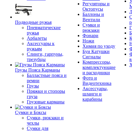
У
Регуляторы и
М
Октопусы
Л
Баллоны и
С
Вентили
Подводные ружья
р
Сумки и
Пневматические
Г
рюкзаки
ружья
Б
Фонари
Арбалеты
К
Ножи
Аксессуары к
Химия по уходу
ружьям
Ф
Буи Катушки
Слинги, гарпуны,
Ф
Сигналы
трезубцы
в
Компрессоры,
Х
комплектующие
Грузы Пояса Карманы
и расходники
Балластные пояса и
Фото и
ремни
Видеотехника
Грузы
Аксессуары,
Пряжки и стопоры
шланги и
груза
карабины
Грузовые карманы
Сумки и Боксы
Сумки, рюкзаки и
чехлы
Сумки для