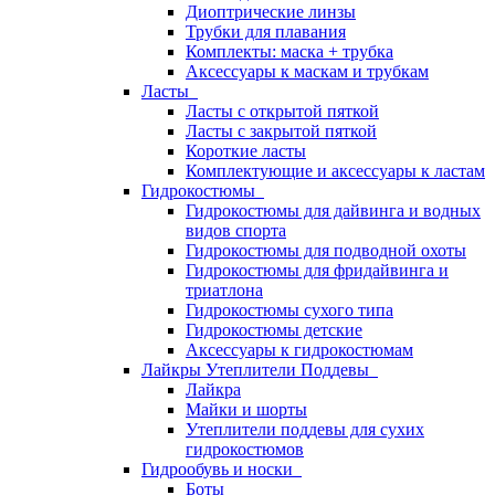
Диоптрические линзы
Трубки для плавания
Комплекты: маска + трубка
Аксессуары к маскам и трубкам
Ласты
Ласты с открытой пяткой
Ласты с закрытой пяткой
Короткие ласты
Комплектующие и аксессуары к ластам
Гидрокостюмы
Гидрокостюмы для дайвинга и водных
видов спорта
Гидрокостюмы для подводной охоты
Гидрокостюмы для фридайвинга и
триатлона
Гидрокостюмы сухого типа
Гидрокостюмы детские
Аксессуары к гидрокостюмам
Лайкры Утеплители Поддевы
Лайкра
Майки и шорты
Утеплители поддевы для сухих
гидрокостюмов
Гидрообувь и носки
Боты