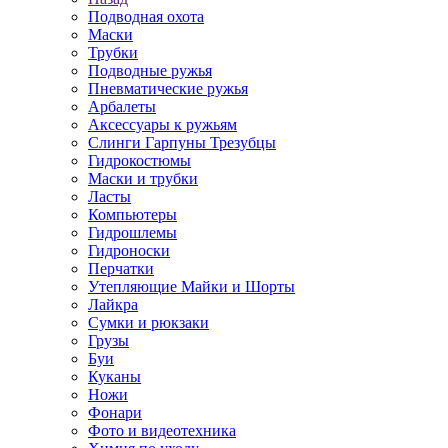
Подводная охота
Маски
Трубки
Подводные ружья
Пневматические ружья
Арбалеты
Аксессуары к ружьям
Слинги Гарпуны Трезубцы
Гидрокостюмы
Маски и трубки
Ласты
Компьютеры
Гидрошлемы
Гидроноски
Перчатки
Утепляющие Майки и Шорты
Лайкра
Сумки и рюкзаки
Грузы
Буи
Куканы
Ножи
Фонари
Фото и видеотехника