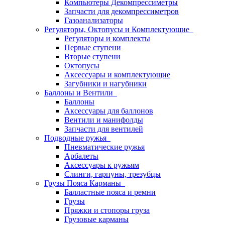
Компьютеры Декомпрессиметры
Запчасти для декомпрессиметров
Газоанализаторы
Регуляторы, Октопусы и Комплектующие
Регуляторы и комплекты
Первые ступени
Вторые ступени
Октопусы
Аксессуары и комплектующие
Загубники и нагубники
Баллоны и Вентили
Баллоны
Аксессуары для баллонов
Вентили и манифолды
Запчасти для вентилей
Подводные ружья
Пневматические ружья
Арбалеты
Аксессуары к ружьям
Слинги, гарпуны, трезубцы
Грузы Пояса Карманы
Балластные пояса и ремни
Грузы
Пряжки и стопоры груза
Грузовые карманы