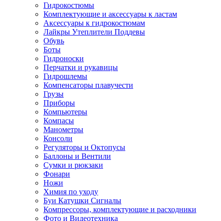
Гидрокостюмы
Комплектующие и аксессуары к ластам
Аксессуары к гидрокостюмам
Лайкры Утеплители Поддевы
Обувь
Боты
Гидроноски
Перчатки и рукавицы
Гидрошлемы
Компенсаторы плавучести
Грузы
Приборы
Компьютеры
Компасы
Манометры
Консоли
Регуляторы и Октопусы
Баллоны и Вентили
Сумки и рюкзаки
Фонари
Ножи
Химия по уходу
Буи Катушки Сигналы
Компрессоры, комплектующие и расходники
Фото и Видеотехника