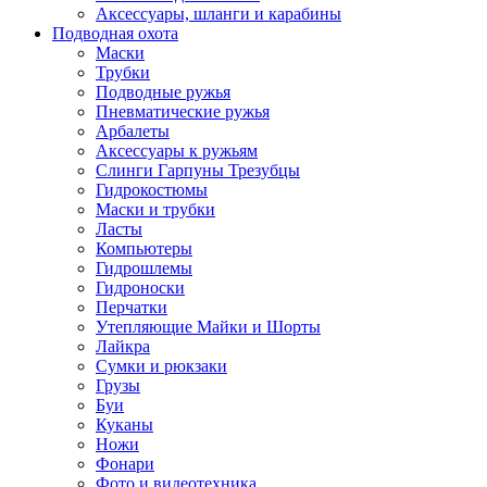
Аксессуары, шланги и карабины
Подводная охота
Маски
Трубки
Подводные ружья
Пневматические ружья
Арбалеты
Аксессуары к ружьям
Слинги Гарпуны Трезубцы
Гидрокостюмы
Маски и трубки
Ласты
Компьютеры
Гидрошлемы
Гидроноски
Перчатки
Утепляющие Майки и Шорты
Лайкра
Сумки и рюкзаки
Грузы
Буи
Куканы
Ножи
Фонари
Фото и видеотехника