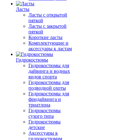
Ласты
Ласты с открытой
пяткой
Ласты с закрытой
пяткой
Короткие ласты
Комплектующие и
аксессуары к ластам
Гидрокостюмы
Гидрокостюмы для
дайвинга и водных
видов спорта
Гидрокостюмы для
подводной охоты
Гидрокостюмы для
фридайвинга и
триатлона
Гидрокостюмы
сухого типа
Гидрокостюмы
детские
Аксессуары к
гидрокостюмам