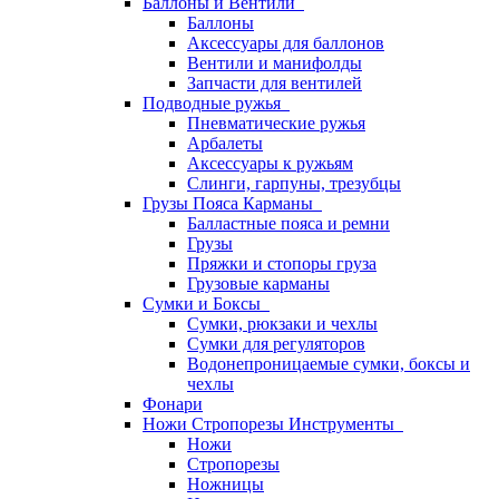
Баллоны и Вентили
Баллоны
Аксессуары для баллонов
Вентили и манифолды
Запчасти для вентилей
Подводные ружья
Пневматические ружья
Арбалеты
Аксессуары к ружьям
Слинги, гарпуны, трезубцы
Грузы Пояса Карманы
Балластные пояса и ремни
Грузы
Пряжки и стопоры груза
Грузовые карманы
Сумки и Боксы
Сумки, рюкзаки и чехлы
Сумки для регуляторов
Водонепроницаемые сумки, боксы и
чехлы
Фонари
Ножи Стропорезы Инструменты
Ножи
Стропорезы
Ножницы