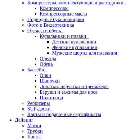
Компрессоры, комплектующие и расходники
Компрессоры
Компрессорные масла
Подводные буксировщики
Фото и Видеотехника
Одежда и обувь
Купальники и плавки
Детские купальники
Женские купальники
Мужские шорты для плавания
Одежда
Обувь
Бассейн
Очки
Шапочки
Лопатки, перчатки и тренажеры
Беруши и зажимы для носа
Полотенца
Ребризеры
SUP-доски
Карты и подарочные сертификаты
Дайвинг
Маски
Трубки
Ласты