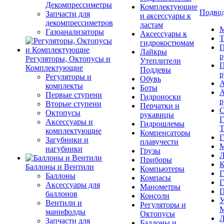
Декомпрессиметры
Комплектующие
Подвод
Запчасти для
и аксессуары к
декомпрессиметров
ластам
М
Газоанализаторы
Аксессуары к
Т
гидрокостюмам
П
Лайкры
р
Регуляторы, Октопусы и
Утеплители
П
Комплектующие
Поддевы
р
Регуляторы и
Обувь
А
комплекты
Боты
А
Первые ступени
Гидроноски
р
Вторые ступени
Перчатки и
С
Октопусы
рукавицы
Г
Аксессуары и
Гидрошлемы
Т
комплектующие
Компенсаторы
Г
Загубники и
плавучести
М
нагубники
Грузы
Л
Приборы
К
Баллоны и Вентили
Компьютеры
Г
Баллоны
Компасы
Г
Аксессуары для
Манометры
П
баллонов
Консоли
У
Вентили и
Регуляторы и
М
манифолды
Октопусы
Л
Запчасти для
Баллоны и