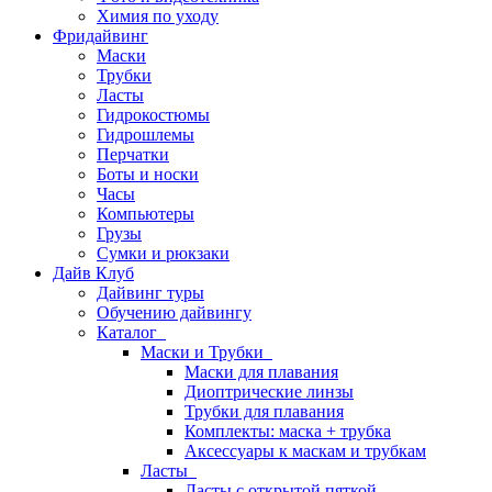
Химия по уходу
Фридайвинг
Маски
Трубки
Ласты
Гидрокостюмы
Гидрошлемы
Перчатки
Боты и носки
Часы
Компьютеры
Грузы
Сумки и рюкзаки
Дайв Клуб
Дайвинг туры
Обучению дайвингу
Каталог
Маски и Трубки
Маски для плавания
Диоптрические линзы
Трубки для плавания
Комплекты: маска + трубка
Аксессуары к маскам и трубкам
Ласты
Ласты с открытой пяткой