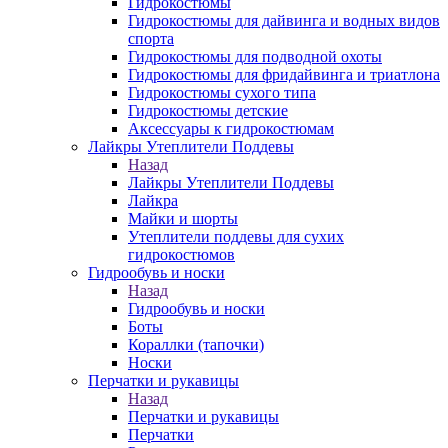
Гидрокостюмы
Гидрокостюмы для дайвинга и водных видов
спорта
Гидрокостюмы для подводной охоты
Гидрокостюмы для фридайвинга и триатлона
Гидрокостюмы сухого типа
Гидрокостюмы детские
Аксессуары к гидрокостюмам
Лайкры Утеплители Поддевы
Назад
Лайкры Утеплители Поддевы
Лайкра
Майки и шорты
Утеплители поддевы для сухих
гидрокостюмов
Гидрообувь и носки
Назад
Гидрообувь и носки
Боты
Кораллки (тапочки)
Носки
Перчатки и рукавицы
Назад
Перчатки и рукавицы
Перчатки