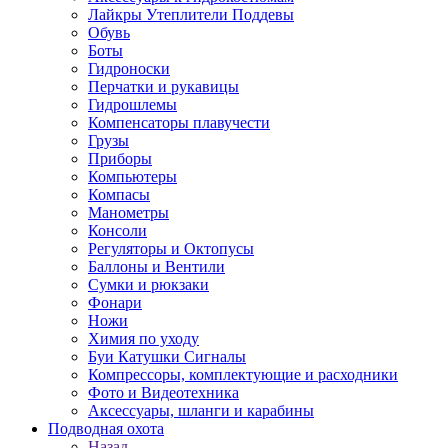
Лайкры Утеплители Поддевы
Обувь
Боты
Гидроноски
Перчатки и рукавицы
Гидрошлемы
Компенсаторы плавучести
Грузы
Приборы
Компьютеры
Компасы
Манометры
Консоли
Регуляторы и Октопусы
Баллоны и Вентили
Сумки и рюкзаки
Фонари
Ножи
Химия по уходу
Буи Катушки Сигналы
Компрессоры, комплектующие и расходники
Фото и Видеотехника
Аксессуары, шланги и карабины
Подводная охота
Назад