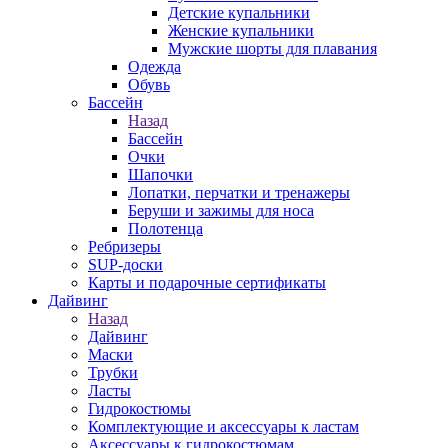
Детские купальники
Женские купальники
Мужские шорты для плавания
Одежда
Обувь
Бассейн
Назад
Бассейн
Очки
Шапочки
Лопатки, перчатки и тренажеры
Беруши и зажимы для носа
Полотенца
Ребризеры
SUP-доски
Карты и подарочные сертификаты
Дайвинг
Назад
Дайвинг
Маски
Трубки
Ласты
Гидрокостюмы
Комплектующие и аксессуары к ластам
Аксессуары к гидрокостюмам