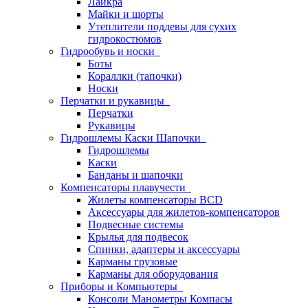
Лайкра
Майки и шорты
Утеплители поддевы для сухих
гидрокостюмов
Гидрообувь и носки
Боты
Кораллки (тапочки)
Носки
Перчатки и рукавицы
Перчатки
Рукавицы
Гидрошлемы Каски Шапочки
Гидрошлемы
Каски
Банданы и шапочки
Компенсаторы плавучести
Жилеты компенсаторы BCD
Аксессуары для жилетов-компенсаторов
Подвесные системы
Крылья для подвесок
Спинки, адаптеры и аксессуары
Карманы грузовые
Карманы для оборудования
Приборы и Компьютеры
Консоли Манометры Компасы