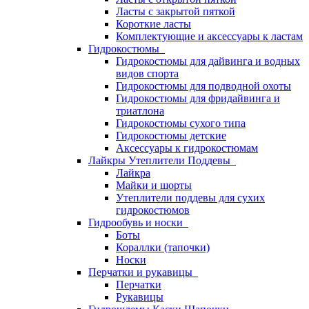
Ласты с закрытой пяткой
Короткие ласты
Комплектующие и аксессуары к ластам
Гидрокостюмы
Гидрокостюмы для дайвинга и водных
видов спорта
Гидрокостюмы для подводной охоты
Гидрокостюмы для фридайвинга и
триатлона
Гидрокостюмы сухого типа
Гидрокостюмы детские
Аксессуары к гидрокостюмам
Лайкры Утеплители Поддевы
Лайкра
Майки и шорты
Утеплители поддевы для сухих
гидрокостюмов
Гидрообувь и носки
Боты
Кораллки (тапочки)
Носки
Перчатки и рукавицы
Перчатки
Рукавицы