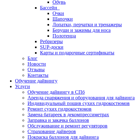
Обувь
Бассейн
Очки
Шапочки
Лопатки, перчатки и тренажеры
Беруши и зажимы для носа
Полотенца
Ребризеры
SUP-доски
Карты и подарочные сертификаты
Блог
Новости
Отзывы
Контакты
Обучение дайвингу
Услуги
Обучение дайвингу в СПб
Аренда снаряжения и оборудования для дайвинга
Индивидуальный пошив сухих гидрокостюмов
Ремонт сухих гидрокостюмов
Замена батареек в декомпрессиметрах
Заправка и закачка баллонов
Обслуживание и ремонт регуляторов
Страхование дайверов
Покраска баллонов для дайвинга