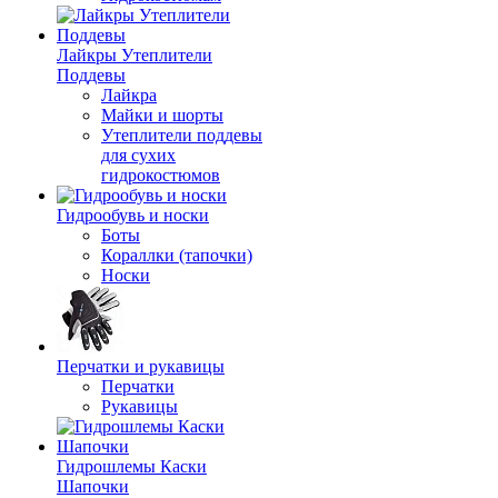
Лайкры Утеплители
Поддевы
Лайкра
Майки и шорты
Утеплители поддевы
для сухих
гидрокостюмов
Гидрообувь и носки
Боты
Кораллки (тапочки)
Носки
Перчатки и рукавицы
Перчатки
Рукавицы
Гидрошлемы Каски
Шапочки