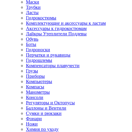
Маски
Трубки
Ласты
Гидрокостюмы
Комплектующие и аксессуары к ластам
Аксессуары к гидрокостюмам
Лайкры Утеплители Поддевы
Обувь
Боты
Гидроноски
Перчатки и рукавицы
Гидрошлемы
Компенсаторы плавучести
Грузы
Приборы
Компьютеры
Компасы
Манометры
Консоли
Регуляторы и Октопусы
Баллоны и Вентили
Сумки и рюкзаки
Фонари
Ножи
Химия по уходу