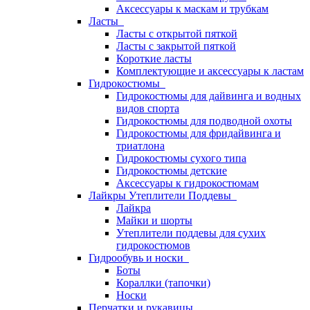
Аксессуары к маскам и трубкам
Ласты
Ласты с открытой пяткой
Ласты с закрытой пяткой
Короткие ласты
Комплектующие и аксессуары к ластам
Гидрокостюмы
Гидрокостюмы для дайвинга и водных
видов спорта
Гидрокостюмы для подводной охоты
Гидрокостюмы для фридайвинга и
триатлона
Гидрокостюмы сухого типа
Гидрокостюмы детские
Аксессуары к гидрокостюмам
Лайкры Утеплители Поддевы
Лайкра
Майки и шорты
Утеплители поддевы для сухих
гидрокостюмов
Гидрообувь и носки
Боты
Кораллки (тапочки)
Носки
Перчатки и рукавицы