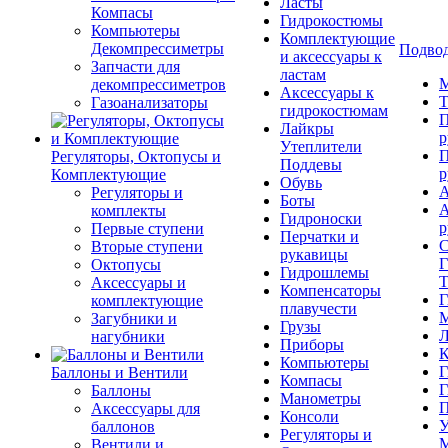
Ласты
Компасы
Гидрокостюмы
Компьютеры
Комплектующие
Декомпрессиметры
Подвод
и аксессуары к
Запчасти для
ластам
М
декомпрессиметров
Аксессуары к
Т
Газоанализаторы
гидрокостюмам
П
Лайкры
р
Утеплители
П
Регуляторы, Октопусы и
Поддевы
р
Комплектующие
Обувь
А
Регуляторы и
Боты
А
комплекты
Гидроноски
р
Первые ступени
Перчатки и
С
Вторые ступени
рукавицы
Г
Октопусы
Гидрошлемы
Т
Аксессуары и
Компенсаторы
Г
комплектующие
плавучести
М
Загубники и
Грузы
Л
нагубники
Приборы
К
Компьютеры
Г
Баллоны и Вентили
Компасы
Г
Баллоны
Манометры
П
Аксессуары для
Консоли
У
баллонов
Регуляторы и
М
Вентили и