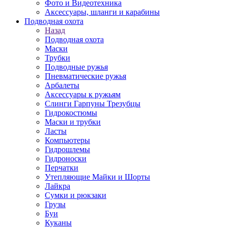
Фото и Видеотехника
Аксессуары, шланги и карабины
Подводная охота
Назад
Подводная охота
Маски
Трубки
Подводные ружья
Пневматические ружья
Арбалеты
Аксессуары к ружьям
Слинги Гарпуны Трезубцы
Гидрокостюмы
Маски и трубки
Ласты
Компьютеры
Гидрошлемы
Гидроноски
Перчатки
Утепляющие Майки и Шорты
Лайкра
Сумки и рюкзаки
Грузы
Буи
Куканы