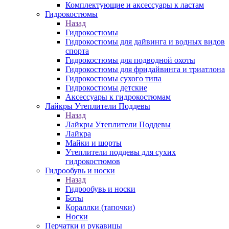
Комплектующие и аксессуары к ластам
Гидрокостюмы
Назад
Гидрокостюмы
Гидрокостюмы для дайвинга и водных видов
спорта
Гидрокостюмы для подводной охоты
Гидрокостюмы для фридайвинга и триатлона
Гидрокостюмы сухого типа
Гидрокостюмы детские
Аксессуары к гидрокостюмам
Лайкры Утеплители Поддевы
Назад
Лайкры Утеплители Поддевы
Лайкра
Майки и шорты
Утеплители поддевы для сухих
гидрокостюмов
Гидрообувь и носки
Назад
Гидрообувь и носки
Боты
Кораллки (тапочки)
Носки
Перчатки и рукавицы