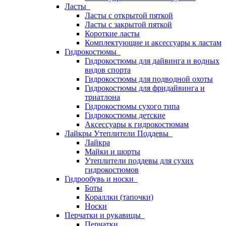
Ласты
Ласты с открытой пяткой
Ласты с закрытой пяткой
Короткие ласты
Комплектующие и аксессуары к ластам
Гидрокостюмы
Гидрокостюмы для дайвинга и водных
видов спорта
Гидрокостюмы для подводной охоты
Гидрокостюмы для фридайвинга и
триатлона
Гидрокостюмы сухого типа
Гидрокостюмы детские
Аксессуары к гидрокостюмам
Лайкры Утеплители Поддевы
Лайкра
Майки и шорты
Утеплители поддевы для сухих
гидрокостюмов
Гидрообувь и носки
Боты
Кораллки (тапочки)
Носки
Перчатки и рукавицы
Перчатки