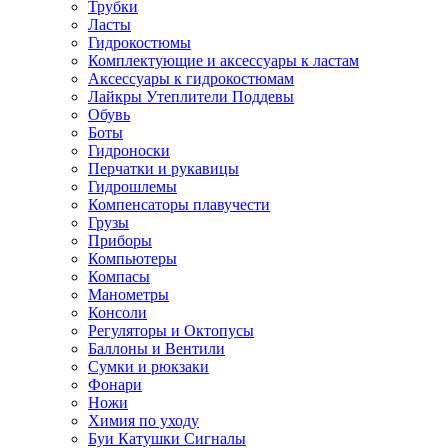
Трубки
Ласты
Гидрокостюмы
Комплектующие и аксессуары к ластам
Аксессуары к гидрокостюмам
Лайкры Утеплители Поддевы
Обувь
Боты
Гидроноски
Перчатки и рукавицы
Гидрошлемы
Компенсаторы плавучести
Грузы
Приборы
Компьютеры
Компасы
Манометры
Консоли
Регуляторы и Октопусы
Баллоны и Вентили
Сумки и рюкзаки
Фонари
Ножи
Химия по уходу
Буи Катушки Сигналы