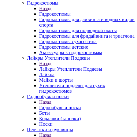
Гидрокостюмы
Назад
Гидрокостюмы
Гидрокостюмы для дайвинга и водных видов
спорта
Гидрокостюмы для подводной охоты
Гидрокостюмы для фридайвинга и триатлона
Гидрокостюмы сухого типа
Гидрокостюмы детские
Аксессуары к гидрокостюмам
Лайкры Утеплители Поддевы
Назад
Лайкры Утеплители Поддевы
Лайкра
Майки и шорты
Утеплители поддевы для сухих
гидрокостюмов
Гидрообувь и носки
Назад
Гидрообувь и носки
Боты
Кораллки (тапочки)
Носки
Перчатки и рукавицы
Назад