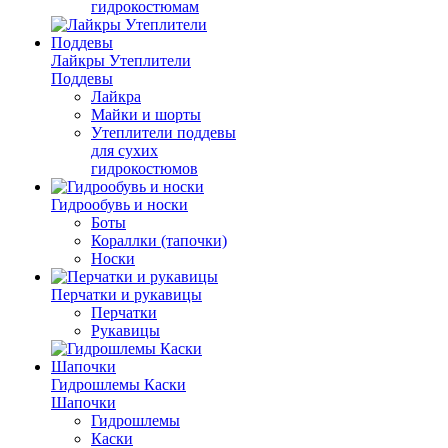
гидрокостюмам
Лайкры Утеплители
Поддевы
Лайкра
Майки и шорты
Утеплители поддевы
для сухих
гидрокостюмов
Гидрообувь и носки
Боты
Кораллки (тапочки)
Носки
Перчатки и рукавицы
Перчатки
Рукавицы
Гидрошлемы Каски
Шапочки
Гидрошлемы
Каски