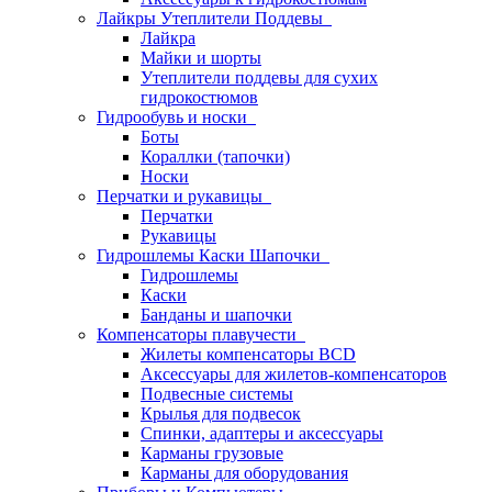
Лайкры Утеплители Поддевы
Лайкра
Майки и шорты
Утеплители поддевы для сухих
гидрокостюмов
Гидрообувь и носки
Боты
Кораллки (тапочки)
Носки
Перчатки и рукавицы
Перчатки
Рукавицы
Гидрошлемы Каски Шапочки
Гидрошлемы
Каски
Банданы и шапочки
Компенсаторы плавучести
Жилеты компенсаторы BCD
Аксессуары для жилетов-компенсаторов
Подвесные системы
Крылья для подвесок
Спинки, адаптеры и аксессуары
Карманы грузовые
Карманы для оборудования