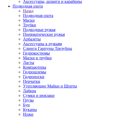
Аксессуары, шланги и карабины
Подводная охота
Назад
Подводная охота
Маски
Трубки
Подводные ружья
Пневматические ружья
Арбалеты
Аксессуары к ружьям
Слинги Гарпуны Трезубцы
Гидрокостюмы
Маски и трубки
Ласты
Компьютеры
Гидрошлемы
Гидроноски
Перчатки
Утепляющие Майки и Шорты
Лайкра
Сумки и рюкзаки
Грузы
Буи
Куканы
Ножи