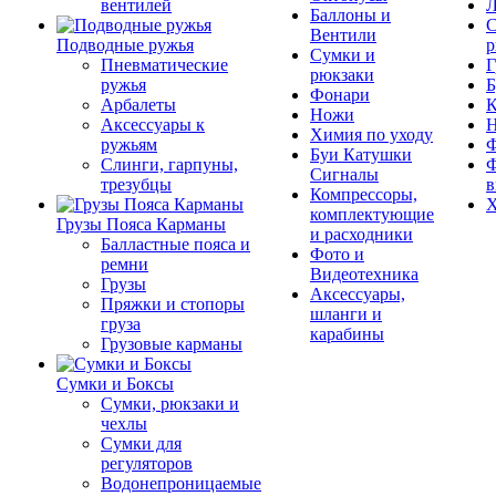
вентилей
Л
Баллоны и
С
Вентили
Подводные ружья
р
Сумки и
Пневматические
Г
рюкзаки
ружья
Б
Фонари
Арбалеты
К
Ножи
Аксессуары к
Химия по уходу
ружьям
Ф
Буи Катушки
Слинги, гарпуны,
Ф
Сигналы
трезубцы
в
Компрессоры,
Х
комплектующие
Грузы Пояса Карманы
и расходники
Балластные пояса и
Фото и
ремни
Видеотехника
Грузы
Аксессуары,
Пряжки и стопоры
шланги и
груза
карабины
Грузовые карманы
Сумки и Боксы
Сумки, рюкзаки и
чехлы
Сумки для
регуляторов
Водонепроницаемые