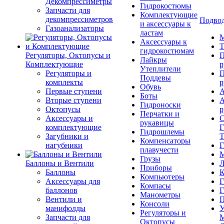
Декомпрессиметры
Гидрокостюмы
Запчасти для
Комплектующие
декомпрессиметров
Подвод
и аксессуары к
Газоанализаторы
ластам
М
Аксессуары к
Т
гидрокостюмам
Регуляторы, Октопусы и
П
Лайкры
Комплектующие
р
Утеплители
Регуляторы и
П
Поддевы
комплекты
р
Обувь
Первые ступени
А
Боты
Вторые ступени
А
Гидроноски
Октопусы
р
Перчатки и
Аксессуары и
С
рукавицы
комплектующие
Г
Гидрошлемы
Загубники и
Т
Компенсаторы
нагубники
Г
плавучести
М
Грузы
Баллоны и Вентили
Л
Приборы
Баллоны
К
Компьютеры
Аксессуары для
Г
Компасы
баллонов
Г
Манометры
Вентили и
П
Консоли
манифолды
У
Регуляторы и
Запчасти для
М
Октопусы