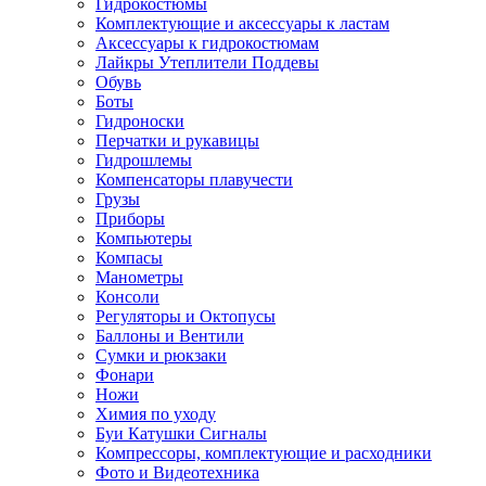
Гидрокостюмы
Комплектующие и аксессуары к ластам
Аксессуары к гидрокостюмам
Лайкры Утеплители Поддевы
Обувь
Боты
Гидроноски
Перчатки и рукавицы
Гидрошлемы
Компенсаторы плавучести
Грузы
Приборы
Компьютеры
Компасы
Манометры
Консоли
Регуляторы и Октопусы
Баллоны и Вентили
Сумки и рюкзаки
Фонари
Ножи
Химия по уходу
Буи Катушки Сигналы
Компрессоры, комплектующие и расходники
Фото и Видеотехника