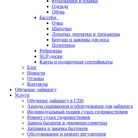
Купальники и плавки
Одежда
Обувь
Бассейн
Очки
Шапочки
Лопатки, перчатки и тренажеры
Беруши и зажимы для носа
Полотенца
Ребризеры
SUP-доски
Карты и подарочные сертификаты
Блог
Новости
Отзывы
Контакты
Обучение дайвингу
Услуги
Обучение дайвингу в СПб
Аренда снаряжения и оборудования для дайвинга
Индивидуальный пошив сухих гидрокостюмов
Ремонт сухих гидрокостюмов
Замена батареек в декомпрессиметрах
Заправка и закачка баллонов
Обслуживание и ремонт регуляторов