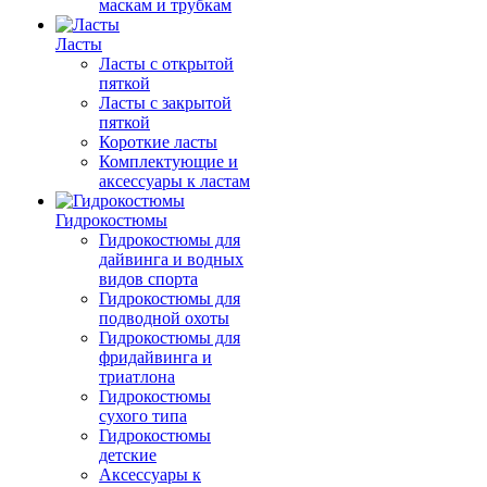
маскам и трубкам
Ласты
Ласты с открытой
пяткой
Ласты с закрытой
пяткой
Короткие ласты
Комплектующие и
аксессуары к ластам
Гидрокостюмы
Гидрокостюмы для
дайвинга и водных
видов спорта
Гидрокостюмы для
подводной охоты
Гидрокостюмы для
фридайвинга и
триатлона
Гидрокостюмы
сухого типа
Гидрокостюмы
детские
Аксессуары к