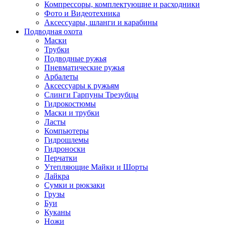
Компрессоры, комплектующие и расходники
Фото и Видеотехника
Аксессуары, шланги и карабины
Подводная охота
Маски
Трубки
Подводные ружья
Пневматические ружья
Арбалеты
Аксессуары к ружьям
Слинги Гарпуны Трезубцы
Гидрокостюмы
Маски и трубки
Ласты
Компьютеры
Гидрошлемы
Гидроноски
Перчатки
Утепляющие Майки и Шорты
Лайкра
Сумки и рюкзаки
Грузы
Буи
Куканы
Ножи