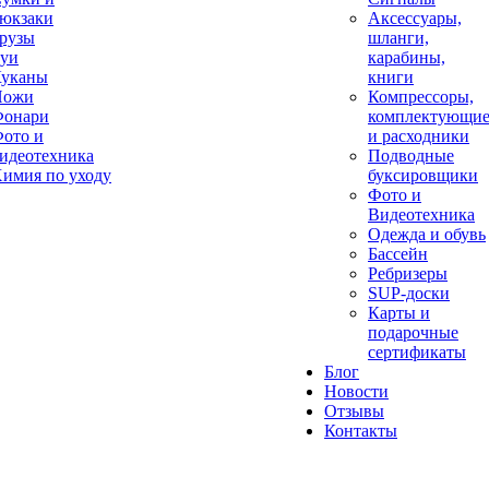
юкзаки
Аксессуары,
рузы
шланги,
уи
карабины,
уканы
книги
Ножи
Компрессоры,
онари
комплектующи
ото и
и расходники
идеотехника
Подводные
имия по уходу
буксировщики
Фото и
Видеотехника
Одежда и обувь
Бассейн
Ребризеры
SUP-доски
Карты и
подарочные
сертификаты
Блог
Новости
Отзывы
Контакты