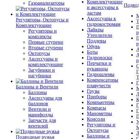
Комплектующие
Газоанализаторы
Подвод
и аксессуары к
ластам
М
Аксессуары к
Регуляторы, Октопусы и
Т
гидрокостюмам
Комплектующие
П
Лайкры
Регуляторы и
р
Утеплители
комплекты
П
Поддевы
Первые ступени
р
Обувь
Вторые ступени
А
Боты
Октопусы
А
Гидроноски
Аксессуары и
р
Перчатки и
комплектующие
С
рукавицы
Загубники и
Г
Гидрошлемы
нагубники
Т
Компенсаторы
Г
плавучести
Баллоны и Вентили
М
Грузы
Баллоны
Л
Приборы
Аксессуары для
К
Компьютеры
баллонов
Г
Компасы
Вентили и
Г
Манометры
манифолды
П
Консоли
Запчасти для
У
Регуляторы и
вентилей
М
Октопусы
Л
Баллоны и
Подводные ружья
С