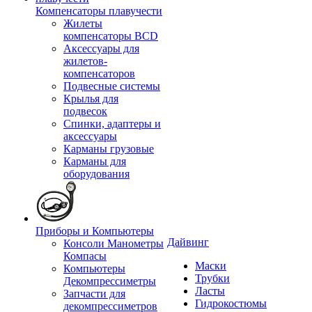
Компенсаторы плавучести
Жилеты
компенсаторы BCD
Аксессуары для
жилетов-
компенсаторов
Подвесные системы
Крылья для
подвесок
Спинки, адаптеры и
аксессуары
Карманы грузовые
Карманы для
оборудования
Приборы и Компьютеры
Дайвинг
Консоли Манометры
Компасы
Маски
Компьютеры
Трубки
Декомпрессиметры
Ласты
Запчасти для
Гидрокостюмы
декомпрессиметров