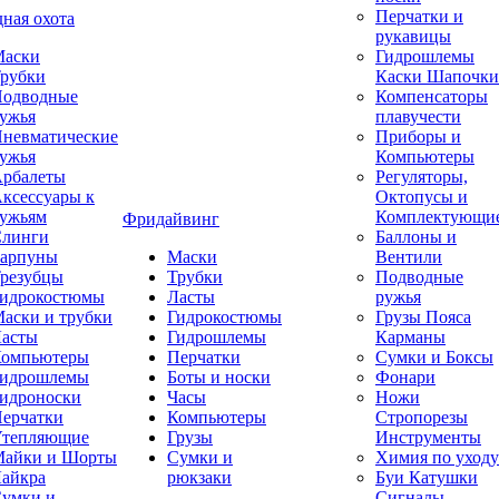
Перчатки и
ная охота
рукавицы
аски
Гидрошлемы
рубки
Каски Шапочки
одводные
Компенсаторы
ужья
плавучести
невматические
Приборы и
ужья
Компьютеры
рбалеты
Регуляторы,
ксессуары к
Октопусы и
ужьям
Комплектующи
Фридайвинг
линги
Баллоны и
арпуны
Маски
Вентили
резубцы
Трубки
Подводные
идрокостюмы
Ласты
ружья
аски и трубки
Гидрокостюмы
Грузы Пояса
асты
Гидрошлемы
Карманы
омпьютеры
Перчатки
Сумки и Боксы
идрошлемы
Боты и носки
Фонари
идроноски
Часы
Ножи
ерчатки
Компьютеры
Стропорезы
тепляющие
Грузы
Инструменты
айки и Шорты
Сумки и
Химия по уходу
айкра
рюкзаки
Буи Катушки
умки и
Сигналы