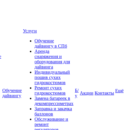
Услуги
Обучение
дайвингу в СПб
Аренда
е
снаряжения и
оборудования для
дайвинга
Индивидуальный
пошив сухих
гидрокостюмов
Ремонт сухих
Обучение
Б/
Ещё
гидрокостюмов
Акции
Контакты
дайвингу
у
Замена батареек в
декомпрессиметрах
Заправка и закачка
баллонов
Обслуживание и
ремонт
регуляторов