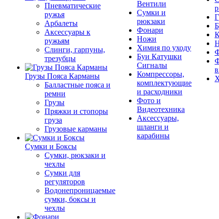
Вентили
Пневматические
р
Сумки и
ружья
Г
рюкзаки
Арбалеты
Б
Фонари
Аксессуары к
К
Ножи
ружьям
Химия по уходу
Слинги, гарпуны,
Ф
Буи Катушки
трезубцы
Ф
Сигналы
в
Компрессоры,
Грузы Пояса Карманы
Х
комплектующие
Балластные пояса и
и расходники
ремни
Фото и
Грузы
Видеотехника
Пряжки и стопоры
Аксессуары,
груза
шланги и
Грузовые карманы
карабины
Сумки и Боксы
Сумки, рюкзаки и
чехлы
Сумки для
регуляторов
Водонепроницаемые
сумки, боксы и
чехлы