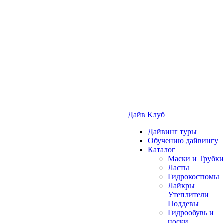
Дайв Клуб
Дайвинг туры
Обучению дайвингу
Каталог
Маски и Трубк
Ласты
Гидрокостюмы
Лайкры
Утеплители
Поддевы
Гидрообувь и
носки