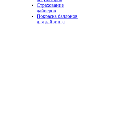
Страхование
дайверов
Покраска баллонов
для дайвинга
е