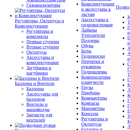
Комплектующие
Газоанализаторы
Подвод
и аксессуары к
ластам
М
Аксессуары к
Регуляторы, Октопусы и
Т
гидрокостюмам
Комплектующие
П
Лайкры
Регуляторы и
р
Утеплители
комплекты
П
Поддевы
Первые ступени
р
Обувь
Вторые ступени
А
Боты
Октопусы
А
Гидроноски
Аксессуары и
р
Перчатки и
комплектующие
С
рукавицы
Загубники и
Г
Гидрошлемы
нагубники
Т
Компенсаторы
Г
плавучести
Баллоны и Вентили
М
Грузы
Баллоны
Л
Приборы
Аксессуары для
К
Компьютеры
баллонов
Г
Компасы
Вентили и
Г
Манометры
манифолды
П
Консоли
Запчасти для
У
Регуляторы и
вентилей
М
Октопусы
Л
Баллоны и