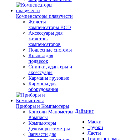
Компенсаторы плавучести
Жилеты
компенсаторы BCD
Аксессуары для
жилетов-
компенсаторов
Подвесные системы
Крылья для
подвесок
Спинки, адаптеры и
аксессуары
Карманы грузовые
Карманы для
оборудования
Приборы и Компьютеры
Дайвинг
Консоли Манометры
Компасы
Маски
Компьютеры
Трубки
Декомпрессиметры
Ласты
Запчасти для
Гидрокостюмы
декомпрессиметров