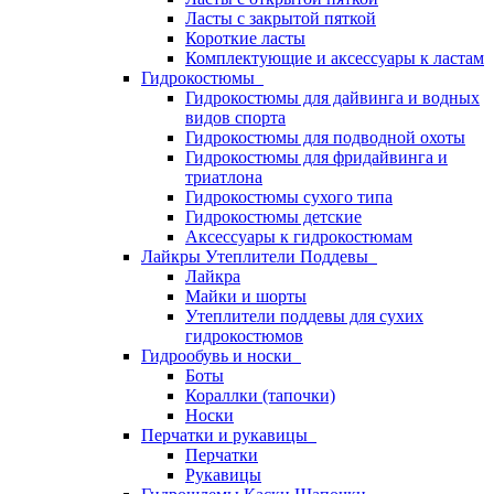
Ласты с закрытой пяткой
Короткие ласты
Комплектующие и аксессуары к ластам
Гидрокостюмы
Гидрокостюмы для дайвинга и водных
видов спорта
Гидрокостюмы для подводной охоты
Гидрокостюмы для фридайвинга и
триатлона
Гидрокостюмы сухого типа
Гидрокостюмы детские
Аксессуары к гидрокостюмам
Лайкры Утеплители Поддевы
Лайкра
Майки и шорты
Утеплители поддевы для сухих
гидрокостюмов
Гидрообувь и носки
Боты
Кораллки (тапочки)
Носки
Перчатки и рукавицы
Перчатки
Рукавицы