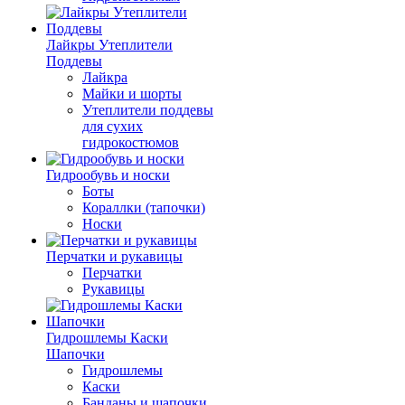
Лайкры Утеплители
Поддевы
Лайкра
Майки и шорты
Утеплители поддевы
для сухих
гидрокостюмов
Гидрообувь и носки
Боты
Кораллки (тапочки)
Носки
Перчатки и рукавицы
Перчатки
Рукавицы
Гидрошлемы Каски
Шапочки
Гидрошлемы
Каски
Банданы и шапочки