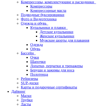
Компрессоры, комплектующие и расходники
Компрессоры
Компрессорные масла
Подводные буксировщики
Фото и Видеотехника
Одежда и обувь
Купальники и плавки
Детские купальники
Женские купальники
Мужские шорты для плавания
Одежда
Обувь
Бассейн
Очки
Шапочки
Лопатки, перчатки и тренажеры
Беруши и зажимы для носа
Полотенца
Ребризеры
SUP-доски
Карты и подарочные сертификаты
Дайвинг
Маски
Трубки
Ласты