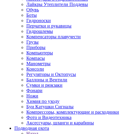
Лайкры Утеплители Поддевы
Обувь
Боты
Гидроноски
Перчатки и рукавицы
Гидрошлемы
Компенсаторы плавучести
Грузы
Приборы
Компьютеры
Компасы
Манометры
Консоли
Регуляторы и Октопусы
Баллоны и Вентили
Сумки и рюкзаки
Фонари
Ножи
Химия по уходу
Буи Катушки Сигналы
Компрессоры, комплектующие и расходники
Фото и Видеотехника
Аксессуары, шланги и карабины
Подводная охота
Назад