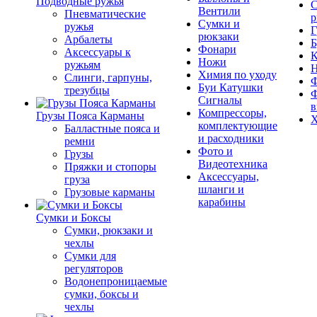
Подводные ружья
С
Вентили
Пневматические
р
Сумки и
ружья
Г
рюкзаки
Арбалеты
Б
Фонари
Аксессуары к
К
Ножи
ружьям
Химия по уходу
Слинги, гарпуны,
Ф
Буи Катушки
трезубцы
Ф
Сигналы
в
Компрессоры,
Грузы Пояса Карманы
Х
комплектующие
Балластные пояса и
и расходники
ремни
Фото и
Грузы
Видеотехника
Пряжки и стопоры
Аксессуары,
груза
шланги и
Грузовые карманы
карабины
Сумки и Боксы
Сумки, рюкзаки и
чехлы
Сумки для
регуляторов
Водонепроницаемые
сумки, боксы и
чехлы