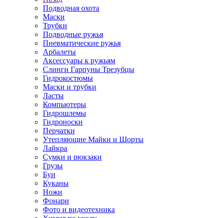
Подводная охота
Маски
Трубки
Подводные ружья
Пневматические ружья
Арбалеты
Аксессуары к ружьям
Слинги Гарпуны Трезубцы
Гидрокостюмы
Маски и трубки
Ласты
Компьютеры
Гидрошлемы
Гидроноски
Перчатки
Утепляющие Майки и Шорты
Лайкра
Сумки и рюкзаки
Грузы
Буи
Куканы
Ножи
Фонари
Фото и видеотехника