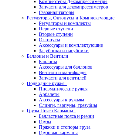
Компьютеры Декомпрессиметры
Запчасти для декомпрессиметров
Газоанализаторы
Регуляторы, Октопусы и Комплектующие
Регуляторы и комплекты
Первые ступени
Вторые ступени
Октопусы
Аксессуары и комплектующие
Загубники и нагубники
Баллоны и Вентили
Баллоны
Аксессуары для баллонов
Вентили и манифолды
Запчасти для вентилей
Подводные ружья
Пневматические ружья
Арбалеты
Аксессуары к ружьям
Слинги, гарпуны, трезубцы
Грузы Пояса Карманы
Балластные пояса и ремни
Грузы
Пряжки и стопоры груза
Грузовые карманы