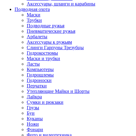
Аксессуары, шланги и карабины
Подводная охота
Маски
Трубки
Подводные ружья
Пневматические ружья
Арбалеты
Аксессуары к ружьям
Слинги Гарпуны Трезубцы
Гидрокостюмы
Маски и трубки
Ласты
Компьютеры
Гидрошлемы
Гидроноски
Перчатки
Утепляющие Майки и Шорты
Лайкра
Сумки и рюкзаки
Грузы
Буи
Куканы
Ножи
Фонари
Фото и видеотехника