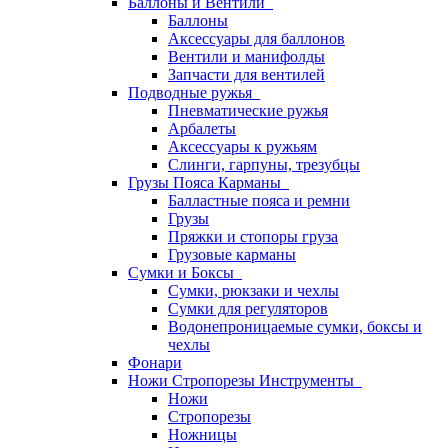
Баллоны и Вентили
Баллоны
Аксессуары для баллонов
Вентили и манифолды
Запчасти для вентилей
Подводные ружья
Пневматические ружья
Арбалеты
Аксессуары к ружьям
Слинги, гарпуны, трезубцы
Грузы Пояса Карманы
Балластные пояса и ремни
Грузы
Пряжки и стопоры груза
Грузовые карманы
Сумки и Боксы
Сумки, рюкзаки и чехлы
Сумки для регуляторов
Водонепроницаемые сумки, боксы и
чехлы
Фонари
Ножи Стропорезы Инструменты
Ножи
Стропорезы
Ножницы