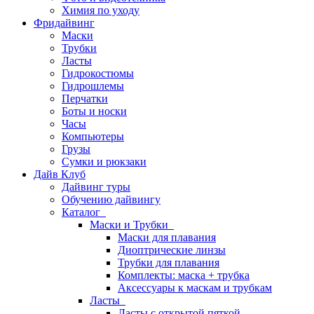
Химия по уходу
Фридайвинг
Маски
Трубки
Ласты
Гидрокостюмы
Гидрошлемы
Перчатки
Боты и носки
Часы
Компьютеры
Грузы
Сумки и рюкзаки
Дайв Клуб
Дайвинг туры
Обучению дайвингу
Каталог
Маски и Трубки
Маски для плавания
Диоптрические линзы
Трубки для плавания
Комплекты: маска + трубка
Аксессуары к маскам и трубкам
Ласты
Ласты с открытой пяткой