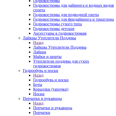
Гидрокостюмы
Гидрокостюмы для дайвинга и водных видов
спорта
Гидрокостюмы для подводной охоты
Гидрокостюмы для фридайвинга и триатлона
Гидрокостюмы сухого типа
Гидрокостюмы детские
Аксессуары к гидрокостюмам
Лайкры Утеплители Поддевы
Назад
Лайкры Утеплители Поддевы
Лайкра
Майки и шорты
Утеплители поддевы для сухих
гидрокостюмов
Гидрообувь и носки
Назад
Гидрообувь и носки
Боты
Кораллки (тапочки)
Носки
Перчатки и рукавицы
Назад
Перчатки и рукавицы
Перчатки