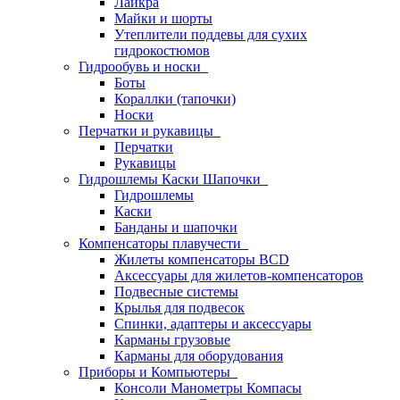
Лайкра
Майки и шорты
Утеплители поддевы для сухих
гидрокостюмов
Гидрообувь и носки
Боты
Кораллки (тапочки)
Носки
Перчатки и рукавицы
Перчатки
Рукавицы
Гидрошлемы Каски Шапочки
Гидрошлемы
Каски
Банданы и шапочки
Компенсаторы плавучести
Жилеты компенсаторы BCD
Аксессуары для жилетов-компенсаторов
Подвесные системы
Крылья для подвесок
Спинки, адаптеры и аксессуары
Карманы грузовые
Карманы для оборудования
Приборы и Компьютеры
Консоли Манометры Компасы