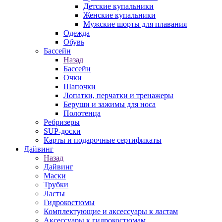
Детские купальники
Женские купальники
Мужские шорты для плавания
Одежда
Обувь
Бассейн
Назад
Бассейн
Очки
Шапочки
Лопатки, перчатки и тренажеры
Беруши и зажимы для носа
Полотенца
Ребризеры
SUP-доски
Карты и подарочные сертификаты
Дайвинг
Назад
Дайвинг
Маски
Трубки
Ласты
Гидрокостюмы
Комплектующие и аксессуары к ластам
Аксессуары к гидрокостюмам