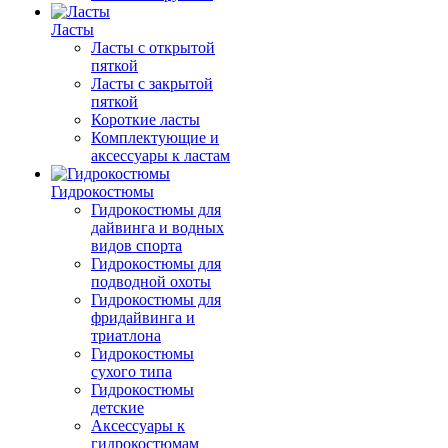
Ласты
Ласты с открытой
пяткой
Ласты с закрытой
пяткой
Короткие ласты
Комплектующие и
аксессуары к ластам
Гидрокостюмы
Гидрокостюмы для
дайвинга и водных
видов спорта
Гидрокостюмы для
подводной охоты
Гидрокостюмы для
фридайвинга и
триатлона
Гидрокостюмы
сухого типа
Гидрокостюмы
детские
Аксессуары к
гидрокостюмам