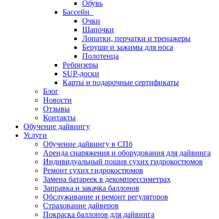
Обувь
Бассейн
Очки
Шапочки
Лопатки, перчатки и тренажеры
Беруши и зажимы для носа
Полотенца
Ребризеры
SUP-доски
Карты и подарочные сертификаты
Блог
Новости
Отзывы
Контакты
Обучение дайвингу
Услуги
Обучение дайвингу в СПб
Аренда снаряжения и оборудования для дайвинга
Индивидуальный пошив сухих гидрокостюмов
Ремонт сухих гидрокостюмов
Замена батареек в декомпрессиметрах
Заправка и закачка баллонов
Обслуживание и ремонт регуляторов
Страхование дайверов
Покраска баллонов для дайвинга