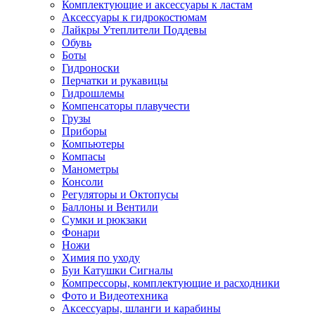
Комплектующие и аксессуары к ластам
Аксессуары к гидрокостюмам
Лайкры Утеплители Поддевы
Обувь
Боты
Гидроноски
Перчатки и рукавицы
Гидрошлемы
Компенсаторы плавучести
Грузы
Приборы
Компьютеры
Компасы
Манометры
Консоли
Регуляторы и Октопусы
Баллоны и Вентили
Сумки и рюкзаки
Фонари
Ножи
Химия по уходу
Буи Катушки Сигналы
Компрессоры, комплектующие и расходники
Фото и Видеотехника
Аксессуары, шланги и карабины