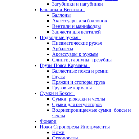
Загубники и нагубники
Баллоны и Вентили
Баллоны
Аксессуары для баллонов
Вентили и манифолды
Запчасти для вентилей
Подводные ружья
Пневматические ружья
Арбалеты
Аксессуары к ружьям
Слинги, гарпуны, трезубцы
Грузы Пояса Карманы
Балластные пояса и ремни
Грузы
Пряжки и стопоры груза
Грузовые карманы
Сумки и Боксы
Сумки, рюкзаки и чехлы
Сумки для регуляторов
Водонепроницаемые сумки, боксы и
чехлы
Фонари
Ножи Стропорезы Инструменты
Ножи
Стропорезы