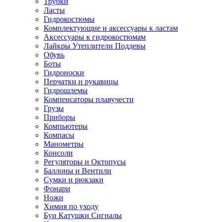
Трубки
Ласты
Гидрокостюмы
Комплектующие и аксессуары к ластам
Аксессуары к гидрокостюмам
Лайкры Утеплители Поддевы
Обувь
Боты
Гидроноски
Перчатки и рукавицы
Гидрошлемы
Компенсаторы плавучести
Грузы
Приборы
Компьютеры
Компасы
Манометры
Консоли
Регуляторы и Октопусы
Баллоны и Вентили
Сумки и рюкзаки
Фонари
Ножи
Химия по уходу
Буи Катушки Сигналы