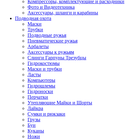
Компрессоры, комплектующие и расходники
Фото и Видеотехника
Аксессуары, шланги и карабины
Подводная охота
Маски
Трубки
Подводные ружья
Пневматические ружья
Арбалеты
Аксессуары к ружьям
Слинги Гарпуны Трезубцы
Гидрокостюмы
Маски и трубки
Ласты
Компьютеры
Гидрошлемы
Гидроноски
Перчатки
Утепляющие Майки и Шорты
Лайкра
Сумки и рюкзаки
Грузы
Буи
Куканы
Ножи