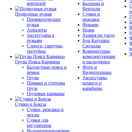
Л
вентилей
Баллоны и
С
Вентили
р
Подводные ружья
Сумки и
Г
Пневматические
рюкзаки
Б
ружья
Фонари
К
Арбалеты
Ножи
Аксессуары к
Химия по уходу
Ф
ружьям
Буи Катушки
Ф
Слинги, гарпуны,
Сигналы
в
трезубцы
Компрессоры,
Х
комплектующие
Грузы Пояса Карманы
и расходники
Балластные пояса и
Фото и
ремни
Видеотехника
Грузы
Аксессуары,
Пряжки и стопоры
шланги и
груза
карабины
Грузовые карманы
Сумки и Боксы
Сумки, рюкзаки и
чехлы
Сумки для
регуляторов
Водонепроницаемые