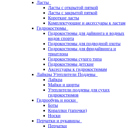
Ласты
Ласты с открытой пяткой
Ласты с закрытой пяткой
Короткие ласты
Комплектующие и аксессуары к ластам
Гидрокостюмы
Гидрокостюмы для дайвинга и водных
видов спорта
Гидрокостюмы для подводной охоты
Гидрокостюмы для фридайвинга и
триатлона
Гидрокостюмы сухого типа
Гидрокостюмы детские
Аксессуары к гидрокостюмам
Лайкры Утеплители Поддевы
Лайкра
Майки и шорты
Утеплители поддевы для сухих
гидрокостюмов
Гидрообувь и носки
Боты
Кораллки (тапочки)
Носки
Перчатки и рукавицы
Перчатки