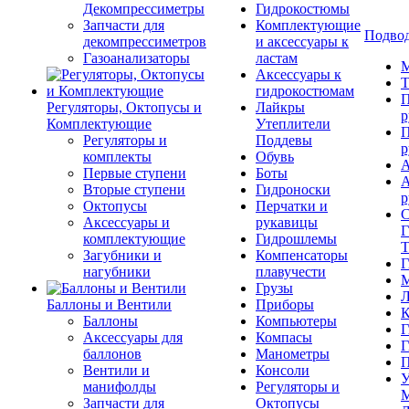
Декомпрессиметры
Гидрокостюмы
Запчасти для
Комплектующие
Подвод
декомпрессиметров
и аксессуары к
Газоанализаторы
ластам
М
Аксессуары к
Т
гидрокостюмам
П
Регуляторы, Октопусы и
Лайкры
р
Комплектующие
Утеплители
П
Регуляторы и
Поддевы
р
комплекты
Обувь
А
Первые ступени
Боты
А
Вторые ступени
Гидроноски
р
Октопусы
Перчатки и
С
Аксессуары и
рукавицы
Г
комплектующие
Гидрошлемы
Т
Загубники и
Компенсаторы
Г
нагубники
плавучести
М
Грузы
Л
Баллоны и Вентили
Приборы
К
Баллоны
Компьютеры
Г
Аксессуары для
Компасы
Г
баллонов
Манометры
П
Вентили и
Консоли
У
манифолды
Регуляторы и
М
Запчасти для
Октопусы