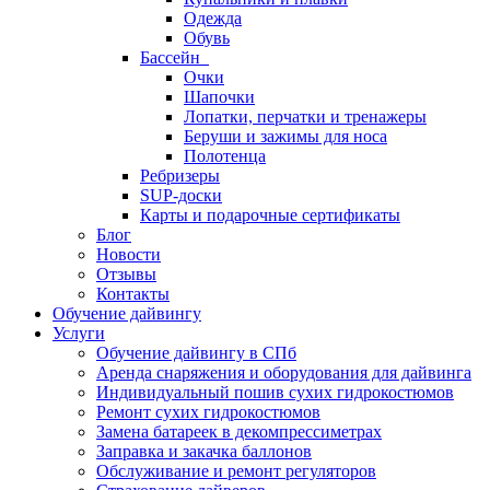
Одежда
Обувь
Бассейн
Очки
Шапочки
Лопатки, перчатки и тренажеры
Беруши и зажимы для носа
Полотенца
Ребризеры
SUP-доски
Карты и подарочные сертификаты
Блог
Новости
Отзывы
Контакты
Обучение дайвингу
Услуги
Обучение дайвингу в СПб
Аренда снаряжения и оборудования для дайвинга
Индивидуальный пошив сухих гидрокостюмов
Ремонт сухих гидрокостюмов
Замена батареек в декомпрессиметрах
Заправка и закачка баллонов
Обслуживание и ремонт регуляторов