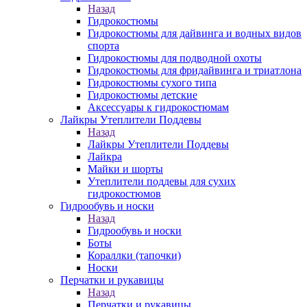
Назад
Гидрокостюмы
Гидрокостюмы для дайвинга и водных видов
спорта
Гидрокостюмы для подводной охоты
Гидрокостюмы для фридайвинга и триатлона
Гидрокостюмы сухого типа
Гидрокостюмы детские
Аксессуары к гидрокостюмам
Лайкры Утеплители Поддевы
Назад
Лайкры Утеплители Поддевы
Лайкра
Майки и шорты
Утеплители поддевы для сухих
гидрокостюмов
Гидрообувь и носки
Назад
Гидрообувь и носки
Боты
Кораллки (тапочки)
Носки
Перчатки и рукавицы
Назад
Перчатки и рукавицы