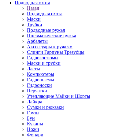
Подводная охота
Назад
Подводная охота
Маски
Трубки
Подводные ружья
Пневматические ружья
Арбалеты
Аксессуары к ружьям
Слинги Гарпуны Трезубцы
Гидрокостюмы
Маски и трубки
Ласты
Компьютеры
Гидрошлемы
Гидроноски
Перчатки
Утепляющие Майки и Шорты
Лайкра
Сумки и рюкзаки
Грузы
Буи
Куканы
Ножи
Фонари