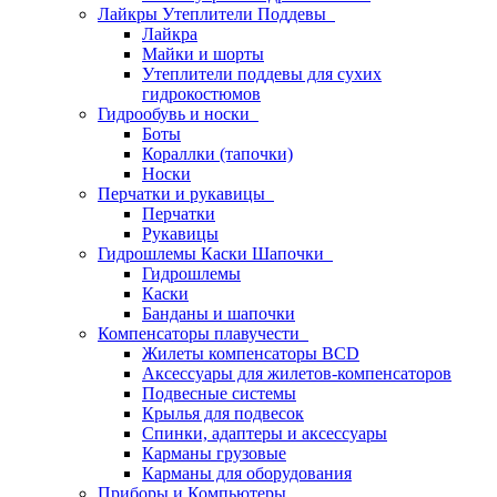
Лайкры Утеплители Поддевы
Лайкра
Майки и шорты
Утеплители поддевы для сухих
гидрокостюмов
Гидрообувь и носки
Боты
Кораллки (тапочки)
Носки
Перчатки и рукавицы
Перчатки
Рукавицы
Гидрошлемы Каски Шапочки
Гидрошлемы
Каски
Банданы и шапочки
Компенсаторы плавучести
Жилеты компенсаторы BCD
Аксессуары для жилетов-компенсаторов
Подвесные системы
Крылья для подвесок
Спинки, адаптеры и аксессуары
Карманы грузовые
Карманы для оборудования
Приборы и Компьютеры