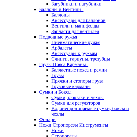
Загубники и нагубники
Баллоны и Вентили
Баллоны
Аксессуары для баллонов
Вентили и манифолды
Запчасти для вентилей
Подводные ружья
Пневматические ружья
Арбалеты
Аксессуары к ружьям
Слинги, гарпуны, трезубцы
Грузы Пояса Карманы
Балластные пояса и ремни
Грузы
Пряжки и стопоры груза
Грузовые карманы
Сумки и Боксы
Сумки, рюкзаки и чехлы
Сумки для регуляторов
Водонепроницаемые сумки, боксы и
чехлы
Фонари
Ножи Стропорезы Инструменты
Ножи
Стропорезы