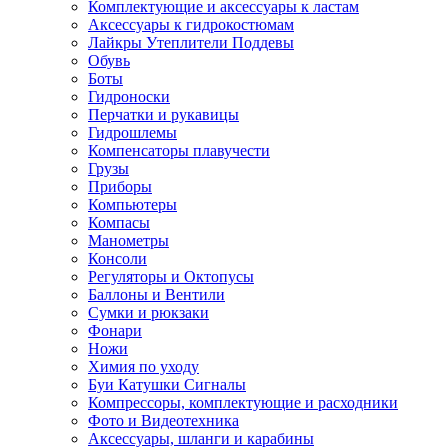
Комплектующие и аксессуары к ластам
Аксессуары к гидрокостюмам
Лайкры Утеплители Поддевы
Обувь
Боты
Гидроноски
Перчатки и рукавицы
Гидрошлемы
Компенсаторы плавучести
Грузы
Приборы
Компьютеры
Компасы
Манометры
Консоли
Регуляторы и Октопусы
Баллоны и Вентили
Сумки и рюкзаки
Фонари
Ножи
Химия по уходу
Буи Катушки Сигналы
Компрессоры, комплектующие и расходники
Фото и Видеотехника
Аксессуары, шланги и карабины