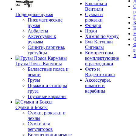
Л
Баллоны и
С
Вентили
р
Подводные ружья
Сумки и
Г
Пневматические
рюкзаки
Б
ружья
Фонари
К
Арбалеты
Ножи
Аксессуары к
Химия по уходу
Ф
ружьям
Буи Катушки
Ф
Слинги, гарпуны,
Сигналы
в
трезубцы
Компрессоры,
Х
комплектующие
Грузы Пояса Карманы
и расходники
Балластные пояса и
Фото и
ремни
Видеотехника
Грузы
Аксессуары,
Пряжки и стопоры
шланги и
груза
карабины
Грузовые карманы
Сумки и Боксы
Сумки, рюкзаки и
чехлы
Сумки для
регуляторов
Водонепроницаемые