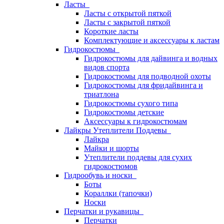
Ласты
Ласты с открытой пяткой
Ласты с закрытой пяткой
Короткие ласты
Комплектующие и аксессуары к ластам
Гидрокостюмы
Гидрокостюмы для дайвинга и водных
видов спорта
Гидрокостюмы для подводной охоты
Гидрокостюмы для фридайвинга и
триатлона
Гидрокостюмы сухого типа
Гидрокостюмы детские
Аксессуары к гидрокостюмам
Лайкры Утеплители Поддевы
Лайкра
Майки и шорты
Утеплители поддевы для сухих
гидрокостюмов
Гидрообувь и носки
Боты
Кораллки (тапочки)
Носки
Перчатки и рукавицы
Перчатки