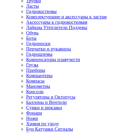
Трубки
Ласты
Гидрокостюмы
Комплектующие и аксессуары к ластам
Аксессуары к гидрокостюмам
Лайкры Утеплители Поддевы
Обувь
Боты
Гидроноски
Перчатки и рукавицы
Гидрошлемы
Компенсаторы плавучести
Грузы
Приборы
Компьютеры
Компасы
Манометры
Консоли
Регуляторы и Октопусы
Баллоны и Вентили
Сумки и рюкзаки
Фонари
Ножи
Химия по уходу
Буи Катушки Сигналы