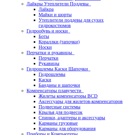
Лайкры Утеплители Поддевы
Лайкра
Майки и шорты
Утеплители поддевы для сухих
гидрокостюмов
Гидрообувь и носки
Боты
Кораллки (тапочки)
Носки
Перчатки и рукавицы
Перчатки
Рукавицы
Гидрошлемы Каски Шапочки
Гидрошлемы
Каски
Банданы и шапочки
Компенсаторы плавучести
Жилеты компенсаторы BCD
Аксессуары для жилетов-компенсаторов
Подвесные системы
Крылья для подвесок
Спинки, адаптеры и аксессуары
Карманы грузовые
Карманы для оборудования
Приборы и Компьютеры