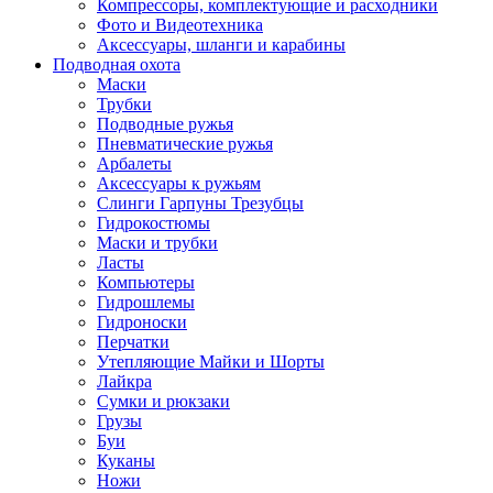
Компрессоры, комплектующие и расходники
Фото и Видеотехника
Аксессуары, шланги и карабины
Подводная охота
Маски
Трубки
Подводные ружья
Пневматические ружья
Арбалеты
Аксессуары к ружьям
Слинги Гарпуны Трезубцы
Гидрокостюмы
Маски и трубки
Ласты
Компьютеры
Гидрошлемы
Гидроноски
Перчатки
Утепляющие Майки и Шорты
Лайкра
Сумки и рюкзаки
Грузы
Буи
Куканы
Ножи