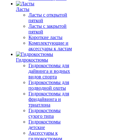
Ласты
Ласты с открытой
пяткой
Ласты с закрытой
пяткой
Короткие ласты
Комплектующие и
аксессуары к ластам
Гидрокостюмы
Гидрокостюмы для
дайвинга и водных
видов спорта
Гидрокостюмы для
подводной охоты
Гидрокостюмы для
фридайвинга и
триатлона
Гидрокостюмы
сухого типа
Гидрокостюмы
детские
Аксессуары к
гидрокостюмам