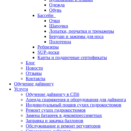
Одежда
Обувь
Бассейн
Очки
Шапочки
Лопатки, перчатки и тренажеры
Беруши и зажимы для носа
Полотенца
Ребризеры
SUP-доски
Карты и подарочные сертификаты
Блог
Новости
Отзывы
Контакты
Обучение дайвингу
Услуги
Обучение дайвингу в СПб
Аренда снаряжения и оборудования для дайвинга
Индивидуальный пошив сухих гидрокостюмов
Ремонт сухих гидрокостюмов
Замена батареек в декомпрессиметрах
Заправка и закачка баллонов
Обслуживание и ремонт регуляторов