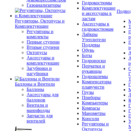
Гидрокостюмы
Газоанализаторы
Комплектующие
Подвод
и аксессуары к
ластам
Регуляторы, Октопусы и
М
Аксессуары к
Комплектующие
Т
гидрокостюмам
Регуляторы и
П
Лайкры
комплекты
р
Утеплители
Первые ступени
П
Поддевы
Вторые ступени
р
Обувь
Октопусы
А
Боты
Аксессуары и
А
Гидроноски
комплектующие
р
Перчатки и
Загубники и
С
рукавицы
нагубники
Г
Гидрошлемы
Т
Компенсаторы
Баллоны и Вентили
Г
плавучести
Баллоны
М
Грузы
Аксессуары для
Л
Приборы
баллонов
К
Компьютеры
Вентили и
Г
Компасы
манифолды
Г
Манометры
Запчасти для
П
Консоли
вентилей
У
Регуляторы и
М
Октопусы