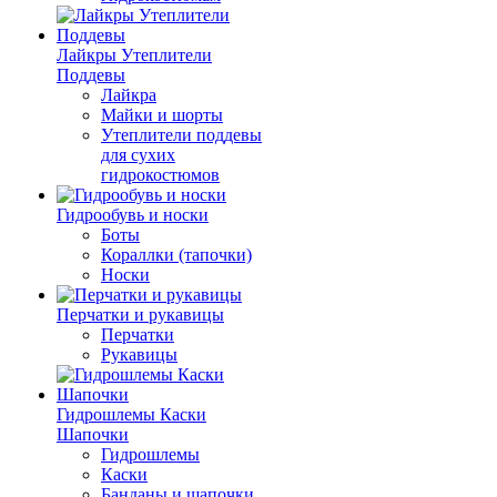
Лайкры Утеплители
Поддевы
Лайкра
Майки и шорты
Утеплители поддевы
для сухих
гидрокостюмов
Гидрообувь и носки
Боты
Кораллки (тапочки)
Носки
Перчатки и рукавицы
Перчатки
Рукавицы
Гидрошлемы Каски
Шапочки
Гидрошлемы
Каски
Банданы и шапочки