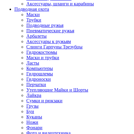
Аксессуары, шланги и карабины
Подводная охота
Маски
Трубки
Подводные ружья
Пневматические ружья
Арбалеты
Аксессуары к ружьям
Слинги Гарпуны Трезубцы
Гидрокостюмы
Маски и трубки
Ласты
Компьютеры
Гидрошлемы
Гидроноски
Перчатки
Утепляющие Майки и Шорты
Лайкра
Сумки и рюкзаки
Грузы
Буи
Куканы
Ножи
Фонари
Фото и видеотехника