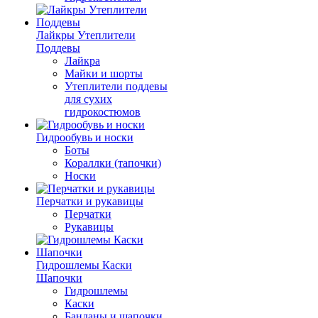
Лайкры Утеплители
Поддевы
Лайкра
Майки и шорты
Утеплители поддевы
для сухих
гидрокостюмов
Гидрообувь и носки
Боты
Кораллки (тапочки)
Носки
Перчатки и рукавицы
Перчатки
Рукавицы
Гидрошлемы Каски
Шапочки
Гидрошлемы
Каски
Банданы и шапочки