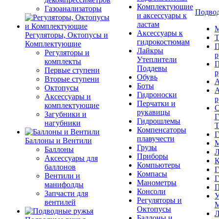
Комплектующие
Газоанализаторы
Подвод
и аксессуары к
ластам
М
Аксессуары к
Регуляторы, Октопусы и
Т
гидрокостюмам
Комплектующие
П
Лайкры
Регуляторы и
р
Утеплители
комплекты
П
Поддевы
Первые ступени
р
Обувь
Вторые ступени
А
Боты
Октопусы
А
Гидроноски
Аксессуары и
р
Перчатки и
комплектующие
С
рукавицы
Загубники и
Г
Гидрошлемы
нагубники
Т
Компенсаторы
Г
плавучести
Баллоны и Вентили
М
Грузы
Баллоны
Л
Приборы
Аксессуары для
К
Компьютеры
баллонов
Г
Компасы
Вентили и
Г
Манометры
манифолды
П
Консоли
Запчасти для
У
Регуляторы и
вентилей
М
Октопусы
Л
Баллоны и