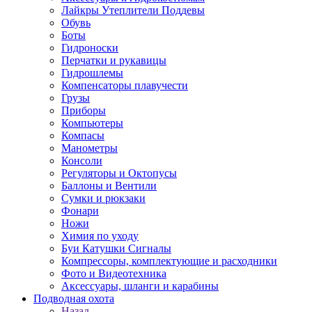
Лайкры Утеплители Поддевы
Обувь
Боты
Гидроноски
Перчатки и рукавицы
Гидрошлемы
Компенсаторы плавучести
Грузы
Приборы
Компьютеры
Компасы
Манометры
Консоли
Регуляторы и Октопусы
Баллоны и Вентили
Сумки и рюкзаки
Фонари
Ножи
Химия по уходу
Буи Катушки Сигналы
Компрессоры, комплектующие и расходники
Фото и Видеотехника
Аксессуары, шланги и карабины
Подводная охота
Назад