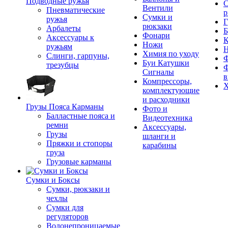
Подводные ружья
С
Вентили
Пневматические
р
Сумки и
ружья
Г
рюкзаки
Арбалеты
Б
Фонари
Аксессуары к
К
Ножи
ружьям
Химия по уходу
Слинги, гарпуны,
Ф
Буи Катушки
трезубцы
Ф
Сигналы
в
Компрессоры,
Х
комплектующие
и расходники
Грузы Пояса Карманы
Фото и
Балластные пояса и
Видеотехника
ремни
Аксессуары,
Грузы
шланги и
Пряжки и стопоры
карабины
груза
Грузовые карманы
Сумки и Боксы
Сумки, рюкзаки и
чехлы
Сумки для
регуляторов
Водонепроницаемые