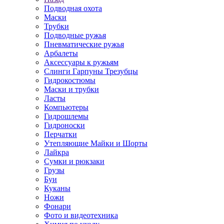
Подводная охота
Маски
Трубки
Подводные ружья
Пневматические ружья
Арбалеты
Аксессуары к ружьям
Слинги Гарпуны Трезубцы
Гидрокостюмы
Маски и трубки
Ласты
Компьютеры
Гидрошлемы
Гидроноски
Перчатки
Утепляющие Майки и Шорты
Лайкра
Сумки и рюкзаки
Грузы
Буи
Куканы
Ножи
Фонари
Фото и видеотехника