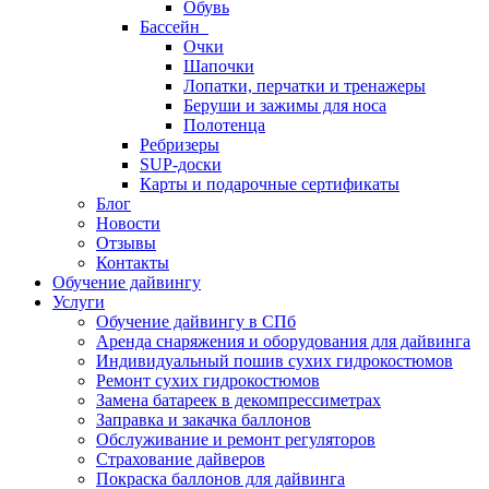
Обувь
Бассейн
Очки
Шапочки
Лопатки, перчатки и тренажеры
Беруши и зажимы для носа
Полотенца
Ребризеры
SUP-доски
Карты и подарочные сертификаты
Блог
Новости
Отзывы
Контакты
Обучение дайвингу
Услуги
Обучение дайвингу в СПб
Аренда снаряжения и оборудования для дайвинга
Индивидуальный пошив сухих гидрокостюмов
Ремонт сухих гидрокостюмов
Замена батареек в декомпрессиметрах
Заправка и закачка баллонов
Обслуживание и ремонт регуляторов
Страхование дайверов
Покраска баллонов для дайвинга