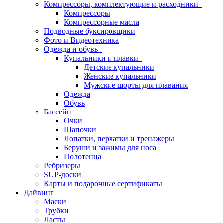
Компрессоры, комплектующие и расходники
Компрессоры
Компрессорные масла
Подводные буксировщики
Фото и Видеотехника
Одежда и обувь
Купальники и плавки
Детские купальники
Женские купальники
Мужские шорты для плавания
Одежда
Обувь
Бассейн
Очки
Шапочки
Лопатки, перчатки и тренажеры
Беруши и зажимы для носа
Полотенца
Ребризеры
SUP-доски
Карты и подарочные сертификаты
Дайвинг
Маски
Трубки
Ласты