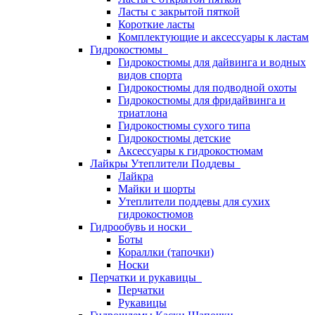
Ласты с закрытой пяткой
Короткие ласты
Комплектующие и аксессуары к ластам
Гидрокостюмы
Гидрокостюмы для дайвинга и водных
видов спорта
Гидрокостюмы для подводной охоты
Гидрокостюмы для фридайвинга и
триатлона
Гидрокостюмы сухого типа
Гидрокостюмы детские
Аксессуары к гидрокостюмам
Лайкры Утеплители Поддевы
Лайкра
Майки и шорты
Утеплители поддевы для сухих
гидрокостюмов
Гидрообувь и носки
Боты
Кораллки (тапочки)
Носки
Перчатки и рукавицы
Перчатки
Рукавицы