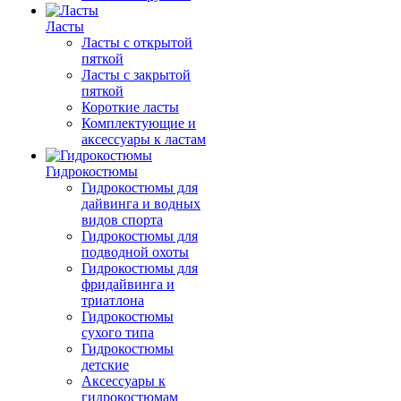
Ласты
Ласты с открытой
пяткой
Ласты с закрытой
пяткой
Короткие ласты
Комплектующие и
аксессуары к ластам
Гидрокостюмы
Гидрокостюмы для
дайвинга и водных
видов спорта
Гидрокостюмы для
подводной охоты
Гидрокостюмы для
фридайвинга и
триатлона
Гидрокостюмы
сухого типа
Гидрокостюмы
детские
Аксессуары к
гидрокостюмам