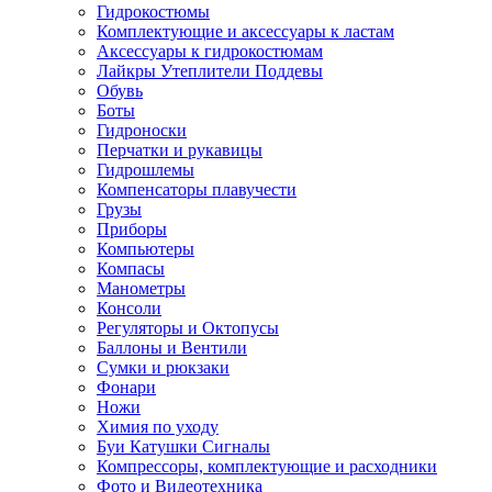
Гидрокостюмы
Комплектующие и аксессуары к ластам
Аксессуары к гидрокостюмам
Лайкры Утеплители Поддевы
Обувь
Боты
Гидроноски
Перчатки и рукавицы
Гидрошлемы
Компенсаторы плавучести
Грузы
Приборы
Компьютеры
Компасы
Манометры
Консоли
Регуляторы и Октопусы
Баллоны и Вентили
Сумки и рюкзаки
Фонари
Ножи
Химия по уходу
Буи Катушки Сигналы
Компрессоры, комплектующие и расходники
Фото и Видеотехника