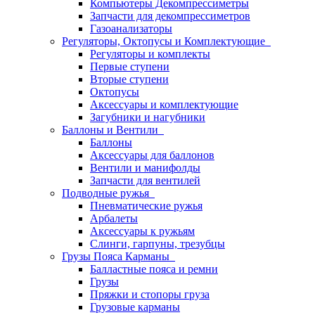
Компьютеры Декомпрессиметры
Запчасти для декомпрессиметров
Газоанализаторы
Регуляторы, Октопусы и Комплектующие
Регуляторы и комплекты
Первые ступени
Вторые ступени
Октопусы
Аксессуары и комплектующие
Загубники и нагубники
Баллоны и Вентили
Баллоны
Аксессуары для баллонов
Вентили и манифолды
Запчасти для вентилей
Подводные ружья
Пневматические ружья
Арбалеты
Аксессуары к ружьям
Слинги, гарпуны, трезубцы
Грузы Пояса Карманы
Балластные пояса и ремни
Грузы
Пряжки и стопоры груза
Грузовые карманы