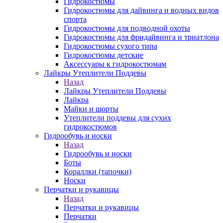
Гидрокостюмы
Гидрокостюмы для дайвинга и водных видов
спорта
Гидрокостюмы для подводной охоты
Гидрокостюмы для фридайвинга и триатлона
Гидрокостюмы сухого типа
Гидрокостюмы детские
Аксессуары к гидрокостюмам
Лайкры Утеплители Поддевы
Назад
Лайкры Утеплители Поддевы
Лайкра
Майки и шорты
Утеплители поддевы для сухих
гидрокостюмов
Гидрообувь и носки
Назад
Гидрообувь и носки
Боты
Кораллки (тапочки)
Носки
Перчатки и рукавицы
Назад
Перчатки и рукавицы
Перчатки