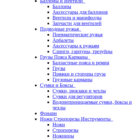
Баллоны и Вентили
Баллоны
Аксессуары для баллонов
Вентили и манифолды
Запчасти для вентилей
Подводные ружья
Пневматические ружья
Арбалеты
Аксессуары к ружьям
Слинги, гарпуны, трезубцы
Грузы Пояса Карманы
Балластные пояса и ремни
Грузы
Пряжки и стопоры груза
Грузовые карманы
Сумки и Боксы
Сумки, рюкзаки и чехлы
Сумки для регуляторов
Водонепроницаемые сумки, боксы и
чехлы
Фонари
Ножи Стропорезы Инструменты
Ножи
Стропорезы
Ножницы