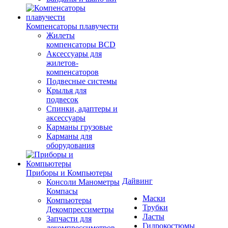
Компенсаторы плавучести
Жилеты
компенсаторы BCD
Аксессуары для
жилетов-
компенсаторов
Подвесные системы
Крылья для
подвесок
Спинки, адаптеры и
аксессуары
Карманы грузовые
Карманы для
оборудования
Приборы и Компьютеры
Дайвинг
Консоли Манометры
Компасы
Маски
Компьютеры
Трубки
Декомпрессиметры
Ласты
Запчасти для
Гидрокостюмы
декомпрессиметров