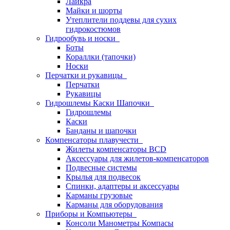
Лайкра
Майки и шорты
Утеплители поддевы для сухих
гидрокостюмов
Гидрообувь и носки
Боты
Кораллки (тапочки)
Носки
Перчатки и рукавицы
Перчатки
Рукавицы
Гидрошлемы Каски Шапочки
Гидрошлемы
Каски
Банданы и шапочки
Компенсаторы плавучести
Жилеты компенсаторы BCD
Аксессуары для жилетов-компенсаторов
Подвесные системы
Крылья для подвесок
Спинки, адаптеры и аксессуары
Карманы грузовые
Карманы для оборудования
Приборы и Компьютеры
Консоли Манометры Компасы