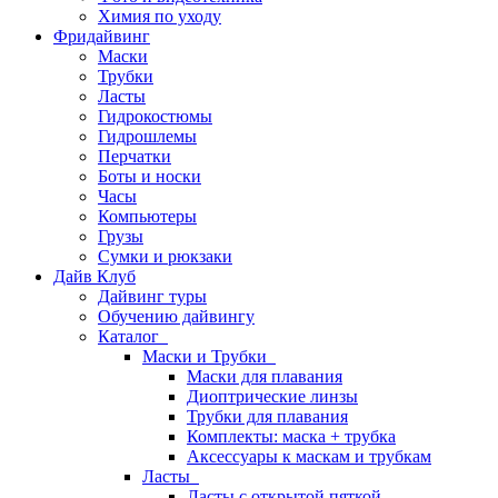
Химия по уходу
Фридайвинг
Маски
Трубки
Ласты
Гидрокостюмы
Гидрошлемы
Перчатки
Боты и носки
Часы
Компьютеры
Грузы
Сумки и рюкзаки
Дайв Клуб
Дайвинг туры
Обучению дайвингу
Каталог
Маски и Трубки
Маски для плавания
Диоптрические линзы
Трубки для плавания
Комплекты: маска + трубка
Аксессуары к маскам и трубкам
Ласты
Ласты с открытой пяткой