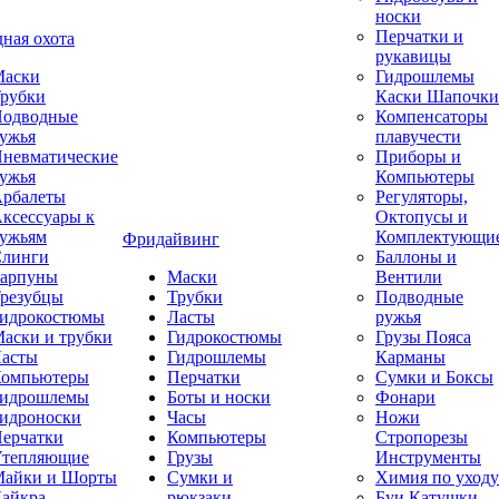
носки
Перчатки и
ная охота
рукавицы
аски
Гидрошлемы
рубки
Каски Шапочки
одводные
Компенсаторы
ужья
плавучести
невматические
Приборы и
ужья
Компьютеры
рбалеты
Регуляторы,
ксессуары к
Октопусы и
ужьям
Комплектующи
Фридайвинг
линги
Баллоны и
арпуны
Маски
Вентили
резубцы
Трубки
Подводные
идрокостюмы
Ласты
ружья
аски и трубки
Гидрокостюмы
Грузы Пояса
асты
Гидрошлемы
Карманы
омпьютеры
Перчатки
Сумки и Боксы
идрошлемы
Боты и носки
Фонари
идроноски
Часы
Ножи
ерчатки
Компьютеры
Стропорезы
тепляющие
Грузы
Инструменты
айки и Шорты
Сумки и
Химия по уходу
айкра
рюкзаки
Буи Катушки