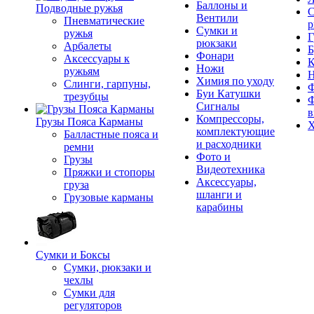
Баллоны и
Подводные ружья
С
Вентили
Пневматические
р
Сумки и
ружья
Г
рюкзаки
Арбалеты
Б
Фонари
Аксессуары к
К
Ножи
ружьям
Химия по уходу
Слинги, гарпуны,
Ф
Буи Катушки
трезубцы
Ф
Сигналы
в
Компрессоры,
Грузы Пояса Карманы
Х
комплектующие
Балластные пояса и
и расходники
ремни
Фото и
Грузы
Видеотехника
Пряжки и стопоры
Аксессуары,
груза
шланги и
Грузовые карманы
карабины
Сумки и Боксы
Сумки, рюкзаки и
чехлы
Сумки для
регуляторов