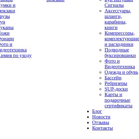
умки и
Сигналы
юкзаки
Аксессуары,
рузы
шланги,
уи
карабины,
уканы
книги
Ножи
Компрессоры,
онари
комплектующи
ото и
и расходники
идеотехника
Подводные
имия по уходу
буксировщики
Фото и
Видеотехника
Одежда и обувь
Бассейн
Ребризеры
SUP-доски
Карты и
подарочные
сертификаты
Блог
Новости
Отзывы
Контакты