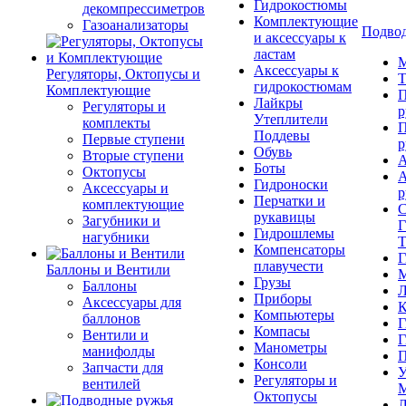
Гидрокостюмы
декомпрессиметров
Комплектующие
Газоанализаторы
Подвод
и аксессуары к
ластам
М
Аксессуары к
Регуляторы, Октопусы и
Т
гидрокостюмам
Комплектующие
П
Лайкры
Регуляторы и
р
Утеплители
комплекты
П
Поддевы
Первые ступени
р
Обувь
Вторые ступени
А
Боты
Октопусы
А
Гидроноски
Аксессуары и
р
Перчатки и
комплектующие
С
рукавицы
Загубники и
Г
Гидрошлемы
нагубники
Т
Компенсаторы
Г
плавучести
Баллоны и Вентили
М
Грузы
Баллоны
Л
Приборы
Аксессуары для
К
Компьютеры
баллонов
Г
Компасы
Вентили и
Г
Манометры
манифолды
П
Консоли
Запчасти для
У
Регуляторы и
вентилей
М
Октопусы
Л