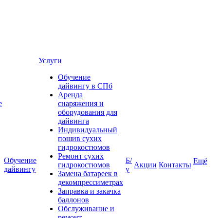
Услуги
Обучение
дайвингу в СПб
Аренда
е
снаряжения и
оборудования для
дайвинга
Индивидуальный
пошив сухих
гидрокостюмов
Ремонт сухих
Обучение
Б/
Ещё
гидрокостюмов
Акции
Контакты
дайвингу
у
Замена батареек в
декомпрессиметрах
Заправка и закачка
баллонов
Обслуживание и
ремонт