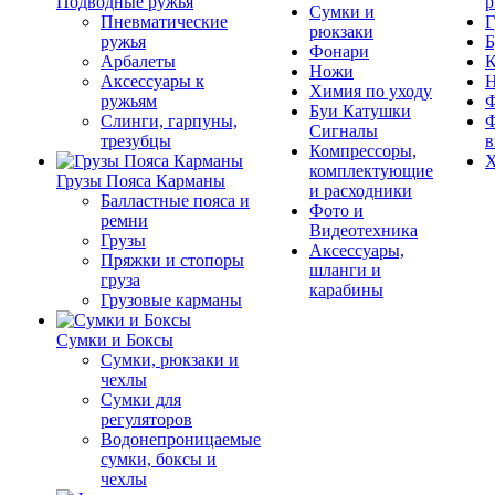
Подводные ружья
р
Сумки и
Пневматические
Г
рюкзаки
ружья
Б
Фонари
Арбалеты
К
Ножи
Аксессуары к
Химия по уходу
ружьям
Ф
Буи Катушки
Слинги, гарпуны,
Ф
Сигналы
трезубцы
в
Компрессоры,
Х
комплектующие
Грузы Пояса Карманы
и расходники
Балластные пояса и
Фото и
ремни
Видеотехника
Грузы
Аксессуары,
Пряжки и стопоры
шланги и
груза
карабины
Грузовые карманы
Сумки и Боксы
Сумки, рюкзаки и
чехлы
Сумки для
регуляторов
Водонепроницаемые
сумки, боксы и
чехлы