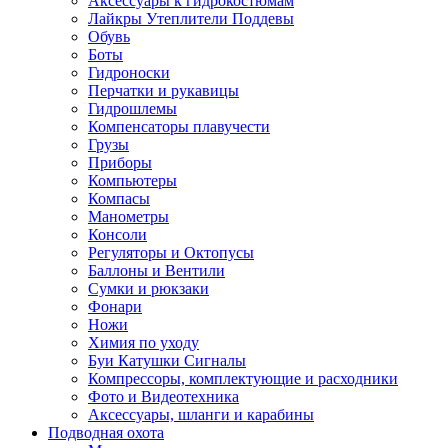
Аксессуары к гидрокостюмам
Лайкры Утеплители Поддевы
Обувь
Боты
Гидроноски
Перчатки и рукавицы
Гидрошлемы
Компенсаторы плавучести
Грузы
Приборы
Компьютеры
Компасы
Манометры
Консоли
Регуляторы и Октопусы
Баллоны и Вентили
Сумки и рюкзаки
Фонари
Ножи
Химия по уходу
Буи Катушки Сигналы
Компрессоры, комплектующие и расходники
Фото и Видеотехника
Аксессуары, шланги и карабины
Подводная охота