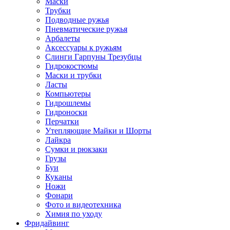
Маски
Трубки
Подводные ружья
Пневматические ружья
Арбалеты
Аксессуары к ружьям
Слинги Гарпуны Трезубцы
Гидрокостюмы
Маски и трубки
Ласты
Компьютеры
Гидрошлемы
Гидроноски
Перчатки
Утепляющие Майки и Шорты
Лайкра
Сумки и рюкзаки
Грузы
Буи
Куканы
Ножи
Фонари
Фото и видеотехника
Химия по уходу
Фридайвинг