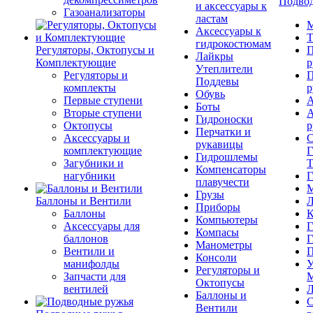
Подвод
и аксессуары к
Газоанализаторы
ластам
М
Аксессуары к
Т
гидрокостюмам
Регуляторы, Октопусы и
П
Лайкры
Комплектующие
р
Утеплители
Регуляторы и
П
Поддевы
комплекты
р
Обувь
Первые ступени
А
Боты
Вторые ступени
А
Гидроноски
Октопусы
р
Перчатки и
Аксессуары и
С
рукавицы
комплектующие
Г
Гидрошлемы
Загубники и
Т
Компенсаторы
нагубники
Г
плавучести
М
Грузы
Баллоны и Вентили
Л
Приборы
Баллоны
К
Компьютеры
Аксессуары для
Г
Компасы
баллонов
Г
Манометры
Вентили и
П
Консоли
манифолды
У
Регуляторы и
Запчасти для
М
Октопусы
вентилей
Л
Баллоны и
С
Вентили