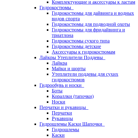
Комплектующие и аксессуары к ластам
Гидрокостюмы
Гидрокостюмы для дайвинга и водных
видов спорта
Гидрокостюмы для подводной охоты
Гидрокостюмы для фридайвинга и
триатлона
Гидрокостюмы сухого типа
Гидрокостюмы детские
Аксессуары к гидрокостюмам
Лайкры Утеплители Поддевы
Лайкра
Майки и шорты
Утеплители поддевы для сухих
гидрокостюмов
Гидрообувь и носки
Боты
Кораллки (тапочки)
Носки
Перчатки и рукавицы
Перчатки
Рукавицы
Гидрошлемы Каски Шапочки
Гидрошлемы
Каски