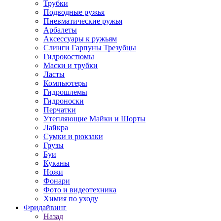
Трубки
Подводные ружья
Пневматические ружья
Арбалеты
Аксессуары к ружьям
Слинги Гарпуны Трезубцы
Гидрокостюмы
Маски и трубки
Ласты
Компьютеры
Гидрошлемы
Гидроноски
Перчатки
Утепляющие Майки и Шорты
Лайкра
Сумки и рюкзаки
Грузы
Буи
Куканы
Ножи
Фонари
Фото и видеотехника
Химия по уходу
Фридайвинг
Назад