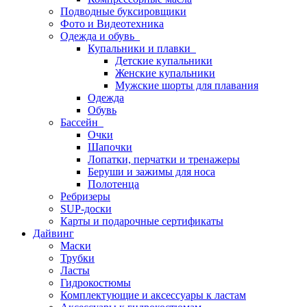
Подводные буксировщики
Фото и Видеотехника
Одежда и обувь
Купальники и плавки
Детские купальники
Женские купальники
Мужские шорты для плавания
Одежда
Обувь
Бассейн
Очки
Шапочки
Лопатки, перчатки и тренажеры
Беруши и зажимы для носа
Полотенца
Ребризеры
SUP-доски
Карты и подарочные сертификаты
Дайвинг
Маски
Трубки
Ласты
Гидрокостюмы
Комплектующие и аксессуары к ластам