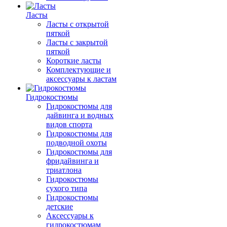
Ласты
Ласты с открытой
пяткой
Ласты с закрытой
пяткой
Короткие ласты
Комплектующие и
аксессуары к ластам
Гидрокостюмы
Гидрокостюмы для
дайвинга и водных
видов спорта
Гидрокостюмы для
подводной охоты
Гидрокостюмы для
фридайвинга и
триатлона
Гидрокостюмы
сухого типа
Гидрокостюмы
детские
Аксессуары к
гидрокостюмам