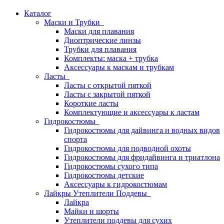
Каталог
Маски и Трубки
Маски для плавания
Диоптрические линзы
Трубки для плавания
Комплекты: маска + трубка
Аксессуары к маскам и трубкам
Ласты
Ласты с открытой пяткой
Ласты с закрытой пяткой
Короткие ласты
Комплектующие и аксессуары к ластам
Гидрокостюмы
Гидрокостюмы для дайвинга и водных видов
спорта
Гидрокостюмы для подводной охоты
Гидрокостюмы для фридайвинга и триатлона
Гидрокостюмы сухого типа
Гидрокостюмы детские
Аксессуары к гидрокостюмам
Лайкры Утеплители Поддевы
Лайкра
Майки и шорты
Утеплители поддевы для сухих