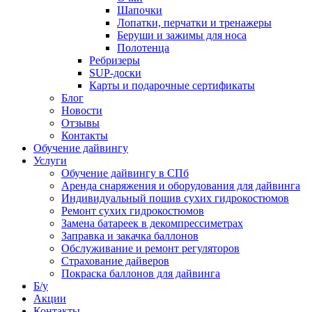
Шапочки
Лопатки, перчатки и тренажеры
Беруши и зажимы для носа
Полотенца
Ребризеры
SUP-доски
Карты и подарочные сертификаты
Блог
Новости
Отзывы
Контакты
Обучение дайвингу
Услуги
Обучение дайвингу в СПб
Аренда снаряжения и оборудования для дайвинга
Индивидуальный пошив сухих гидрокостюмов
Ремонт сухих гидрокостюмов
Замена батареек в декомпрессиметрах
Заправка и закачка баллонов
Обслуживание и ремонт регуляторов
Страхование дайверов
Покраска баллонов для дайвинга
Б/у
Акции
Контакты