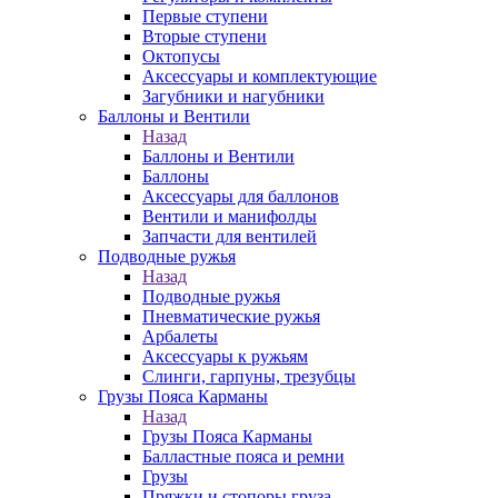
Первые ступени
Вторые ступени
Октопусы
Аксессуары и комплектующие
Загубники и нагубники
Баллоны и Вентили
Назад
Баллоны и Вентили
Баллоны
Аксессуары для баллонов
Вентили и манифолды
Запчасти для вентилей
Подводные ружья
Назад
Подводные ружья
Пневматические ружья
Арбалеты
Аксессуары к ружьям
Слинги, гарпуны, трезубцы
Грузы Пояса Карманы
Назад
Грузы Пояса Карманы
Балластные пояса и ремни
Грузы
Пряжки и стопоры груза