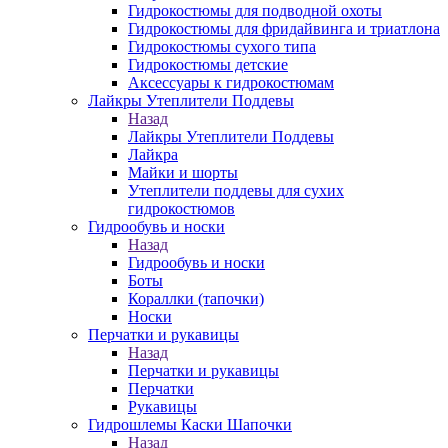
Гидрокостюмы для подводной охоты
Гидрокостюмы для фридайвинга и триатлона
Гидрокостюмы сухого типа
Гидрокостюмы детские
Аксессуары к гидрокостюмам
Лайкры Утеплители Поддевы
Назад
Лайкры Утеплители Поддевы
Лайкра
Майки и шорты
Утеплители поддевы для сухих
гидрокостюмов
Гидрообувь и носки
Назад
Гидрообувь и носки
Боты
Кораллки (тапочки)
Носки
Перчатки и рукавицы
Назад
Перчатки и рукавицы
Перчатки
Рукавицы
Гидрошлемы Каски Шапочки
Назад