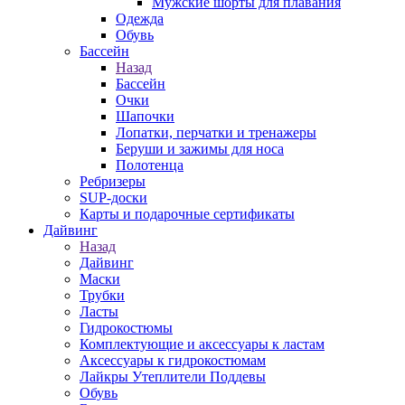
Мужские шорты для плавания
Одежда
Обувь
Бассейн
Назад
Бассейн
Очки
Шапочки
Лопатки, перчатки и тренажеры
Беруши и зажимы для носа
Полотенца
Ребризеры
SUP-доски
Карты и подарочные сертификаты
Дайвинг
Назад
Дайвинг
Маски
Трубки
Ласты
Гидрокостюмы
Комплектующие и аксессуары к ластам
Аксессуары к гидрокостюмам
Лайкры Утеплители Поддевы
Обувь