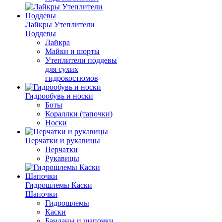
Лайкры Утеплители
Поддевы
Лайкра
Майки и шорты
Утеплители поддевы
для сухих
гидрокостюмов
Гидрообувь и носки
Боты
Кораллки (тапочки)
Носки
Перчатки и рукавицы
Перчатки
Рукавицы
Гидрошлемы Каски
Шапочки
Гидрошлемы
Каски
Банданы и шапочки