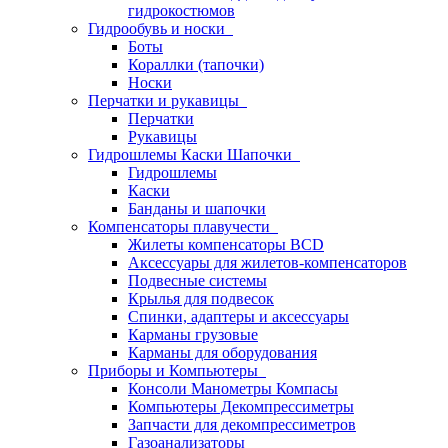
гидрокостюмов
Гидрообувь и носки
Боты
Кораллки (тапочки)
Носки
Перчатки и рукавицы
Перчатки
Рукавицы
Гидрошлемы Каски Шапочки
Гидрошлемы
Каски
Банданы и шапочки
Компенсаторы плавучести
Жилеты компенсаторы BCD
Аксессуары для жилетов-компенсаторов
Подвесные системы
Крылья для подвесок
Спинки, адаптеры и аксессуары
Карманы грузовые
Карманы для оборудования
Приборы и Компьютеры
Консоли Манометры Компасы
Компьютеры Декомпрессиметры
Запчасти для декомпрессиметров
Газоанализаторы