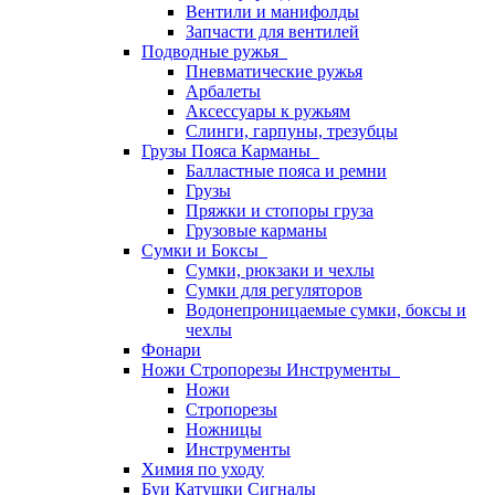
Вентили и манифолды
Запчасти для вентилей
Подводные ружья
Пневматические ружья
Арбалеты
Аксессуары к ружьям
Слинги, гарпуны, трезубцы
Грузы Пояса Карманы
Балластные пояса и ремни
Грузы
Пряжки и стопоры груза
Грузовые карманы
Сумки и Боксы
Сумки, рюкзаки и чехлы
Сумки для регуляторов
Водонепроницаемые сумки, боксы и
чехлы
Фонари
Ножи Стропорезы Инструменты
Ножи
Стропорезы
Ножницы
Инструменты
Химия по уходу
Буи Катушки Сигналы