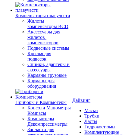
Компенсаторы плавучести
Жилеты
компенсаторы BCD
Аксессуары для
жилетов-
компенсаторов
Подвесные системы
Крылья для
подвесок
Спинки, адаптеры и
аксессуары
Карманы грузовые
Карманы для
оборудования
Дайвинг
Приборы и Компьютеры
Консоли Манометры
Маски
Компасы
Трубки
Компьютеры
Ласты
Декомпрессиметры
Гидрокостюмы
Запчасти для
Комплектующие
декомпрессиметров