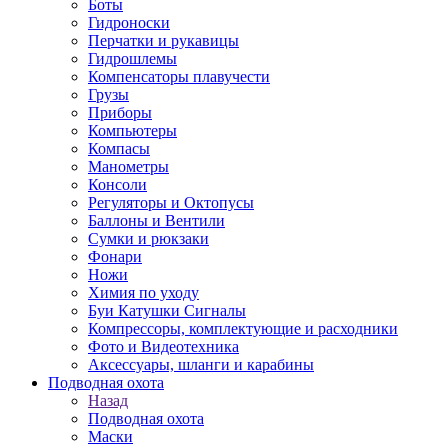
Боты
Гидроноски
Перчатки и рукавицы
Гидрошлемы
Компенсаторы плавучести
Грузы
Приборы
Компьютеры
Компасы
Манометры
Консоли
Регуляторы и Октопусы
Баллоны и Вентили
Сумки и рюкзаки
Фонари
Ножи
Химия по уходу
Буи Катушки Сигналы
Компрессоры, комплектующие и расходники
Фото и Видеотехника
Аксессуары, шланги и карабины
Подводная охота
Назад
Подводная охота
Маски