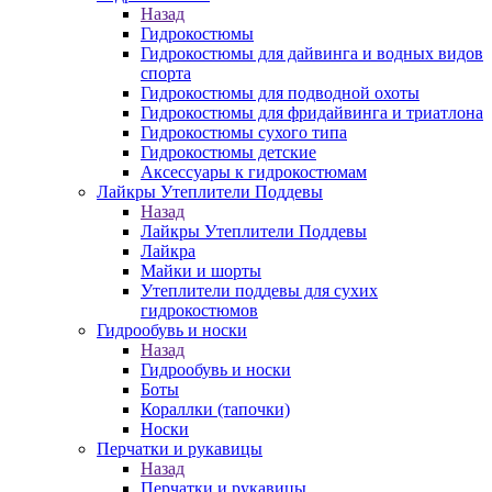
Назад
Гидрокостюмы
Гидрокостюмы для дайвинга и водных видов
спорта
Гидрокостюмы для подводной охоты
Гидрокостюмы для фридайвинга и триатлона
Гидрокостюмы сухого типа
Гидрокостюмы детские
Аксессуары к гидрокостюмам
Лайкры Утеплители Поддевы
Назад
Лайкры Утеплители Поддевы
Лайкра
Майки и шорты
Утеплители поддевы для сухих
гидрокостюмов
Гидрообувь и носки
Назад
Гидрообувь и носки
Боты
Кораллки (тапочки)
Носки
Перчатки и рукавицы
Назад
Перчатки и рукавицы