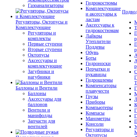
Гидрокостюмы
Газоанализаторы
Комплектующие
Подвод
и аксессуары к
ластам
Регуляторы, Октопусы и
М
Аксессуары к
Комплектующие
Т
гидрокостюмам
Регуляторы и
П
Лайкры
комплекты
р
Утеплители
Первые ступени
П
Поддевы
Вторые ступени
р
Обувь
Октопусы
А
Боты
Аксессуары и
А
Гидроноски
комплектующие
р
Перчатки и
Загубники и
С
рукавицы
нагубники
Г
Гидрошлемы
Т
Компенсаторы
Баллоны и Вентили
Г
плавучести
Баллоны
М
Грузы
Аксессуары для
Л
Приборы
баллонов
К
Компьютеры
Вентили и
Г
Компасы
манифолды
Г
Манометры
Запчасти для
П
Консоли
вентилей
У
Регуляторы и
М
Октопусы