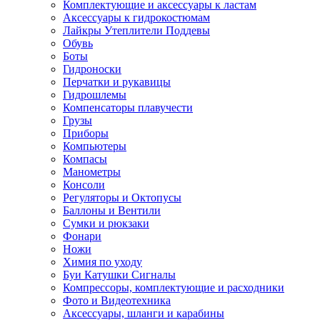
Комплектующие и аксессуары к ластам
Аксессуары к гидрокостюмам
Лайкры Утеплители Поддевы
Обувь
Боты
Гидроноски
Перчатки и рукавицы
Гидрошлемы
Компенсаторы плавучести
Грузы
Приборы
Компьютеры
Компасы
Манометры
Консоли
Регуляторы и Октопусы
Баллоны и Вентили
Сумки и рюкзаки
Фонари
Ножи
Химия по уходу
Буи Катушки Сигналы
Компрессоры, комплектующие и расходники
Фото и Видеотехника
Аксессуары, шланги и карабины