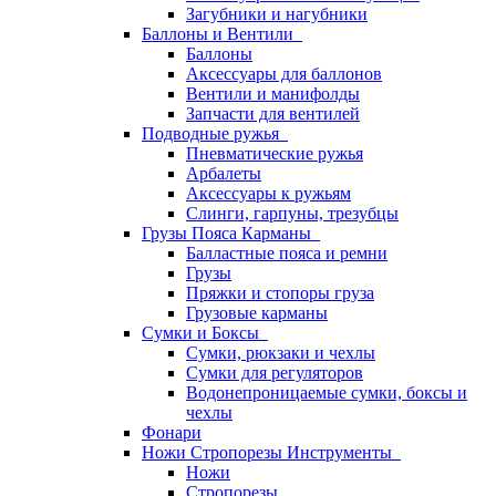
Загубники и нагубники
Баллоны и Вентили
Баллоны
Аксессуары для баллонов
Вентили и манифолды
Запчасти для вентилей
Подводные ружья
Пневматические ружья
Арбалеты
Аксессуары к ружьям
Слинги, гарпуны, трезубцы
Грузы Пояса Карманы
Балластные пояса и ремни
Грузы
Пряжки и стопоры груза
Грузовые карманы
Сумки и Боксы
Сумки, рюкзаки и чехлы
Сумки для регуляторов
Водонепроницаемые сумки, боксы и
чехлы
Фонари
Ножи Стропорезы Инструменты
Ножи
Стропорезы