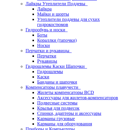
Лайкры Утеплители Поддевы
Лайкра
Майки и шорты
Утеплители поддевы для сухих
гидрокостюмов
Гидрообувь и носки
Боты
Кораллки (тапочки)
Носки
Перчатки и рукавицы
Перчатки
Рукавицы
Гидрошлемы Каски Шапочки
Гидрошлемы
Каски
Банданы и шапочки
Компенсаторы плавучести
Жилеты компенсаторы BCD
Аксессуары для жилетов-компенсаторов
Подвесные системы
Крылья для подвесок
Спинки, адаптеры и аксессуары
Карманы грузовые
Карманы для оборудования
Приборы и Компьютеры