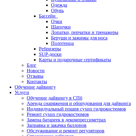
Одежда
Обувь
Бассейн
Очки
Шапочки
Лопатки, перчатки и тренажеры
Беруши и зажимы для носа
Полотенца
Ребризеры
SUP-доски
Карты и подарочные сертификаты
Блог
Новости
Отзывы
Контакты
Обучение дайвингу
Услуги
Обучение дайвингу в СПб
Аренда снаряжения и оборудования для дайвинга
Индивидуальный пошив сухих гидрокостюмов
Ремонт сухих гидрокостюмов
Замена батареек в декомпрессиметрах
Заправка и закачка баллонов
Обслуживание и ремонт регуляторов