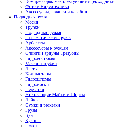
Компрессоры, комплектующие и расходники
Фото и Видеотехника
Аксессуары, шланги и карабины
Подводная охота
Маски
Трубки
Подводные ружья
Пневматические ружья
Арбалеты
Аксессуары к ружьям
Слинги Гарпуны Трезубцы
Гидрокостюмы
Маски и трубки
Ласты
Компьютеры
Гидрошлемы
Гидроноски
Перчатки
Утепляющие Майки и Шорты
Лайкра
Сумки и рюкзаки
Грузы
Буи
Куканы
Ножи