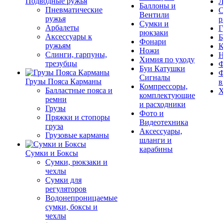
Подводные ружья
Л
Баллоны и
Пневматические
С
Вентили
ружья
р
Сумки и
Арбалеты
Г
рюкзаки
Аксессуары к
Б
Фонари
ружьям
К
Ножи
Слинги, гарпуны,
Химия по уходу
трезубцы
Ф
Буи Катушки
Ф
Сигналы
Грузы Пояса Карманы
в
Компрессоры,
Балластные пояса и
Х
комплектующие
ремни
и расходники
Грузы
Фото и
Пряжки и стопоры
Видеотехника
груза
Аксессуары,
Грузовые карманы
шланги и
карабины
Сумки и Боксы
Сумки, рюкзаки и
чехлы
Сумки для
регуляторов
Водонепроницаемые
сумки, боксы и
чехлы