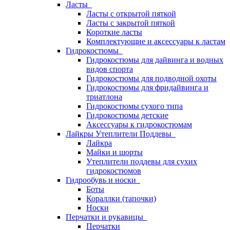
Ласты
Ласты с открытой пяткой
Ласты с закрытой пяткой
Короткие ласты
Комплектующие и аксессуары к ластам
Гидрокостюмы
Гидрокостюмы для дайвинга и водных
видов спорта
Гидрокостюмы для подводной охоты
Гидрокостюмы для фридайвинга и
триатлона
Гидрокостюмы сухого типа
Гидрокостюмы детские
Аксессуары к гидрокостюмам
Лайкры Утеплители Поддевы
Лайкра
Майки и шорты
Утеплители поддевы для сухих
гидрокостюмов
Гидрообувь и носки
Боты
Кораллки (тапочки)
Носки
Перчатки и рукавицы
Перчатки