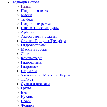
Подводная охота
Назад
Подводная охота
Маски
Трубки
Подводные ружья
Пневматические ружья
Арбалеты
Аксессуары к ружьям
Слинги Гарпуны Трезубцы
Гидрокостюмы
Маски и трубки
Ласты
Компьютеры
Гидрошлемы
Гидроноски
Перчатки
Утепляющие Майки и Шорты
Лайкра
Сумки и рюкзаки
Грузы
Буи
Куканы
Ножи
Фонари