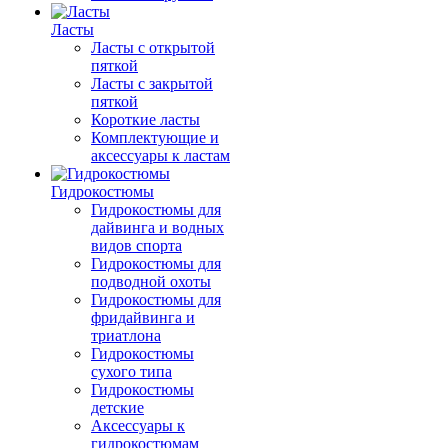
Ласты
Ласты с открытой
пяткой
Ласты с закрытой
пяткой
Короткие ласты
Комплектующие и
аксессуары к ластам
Гидрокостюмы
Гидрокостюмы для
дайвинга и водных
видов спорта
Гидрокостюмы для
подводной охоты
Гидрокостюмы для
фридайвинга и
триатлона
Гидрокостюмы
сухого типа
Гидрокостюмы
детские
Аксессуары к
гидрокостюмам