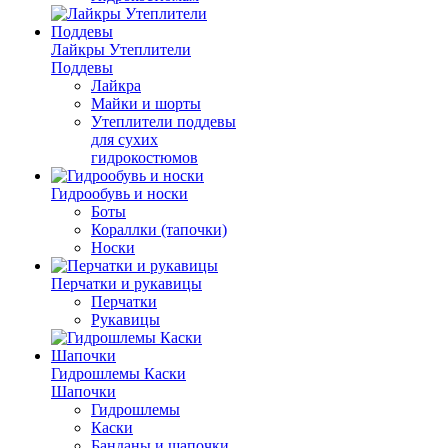
Лайкры Утеплители
Поддевы
Лайкра
Майки и шорты
Утеплители поддевы
для сухих
гидрокостюмов
Гидрообувь и носки
Боты
Кораллки (тапочки)
Носки
Перчатки и рукавицы
Перчатки
Рукавицы
Гидрошлемы Каски
Шапочки
Гидрошлемы
Каски
Банданы и шапочки