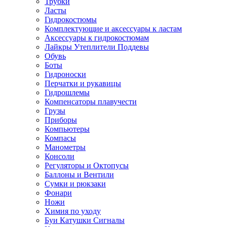
Трубки
Ласты
Гидрокостюмы
Комплектующие и аксессуары к ластам
Аксессуары к гидрокостюмам
Лайкры Утеплители Поддевы
Обувь
Боты
Гидроноски
Перчатки и рукавицы
Гидрошлемы
Компенсаторы плавучести
Грузы
Приборы
Компьютеры
Компасы
Манометры
Консоли
Регуляторы и Октопусы
Баллоны и Вентили
Сумки и рюкзаки
Фонари
Ножи
Химия по уходу
Буи Катушки Сигналы